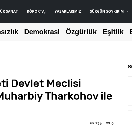
ÜR SANAT
RÖPORTAJ
YAZARLARIMIZ
SÜRGÜN SOYKIRIM
sızlık
Demokrasi
Özgürlük
Eşitlik
S
i Devlet Meclisi
Muharbiy Tharkohov ile
736
0