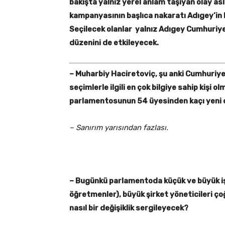
bakışta yalnız yerel anlam taşıyan olay asl
kampanyasının başlıca nakaratı Adıgey’in K
Seçilecek olanlar yalnız Adıgey Cumhuriye
düzenini de etkileyecek.
– Muharbiy Haciretoviç, şu anki Cumhuriyet
seçimlerle ilgili en çok bilgiye sahip kişi o
parlamentosunun 54 üyesinden kaçı yeni 
– Sanırım yarısından fazlası.
– Bugünkü parlamentoda küçük ve büyük iş
öğretmenler), büyük şirket yöneticileri ç
nasıl bir değişiklik sergileyecek?