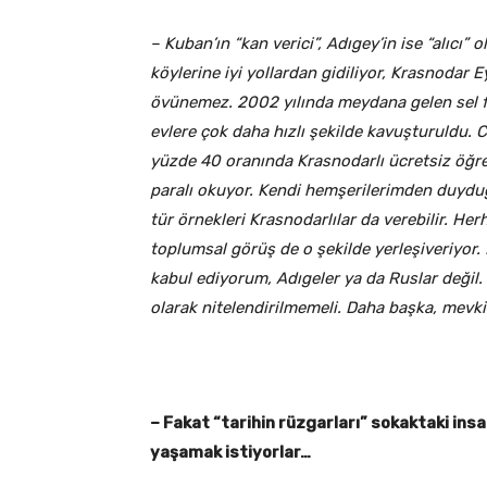
– Kuban’ın “kan verici”, Adıgey’in ise “alıc
köylerine iyi yollardan gidiliyor, Krasnodar E
övünemez. 2002 yılında meydana gelen sel fel
evlere çok daha hızlı şekilde kavuşturuldu
yüzde 40 oranında Krasnodarlı ücretsiz öğren
paralı okuyor. Kendi hemşerilerimden duydu
tür örnekleri Krasnodarlılar da verebilir. H
toplumsal görüş de o şekilde yerleşiveriyor. 
kabul ediyorum, Adıgeler ya da Ruslar değil.
olarak nitelendirilmemeli. Daha başka, mevki
– Fakat “tarihin rüzgarları” sokaktaki insa
yaşamak istiyorlar…