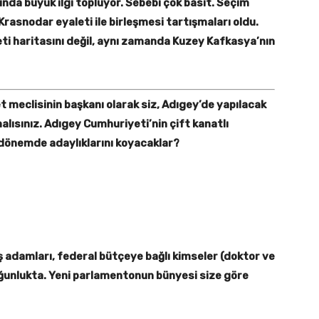
ında büyük ilgi topluyor. Sebebi çok basit. Seçim
rasnodar eyaleti ile birleşmesi tartışmaları oldu.
ti haritasını değil, aynı zamanda Kuzey Kafkasya’nın
 meclisinin başkanı olarak siz, Adıgey’de yapılacak
lmalısınız. Adıgey Cumhuriyeti’nin çift kanatlı
dönemde adaylıklarını koyacaklar?
 adamları, federal bütçeye bağlı kimseler (doktor ve
oğunlukta. Yeni parlamentonun bünyesi size göre