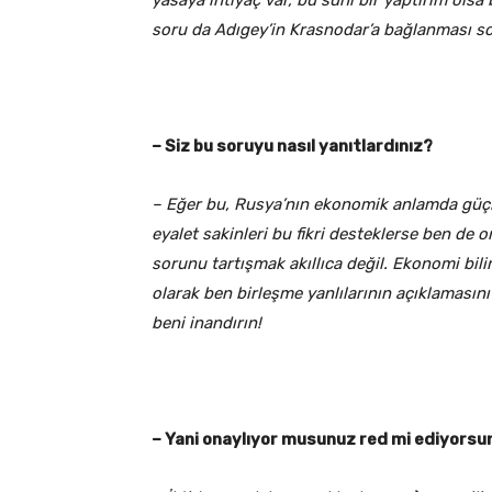
yasaya ihtiyaç var, bu suni bir yaptırım olsa
soru da Adıgey’in Krasnodar’a bağlanması s
– Siz bu soruyu nasıl yanıtlardınız?
– Eğer bu, Rusya’nın ekonomik anlamda güçl
eyalet sakinleri bu fikri desteklerse ben de
sorunu tartışmak akıllıca değil. Ekonomi bil
olarak ben birleşme yanlılarının açıklaması
beni inandırın!
– Yani onaylıyor musunuz red mi ediyorsu