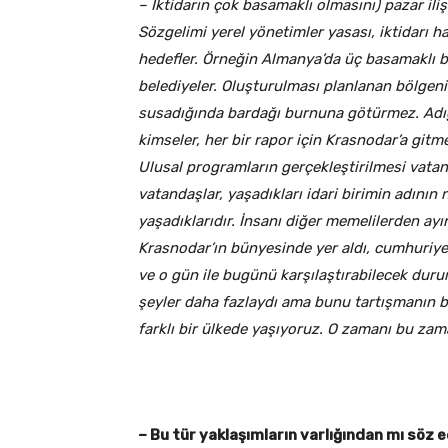
– İktidarın çok basamaklı olmasını) pazar ili
Sözgelimi yerel yönetimler yasası, iktidarı 
hedefler. Örneğin Almanya’da üç basamaklı bir 
belediyeler. Oluşturulması planlanan bölgeni
susadığında bardağı burnuna götürmez. Adı
kimseler, her bir rapor için Krasnodar’a git
Ulusal programların gerçekleştirilmesi vatand
vatandaşlar, yaşadıkları idari birimin adının n
yaşadıklarıdır. İnsanı diğer memelilerden ay
Krasnodar’ın bünyesinde yer aldı, cumhuriyet
ve o gün ile bugünü karşılaştırabilecek dur
şeyler daha fazlaydı ama bunu tartışmanın b
farklı bir ülkede yaşıyoruz. O zamanı bu zam
– Bu tür yaklaşımların varlığından mı söz