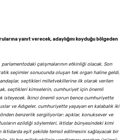
rularına yanıt verecek, adaylığını koyduğu bölgeden
n, parlamentodaki çalışmalarının etkinliği olacak. Son
atik seçimler sonucunda oluşan tek organ haline geldi,
aşlar, seçtikleri milletvekillerine ilk olarak verilen
cak, seçtikleri kimselerin, cumhuriyet için önemli
mek isteyecek. İkinci önemli sorun bence cumhuriyette
Ruslar ve Adıgeler, cumhuriyette yaşayan en kalabalık iki
yönden benzerlik sergiliyorlar: açıklar, konuksever ve
sların ezildiği söylemleri, iktidar bünyesindeki kimi
n iktidarda eşit şekilde temsil edilmesini sağlayacak bir