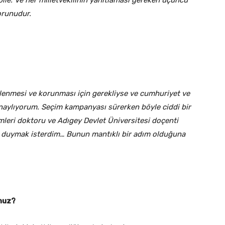
 bile. Ve her milletvekilinin yanıtlaması gereken üçüncü
orunudur.
enmesi ve korunması için gerekliyse ve cumhuriyet ve
 onaylıyorum. Seçim kampanyası sürerken böyle ciddi bir
imleri doktoru ve Adıgey Devlet Üniversitesi doçenti
nı duymak isterdim… Bunun mantıklı bir adım olduğuna
nuz?