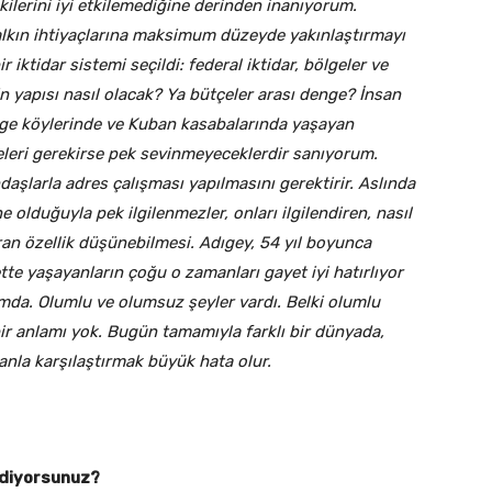
şkilerini iyi etkilemediğine derinden inanıyorum.
halkın ihtiyaçlarına maksimum düzeyde yakınlaştırmayı
iktidar sistemi seçildi: federal iktidar, bölgeler ve
n yapısı nasıl olacak? Ya bütçeler arası denge? İnsan
ge köylerinde ve Kuban kasabalarında yaşayan
meleri gerekirse pek sevinmeyeceklerdir sanıyorum.
aşlarla adres çalışması yapılmasını gerektirir. Aslında
e olduğuyla pek ilgilenmezler, onları ilgilendiren, nasıl
ıran özellik düşünebilmesi. Adıgey, 54 yıl boyunca
te yaşayanların çoğu o zamanları gayet iyi hatırlıyor
umda. Olumlu ve olumsuz şeyler vardı. Belki olumlu
ir anlamı yok. Bugün tamamıyla farklı bir dünyada,
anla karşılaştırmak büyük hata olur.
 ediyorsunuz?