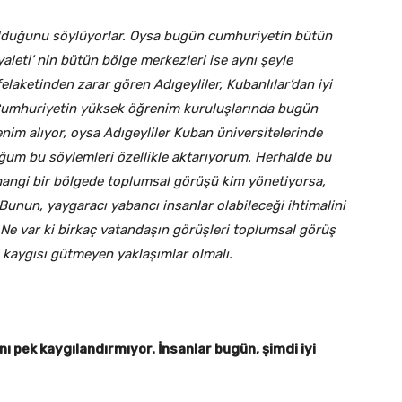
ı” olduğunu söylüyorlar. Oysa bugün cumhuriyetin bütün
yaleti’ nin bütün bölge merkezleri ise aynı şeyle
aketinden zarar gören Adıgeyliler, Kubanlılar’dan iyi
. Cumhuriyetin yüksek öğrenim kuruluşlarında bugün
im alıyor, oysa Adıgeyliler Kuban üniversitelerinde
ğum bu söylemleri özellikle aktarıyorum. Herhalde bu
erhangi bir bölgede toplumsal görüşü kim yönetiyorsa,
Bunun, yaygaracı yabancı insanlar olabileceği ihtimalini
 Ne var ki birkaç vatandaşın görüşleri toplumsal görüş
 kaygısı gütmeyen yaklaşımlar olmalı.
nı pek kaygılandırmıyor. İnsanlar bugün, şimdi iyi