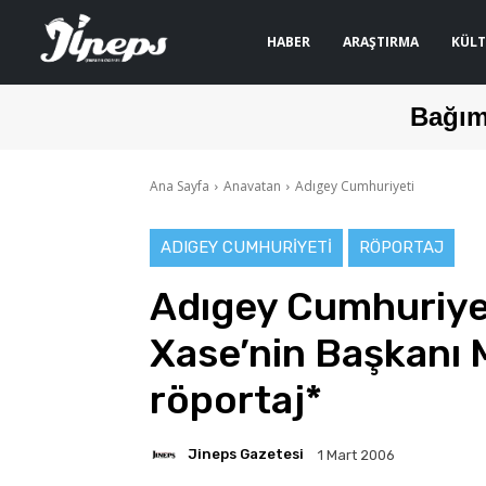
HABER
ARAŞTIRMA
KÜLT
Bağım
Ana Sayfa
Anavatan
Adıgey Cumhuriyeti
ADIGEY CUMHURIYETI
RÖPORTAJ
Adıgey Cumhuriyet
Xase’nin Başkanı 
röportaj*
Jineps Gazetesi
1 Mart 2006