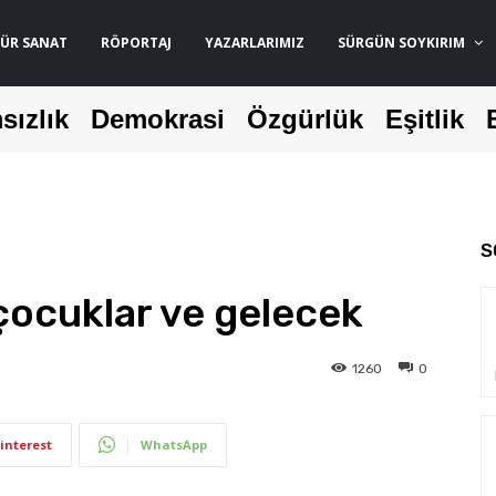
ÜR SANAT
RÖPORTAJ
YAZARLARIMIZ
SÜRGÜN SOYKIRIM
sızlık
Demokrasi
Özgürlük
Eşitlik
S
ocuklar ve gelecek
1260
0
interest
WhatsApp