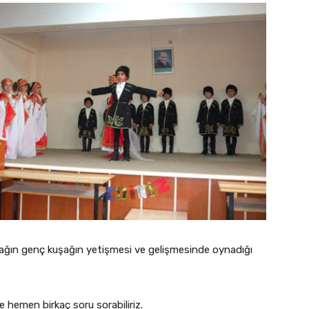
 kuşağın genç kuşağın yetişmesi ve gelişmesinde oynadığı
e hemen birkaç soru sorabiliriz.