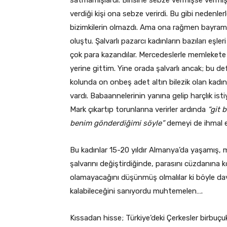
verdiği kişi ona sebze verirdi. Bu gibi nedenler
bizimkilerin olmazdı. Ama ona rağmen bayramı
oluştu. Şalvarlı pazarcı kadınların bazıları eşleri
çok para kazandılar. Mercedeslerle memlekete ta
yerine gittim. Yine orada şalvarlı ancak; bu 
kolunda on onbeş adet altın bilezik olan kadın
vardı. Babaannelerinin yanına gelip harçlık isti
Mark çıkartıp torunlarına verirler ardında
“git 
benim gönderdiğimi söyle”
demeyi de ihmal e
Bu kadınlar 15-20 yıldır Almanya’da yaşamış,
şalvarını değiştirdiğinde, parasını cüzdanına 
olamayacağını düşünmüş olmalılar ki böyle davr
kalabileceğini sanıyordu muhtemelen….
Kıssadan hisse; Türkiye’deki Çerkesler birbuç