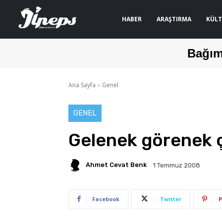
HABER
ARAŞTIRMA
KÜLT
Bağım
Ana Sayfa
Genel
GENEL
Gelenek görenek ç
Ahmet Cevat Benk
1 Temmuz 2008
Facebook
Twitter
P