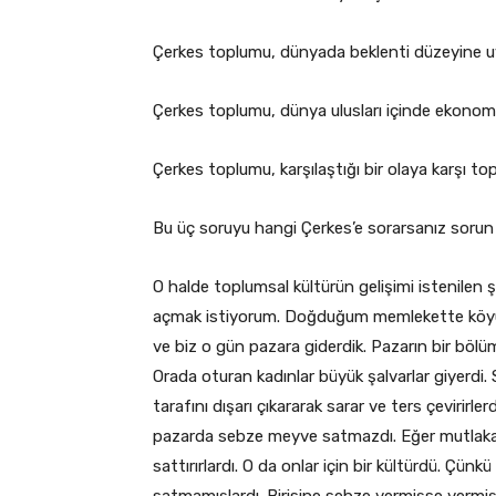
Çerkes toplumu, dünyada beklenti düzeyine uy
Çerkes toplumu, dünya ulusları içinde ekonomik
Çerkes toplumu, karşılaştığı bir olaya karşı t
Bu üç soruyu hangi Çerkes’e sorarsanız soru
O halde toplumsal kültürün gelişimi istenilen ş
açmak istiyorum. Doğduğum memlekette köyüm
ve biz o gün pazara giderdik. Pazarın bir böl
Orada oturan kadınlar büyük şalvarlar giyerdi. S
tarafını dışarı çıkararak sarar ve ters çevirirle
pazarda sebze meyve satmazdı. Eğer mutlaka sa
sattırırlardı. O da onlar için bir kültürdü. Çünkü
satmamışlardı. Birisine sebze vermişse vermişt