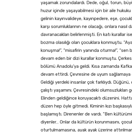
yaşamak zorundalardı. Dede, oğul, torun, büyük
huzur içinde yaşayabilmesi için bir aile hukuku
gelinin kayınvalideye, kayınpedere, eşe, çocu
karşı sorumluklarının ne olacağı, onlara nasıl 
davranacakları belirlenmişti. En katı kurallar
bozma olasılığı olan çocuklara konmuştu. “Aya
konuşma!”, “misafirin yanında oturma!”, “sen b
devam eden bir dizi kurallar konmuştu. Çerkes
bölümü Anadolu’ya geldi. Kısa zamanda Kafkas
devam ettirdi. Çevresine de uyum sağlamaya ç
Geldiği yerdeki insanlar çok farklıydı. Düğünü,
çalıştı yaşamını. Çevresindeki olumsuzlukları g
Elinden geldiğince koruyacaktı düzenini. Hatt
düzen hep öyle gitmedi. Kiminin kızı başkasıyla
başlamıştı. Direnenler de vardı. “Ben kültür
diyenler… Onlar da kültürün korunmasını, çocuk
oturtulmamasına, ayak ayak üzerine attırılmam