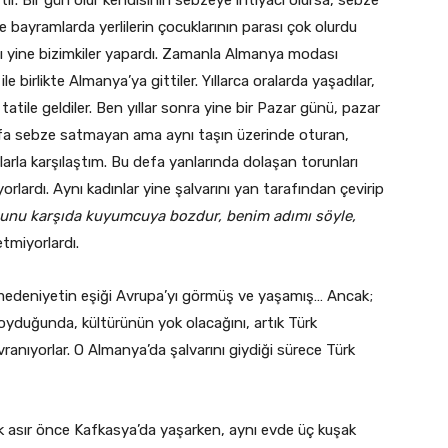
le bayramlarda yerlilerin çocuklarının parası çok olurdu
 yine bizimkiler yapardı. Zamanla Almanya modası
 ile birlikte Almanya’ya gittiler. Yıllarca oralarda yaşadılar,
tile geldiler. Ben yıllar sonra yine bir Pazar günü, pazar
defa sebze satmayan ama aynı taşın üzerinde oturan,
larla karşılaştım. Bu defa yanlarında dolaşan torunları
yorlardı. Aynı kadınlar yine şalvarını yan tarafından çevirip
bunu karşıda kuyumcuya bozdur, benim adımı söyle,
tmiyorlardı.
 medeniyetin eşiği Avrupa’yı görmüş ve yaşamış… Ancak;
koyduğunda, kültürünün yok olacağını, artık Türk
anıyorlar. O Almanya’da şalvarını giydiği sürece Türk
uk asır önce Kafkasya’da yaşarken, aynı evde üç kuşak