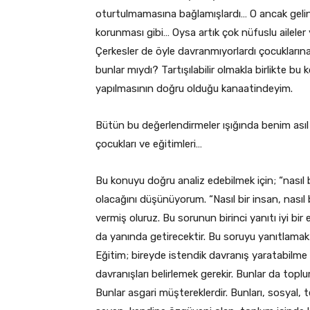
oturtulmamasına bağlamışlardı… O ancak gelini 
korunması gibi… Oysa artık çok nüfuslu ailele
Çerkesler de öyle davranmıyorlardı çocukları
bunlar mıydı? Tartışılabilir olmakla birlikte b
yapılmasının doğru olduğu kanaatindeyim.
Bütün bu değerlendirmeler ışığında benim ası
çocukları ve eğitimleri…
Bu konuyu doğru analiz edebilmek için; “nasıl
olacağını düşünüyorum. “Nasıl bir insan, nasıl bi
vermiş oluruz. Bu sorunun birinci yanıtı iyi bir
da yanında getirecektir. Bu soruyu yanıtlamak
Eğitim; bireyde istendik davranış yaratabilme 
davranışları belirlemek gerekir. Bunlar da topl
Bunlar asgari müştereklerdir. Bunları, sosyal, 