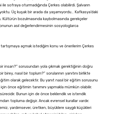
ile sofraya oturmadığında Çerkes olabilirdi. Şalvarın
r yoktu. Üç kuşak bir arada da yaşamıyordu… Kafkasya’daki
na. Kültürün bozulmasında kaybolmasında gerekçeler
u konunun asıl değerlendirmesinin sosyologlarca
l tartışmaya açmak istediğim konu ve önerilerim Çerkes
 bir insan?” sorusundan yola çıkmak gerektiğinin doğru
r birey, nasıl bir toplum?” sorularının yanıtını birlikte
 eğitim olarak gelecektir. Bu yanıt nasıl bir eğitim sorusunu
 için önce eğitimin tanımını yapmakla mümkün olabilir.
sürecidir. Bunun için de önce beklendik ve istendik
umdan topluma değişir. Ancak evrensel kurallar vardır.
temiz, yardımsever, üretken, büyüklere saygılı küçükleri