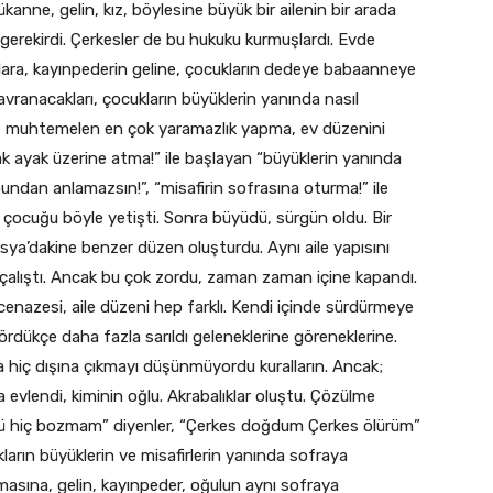
anne, gelin, kız, böylesine büyük bir ailenin bir arada
 gerekirdi. Çerkesler de bu hukuku kurmuşlardı. Evde
klara, kayınpederin geline, çocukların dedeye babaanneye
davranacakları, çocukların büyüklerin yanında nasıl
 ise muhtemelen en çok yaramazlık yapma, ev düzenini
k ayak üzerine atma!” ile başlayan “büyüklerin yanında
undan anlamazsın!”, “misafirin sofrasına oturma!” ile
 çocuğu böyle yetişti. Sonra büyüdü, sürgün oldu. Bir
ya’dakine benzer düzen oluşturdu. Aynı aile yapısını
alıştı. Ancak bu çok zordu, zaman zaman içine kapandı.
 cenazesi, aile düzeni hep farklı. Kendi içinde sürdürmeye
ördükçe daha fazla sarıldı geleneklerine göreneklerine.
a hiç dışına çıkmayı düşünmüyordu kuralların. Ancak;
 evlendi, kiminin oğlu. Akrabalıklar oluştu. Çözülme
ümü hiç bozmam” diyenler, “Çerkes doğdum Çerkes ölürüm”
ların büyüklerin ve misafirlerin yanında sofraya
asına, gelin, kayınpeder, oğulun aynı sofraya