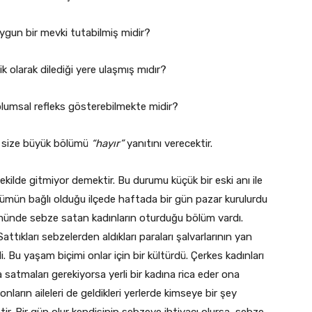
gun bir mevki tutabilmiş midir?
 olarak dilediği yere ulaşmış mıdır?
oplumsal refleks gösterebilmekte midir?
n size büyük bölümü
“hayır”
yanıtını verecektir.
ekilde gitmiyor demektir. Bu durumu küçük bir eski anı ile
ün bağlı olduğu ilçede haftada bir gün pazar kurulurdu
ümünde sebze satan kadınların oturduğu bölüm vardı.
attıkları sebzelerden aldıkları paraları şalvarlarının yan
rdi. Bu yaşam biçimi onlar için bir kültürdü. Çerkes kadınları
tmaları gerekiyorsa yerli bir kadına rica eder ona
 onların aileleri de geldikleri yerlerde kimseye bir şey
ir. Bir gün olur kendisinin sebzeye ihtiyacı olursa, sebze