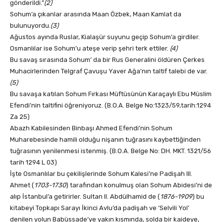
gönderildi.”
(2)
Sohum’a çıkanlar arasında Maan Özbek, Maan Kamlat da
bulunuyordu.
(3)
Ağustos ayında Ruslar, Kialaşür suyunu geçip Sohum’a girdiler.
Osmanlılar ise Sohum’u ateşe verip şehri terk ettiler.
(4)
Bu savaş sırasında Sohum’ da bir Rus Generalini öldüren Çerkes
Muhacirlerinden Telgraf Çavuşu Yaver Ağa’nın taltif talebi de var.
(5)
Bu savaşa katılan Sohum Fırkası Müftüsünün Karaçaylı Ebu Müslim
Efendi’nin taltifini öğreniyoruz. (B.O.A. Belge No:1323/59,tarih:1294
Za 25)
Abazh Kabilesinden Binbaşı Ahmed Efendi’nin Sohum
Muharebesinde hamili olduğu nişanın tuğrasını kaybettiğinden
tuğrasının yenilenmesi istenmiş. (B.O.A. Belge No: DH. MKT. 1321/56
tarih 1294 L 03)
İşte Osmanlılar bu çekilişlerinde Sohum Kalesi’ne Padişah III.
Ahmet (
1703-1730
) tarafından konulmuş olan Sohum Abidesi’ni de
alıp İstanbul’a getirirler. Sultan II. Abdülhamid de (
1876-1909
) bu
kitabeyi Topkapı Sarayı İkinci Avlu’da padişah ve ‘Selvili Yol’
denilen yolun Babüssade’ye yakın kısmında, solda bir kaideye,