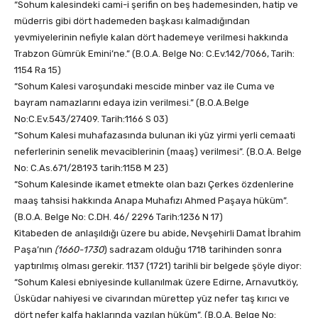
“Sohum kalesindeki cami-i şerifin on beş hademesinden, hatip ve
müderris gibi dört hademeden başkası kalmadığından
yevmiyelerinin nefiyle kalan dört hademeye verilmesi hakkında
Trabzon Gümrük Emini’ne.” (B.O.A. Belge No: C.Ev.142/7066, Tarih:
1154 Ra 15)
“Sohum Kalesi varoşundaki mescide minber vaz ile Cuma ve
bayram namazlarını edaya izin verilmesi.” (B.O.A.Belge
No:C.Ev.543/27409. Tarih:1166 S 03)
“Sohum Kalesi muhafazasında bulunan iki yüz yirmi yerli cemaati
neferlerinin senelik mevaciblerinin (maaş) verilmesi”. (B.O.A. Belge
No: C.As.671/28193 tarih:1158 M 23)
“Sohum Kalesinde ikamet etmekte olan bazı Çerkes özdenlerine
maaş tahsisi hakkında Anapa Muhafızı Ahmed Paşaya hüküm”.
(B.O.A. Belge No: C.DH. 46/ 2296 Tarih:1236 N 17)
Kitabeden de anlaşıldığı üzere bu abide, Nevşehirli Damat İbrahim
Paşa’nın
(1660-1730
) sadrazam olduğu 1718 tarihinden sonra
yaptırılmış olması gerekir. 1137 (1721) tarihli bir belgede şöyle diyor:
“Sohum Kalesi ebniyesinde kullanılmak üzere Edirne, Arnavutköy,
Üsküdar nahiyesi ve civarından mürettep yüz nefer taş kırıcı ve
dört nefer kalfa haklarında yazılan hüküm”. (B.O.A. Belge No: