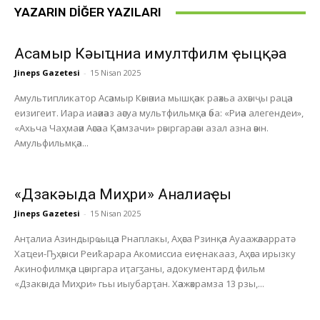
YAZARIN DIĞER YAZILARI
Асҭамыр Кәыҵниа имултфилм ҿыцқәа
Jineps Gazetesi
-
15 Nisan 2025
Амультипликатор Асәамыр Кәыәниа мышқәак раәхьа ахәыҷы рацәа
еизигеит. Иара иаәиәаз аәсуа мультфильмқәа әба: «Риәа алегендеи»,
«Ахьча Чаҳмаәи Аәсәаа Қәамзачи» рәыргараәы азал азна әәын.
Амульфильмқәа...
«Дзакәыда Миҳри» Анҭалиаҿы
Jineps Gazetesi
-
15 Nisan 2025
Анҭалиа Азиндырҩыцәа Рнаплакы, Аҳәса Рзинқәа Ауаажәларратә
Хаҵеи-Ҧҳәыси Реиҟарара Акомиссиа еиҿнакааз, Аҳәса ирызку
Акинофилмқәа цәыргара иҭагӡаны, адокументард фильм
«Дзакәыда Миҳри» гьы иыубарҭан. Хәажәкрамза 13 рзы,...