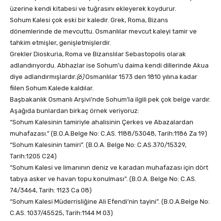
üzerine kendi kitabesi ve tuğrasını ekleyerek koydurur.
Sohum Kalesi çok eski bir kaledir. Grek, Roma, Bizans
dönemlerinde de mevcuttu. Osmanlılar mevcut kaleyi tamir ve
tahkim etmişler, genişletmişlerdir.
Grekler Dioskuria, Roma ve Bizanslılar Sebastopolis olarak
adlandırıyordu. Abhazlar ise Sohum’u daima kendi dillerinde Akua
diye adlandırmışlardır.
(6)
Osmanlılar 1573 den 1810 yılına kadar
fiilen Sohum Kalede kaldılar.
Başbakanlık Osmanlı Arşivi’nde Sohum’la ilgili pek çok belge vardır.
Aşağıda bunlardan birkaç örnek veriyoruz:
“Sohum Kalesinin tamiriyle ahalisinin Çerkes ve Abazalardan
muhafazası.” (B.O.A.Belge No: C.AS. 1188/53048, Tarih:1186 Za 19)
“Sohum Kalesinin tamiri”. (B.O.A. Belge No: C.AS.370/15329,
Tarih:1205 C24)
“Sohum Kalesi ve limanının deniz ve karadan muhafazası için dört
tabya asker ve havan topu konulması”. (B.O.A. Belge No: C.AS.
74/3464, Tarih: 1123 Ca 08)
“Sohum Kalesi Müderrisliğine Ali Efendi’nin tayini”. (B.O.A.Belge No:
C.AS. 1037/45525, Tarih:1144 M 03)