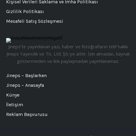
Kişisel Verileri Saklama ve İmha Politikası
Gizlilik Politikası
Mesafeli Satış Sözleşmesi
Jineps’te yayımlanan yazı, haber ve fotoğrafların telif hakkı
Jineps Yayıncılık ve Tic. Ltd. Şti.’ye aittir. İzin almadan, kaynak
göstermeden ve link paylaşmadan yayımlanamaz.
Jineps – Başlarken
Jineps – Anasayfa
Künye
İletişim
Reklam Başvurusu