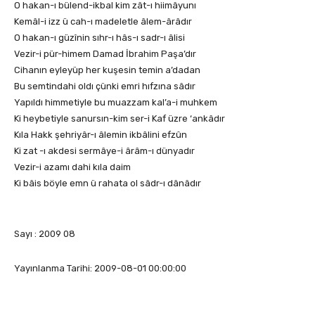
O hakan-ı bülend-ikbal kim zât-ı hiimâyunı
Kemâl-i izz ü cah-ı madeletle âlem-ârâdır
O hakan-ı güzînin sıhr-ı hâs-ı sadr-ı âlisi
Vezir-i pür-himem Damad İbrahim Paşa’dır
Cihanın eyleyüp her kuşesin temin a’dadan
Bu semtindahi oldı çünki emri hıfzına sâdır
Yapıldı himmetiyle bu muazzam kal’a-i muhkem
Ki heybetiyle sanursın-kim ser-i Kaf üzre ‘ankâdır
Kıla Hakk şehriyâr-ı âlemin ikbâlini efzûn
Ki zat -ı akdesi sermâye-i ârâm-ı dünyadır
Vezir-i azamı dahi kıla daim
Ki bâis böyle emn ü rahata ol sâdr-ı dânâdır
Sayı : 2009 08
Yayınlanma Tarihi: 2009-08-01 00:00:00