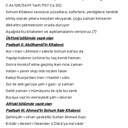
C.As.128/5699 Tarih 1137 Ca 20).
Sohum Kitabesi sessizce yüzyıllara, zaferlere, yenilgilere tanıklık
etmiş olarak yıllara meydan okuyarak, çoğu zaman kimsenin
dikkatini çekmeksizin orada duruyor.
Aşağıda bu kitabeleri ve açıklamalarını veriyoruz.
(7)
Üstteki bölümde yazılı olan
Padişah II. Abülhamid’in Kitabesi:
Asr-ı Han-ı Ahmed-i sâliste Sohum kal’ası da
Yapılıp babının üstüne bu taş kondı heman
Sonra moskof eline geçmiş iken nice zaman
Vatan-ı yevm olup oldı nizâmı talan
Kaleyi Rusiye’den Han-ı Hamîd-i sânı
Zor ile aldı gerüye şeh-i gazi- yi zaman
Geldi zaman-ı Hümâyunu ile işte bu senk
Buraya vaz’ını emreyledi şâh-ı devran
Alttaki bölümde yazılı olan
Padişah III. Ahmed’in Sohum Kale Kitabesi:
Şehinşâh-ı cihan şevketlü Sultan Ahmed Gazi
Ki bâb-ı devlet-i İskender ü Dârâ’ya me’vâdır