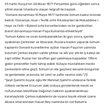
93 harbi, Rusya’nın 24 Nisan 1877 Perşembe günü öğleden sonra
şifreli olarak İstanbul’a ulaşan telgrafı ile başladı.
“Osmanlı donanması 10 Mayıs 1877 tarihinde Sohum kalesi önünde
belirdi. Osmaniye, Asar-ı Tevfik zırhlı fırkateynleri ile Mukaddime-i
Hayır ve Feth-i Bülend zırhlı korvetlerinden ve bir gambottan
ibaret donanmaya Hasan Paşa Kumanda etmekteydi”.
“Sohum Kalesi ve civarı bombalandıktan iki gün sonra, içeride
ayaklanan Çerkesler ve Abazalar, Ruslara baskın yaparak Sohum
kapılarını Osmanlı kuvvetlerine açtılar. Hasan Paşa’nın yanında
bulunan Çerkes beyleri sahile çıktılar ve altı yüz atlı ile iç kaleyi de
zapt ettiler. Ruslar her taraftan geri çekilmeye başladılar. Tiflis’e
giden şimendifer hattı tahrip edildi. Kütaysi müstahkem mevkii
Çerkeslerin eline geçti. Sohum’un ele geçmesi devamlı bozgunlar
ve gerilemeler arasında, bir ümit ve zafer sevinci oldu.”
(1)
“Şeyh Şamil’in büyük oğlu Mir Mehmet Şamil’in uhdesine feriklik
rütbesi verilerek Erzurum’ daki orduya gönderilerek mevki ve
nüfuzundan bilistifade Dağıstan halkının ayaklandırılması
kararlaştırıldı. Çerkes kabilelerini de isyana teşvik etmek üzere
Abaza ümerasından Hasan Bey namında bir zat Batum’a