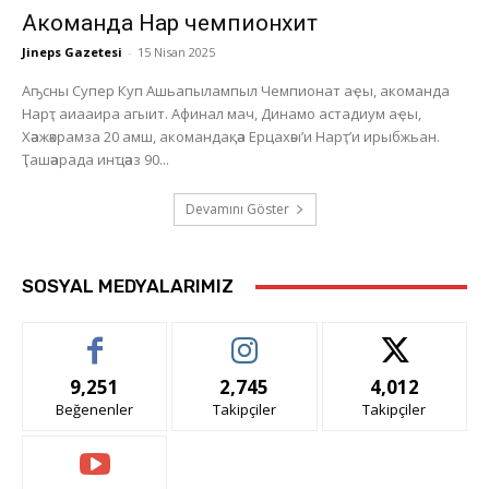
Акоманда Нарҭ чемпионхит
Jineps Gazetesi
-
15 Nisan 2025
Аҧсны Супер Куп Ашьапылампыл Чемпионат аҿы, акоманда
Нарҭ аиааира агыит. Афинал мач, Динамо астадиум аҿы,
Хәажәкрамза 20 амш, акомандақәа Ерцахәы’и Нарҭ’и ирыбжьан.
Ҭашәарада инҵәаз 90...
Devamını Göster
SOSYAL MEDYALARIMIZ
9,251
2,745
4,012
Beğenenler
Takipçiler
Takipçiler