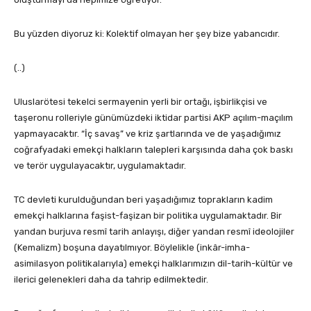
Bu yüzden diyoruz ki: Kolektif olmayan her şey bize yabancıdır.
(..)
Uluslarötesi tekelci sermayenin yerli bir ortağı, işbirlikçisi ve
taşeronu rolleriyle günümüzdeki iktidar partisi AKP açılım-maçılım
yapmayacaktır. “İç savaş” ve kriz şartlarında ve de yaşadığımız
coğrafyadaki emekçi halkların talepleri karşısında daha çok baskı
ve terör uygulayacaktır, uygulamaktadır.
TC devleti kurulduğundan beri yaşadığımız toprakların kadim
emekçi halklarına faşist-faşizan bir politika uygulamaktadır. Bir
yandan burjuva resmî tarih anlayışı, diğer yandan resmî ideolojiler
(Kemalizm) boşuna dayatılmıyor. Böylelikle (inkâr-imha-
asimilasyon politikalarıyla) emekçi halklarımızın dil-tarih-kültür ve
ilerici gelenekleri daha da tahrip edilmektedir.