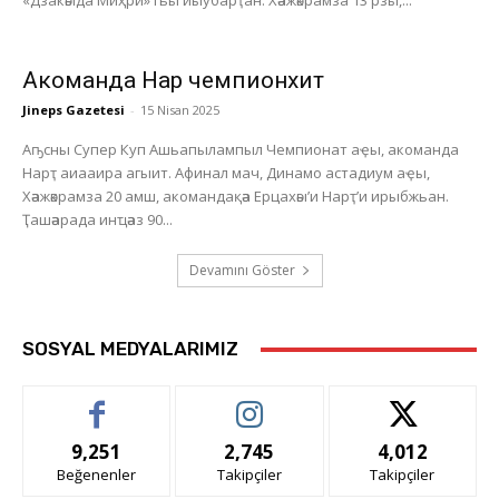
«Дзакәыда Миҳри» гьы иыубарҭан. Хәажәкрамза 13 рзы,...
Акоманда Нарҭ чемпионхит
Jineps Gazetesi
-
15 Nisan 2025
Аҧсны Супер Куп Ашьапылампыл Чемпионат аҿы, акоманда
Нарҭ аиааира агыит. Афинал мач, Динамо астадиум аҿы,
Хәажәкрамза 20 амш, акомандақәа Ерцахәы’и Нарҭ’и ирыбжьан.
Ҭашәарада инҵәаз 90...
Devamını Göster
SOSYAL MEDYALARIMIZ
9,251
2,745
4,012
Beğenenler
Takipçiler
Takipçiler