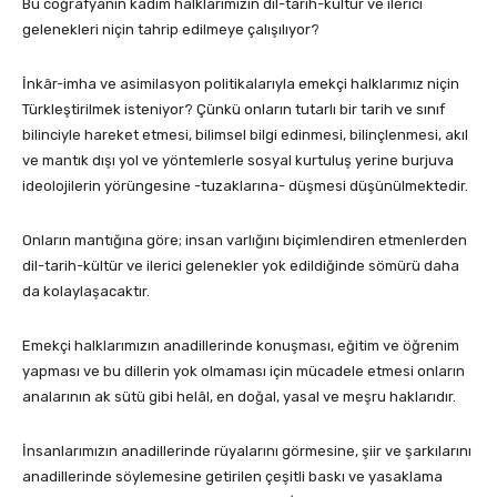
Bu coğrafyanın kadim halklarımızın dil-tarih-kültür ve ilerici
gelenekleri niçin tahrip edilmeye çalışılıyor?
İnkâr-imha ve asimilasyon politikalarıyla emekçi halklarımız niçin
Türkleştirilmek isteniyor? Çünkü onların tutarlı bir tarih ve sınıf
bilinciyle hareket etmesi, bilimsel bilgi edinmesi, bilinçlenmesi, akıl
ve mantık dışı yol ve yöntemlerle sosyal kurtuluş yerine burjuva
ideolojilerin yörüngesine -tuzaklarına- düşmesi düşünülmektedir.
Onların mantığına göre; insan varlığını biçimlendiren etmenlerden
dil-tarih-kültür ve ilerici gelenekler yok edildiğinde sömürü daha
da kolaylaşacaktır.
Emekçi halklarımızın anadillerinde konuşması, eğitim ve öğrenim
yapması ve bu dillerin yok olmaması için mücadele etmesi onların
analarının ak sütü gibi helâl, en doğal, yasal ve meşru haklarıdır.
İnsanlarımızın anadillerinde rüyalarını görmesine, şiir ve şarkılarını
anadillerinde söylemesine getirilen çeşitli baskı ve yasaklama