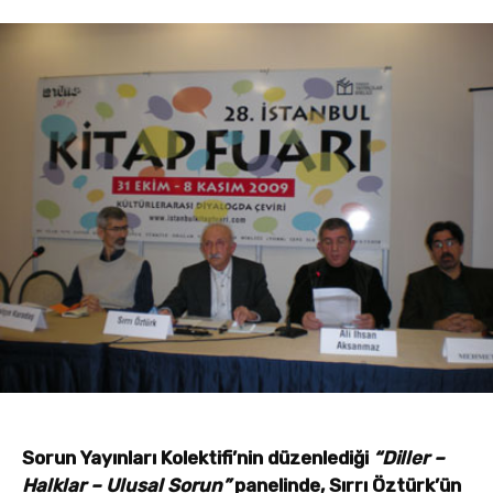
Sorun Yayınları Kolektifi’nin düzenlediği
“Diller –
Halklar – Ulusal Sorun”
panelinde, Sırrı Öztürk’ün