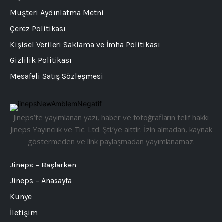
Müşteri Aydınlatma Metni
Çerez Politikası
Kişisel Verileri Saklama ve İmha Politikası
Gizlilik Politikası
Mesafeli Satış Sözleşmesi
Jineps’te yayımlanan yazı, haber ve fotoğrafların telif hakkı
Jineps Yayıncılık ve Tic. Ltd. Şti.’ye aittir. İzin almadan, kaynak
göstermeden ve link paylaşmadan yayımlanamaz.
Jineps – Başlarken
Jineps – Anasayfa
Künye
İletişim