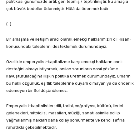
politikası günümüzde artık geri tepmiş / teptirilmiştir. Bu amaçla
çok büyük bedeller ödenmiştir. Hâlâ da ödenmektedir.
(..)
Bir anlaşma ve iletişim aracı olarak emekçi halklarımızın dil -lisan-
konusundaki taleplerini desteklemek durumundayız.
Özellikle emperyalist-kapitalizme karşı emekçi halkların canlı
desteğini almayı istiyorsak, anılan sorunların nasıl çözüme
kavuşturulacağına ilişkin politika üretmek durumundayız. Onların
bu haklı özgürlük, eşitlik taleplerine duyarlı olmayan ya da önderlik
edemeyen bir Sol düşünülemez.
Emperyalist-kapitalistler; dili, tarihi, coğrafyası, kültürü, ilerici
gelenekleri, mitolojisi, masalları, müziği, sanatı asimile edilip
yağmalanmış halkları daha kolay sömürmekte ve kendi safına
rahatlıkla çekebilmektedir.