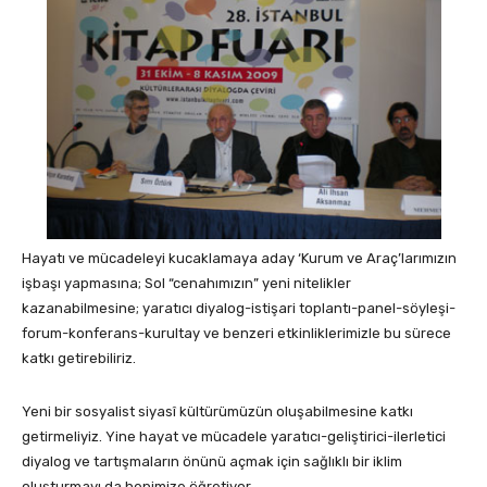
Hayatı ve mücadeleyi kucaklamaya aday ‘Kurum ve Araç’larımızın
işbaşı yapmasına; Sol “cenahımızın” yeni nitelikler
kazanabilmesine; yaratıcı diyalog-istişari toplantı-panel-söyleşi-
forum-konferans-kurultay ve benzeri etkinliklerimizle bu sürece
katkı getirebiliriz.
Yeni bir sosyalist siyasî kültürümüzün oluşabilmesine katkı
getirmeliyiz. Yine hayat ve mücadele yaratıcı-geliştirici-ilerletici
diyalog ve tartışmaların önünü açmak için sağlıklı bir iklim
oluşturmayı da hepimize öğretiyor.