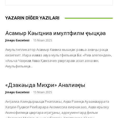
YAZARIN DIĞER YAZILARI
Асҭамыр Кәыҵниа имултфилм ҿыцқәа
Jineps Gazetesi
-
15 Nisan 2025
Амультипликатор Асәамыр Кәыәниа мышқәак раәхьа ахәыҷы рацәа
еизигеит. Иара иаәиәаз аәсуа мультфильмқәа әба: «Риәа алегендеи»,
«Ахьча Чаҳмаәи Аәсәаа Қәамзачи» рәыргараәы азал азна әәын.
Амульфильмқәа...
«Дзакәыда Миҳри» Анҭалиаҿы
Jineps Gazetesi
-
15 Nisan 2025
Анҭалиа Азиндырҩыцәа Рнаплакы, Аҳәса Рзинқәа Ауаажәларратә
Хаҵеи-Ҧҳәыси Реиҟарара Акомиссиа еиҿнакааз, Аҳәса ирызку
Акинофилмқәа цәыргара иҭагӡаны, адокументард фильм