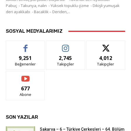
Pabuç - Takunya, nalın - Yüksek topuklu çizme - Dikişli yumuşak
deri ayakkabı - Bacaklık – Deriden,...
SOSYAL MEDYALARIMIZ
9,251
2,745
4,012
Beğenenler
Takipçiler
Takipçiler
677
Abone
SON YAZILAR
Sakarya – 6 – Türkiye Çerkesleri – 64. Bölüm