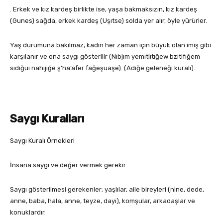
. Erkek ve kız kardeş birlikte ise, yaşa bakmaksızın, kız kardeş
(Gunes) sağda, erkek kardeş (Uşıtse) solda yer alır, öyle yürürler.
Yaş durumuna bakılmaz, kadın her zaman için büyük olan imiş gibi
karşılanır ve ona saygı gösterilir (Nıbjım yemıtlıtığew bzıtlfığem
sıdığui nahıjığe ş’ha’afer fağeşuaşe). (Adığe geleneği kuralı).
Saygı Kuralları
Saygı Kuralı Örnekleri
İnsana saygı ve değer vermek gerekir.
Saygı gösterilmesi gerekenler; yaşlılar, aile bireyleri (nine, dede,
anne, baba, hala, anne, teyze, dayı), komşular, arkadaşlar ve
konuklardır.