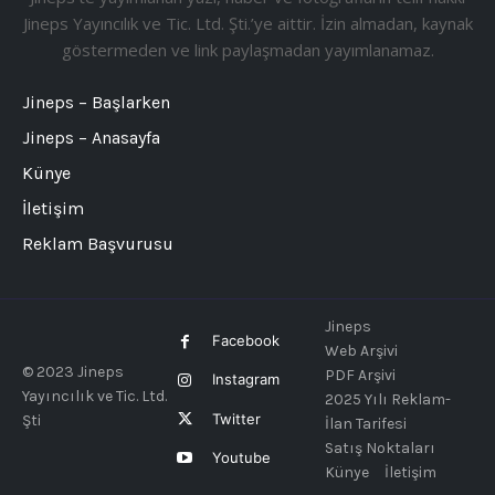
Jineps Yayıncılık ve Tic. Ltd. Şti.’ye aittir. İzin almadan, kaynak
göstermeden ve link paylaşmadan yayımlanamaz.
Jineps – Başlarken
Jineps – Anasayfa
Künye
İletişim
Reklam Başvurusu
Jineps
Facebook
Web Arşivi
© 2023 Jineps
PDF Arşivi
Instagram
Yayıncılık ve Tic. Ltd.
2025 Yılı Reklam-
Twitter
Şti
İlan Tarifesi
Satış Noktaları
Youtube
Künye
İletişim