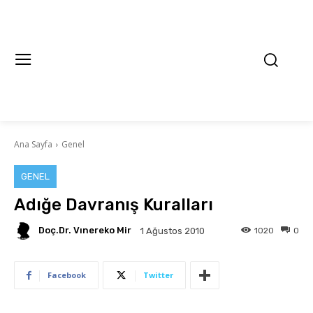
Ana Sayfa
Genel
GENEL
Adığe Davranış Kuralları
Doç.Dr. Vınereko Mir
1020
0
1 Ağustos 2010
Facebook
Twitter