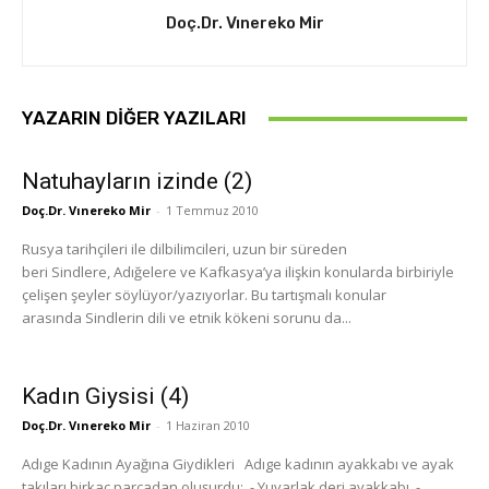
Doç.Dr. Vınereko Mir
YAZARIN DIĞER YAZILARI
Natuhayların izinde (2)
Doç.Dr. Vınereko Mir
-
1 Temmuz 2010
Rusya tarihçileri ile dilbilimcileri, uzun bir süreden
beri Sindlere, Adığelere ve Kafkasya’ya ilişkin konularda birbiriyle
çelişen şeyler söylüyor/yazıyorlar. Bu tartışmalı konular
arasında Sindlerin dili ve etnik kökeni sorunu da...
Kadın Giysisi (4)
Doç.Dr. Vınereko Mir
-
1 Haziran 2010
Adıge Kadının Ayağına Giydikleri Adıge kadının ayakkabı ve ayak
takıları birkaç parçadan oluşurdu: - Yuvarlak deri ayakkabı -