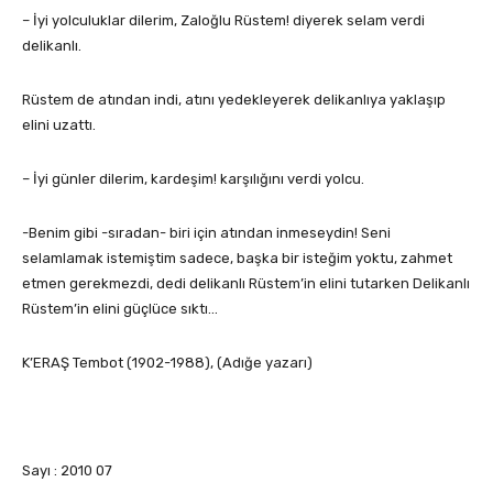
– İyi yolculuklar dilerim, Zaloğlu Rüstem! diyerek selam verdi
delikanlı.
Rüstem de atından indi, atını yedekleyerek delikanlıya yaklaşıp
elini uzattı.
– İyi günler dilerim, kardeşim! karşılığını verdi yolcu.
-Benim gibi -sıradan- biri için atından inmeseydin! Seni
selamlamak istemiştim sadece, başka bir isteğim yoktu, zahmet
etmen gerekmezdi, dedi delikanlı Rüstem’in elini tutarken Delikanlı
Rüstem’in elini güçlüce sıktı…
K’ERAŞ Tembot (1902-1988), (Adığe yazarı)
Sayı : 2010 07