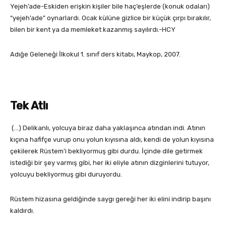
Yejeh’ade-Eskiden erişkin kişiler bile haç’eşlerde (konuk odaları)
“yejeh’ade” oynarlardı. Ocak külüne gizlice bir küçük çırpı bırakılır,
bilen bir kent ya da memleket kazanmış sayılırdı.-HCY
Adığe Geleneği İlkokul 1. sınıf ders kitabı, Maykop, 2007.
Tek Atlı
(…) Delikanlı, yolcuya biraz daha yaklaşınca atından indi. Atının
kıçına hafifçe vurup onu yolun kıyısına aldı, kendi de yolun kıyısına
çekilerek Rüstem’i bekliyormuş gibi durdu. İçinde dile getirmek
istediği bir şey varmış gibi, her iki eliyle atının dizginlerini tutuyor,
yolcuyu bekliyormuş gibi duruyordu.
Rüstem hizasına geldiğinde saygı gereği her iki elini indirip başını
kaldırdı.