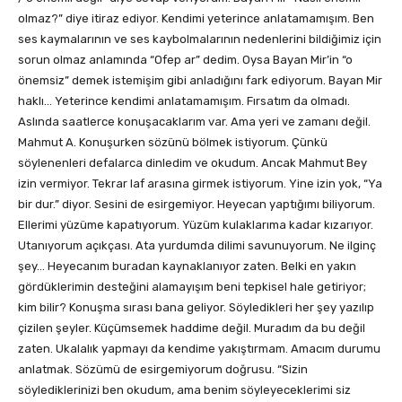
olmaz?” diye itiraz ediyor. Kendimi yeterince anlatamamışım. Ben
ses kaymalarının ve ses kaybolmalarının nedenlerini bildiğimiz için
sorun olmaz anlamında “Ofep ar” dedim. Oysa Bayan Mir’in “o
önemsiz” demek istemişim gibi anladığını fark ediyorum. Bayan Mir
haklı… Yeterince kendimi anlatamamışım. Fırsatım da olmadı.
Aslında saatlerce konuşacaklarım var. Ama yeri ve zamanı değil.
Mahmut A. Konuşurken sözünü bölmek istiyorum. Çünkü
söylenenleri defalarca dinledim ve okudum. Ancak Mahmut Bey
izin vermiyor. Tekrar laf arasına girmek istiyorum. Yine izin yok, “Ya
bir dur.” diyor. Sesini de esirgemiyor. Heyecan yaptığımı biliyorum.
Ellerimi yüzüme kapatıyorum. Yüzüm kulaklarıma kadar kızarıyor.
Utanıyorum açıkçası. Ata yurdumda dilimi savunuyorum. Ne ilginç
şey… Heyecanım buradan kaynaklanıyor zaten. Belki en yakın
gördüklerimin desteğini alamayışım beni tepkisel hale getiriyor;
kim bilir? Konuşma sırası bana geliyor. Söyledikleri her şey yazılıp
çizilen şeyler. Küçümsemek haddime değil. Muradım da bu değil
zaten. Ukalalık yapmayı da kendime yakıştırmam. Amacım durumu
anlatmak. Sözümü de esirgemiyorum doğrusu. “Sizin
söylediklerinizi ben okudum, ama benim söyleyeceklerimi siz