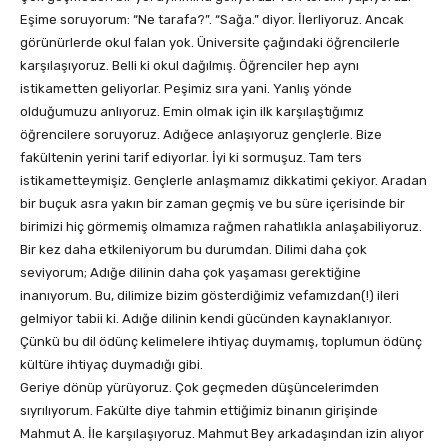
Eşime soruyorum: “Ne tarafa?”. “Sağa.” diyor. İlerliyoruz. Ancak
görünürlerde okul falan yok. Üniversite çağındaki öğrencilerle
karşılaşıyoruz. Belli ki okul dağılmış. Öğrenciler hep aynı
istikametten geliyorlar. Peşimiz sıra yani. Yanlış yönde
olduğumuzu anlıyoruz. Emin olmak için ilk karşılaştığımız
öğrencilere soruyoruz. Adığece anlaşıyoruz gençlerle. Bize
fakültenin yerini tarif ediyorlar. İyi ki sormuşuz. Tam ters
istikametteymişiz. Gençlerle anlaşmamız dikkatimi çekiyor. Aradan
bir buçuk asra yakın bir zaman geçmiş ve bu süre içerisinde bir
birimizi hiç görmemiş olmamıza rağmen rahatlıkla anlaşabiliyoruz.
Bir kez daha etkileniyorum bu durumdan. Dilimi daha çok
seviyorum; Adığe dilinin daha çok yaşaması gerektiğine
inanıyorum. Bu, dilimize bizim gösterdiğimiz vefamızdan(!) ileri
gelmiyor tabii ki. Adığe dilinin kendi gücünden kaynaklanıyor.
Çünkü bu dil ödünç kelimelere ihtiyaç duymamış, toplumun ödünç
kültüre ihtiyaç duymadığı gibi.
Geriye dönüp yürüyoruz. Çok geçmeden düşüncelerimden
sıyrılıyorum. Fakülte diye tahmin ettiğimiz binanın girişinde
Mahmut A. İle karşılaşıyoruz. Mahmut Bey arkadaşından izin alıyor