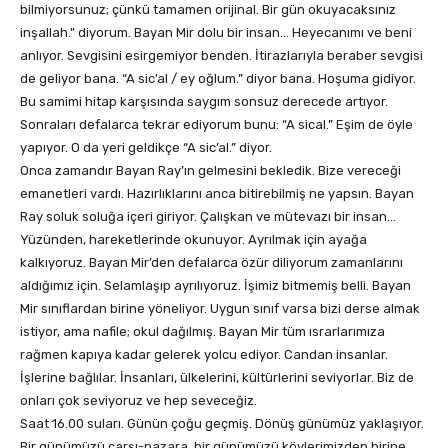
bilmiyorsunuz; çünkü tamamen orijinal. Bir gün okuyacaksınız
inşallah.” diyorum. Bayan Mir dolu bir insan… Heyecanımı ve beni
anlıyor. Sevgisini esirgemiyor benden. İtirazlarıyla beraber sevgisi
de geliyor bana. “A sic’al / ey oğlum.” diyor bana. Hoşuma gidiyor.
Bu samimi hitap karşısında saygım sonsuz derecede artıyor.
Sonraları defalarca tekrar ediyorum bunu: “A sical.” Eşim de öyle
yapıyor. O da yeri geldikçe “A sic’al.” diyor.
Onca zamandır Bayan Ray’ın gelmesini bekledik. Bize vereceği
emanetleri vardı. Hazırlıklarını anca bitirebilmiş ne yapsın. Bayan
Ray soluk soluğa içeri giriyor. Çalışkan ve mütevazı bir insan…
Yüzünden, hareketlerinde okunuyor. Ayrılmak için ayağa
kalkıyoruz. Bayan Mir’den defalarca özür diliyorum zamanlarını
aldığımız için. Selamlaşıp ayrılıyoruz. İşimiz bitmemiş belli. Bayan
Mir sınıflardan birine yöneliyor. Uygun sınıf varsa bizi derse almak
istiyor, ama nafile; okul dağılmış. Bayan Mir tüm ısrarlarımıza
rağmen kapıya kadar gelerek yolcu ediyor. Candan insanlar.
İşlerine bağlılar. İnsanları, ülkelerini, kültürlerini seviyorlar. Biz de
onları çok seviyoruz ve hep seveceğiz.
Saat 16.00 suları. Günün çoğu geçmiş. Dönüş günümüz yaklaşıyor.
Bir günümüzü çarşı-pazara, bir günümüzü köylerimizden birine