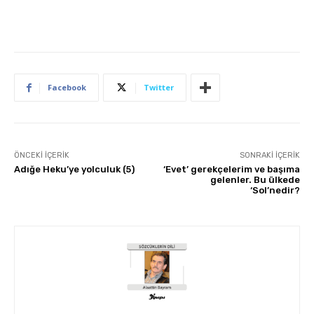
Facebook
Twitter
ÖNCEKI İÇERIK
SONRAKI İÇERIK
Adığe Heku’ye yolculuk (5)
‘Evet’ gerekçelerim ve başıma
gelenler. Bu ülkede
‘Sol’nedir?