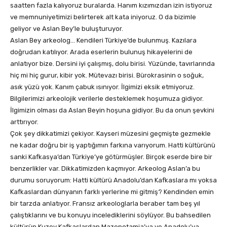
saatten fazla kalıyoruz buralarda. Hanım kızımızdan izin istiyoruz
ve memnuniyetimizi belirterek alt kata iniyoruz. O da bizimle
geliyor ve Aslan Bey’le buluşturuyor.
Aslan Bey arkeolog… Kendileri Türkiye’de bulunmuş. Kazılara
doğrudan katılıyor. Arada eserlerin bulunuş hikayelerini de
anlatıyor bize. Dersini iyi çalışmış, dolu birisi. Yüzünde, tavırlarında
hiç mi hiç gurur, kibir yok. Mütevazı birisi. Bürokrasinin o soğuk,
asık yüzü yok. Kanım çabuk ısınıyor. İlgimizi eksik etmiyoruz.
Bilgilerimizi arkeolojik verilerle desteklemek hoşumuza gidiyor.
İlgimizin olması da Aslan Beyin hoşuna gidiyor. Bu da onun şevkini
arttırıyor.
Çok şey dikkatimizi çekiyor. Kayseri müzesini geçmişte gezmekle
ne kadar doğru bir iş yaptığımın farkına varıyorum. Hatti kültürünü
sanki Kafkasya’dan Türkiye’ye götürmüşler. Birçok eserde bire bir
benzerlikler var. Dikkatimizden kaçmıyor. Arkeolog Aslan’a bu
durumu soruyorum: Hatti kültürü Anadolu’dan Kafkaslara mı yoksa
Kafkaslardan dünyanın farklı yerlerine mi gitmiş? Kendinden emin
bir tarzda anlatıyor. Fransız arkeologlarla beraber tam beş yıl
çalıştıklarını ve bu konuyu incelediklerini söylüyor. Bu bahsedilen
kültürün Kuzey Kafkaslardan Mazepotamia’ya ve Anadolu’ya