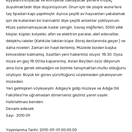
eşyalarını koyacak ve emniyetle saklayacak yerlere ihtiyaç
duyulmaktadır diye düşünüyorum. Onun için de yisıp’e wune’lere
taş tıpadan kapı yapılmıştır. Ayrıca çeşitli av hayvanları yakalamak
için de kullanılan bir barınaktır diye çeşitli anlamlar yüklüyorum.
Müze yadsınamayacak kadar zengin. Savaş miğferleri, 3000 yıllık
kılıçlar, küpler, kolyeler, altın ve elektron paralar, alet edevatlar,
debjıkhu laleler (Kahküle takılan küpe. Borej destanında geçer.) ve
daha niceleri. Zaman bir hayli ilerlemiş. Müzede bizden başka
kimsecikler kalmamış. Saatten yeni haberimiz oluyor. 18.30. Oysa
müze en geç 18.00’da kapanırmış. Aslan Bey’den özür diliyorum
ama özre gerek olmadığını ve bizimle tanışmaktan mutlu olduğunu
söylüyor. Büyük bir görev yürüttüğünü söylemeden çıkamıyorum
müzeden.
Yeri gelmişken söyleyeyim: Adıgey’e gidip müzeye ve Adığe Dili
Fakültesi’ne uğramadan dönerseniz geziniz yarım sayılır.
Hatırlatması benden.
Devamı edecek.
Sayı : 2010 09
Yayınlanma Tarihi: 2010-09-01 00:00:00