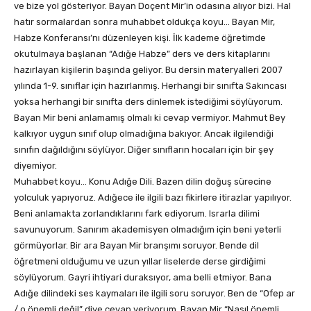
ve bize yol gösteriyor. Bayan Doçent Mir’in odasına alıyor bizi. Hal
hatır sormalardan sonra muhabbet oldukça koyu… Bayan Mir,
Habze Konferansı’nı düzenleyen kişi. İlk kademe öğretimde
okutulmaya başlanan “Adığe Habze” ders ve ders kitaplarını
hazırlayan kişilerin başında geliyor. Bu dersin materyalleri 2007
yılında 1-9. sınıflar için hazırlanmış. Herhangi bir sınıfta Sakıncası
yoksa herhangi bir sınıfta ders dinlemek istediğimi söylüyorum.
Bayan Mir beni anlamamış olmalı ki cevap vermiyor. Mahmut Bey
kalkıyor uygun sınıf olup olmadığına bakıyor. Ancak ilgilendiği
sınıfın dağıldığını söylüyor. Diğer sınıfların hocaları için bir şey
diyemiyor.
Muhabbet koyu… Konu Adığe Dili. Bazen dilin doğuş sürecine
yolculuk yapıyoruz. Adığece ile ilgili bazı fikirlere itirazlar yapılıyor.
Beni anlamakta zorlandıklarını fark ediyorum. Israrla dilimi
savunuyorum. Sanırım akademisyen olmadığım için beni yeterli
görmüyorlar. Bir ara Bayan Mir branşımı soruyor. Bende dil
öğretmeni olduğumu ve uzun yıllar liselerde derse girdiğimi
söylüyorum. Gayri ihtiyari duraksıyor, ama belli etmiyor. Bana
Adığe dilindeki ses kaymaları ile ilgili soru soruyor. Ben de “Ofep ar
/ o önemli değil” diye cevap veriyorum. Bayan Mir “Nasıl önemli