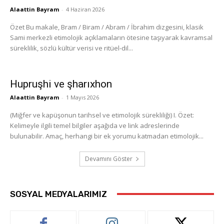
Alaattin Bayram
-
4 Haziran 2026
Özet Bu makale, Bram / Biram / Abram / İbrahim dizgesini, klasik
Sami merkezli etimolojik açıklamaların ötesine taşıyarak kavramsal
süreklilik, sözlü kültür verisi ve ritüel-dil...
Hupruşhi ve şharıxhon
Alaattin Bayram
-
1 Mayıs 2026
(Miğfer ve kapüşonun tarihsel ve etimolojik sürekliliği) I. Özet:
Kelimeyle ilgili temel bilgiler aşağıda ve link adreslerinde
bulunabilir. Amaç, herhangi bir ek yorumu katmadan etimolojik...
Devamını Göster
SOSYAL MEDYALARIMIZ