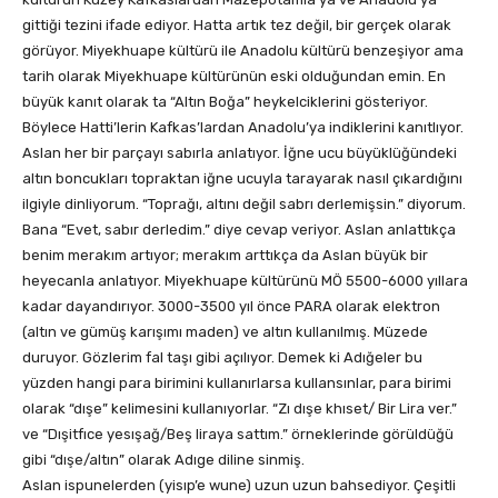
gittiği tezini ifade ediyor. Hatta artık tez değil, bir gerçek olarak
görüyor. Miyekhuape kültürü ile Anadolu kültürü benzeşiyor ama
tarih olarak Miyekhuape kültürünün eski olduğundan emin. En
büyük kanıt olarak ta “Altın Boğa” heykelciklerini gösteriyor.
Böylece Hatti’lerin Kafkas’lardan Anadolu’ya indiklerini kanıtlıyor.
Aslan her bir parçayı sabırla anlatıyor. İğne ucu büyüklüğündeki
altın boncukları topraktan iğne ucuyla tarayarak nasıl çıkardığını
ilgiyle dinliyorum. “Toprağı, altını değil sabrı derlemişsin.” diyorum.
Bana “Evet, sabır derledim.” diye cevap veriyor. Aslan anlattıkça
benim merakım artıyor; merakım arttıkça da Aslan büyük bir
heyecanla anlatıyor. Miyekhuape kültürünü MÖ 5500-6000 yıllara
kadar dayandırıyor. 3000-3500 yıl önce PARA olarak elektron
(altın ve gümüş karışımı maden) ve altın kullanılmış. Müzede
duruyor. Gözlerim fal taşı gibi açılıyor. Demek ki Adığeler bu
yüzden hangi para birimini kullanırlarsa kullansınlar, para birimi
olarak “dışe” kelimesini kullanıyorlar. “Zı dışe khıset/ Bir Lira ver.”
ve “Dışitfıce yesışağ/Beş liraya sattım.” örneklerinde görüldüğü
gibi “dışe/altın” olarak Adıge diline sinmiş.
Aslan ispunelerden (yisıp’e wune) uzun uzun bahsediyor. Çeşitli