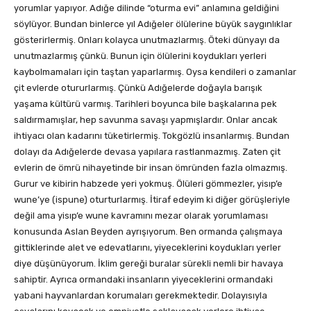
yorumlar yapıyor. Adığe dilinde “oturma evi” anlamına geldiğini
söylüyor. Bundan binlerce yıl Adığeler ölülerine büyük saygınlıklar
gösterirlermiş. Onları kolayca unutmazlarmış. Öteki dünyayı da
unutmazlarmış çünkü. Bunun için ölülerini koydukları yerleri
kaybolmamaları için taştan yaparlarmış. Oysa kendileri o zamanlar
çit evlerde otururlarmış. Çünkü Adığelerde doğayla barışık
yaşama kültürü varmış. Tarihleri boyunca bile başkalarına pek
saldırmamışlar, hep savunma savaşı yapmışlardır. Onlar ancak
ihtiyacı olan kadarını tüketirlermiş. Tokgözlü insanlarmış. Bundan
dolayı da Adığelerde devasa yapılara rastlanmazmış. Zaten çit
evlerin de ömrü nihayetinde bir insan ömründen fazla olmazmış.
Gurur ve kibirin habzede yeri yokmuş. Ölüleri gömmezler, yisıp’e
wune’ye (ispune) oturturlarmış. İtiraf edeyim ki diğer görüşleriyle
değil ama yisıp’e wune kavramını mezar olarak yorumlaması
konusunda Aslan Beyden ayrışıyorum. Ben ormanda çalışmaya
gittiklerinde alet ve edevatlarını, yiyeceklerini koydukları yerler
diye düşünüyorum. İklim gereği buralar sürekli nemli bir havaya
sahiptir. Ayrıca ormandaki insanların yiyeceklerini ormandaki
yabani hayvanlardan korumaları gerekmektedir. Dolayısıyla