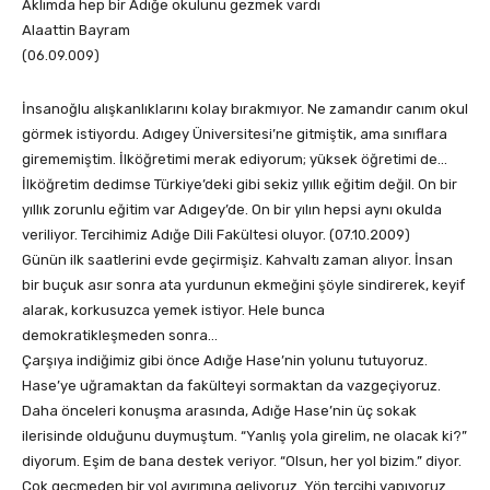
Aklımda hep bir Adığe okulunu gezmek vardı
Alaattin Bayram
(06.09.009)
İnsanoğlu alışkanlıklarını kolay bırakmıyor. Ne zamandır canım okul
görmek istiyordu. Adıgey Üniversitesi’ne gitmiştik, ama sınıflara
girememiştim. İlköğretimi merak ediyorum; yüksek öğretimi de…
İlköğretim dedimse Türkiye’deki gibi sekiz yıllık eğitim değil. On bir
yıllık zorunlu eğitim var Adıgey’de. On bir yılın hepsi aynı okulda
veriliyor. Tercihimiz Adığe Dili Fakültesi oluyor. (07.10.2009)
Günün ilk saatlerini evde geçirmişiz. Kahvaltı zaman alıyor. İnsan
bir buçuk asır sonra ata yurdunun ekmeğini şöyle sindirerek, keyif
alarak, korkusuzca yemek istiyor. Hele bunca
demokratikleşmeden sonra…
Çarşıya indiğimiz gibi önce Adığe Hase’nin yolunu tutuyoruz.
Hase’ye uğramaktan da fakülteyi sormaktan da vazgeçiyoruz.
Daha önceleri konuşma arasında, Adığe Hase’nin üç sokak
ilerisinde olduğunu duymuştum. “Yanlış yola girelim, ne olacak ki?”
diyorum. Eşim de bana destek veriyor. “Olsun, her yol bizim.” diyor.
Çok geçmeden bir yol ayırımına geliyoruz. Yön tercihi yapıyoruz.