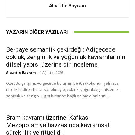
Alaattin Bayram
YAZARIN DIĞER YAZILARI
Be-baye semantik çekirdeği: Adigecede
çokluk, zenginlik ve yoğunluk kavramlarının
dilsel yapısı üzerine bir inceleme
Alaattin Bayram
-
1 Ağustos 2026
Özet Bu çalışma, Adigecede bulunan be (бэ) kökünün yalnızca
nicelik bildiren bir unsur olmayıp; çokluk, yoğunluk, genişleme,
sahiplik ve zenginlik gibi birbirine bağlı anlam alanlarını...
Bram kavramı üzerine: Kafkas-
Mezopotamya havzasında kavramsal
süreklilik ve ritüel dil