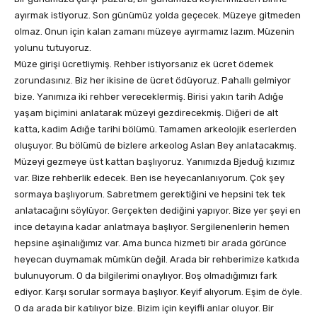
ayırmak istiyoruz. Son günümüz yolda geçecek. Müzeye gitmeden
olmaz. Onun için kalan zamanı müzeye ayırmamız lazım. Müzenin
yolunu tutuyoruz.
Müze girişi ücretliymiş. Rehber istiyorsanız ek ücret ödemek
zorundasınız. Biz her ikisine de ücret ödüyoruz. Pahallı gelmiyor
bize. Yanımıza iki rehber vereceklermiş. Birisi yakın tarih Adığe
yaşam biçimini anlatarak müzeyi gezdirecekmiş. Diğeri de alt
katta, kadim Adığe tarihi bölümü. Tamamen arkeolojik eserlerden
oluşuyor. Bu bölümü de bizlere arkeolog Aslan Bey anlatacakmış.
Müzeyi gezmeye üst kattan başlıyoruz. Yanımızda Bjeduğ kızımız
var. Bize rehberlik edecek. Ben ise heyecanlanıyorum. Çok şey
sormaya başlıyorum. Sabretmem gerektiğini ve hepsini tek tek
anlatacağını söylüyor. Gerçekten dediğini yapıyor. Bize yer şeyi en
ince detayına kadar anlatmaya başlıyor. Sergilenenlerin hemen
hepsine aşinalığımız var. Ama bunca hizmeti bir arada görünce
heyecan duymamak mümkün değil. Arada bir rehberimize katkıda
bulunuyorum. O da bilgilerimi onaylıyor. Boş olmadığımızı fark
ediyor. Karşı sorular sormaya başlıyor. Keyif alıyorum. Eşim de öyle.
O da arada bir katılıyor bize. Bizim için keyifli anlar oluyor. Bir