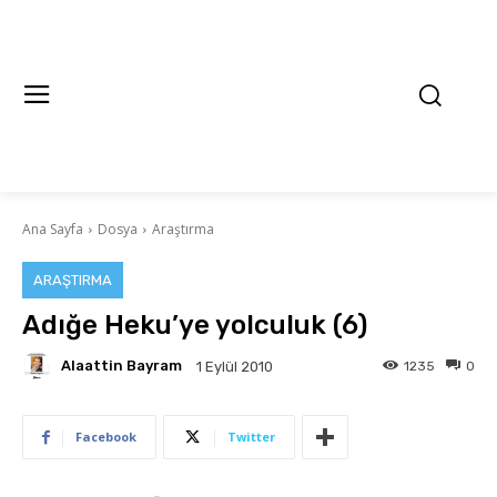
Ana Sayfa
Dosya
Araştırma
ARAŞTIRMA
Adığe Heku’ye yolculuk (6)
Alaattin Bayram
1235
0
1 Eylül 2010
Facebook
Twitter