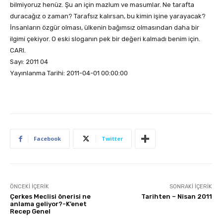
bilmiyoruz henüz. Şu an için mazlum ve masumlar. Ne tarafta
duracağız o zaman? Tarafsız kalırsan, bu kimin işine yarayacak?
İnsanların özgür olması, ülkenin bağımsız olmasından daha bir
ilgimi çekiyor. O eski sloganın pek bir değeri kalmadı benim için.
CARI.
Sayı: 2011 04
Yayınlanma Tarihi: 2011-04-01 00:00:00
Facebook
Twitter
ÖNCEKI İÇERIK
SONRAKI İÇERIK
Çerkes Meclisi önerisi ne
Tarihten – Nisan 2011
anlama geliyor?-K’enet
Recep Genel