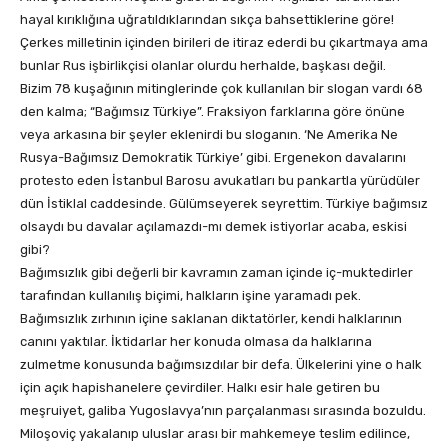
hayal kırıklığına uğratıldıklarından sıkça bahsettiklerine göre!
Çerkes milletinin içinden birileri de itiraz ederdi bu çıkartmaya ama
bunlar Rus işbirlikçisi olanlar olurdu herhalde, başkası değil.
Bizim 78 kuşağının mitinglerinde çok kullanılan bir slogan vardı 68
den kalma; “Bağımsız Türkiye”. Fraksiyon farklarına göre önüne
veya arkasına bir şeyler eklenirdi bu sloganın. ‘Ne Amerika Ne
Rusya-Bağımsız Demokratik Türkiye’ gibi. Ergenekon davalarını
protesto eden İstanbul Barosu avukatları bu pankartla yürüdüler
dün İstiklal caddesinde. Gülümseyerek seyrettim. Türkiye bağımsız
olsaydı bu davalar açılamazdı-mı demek istiyorlar acaba, eskisi
gibi?
Bağımsızlık gibi değerli bir kavramın zaman içinde iç-muktedirler
tarafından kullanılış biçimi, halkların işine yaramadı pek.
Bağımsızlık zırhının içine saklanan diktatörler, kendi halklarının
canını yaktılar. İktidarlar her konuda olmasa da halklarına
zulmetme konusunda bağımsızdılar bir defa. Ülkelerini yine o halk
için açık hapishanelere çevirdiler. Halkı esir hale getiren bu
meşruiyet, galiba Yugoslavya’nın parçalanması sırasında bozuldu.
Miloşoviç yakalanıp uluslar arası bir mahkemeye teslim edilince,