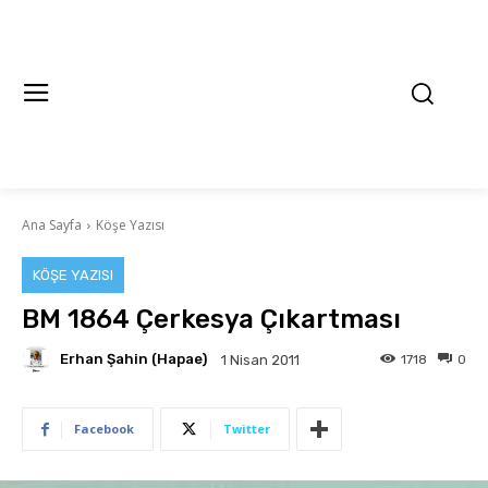
Ana Sayfa
Köşe Yazısı
KÖŞE YAZISI
BM 1864 Çerkesya Çıkartması
Erhan Şahin (Hapae)
1718
0
1 Nisan 2011
Facebook
Twitter