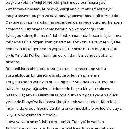
başka ülkelerin
‘içişlerine karışma’
meselesi meşruiyet
kazanmaya başladı. Miloşoviç, yargılandığı mahkemeyi gayrı-
meşru sayıyor bu gün ve savunma yapmıyor ama nafile. Yine de
Çavuşesku’nun yargılanma şeklinden daha iyidir durumu, benden
söylemesi. Hiç olmasa idam kararının çıkmayacağı kesin.
İşte, geç kalmış Bosna müdahalesi, zamanında becerilmiş Kosova
müdahalesi ve Afganistan çıkartması söz konusu bu meşruiyetle
çok fazla tepki görmeden yapılabildi. Yalnız Irak’ta büyük sıkıntı
çıktı. Yine de Kürtler memnun durumdan, biz sonuca bakarız
diyorlar.
Ben halkların birbirlerine karşı sorumlu olmasından ve bu
sorumluluğun bir gereği olarak, birbirlerinin iç işlerine
karışmasından yanayım artık. Bağımsız ve adaletsiz iktidarların
halka karşı yaptığı eziyeti önlemenin başka bir yolu kalmıyor
bazen. Çeçenya katliamı sırasında dünyanın gözü yese ve gücü
yetse de Rusya’ya karışsaydı keşke. Irak savaşından daha fazla
insan öldü orada. Bosna’ya daha erken müdahale edilse ölü sayısı
iki yüz bine çıkmazdı mesela.
Libya’ya yapılan müdahale nedeniyle Türkiye’de yapılan
tartışmaları dinleyince, bunlar geldi aklıma. Rusya müdahaleyi