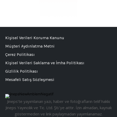
Kişisel Verileri Koruma Kanunu
Müşteri Aydınlatma Metni
Çerez Politikası
Kişisel Verileri Saklama ve İmha Politikası
Gizlilik Politikası
Mesafeli Satış Sözleşmesi
Jineps’te yayımlanan yazı, haber ve fotoğrafların telif hakkı
Jineps Yayıncılık ve Tic. Ltd. Şti.’ye aittir. İzin almadan, kaynak
göstermeden ve link paylaşmadan yayımlanamaz.