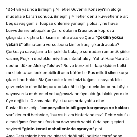
1864 yılı yazında Birleşmiş Milletler Güvenlik Konseyi’nin aldığı
müdahale kararı sonucu, Birleşmiş Milletler deniz kuvvetlerine ait
beş savaş gemisi Tuapse önlerine yanaşmış olsa, yine hava
kuvvetlerine ait uçaklar Çar ordularını Krasnodar köprüsü
çıkışında sıkıştırıp bir kısmını imha etse ve Çar’a
“Çekilin yoksa
yakarız”
ültimatomu verse, buna kimler karşı çıkardı acaba?
Çerkesya savaşlarına bir şekilde bulaşıp sonradan romantik şiirler
yazmış Puşkin destekler miydi bu müdahaleyi. Yahut Hacı Murat’a
destan düzen Aleksy Tolstoy? Bu ve benzeri birkaç kişiden belki
farklı bir tutum beklenebilirdi ama bütün bir Rus milleti silme karşı
çıkardı herhalde. Biz Çerkesler kendimizi bağımsız saysak bile
çevremizde olan iki imparatorluk dâhil diğer devletler bunu böyle
saymıyordu muhtemel ve bağımsızların üye olduğu hiçbir yere de
üye değildik. O zamanlar öyle kurumlarda yoktu elbet.
Ruslar itiraz edip,
“emperyallerin bölgeye karışmaya ne hakları
var”
derlerdi herhalde, “burası bizim hinterlandımız”. Pekte sıkı fıkı
olmadığımız Osmanlı farklı mı davranırdı sanki. O da aynı şeyleri
söylerdi
“gidin kendi mahallenizde oynayın”
gibi.
Ama Çerkeslerin hoşuna giderdi değil mi? İngilizler tarafından