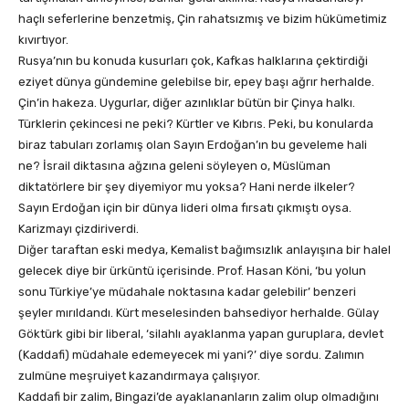
haçlı seferlerine benzetmiş, Çin rahatsızmış ve bizim hükümetimiz
kıvırtıyor.
Rusya’nın bu konuda kusurları çok, Kafkas halklarına çektirdiği
eziyet dünya gündemine gelebilse bir, epey başı ağrır herhalde.
Çin’in hakeza. Uygurlar, diğer azınlıklar bütün bir Çinya halkı.
Türklerin çekincesi ne peki? Kürtler ve Kıbrıs. Peki, bu konularda
biraz tabuları zorlamış olan Sayın Erdoğan’ın bu geveleme hali
ne? İsrail diktasına ağzına geleni söyleyen o, Müslüman
diktatörlere bir şey diyemiyor mu yoksa? Hani nerde ilkeler?
Sayın Erdoğan için bir dünya lideri olma fırsatı çıkmıştı oysa.
Karizmayı çizdiriverdi.
Diğer taraftan eski medya, Kemalist bağımsızlık anlayışına bir halel
gelecek diye bir ürküntü içerisinde. Prof. Hasan Köni, ‘bu yolun
sonu Türkiye’ye müdahale noktasına kadar gelebilir’ benzeri
şeyler mırıldandı. Kürt meselesinden bahsediyor herhalde. Gülay
Göktürk gibi bir liberal, ‘silahlı ayaklanma yapan guruplara, devlet
(Kaddafi) müdahale edemeyecek mi yani?’ diye sordu. Zalımın
zulmüne meşruiyet kazandırmaya çalışıyor.
Kaddafi bir zalim, Bingazi’de ayaklananların zalim olup olmadığını