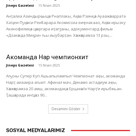
Jineps Gazetesi
-
15 Nisan 2025
Анҭалиа Азиндырҩыцәа Рнаплакы, Аҳәса Рзинқәа Ауаажәларратә
Хаҵеи-Ҧҳәыси Реиҟарара Акомиссиа еиҿнакааз, Аҳәса ирызку
Акинофилмқәа цәыргара иҭагӡаны, адокументард фильм
«Дзакәыда Миҳри» гьы иыубарҭан. Хәажәкрамза 13 рзы,...
Акоманда Нарҭ чемпионхит
Jineps Gazetesi
-
15 Nisan 2025
Аҧсны Супер Куп Ашьапылампыл Чемпионат аҿы, акоманда
Нарҭ аиааира агыит. Афинал мач, Динамо астадиум аҿы,
Хәажәкрамза 20 амш, акомандақәа Ерцахәы’и Нарҭ’и ирыбжьан.
Ҭашәарада инҵәаз 90...
Devamını Göster
SOSYAL MEDYALARIMIZ