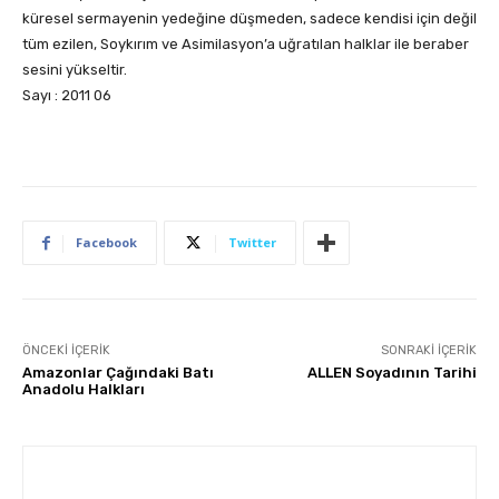
küresel sermayenin yedeğine düşmeden, sadece kendisi için değil
tüm ezilen, Soykırım ve Asimilasyon’a uğratılan halklar ile beraber
sesini yükseltir.
Sayı : 2011 06
Facebook
Twitter
ÖNCEKI İÇERIK
SONRAKI İÇERIK
Amazonlar Çağındaki Batı
ALLEN Soyadının Tarihi
Anadolu Halkları