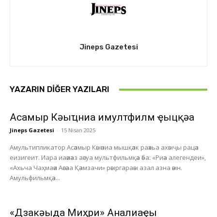
Jineps Gazetesi
YAZARIN DIĞER YAZILARI
Асҭамыр Кәыҵниа имултфилм ҿыцқәа
Jineps Gazetesi
-
15 Nisan 2025
Амультипликатор Асәамыр Кәыәниа мышқәак раәхьа ахәыҷы рацәа
еизигеит. Иара иаәиәаз аәсуа мультфильмқәа әба: «Риәа алегендеи»,
«Ахьча Чаҳмаәи Аәсәаа Қәамзачи» рәыргараәы азал азна әәын.
Амульфильмқәа...
«Дзакәыда Миҳри» Анҭалиаҿы