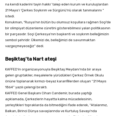
na kendi kaderini tayin hakkı’ talep eden kurum ve kuruluşlardan
21 Mayıs’ı ‘Çerkes Soykırım ve Sürgünü’nü olarak tanımalarını ”
istedi.
Konukman, “Rusya’nın bütün bu olumsuz koşullara rağmen Soçi’de
bir olimpiyat düzenleme cüretini gösterebilmesi yalan politikasının
bir parçasıdır. Soçi Çerkesya’nın başkenti ve soykırım belleğimizin
sembol şehridir. Ülkemizi de, belle­ğimizi de savunmaktan
vazgeçme­yeceğiz” dedi.
Beşiktaş’ta Nart ateşi
KAFFED’in organizasyonuyla Beşiktaş Meydanı’nda bir araya
gelen gruptakiler, meşalelerle yürüdükleri Çerkez Örnek Okulu
önüne toplanarak kırmızı-beyaz karanfillerden oluşan ‘‘21 Mayıs
1864’’ yazılı çelengi bıraktı.
KAFFED Genel Başkanı Cihan Candemir, burada yaptığı
açıklamada, Çerkezlerin hayatta kalma mücadelesinin,
yerleştikleri topraklarda da bitmediğini ifade ederek, ‘‘Atalarımız,
Balkan, Birinci Dünya savaşlarında ve Kurtuluş Savaşı’nda