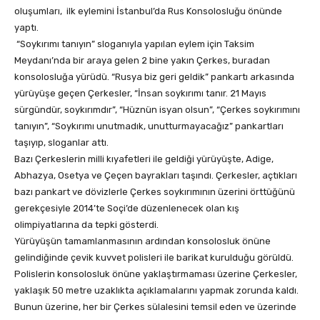
oluşumları, ilk eylemini İstanbul’da Rus Konsolosluğu önünde
yaptı.
“Soykırımı tanıyın” sloganıyla yapılan eylem için Taksim
Meydanı’nda bir araya gelen 2 bine yakın Çerkes, buradan
konsolosluğa yürüdü. “Rusya biz geri geldik” pankartı arkasında
yürüyüşe geçen Çerkesler, “İnsan soykırımı tanır. 21 Mayıs
sürgündür, soykırımdır”, “Hüznün isyan olsun”, “Çerkes soykırımını
tanıyın”, “Soykırımı unutmadık, unutturmayacağız” pankartları
taşıyıp, sloganlar attı.
Bazı Çerkeslerin milli kıyafetleri ile geldiği yürüyüşte, Adige,
Abhazya, Osetya ve Çeçen bayrakları taşındı. Çerkesler, açtıkları
bazı pankart ve dövizlerle Çerkes soykırımının üzerini örttüğünü
gerekçesiyle 2014’te Soçi’de düzenlenecek olan kış
olimpiyatlarına da tepki gösterdi.
Yürüyüşün tamamlanmasının ardından konsolosluk önüne
gelindiğinde çevik kuvvet polisleri ile barikat kurulduğu görüldü.
Polislerin konsolosluk önüne yaklaştırmaması üzerine Çerkesler,
yaklaşık 50 metre uzaklıkta açıklamalarını yapmak zorunda kaldı.
Bunun üzerine, her bir Çerkes sülalesini temsil eden ve üzerinde