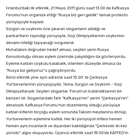
İstanbul’daki ilk etkinlik, 21 Mayıs 2011 günü saat 13.00 de Kafkasya
Forumu’nun organize ettiği “Rusya biz geri geldik” temalı protesto
yürüyüşüyle başladı.
Sürgün ve soykırımı öne çıkaran sloganların atıldığı ve
pankartların taşındığı yürüyüşte, Soçi Olimpiyatlarının soykırımın
devamı niteliği taşıyacağı vurgulandı.
Muhatabını doğrudan hedef alması, seçilen yerin Rusya
Konsolosluğu olması eylem üzerinde çalışıldığını da gösteriyordu.
Eyleme katılan coşkulu kalabalık, istenilen düzeyde olmasa da
“Rusya biz geliyoruz”u çağrıştırıyordu.
İkinci etkinlik yine aynı adreste saat 15.00’ te Çerkesya
Yurtseverlerinin yürüyüşüydü. Tema, Sürgün ve Soykırım – Soçi
Olimpiyatlarıydı. Seçilen sloganlar ‘Forum’un kullandıklarının bir
benzeri idi. Sloganlardaki fark “Kafkasya’nın” yerini “Çerkesya’nın”
almasıydı. Kafkasya Forumu’nun düzenlemiş olduğu yürüyüşe
katılan kitlenin birçoğu eylem sonunda Taksim meydanına dönüp,
Yurtseverlerin eylemine katıldı. Her iki yürüyüşün kitlesi hemen
hemen aynı insanlardı ve dışarıdan bakıldığında “Çerkesler iki kez
yürüdü” algısı oluşuyordu. Üçüncü etkinlik saat 18.00’de KAFFED’in