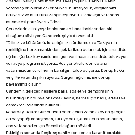
Anadolu halkıyla omuz omuza savaşmıştır. Bizler bu ülkenin
vatandaşları olarak asker oluyoruz, üretiyoruz, vergilerimizi
ödüyoruz ve kültürünü zenginleştiriyoruz, ama eşit vatandaş
muamelesi görmüyoruz’’ dedi.
Çerkezlerin dilini yaşatmalarının en temel haklarından biri
olduğunu söyleyen Candemir, şöyle devam etti:
‘‘Dilimiz ve kültürümüzle varlığımızı sürdürmek ve Türkiye’nin
renkliliğine her zamankinden çok katkıda bulunmak için ana dilde
eğitim, Çerkez köy isimlerinin geri verilmesini, ana dilde televizyon
ve radyo programı istiyoruz. Rus yöneticilerden de ana
vatanımızdan sürülmenin karşılığını talep ediyoruz. Dönüş hakkı
ve çifte vatandaşlık istiyoruz. Sürgün ağıdımız ise dönüş
bayramımız olsun.’’
Candemir, gelecek nesillere barış, adalet ve demokrasinin
bulunduğu bir dünya bırakmak adına, herkes için barış, adalet ve
demokrasi talebinde bulundu.
Kabardey-Balkar Cumhuriyeti’nden gelen Zamir Skov da gençler
adına yaptığı konuşmada, Türkiye’deki Çerkezlerin sorunlarının,
ana vatandakiler için önemli olduğunu söyledi.
Etkinliğin sonunda Beşiktaş sahilinden denize karanfil bırakıldı.