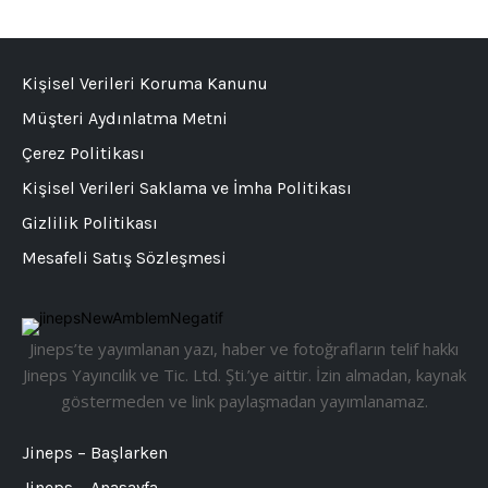
Kişisel Verileri Koruma Kanunu
Müşteri Aydınlatma Metni
Çerez Politikası
Kişisel Verileri Saklama ve İmha Politikası
Gizlilik Politikası
Mesafeli Satış Sözleşmesi
Jineps’te yayımlanan yazı, haber ve fotoğrafların telif hakkı
Jineps Yayıncılık ve Tic. Ltd. Şti.’ye aittir. İzin almadan, kaynak
göstermeden ve link paylaşmadan yayımlanamaz.
Jineps – Başlarken
Jineps – Anasayfa