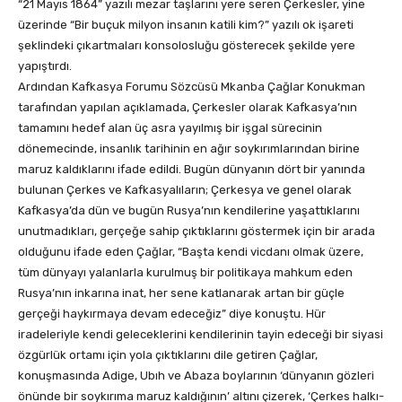
“21 Mayıs 1864” yazılı mezar taşlarını yere seren Çerkesler, yine
üzerinde “Bir buçuk milyon insanın katili kim?” yazılı ok işareti
şeklindeki çıkartmaları konsolosluğu gösterecek şekilde yere
yapıştırdı.
Ardından Kafkasya Forumu Sözcüsü Mkanba Çağlar Konukman
tarafından yapılan açıklamada, Çerkesler olarak Kafkasya’nın
tamamını hedef alan üç asra yayılmış bir işgal sürecinin
dönemecinde, insanlık tarihinin en ağır soykırımlarından birine
maruz kaldıklarını ifade edildi. Bugün dünyanın dört bir yanında
bulunan Çerkes ve Kafkasyalıların; Çerkesya ve genel olarak
Kafkasya’da dün ve bugün Rusya’nın kendilerine yaşattıklarını
unutmadıkları, gerçeğe sahip çıktıklarını göstermek için bir arada
olduğunu ifade eden Çağlar, “Başta kendi vicdanı olmak üzere,
tüm dünyayı yalanlarla kurulmuş bir politikaya mahkum eden
Rusya’nın inkarına inat, her sene katlanarak artan bir güçle
gerçeği haykırmaya devam edeceğiz” diye konuştu. Hür
iradeleriyle kendi geleceklerini kendilerinin tayin edeceği bir siyasi
özgürlük ortamı için yola çıktıklarını dile getiren Çağlar,
konuşmasında Adige, Ubıh ve Abaza boylarının ‘dünyanın gözleri
önünde bir soykırıma maruz kaldığının’ altını çizerek, ‘Çerkes halkı­