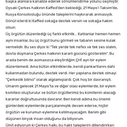
başka alanlara kanalize ederek sönümlendirme yolunu seçmiştir.
Oysaki Çerkes halkının Kaffed’den beklediği; 21 Mayıs’ı Taksim’de,
Rusya Konsolosluğu önünde taleplerini haykırarak anmasıydı.
Gönül isterdi ki Kaffed sokağa destek versin ve sokağa hakim
olsun.
Üç örgütün düzenlediği üç farklı etkinlik… Katılanlar hemen hemen
aynı insanlar, bu üç örgüt bunu görmeli ve tabanın sesine kulak
vermelidir. Bu ses diyor ki “Tek yerde tek nefes ve tek ses olalım,
dosta düşmana Çerkes halkının kararlı gücünü gösterelim”. Bu
arada benim de acımasızca eleştirdiğim ÇHİ ayrı bir eylem
düzenlemedi. Ama bütün etkinliklerde, kendi pankartlarını dahi
kullanmadan bulundu, destek verdi. Her yapılana destek olmayı
“Çerkeslik bilinci” olarak algılamışlardı. Çok hoş bir davranıştı.
Umarım gelecek 21 Mayıs’ta ve diğer olası eylemlerde, bir eylem
komitesi oluşturulur ve bütün örgütlerimiz bu komitenin alacağı
kararlar doğrultusunda davranır. Ben kendi adıma bu önemli
günlerdeki eylemlerde parçalanmışlık devam ederse, hiçbir
örgütün ve kurumun eylemine katılmayacağım. Benim gibi
düşünen birçok insan olduğunu da biliyorum.
Ümit ediyorum ki Çerkes halkı, bu haklı taleplerini dillendirirken