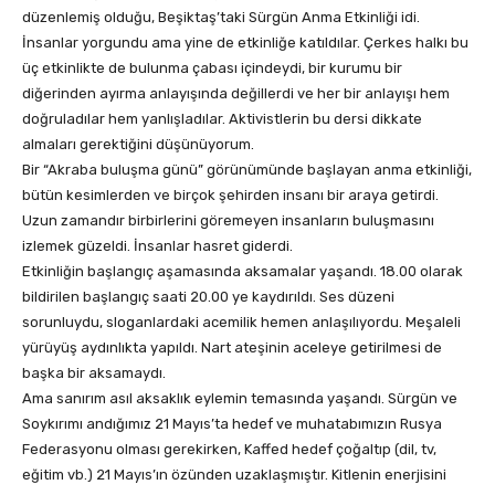
düzenlemiş olduğu, Beşiktaş’taki Sürgün Anma Etkinliği idi.
İnsanlar yorgundu ama yine de etkinliğe katıldılar. Çerkes halkı bu
üç etkinlikte de bulunma çabası içindeydi, bir kurumu bir
diğerinden ayırma anlayışında değillerdi ve her bir anlayışı hem
doğruladılar hem yanlışladılar. Aktivistlerin bu dersi dikkate
almaları gerektiğini düşünüyorum.
Bir “Akraba buluşma günü” görünümünde başlayan anma etkinliği,
bütün kesimlerden ve birçok şehirden insanı bir araya getirdi.
Uzun zamandır birbirlerini göremeyen insanların buluşmasını
izlemek güzeldi. İnsanlar hasret giderdi.
Etkinliğin başlangıç aşamasında aksamalar yaşandı. 18.00 olarak
bildirilen başlangıç saati 20.00 ye kaydırıldı. Ses düzeni
sorunluydu, sloganlardaki acemilik hemen anlaşılıyordu. Meşaleli
yürüyüş aydınlıkta yapıldı. Nart ateşinin aceleye getirilmesi de
başka bir aksamaydı.
Ama sanırım asıl aksaklık eylemin temasında yaşandı. Sürgün ve
Soykırımı andığımız 21 Mayıs’ta hedef ve muhatabımızın Rusya
Federasyonu olması gerekirken, Kaffed hedef çoğaltıp (dil, tv,
eğitim vb.) 21 Mayıs’ın özünden uzaklaşmıştır. Kitlenin enerjisini