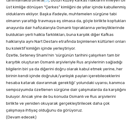
tanımlamakla birlikte
[3]
, bütün Kuzey Kafkas halklarını imleyen bir
üst kimliğe dönüşen “Çerkes” kimliğini de yıllar içinde kabullenmiş
olduklarını ekliyor. Başka ifadeyle, muhtemelen sürgüne tabi
olmanın yarattığı travmaya eş olmasa da, göçle birlikte koptukları
anayurda dair hafızalarıyla Osmanlı topraklarına yerleştiklerinde
buldukları yerli halkla farklılıkları, buna karşılık diğer Kafkas
halklarıyla aynı Nart Destanı etrafında biçimlenen kültürleri onları
bu kolektif kimliğin içinde yerleştiriyor.
Özetle, Seteney Shami’nin ‘sürgünün tarihini çalışırken tam bir
karşıtlık oluşturan Osmanlı arşivleriyle Rus arşivlerinin sağladığı
bilgilerin biri ya da diğerini doğru olarak kabul etmek yerine, her
birinin kendi içinde doğruluk/yanlışlık payları içerebileceklerini
hesaba katarak davranmak gerektiği’ yolundaki uyarısı, kanımca
sempozyumda özetlenen sürgüne dair çalışmalarda da karşılığını
buluyor. Ancak yine de bu konuda Osmanlı ve Rus arşivlerini
birlikte ve yeniden okuyarak gerçekleştirilecek daha çok
çalışmaya ihtiyaç olduğunu da görüyoruz.
(Devam edecek)