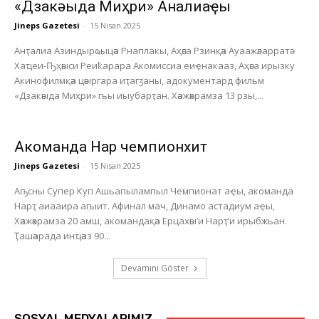
«Дзакәыда Миҳри» Анҭалиаҿы
Jineps Gazetesi
-
15 Nisan 2025
Анҭалиа Азиндырҩыцәа Рнаплакы, Аҳәса Рзинқәа Ауаажәларратә
Хаҵеи-Ҧҳәыси Реиҟарара Акомиссиа еиҿнакааз, Аҳәса ирызку
Акинофилмқәа цәыргара иҭагӡаны, адокументард фильм
«Дзакәыда Миҳри» гьы иыубарҭан. Хәажәкрамза 13 рзы,...
Акоманда Нарҭ чемпионхит
Jineps Gazetesi
-
15 Nisan 2025
Аҧсны Супер Куп Ашьапылампыл Чемпионат аҿы, акоманда
Нарҭ аиааира агыит. Афинал мач, Динамо астадиум аҿы,
Хәажәкрамза 20 амш, акомандақәа Ерцахәы’и Нарҭ’и ирыбжьан.
Ҭашәарада инҵәаз 90...
Devamını Göster
SOSYAL MEDYALARIMIZ