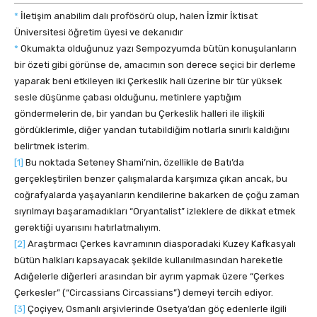
*
İletişim anabilim dalı profösörü olup, halen İzmir İktisat
Üniversitesi öğretim üyesi ve dekanıdır
*
Okumakta olduğunuz yazı Sempozyumda bütün konuşulanların
bir özeti gibi görünse de, amacımın son derece seçici bir derleme
yaparak beni etkileyen iki Çerkeslik hali üzerine bir tür yüksek
sesle düşünme çabası olduğunu, metinlere yaptığım
göndermelerin de, bir yandan bu Çerkeslik halleri ile ilişkili
gördüklerimle, diğer yandan tutabildiğim notlarla sınırlı kaldığını
belirtmek isterim.
[1]
Bu noktada Seteney Shami’nin, özellikle de Batı’da
gerçekleştirilen benzer çalışmalarda karşımıza çıkan ancak, bu
coğrafyalarda yaşayanların kendilerine bakarken de çoğu zaman
sıyrılmayı başaramadıkları “Oryantalist” izleklere de dikkat etmek
gerektiği uyarısını hatırlatmalıyım.
[2]
Araştırmacı Çerkes kavramının diasporadaki Kuzey Kafkasyalı
bütün halkları kapsayacak şekilde kullanılmasından hareketle
Adığelerle diğerleri arasından bir ayrım yapmak üzere “Çerkes
Çerkesler” (“Circassians Circassians”) demeyi tercih ediyor.
[3]
Çoçiyev, Osmanlı arşivlerinde Osetya’dan göç edenlerle ilgili