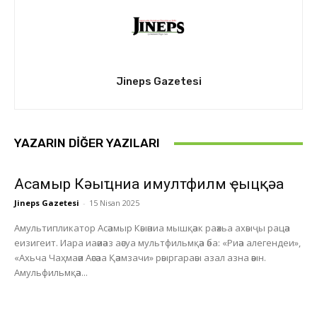
Jineps Gazetesi
YAZARIN DIĞER YAZILARI
Асҭамыр Кәыҵниа имултфилм ҿыцқәа
Jineps Gazetesi
-
15 Nisan 2025
Амультипликатор Асәамыр Кәыәниа мышқәак раәхьа ахәыҷы рацәа
еизигеит. Иара иаәиәаз аәсуа мультфильмқәа әба: «Риәа алегендеи»,
«Ахьча Чаҳмаәи Аәсәаа Қәамзачи» рәыргараәы азал азна әәын.
Амульфильмқәа...