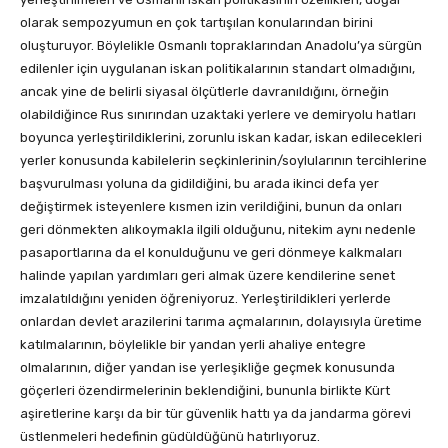
olarak sempozyumun en çok tartışılan konularından birini
oluşturuyor. Böylelikle Osmanlı topraklarından Anadolu’ya sürgün
edilenler için uygulanan iskan politikalarının standart olmadığını,
ancak yine de belirli siyasal ölçütlerle davranıldığını, örneğin
olabildiğince Rus sınırından uzaktaki yerlere ve demiryolu hatları
boyunca yerleştirildiklerini, zorunlu iskan kadar, iskan edilecekleri
yerler konusunda kabilelerin seçkinlerinin/soylularının tercihlerine
başvurulması yoluna da gidildiğini, bu arada ikinci defa yer
değiştirmek isteyenlere kısmen izin verildiğini, bunun da onları
geri dönmekten alıkoymakla ilgili olduğunu, nitekim aynı nedenle
pasaportlarına da el konulduğunu ve geri dönmeye kalkmaları
halinde yapılan yardımları geri almak üzere kendilerine senet
imzalatıldığını yeniden öğreniyoruz. Yerleştirildikleri yerlerde
onlardan devlet arazilerini tarıma açmalarının, dolayısıyla üretime
katılmalarının, böylelikle bir yandan yerli ahaliye entegre
olmalarının, diğer yandan ise yerleşikliğe geçmek konusunda
göçerleri özendirmelerinin beklendiğini, bununla birlikte Kürt
aşiretlerine karşı da bir tür güvenlik hattı ya da jandarma görevi
üstlenmeleri hedefinin güdüldüğünü hatırlıyoruz.