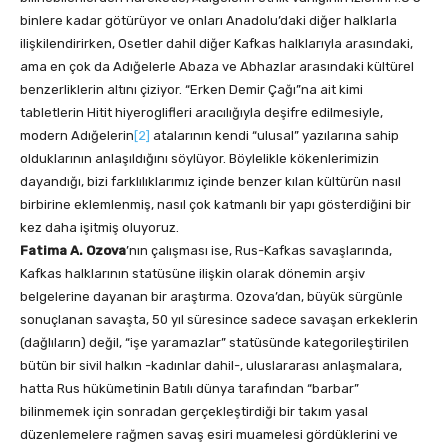
binlere kadar götürüyor ve onları Anadolu’daki diğer halklarla
ilişkilendirirken, Osetler dahil diğer Kafkas halklarıyla arasındaki,
ama en çok da Adığelerle Abaza ve Abhazlar arasındaki kültürel
benzerliklerin altını çiziyor. “Erken Demir Çağı”na ait kimi
tabletlerin Hitit hiyeroglifleri aracılığıyla deşifre edilmesiyle,
modern Adığelerin
[2]
atalarının kendi “ulusal” yazılarına sahip
olduklarının anlaşıldığını söylüyor. Böylelikle kökenlerimizin
dayandığı, bizi farklılıklarımız içinde benzer kılan kültürün nasıl
birbirine eklemlenmiş, nasıl çok katmanlı bir yapı gösterdiğini bir
kez daha işitmiş oluyoruz.
Fatima A. Ozova
’nın çalışması ise, Rus-Kafkas savaşlarında,
Kafkas halklarının statüsüne ilişkin olarak dönemin arşiv
belgelerine dayanan bir araştırma. Ozova’dan, büyük sürgünle
sonuçlanan savaşta, 50 yıl süresince sadece savaşan erkeklerin
(dağlıların) değil, “işe yaramazlar” statüsünde kategorileştirilen
bütün bir sivil halkın -kadınlar dahil-, uluslararası anlaşmalara,
hatta Rus hükümetinin Batılı dünya tarafından “barbar”
bilinmemek için sonradan gerçekleştirdiği bir takım yasal
düzenlemelere rağmen savaş esiri muamelesi gördüklerini ve