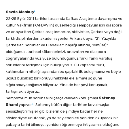
Sevda Alankuş
*
22-25 Eylül 2011 tarihleri arasında Kafkas Araştırma dayanışma ve
Kültür Vakfı’nın (KAFDAV’ın) düzenlediği sempozyum için diaspora
ve anayurttan Çerkes araştırmacılar, aktivistler, Çerkes veya değil
farklı disiplinlerden akademisyenler Ankara’dayız. “21. Yüzyılda
Çerkesler: Sorunlar ve Olanaklar” başlığı altında, “kim(ler)”
olduğumuz, tarihsel kökenlerimizi, anavatan ve diaspora
coğrafyalarında yüz yüze bulunduğumuz farklı farklı varoluş
sorunlarını tartışmak için buluşuyoruz. Bu kapsamı, türü,
katılımcıların niteliği açısından bu çaptaki ilk buluşmamız ve böyle
uçsuz bucaksız bir konuyu hakkıyla ele almayı üç güne
sığdıramayacağımızı biliyoruz. Yine de her şeyi konuşmak,
tartışmak istiyoruz.
Sempozyumun sorunsalını çerçeveleyen konuşmayı
Seteney
Shami
yapıyor
*
. Seteney bütün diğer tarihten kovulmuşlar,
sessizleştirilmişler gibi bizlerin de şimdiye kadar her ne
söylendiyse unutacak, ya da söylenenleri yeniden okuyacak bir
çabayla tarihi bilmeye, yeniden öğrenmeye ihtiyacımız olduğunu