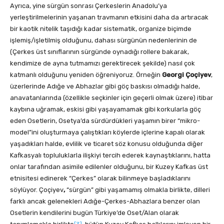
Ayrıca, yine sürgün sonrası Çerkeslerin Anadolu’ya
yerleştirilmelerinin yaşanan travmanın etkisini daha da artıracak
bir kaotik nitelik taşıdığı kadar sistematik, organize biçimde
işlemiş/işletilmiş olduğunu, dahası sürgünün nedenlerinin de
(Çerkes üst sınıflarının sürgünde oynadığı rollere bakarak,
kendimize de ayna tutmamızı gerektirecek şekilde) nasıl çok
katmanlı olduğunu yeniden öğreniyoruz. Örneğin
Georgi Çoçiyev
,
üzerlerinde Adığe ve Abhazlar gibi göç baskısı olmadığı halde,
anavatanlarında (özellikle seçkinler için geçerli olmak üzere) itibar
kaybına uğramak, eskisi gibi yaşayamamak gibi korkularla göç
eden Osetlerin, Osetya’da sürdürdükleri yaşamın birer “mikro-
model”ini oluşturmaya çalıştıkları köylerde içlerine kapalı olarak
yaşadıkları halde, evlilik ve ticaret söz konusu olduğunda diğer
Kafkasyalı topluluklarla ilişkiyi tercih ederek kaynaştıklarını, hatta
onlar tarafından asimile edilenler olduğunu, bir Kuzey Kafkas üst
etnisitesi edinerek “Çerkes” olarak bilinmeye başladıklarını
söylüyor. Çoçiyev
,
“sürgün” gibi yaşamamış olmakla birlikte, dilleri
farklı ancak gelenekleri Adığe-Çerkes-Abhazlara benzer olan
Osetlerin kendilerini bugün Türkiye’de Oset/Alan olarak