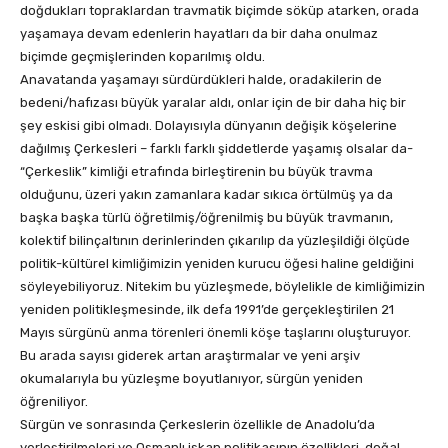
doğdukları topraklardan travmatik biçimde söküp atarken, orada
yaşamaya devam edenlerin hayatları da bir daha onulmaz
biçimde geçmişlerinden koparılmış oldu.
Anavatanda yaşamayı sürdürdükleri halde, oradakilerin de
bedeni/hafızası büyük yaralar aldı, onlar için de bir daha hiç bir
şey eskisi gibi olmadı. Dolayısıyla dünyanın değişik köşelerine
dağılmış Çerkesleri – farklı farklı şiddetlerde yaşamış olsalar da-
“Çerkeslik” kimliği etrafında birleştirenin bu büyük travma
olduğunu, üzeri yakın zamanlara kadar sıkıca örtülmüş ya da
başka başka türlü öğretilmiş/öğrenilmiş bu büyük travmanın,
kolektif bilinçaltının derinlerinden çıkarılıp da yüzleşildiği ölçüde
politik-kültürel kimliğimizin yeniden kurucu öğesi haline geldiğini
söyleyebiliyoruz. Nitekim bu yüzleşmede, böylelikle de kimliğimizin
yeniden politikleşmesinde, ilk defa 1991’de gerçekleştirilen 21
Mayıs sürgünü anma törenleri önemli köşe taşlarını oluşturuyor.
Bu arada sayısı giderek artan araştırmalar ve yeni arşiv
okumalarıyla bu yüzleşme boyutlanıyor, sürgün yeniden
öğreniliyor.
Sürgün ve sonrasında Çerkeslerin özellikle de Anadolu’da
yerleştirilmeleri ve Osmanlı iskan politikasının özellikleri, doğal