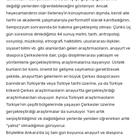
değdiği yerlerden öğrenilebileceğini gösteriyor. Ancak
heyecanlandırıcı olan Seteney’in konuşmasının dışında, kendi aile
tarihi ve akademik çalışmalarıyla performatif olarak kanıtladığının,
Sempozyum sonrasında bir bakıma gerçekleşmiş olması. Çünkü üç
gün süresince dinlediğimiz 44 sunuş metni, tarih, antropoloji,
sosyoloji, müzikoloji, etnografi, halkbilimi, uluslararası ilişkiler,
siyaset bilimi vb. gibi alanlardan gelen araştırmacıların, anayurt ve
diaspora Çerkeslerine dair, çoğu disiplinlerarası yaklaşım ve
yöntemlerle gerçekleştirilmiş araştırmalarına dayanıyor. Üstelik
bunların bir kısmı, önemli bir gelişme saymamızı gerektirecek
şekilde, anayurttan gelenlerin en büyük Çerkes diasporasını
barındıran Türkiye’de veya Türkiye tarihi üzerine, ya da Türkiye
kökenli Çerkes araştırmacıların anayurtta gerçekleştirdiği
araştırmalardan oluşuyor. Ayrıca Türkiyeli araştırmacıların
Türkiye’nin çeşitli bölgelerinde yaşayan Çerkesler üzerine
gerçekleştirdiği araştırmalar da sunuluyor. Yani artık
serpiştirildiğimiz ve dağıldığımız yerlerde yeniden öğrenirken artık
“yalnız” olmadığımızı görüyoruz.
Böylelikle Ankara’da üç tam gün boyunca anayurt ve diaspora