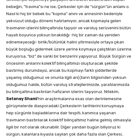
bebeğin, “travma”sı ne ise, Çerkesler için de “sürgün”ün anlamı o.
Nasıl ki hiç bir bebek bu “kopma” anını ve annesinin bedeniyle
yekvücut olduğu dönemi hatırlamıyor, ancak kopmayla gelen
travmanın izlerini bilinçaltında taşıyor ve varoluş serüvenini bütün
hayatı boyunca yoksun bırakıldığı -hiç bir zaman da yeniden
edinemeyeceği- birlik/bütünlük halini yitirmesiyle ortaya çıkan
büyük boşluğu gidermek üzere yerine koymaya çalıştıkları üzerine
kuruyorsa, “biz” de sanki bir benzerini yapıyoruz. Büyük Sürgün ve
öncesinin anılarını kolektif bilinçaltımızı oluşturacak şekilde
bastırmış durumdayız, ancak bu kopmayı farklı şiddetlerde
yaşamış olduğumuz ve onunla ilgili an(ı)ların bilgisinden yoksun
olduğumuz halde, bütün varoluş stratejilerimizde, yaratılarımızda
bu bilinçaltına bastırılan hafızanın izlerini taşıyoruz. Nitekim,
Seteney Shami’
nin araştırmalarına esas olan derinlemesine
görüşmelerde diasporadaki Çerkeslerin tarihlerini konuşmaya
hep sürgünle başladıklarına dair tespiti, kanımca yaşanan
travmanın bastırılarak kolektif bilinçaltımız haline gelmiş olmasıyla
ilgili bir not olarak okunabilir. Diğer yandan bugün biliyoruz ki
sürgün, kalanlara kıyasla sayıları çok daha fazla olan Çerkesi,