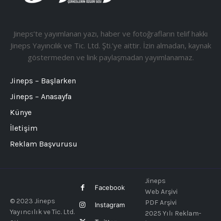
Jineps’te yayımlanan yazı, haber ve fotoğrafların telif hakkı
Jineps Yayıncılık ve Tic. Ltd. Şti.’ye aittir. İzin almadan, kaynak
göstermeden ve link paylaşmadan yayımlanamaz.
Jineps – Başlarken
Jineps – Anasayfa
Künye
İletişim
Reklam Başvurusu
Jineps
Facebook
Web Arşivi
© 2023 Jineps
PDF Arşivi
Instagram
Yayıncılık ve Tic. Ltd.
2025 Yılı Reklam-