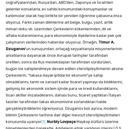
coğrafyalarından, Rusya’dan, ABD’den, Japonya ve İsrail’den
gelenler konuklarla, ev sahibi konumundaki konuşmacılar ve
katılımcılar olarak hep birlikte bir yeniden öğrenme çabasına imza
atıyoruz. Farklı zaman dilimlerine ait belge, bulgu, yazıt, antik
mimari doku vb. üzerinden Çerkeslerin kökenlerinden, dil ve
alfabe kullanımlarına, para ekonomisiyle ilişkilerine kadar pek çok
çalışmanın verilerinden haberdar oluyoruz. Örneğin,
Timur A.
Dzuganov
’un sunuşundan, ortaçağ seyyahlarıyla misyonerlerinin
anlatılarına dayanarak önce Avrupalı tarihçiler tarafından
üretilen, sonra da Rus meslekdaşları tarafından sürdürülen,
bugün ise sahiplenilmeye devam edilen sterotipleştirmenin aksine
Çerkeslerin, “takasa dayalı iptidai bir ekonomi”ye sahip
olmadıklarını, tarım ve zanaat kadar ticaret yapmayı da bildiklerini,
gelişmiş bir ekonomik sistem içinde para ve kredi kullandıklarını,
ticari akitler imzaladıklarını, dahası bunu, ticaret yaptıkları İtalyan
tacirler tarafından takas ekonomisine zorlandıkları halde
gerçekleştirdiklerini öğreniyoruz. Dzuganov bizi ayrıca, modern
bilimin Çerkeslerin tarihine dair diğer mevcut sterotipleştirmeleri
konusunda uyarıyor
[1]
.
Nurbiy Lovpaçe
Maykop kültürü üzerine
bilinebilenlerden hareketle, Adığelerin etnik varlığının izlerini İ.Ö 5