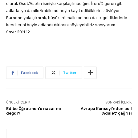
olarak Oset/Asetin ismiyle karşılaşılmadığını, İron/Digoron gibi
adlarla, ya da aile/kabile adlarıyla kayıt edildiklerini söylüyor.
Buradan yola çıkarak, büyük ihtimalle onların da ilk geldiklerinde
kendilerini böyle adlandırdıklarını söyleyebiliriz sanıyorum.
Sayı : 2011 12
Facebook
Twitter
ÖNCEKI İÇERIK
SONRAKI İÇERIK
Edibe Öğretmen’e nazar mı
Avrupa Konseyi’nden acil
değdi?
‘Adalet’ çağrısı