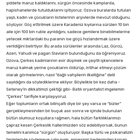
şiddete maruz kaldıklarını, sürgün öncesinde kamplarda,
hapishanelerde tutulduklarını işitiyoruz. Ozova buralarda tutulan
yaşlı, kadın ve çocukların listelerinin arşivlerde mevcut olduğunu
söylüyor. Göç ettirilmek üzere Karadeniz kıyılarına sürülen 10 bin
aile için 100 bin ruble ayrıldığını, sadece gemilere binebilmelerine
yetecek miktardaki bu paranın ise göçü hızlandırmak üzere
verildiğini belirtiyor. Bu arada sürülenler arasında Laz, Gürcü,
Azeri, Yahudi ve pagan Slavların bulunduğunu da öğreniyoruz.
Ozova, Çerkes kadınlarının esir düşmek ve çeşitli işkencelere
maruz kalmak yerine çocuklarını öldürüp, intihar etmeyi çözüm
olarak görmelerinin, nasıl “dağlı vahşilerin ilkelliğine” delil
sayıldığını da söylediklerine ekliyor. Böylelikle bir kez daha -
Seteney’in dikkatimizi çektiği gibi- Batılı oryantalist imgelemin
“Çerkes” tarifiyle karşılaşıyoruz.
Eğer toplumların ortak bilinçaltı diye bir şey varsa ve “bizler”
gerçekleşmesinden bir buçuk asır sonra ve içinde bulunulan
bütün olumsuz koşullara rağmen, hala bütün farklılıklarımızı
çapraz kesen Çerkeslik hallerimizden söz edebiliyorsak, bunun
temelini kanımca “sürgün” oluşturuyor. Başka türlü ve psikanalizin
terimleriyle söylemeye çalışayım; annesinin bedeninden kopan