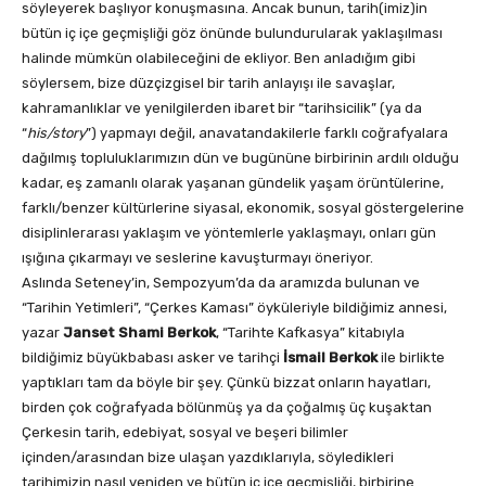
söyleyerek başlıyor konuşmasına. Ancak bunun, tarih(imiz)in
bütün iç içe geçmişliği göz önünde bulundurularak yaklaşılması
halinde mümkün olabileceğini de ekliyor. Ben anladığım gibi
söylersem, bize düzçizgisel bir tarih anlayışı ile savaşlar,
kahramanlıklar ve yenilgilerden ibaret bir “tarihsicilik” (ya da
“
his/story
”) yapmayı değil, anavatandakilerle farklı coğrafyalara
dağılmış topluluklarımızın dün ve bugününe birbirinin ardılı olduğu
kadar, eş zamanlı olarak yaşanan gündelik yaşam örüntülerine,
farklı/benzer kültürlerine siyasal, ekonomik, sosyal göstergelerine
disiplinlerarası yaklaşım ve yöntemlerle yaklaşmayı, onları gün
ışığına çıkarmayı ve seslerine kavuşturmayı öneriyor.
Aslında Seteney’in, Sempozyum’da da aramızda bulunan ve
“Tarihin Yetimleri”, “Çerkes Kaması” öyküleriyle bildiğimiz annesi,
yazar
Janset Shami Berkok
, “Tarihte Kafkasya” kitabıyla
bildiğimiz büyükbabası asker ve tarihçi
İsmail Berkok
ile birlikte
yaptıkları tam da böyle bir şey. Çünkü bizzat onların hayatları,
birden çok coğrafyada bölünmüş ya da çoğalmış üç kuşaktan
Çerkesin tarih, edebiyat, sosyal ve beşeri bilimler
içinden/arasından bize ulaşan yazdıklarıyla, söyledikleri
tarihimizin nasıl yeniden ve bütün iç içe geçmişliği, birbirine