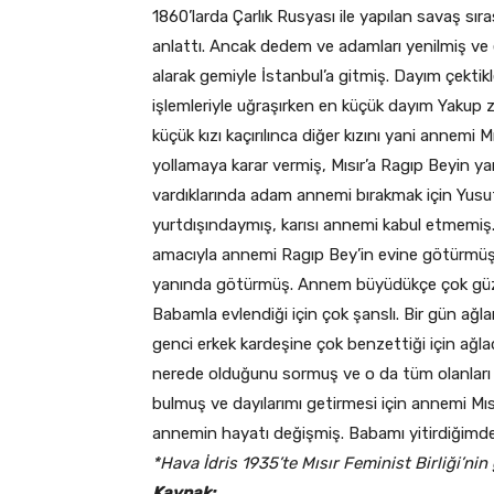
1860’larda Çarlık Rusyası ile yapılan savaş s
anlattı. Ancak dedem ve adamları yenilmiş ve e
alarak gemiyle İstanbul’a gitmiş. Dayım çektikl
işlemleriyle uğraşırken en küçük dayım Yakup
küçük kızı kaçırılınca diğer kızını yani annemi 
yollamaya karar vermiş, Mısır’a Ragıp Beyin ya
vardıklarında adam annemi bırakmak için Yusuf
yurtdışındaymış, karısı annemi kabul etmemi
amacıyla annemi Ragıp Bey’in evine götürmüş.
yanında götürmüş. Annem büyüdükçe çok güzelle
Babamla evlendiği için çok şanslı. Bir gün a
genci erkek kardeşine çok benzettiği için ağl
nerede olduğunu sormuş ve o da tüm olanları a
bulmuş ve dayılarımı getirmesi için annemi Mısı
annemin hayatı değişmiş. Babamı yitirdiğimd
*Hava İdris 1935’te Mısır Feminist Birliği’nin
Kaynak: