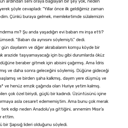
 ardından seni oraya bağlayan bir şey yok, neden
rek şöyle cevapladı: “Yıllar önce ilk geldiğimiz zaman
edim. Çünkü buraya gelmek, memleketimde sülalemizin
dırma mı? Şu anda yaşadığın evi baban mı inşa etti?
ümsedi. “Baban da aynısını söylemişti.” dedi.
r gün dayılarım ve diğer akrabalarım komşu köyde bir
uk arazide taşıyamayacağı için bu gibi durumlarda öküz
düğüne beraber gitmek için abisini çağırmış. Ama İdris
mamış ve daha sonra geleceğini söylemiş. Düğüne gideceği
aşlamış ve birden şaha kalkmış, dayım yere düşmüş ve
 ve henüz emzik çağında olan Huriye yetim kalmış.
len çok özel biriydi, güçlü bir kadındı. Üzüntüsünü içine
ini sormaya asla cesaret edememiştim. Ama bunu çok merak
 terk edip neden Anadolu’ya gittiğini, annemim Mısır’a
ar ettim.
bir Şapsığ lideri olduğunu söyledi.