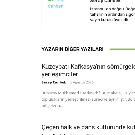
Serap Canbek
İstanbul’da doğdu. Boğaz
tahsilinin ardından sigo
yayın kurulu üyesidir.
YAZARIN DIĞER YAZILARI
Kuzeybatı Kafkasya’nın sömürgele
yerleşimciler
Serap Canbek
-
5 Ağustos 2026
Buhurov Mukhamed Fuadovich* Bu makale, 19. yüzyılın ikinci yarısında Kuzeybatı Kafkasya’ya yabancı
toplulukların yerleştirilmesi sürecine ayrılmıştır. B
bölgelerin...
Çeçen halk ve dans kültüründe ku