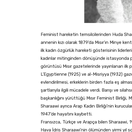
Feminist hareketin temsilcilerinden Huda Sharaa
annenin kızı olarak 1879’da Mısır’ın Minye ken
ilk kadın özgürlük hareketi gösterisinin liderle
kadınlar mitinginden dönüşünde istasyonda p
görüntüsü Mısır gazetelerinde yayınlanan ilk pe
L’Egyptienne (1925) ve al-Misriyya (1932) gaze
evlendirilmesi, erkeklerin birden fazla eş alması
şartlarıyla ilgili mücadele verdi. Barışı ve si
başkanlığını yürüttüğü Mısır Feminist Birliği, M
Sharaawi ayrıca Arap Kadın Birliği’nin kurucul
1947’de hayatını kaybetti.
Fransızca, Türkçe ve Arapça bilen Sharaawi, 1940
Hava İdris Sharaawi’nin ölümünden yirmi yıl son