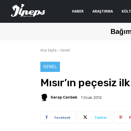
HABER
ARAŞTIRMA
KÜLT
Bağım
Ana Sayfa
Genel
GENEL
Mısır’ın peçesiz ilk
Serap Canbek
1 Ocak 2012
Facebook
Twitter
P