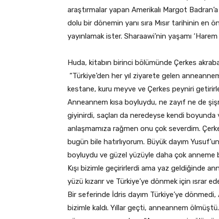
araştırmalar yapan Amerikalı Margot Badran’a a
dolu bir dönemin yanı sıra Mısır tarihinin en ön
yayınlamak ister. Sharaawi’nin yaşamı ‘Harem Yılla
Huda, kitabın birinci bölümünde Çerkes akrabal
“Türkiye’den her yıl ziyarete gelen anneannemi
kestane, kuru meyve ve Çerkes peyniri getirirle
Anneannem kısa boyluydu, ne zayıf ne de şişm
giyinirdi, saçları da neredeyse kendi boyunda
anlaşmamıza rağmen onu çok severdim. Çerkesc
bugün bile hatırlıyorum. Büyük dayım Yusuf’u
boyluydu ve güzel yüzüyle daha çok anneme 
Kışı bizimle geçirirlerdi ama yaz geldiğinde a
yüzü kızarır ve Türkiye’ye dönmek için ısrar eder
Bir seferinde İdris dayım Türkiye’ye dönmedi, 
bizimle kaldı. Yıllar geçti, anneannem ölmüştü.