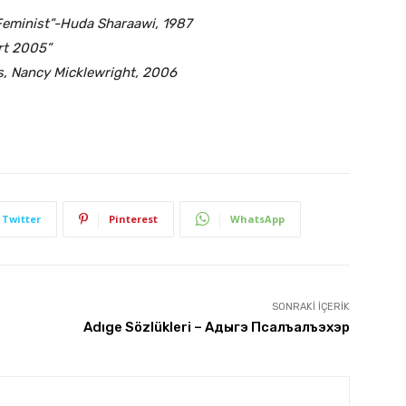
Feminist”-Huda Sharaawi, 1987
t 2005”
s, Nancy Micklewright, 2006
Twitter
Pinterest
WhatsApp
SONRAKI İÇERIK
Adıge Sözlükleri – Адыгэ Псалъалъэхэр