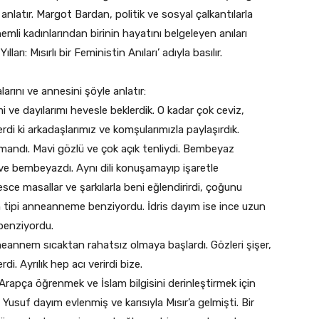
nlatır. Margot Bardan, politik ve sosyal çalkantılarla
emli kadınlarından birinin hayatını belgeleyen anıları
rı: Mısırlı bir Feministin Anıları’ adıyla basılır.
arını ve annesini şöyle anlatır:
 ve dayılarımı hevesle beklerdik. O kadar çok ceviz,
rdi ki arkadaşlarımız ve komşularımızla paylaşırdık.
andı. Mavi gözlü ve çok açık tenliydi. Bembeyaz
 ve bembeyazdı. Aynı dili konuşamayıp işaretle
e masallar ve şarkılarla beni eğlendirirdi, çoğunu
n tipi anneanneme benziyordu. İdris dayım ise ince uzun
benziyordu.
nneannem sıcaktan rahatsız olmaya başlardı. Gözleri şişer,
di. Ayrılık hep acı verirdi bize.
Arapça öğrenmek ve İslam bilgisini derinleştirmek için
 Yusuf dayım evlenmiş ve karısıyla Mısır’a gelmişti. Bir