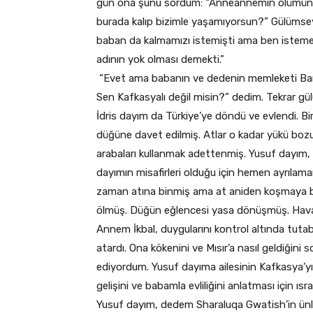
gün ona şunu sordum: “Anneannemin ölümünün
burada kalıp bizimle yaşamıyorsun?” Gülümseye
baban da kalmamızı istemişti ama ben istem
adının yok olması demekti.”
“Evet ama babanın ve dedenin memleketi Ban
Sen Kafkasyalı değil misin?” dedim. Tekrar gül
İdris dayım da Türkiye’ye döndü ve evlendi. Bi
düğüne davet edilmiş. Atlar o kadar yükü boz
arabaları kullanmak adettenmiş. Yusuf dayım, 
dayımın misafirleri olduğu için hemen ayrıla
zaman atına binmiş ama at aniden koşmaya b
ölmüş. Düğün eğlencesi yasa dönüşmüş. Hava*
Annem İkbal, duygularını kontrol altında tutabi
atardı. Ona kökenini ve Mısır’a nasıl geldiğ
ediyordum. Yusuf dayıma ailesinin Kafkasya’yı
gelişini ve babamla evliliğini anlatması için ısr
Yusuf dayım, dedem Sharaluqa Gwatish’in ünlü 