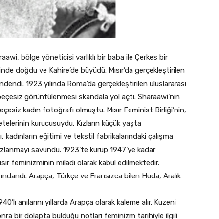
wi, bölge yöneticisi varlıklı bir baba ile Çerkes bir
tinde doğdu ve Kahire’de büyüdü. Mısır’da gerçekleştirilen
rindendi. 1923 yılında Roma’da gerçekleştirilen uluslararası
eçesiz görüntülenmesi skandala yol açtı. Sharaawi’nin
çesiz kadın fotoğrafı olmuştu. Mısır Feminist Birliği’nin,
telerinin kurucusuydu. Kızların küçük yaşta
, kadınların eğitimi ve tekstil fabrikalarındaki çalışma
lahsızlanmayı savundu. 1923’te kurup 1947’ye kadar
ısır feminizminin miladı olarak kabul edilmektedir.
arındandı. Arapça, Türkçe ve Fransızca bilen Huda, Aralık
’lı anılarını yıllarda Arapça olarak kaleme alır. Kuzeni
ra bir dolapta bulduğu notları feminizm tarihiyle ilgili