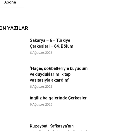
Abone
ON YAZILAR
Sakarya – 6 – Türkiye
Çerkesleri – 64. Bölüm
6 Ağustos 2026
‘Haçeş sohbetleriyle büyüdüm
ve duyduklarımı kitap
vasıtasıyla aktardım’
6 Ağustos 2026
İngiliz belgelerinde Çerkesler
6 Ağustos 2026
Kuzeybatı Kafkasya’nın