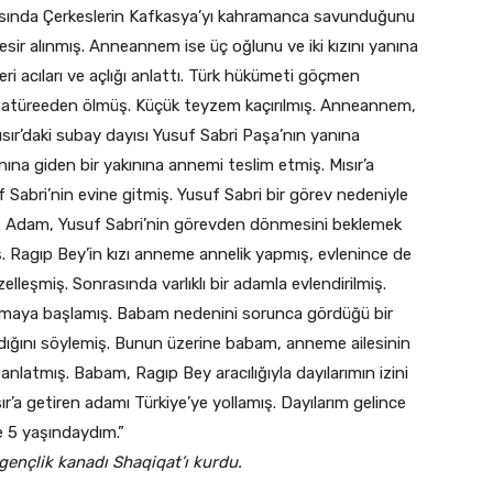
ırasında Çerkeslerin Kafkasya’yı kahramanca savunduğunu
sir alınmış. Anneannem ise üç oğlunu ve iki kızını yanına
eri acıları ve açlığı anlattı. Türk hükümeti göçmen
 zatüreeden ölmüş. Küçük teyzem kaçırılmış. Anneannem,
Mısır’daki subay dayısı Yusuf Sabri Paşa’nın yanına
nına giden bir yakınına annemi teslim etmiş. Mısır’a
 Sabri’nin evine gitmiş. Yusuf Sabri bir görev nedeniyle
ş. Adam, Yusuf Sabri’nin görevden dönmesini beklemek
 Ragıp Bey’in kızı anneme annelik yapmış, evlenince de
şmiş. Sonrasında varlıklı bir adamla evlendirilmiş.
ğlamaya başlamış. Babam nedenini sorunca gördüğü bir
adığını söylemiş. Bunun üzerine babam, anneme ailesinin
nlatmış. Babam, Ragıp Bey aracılığıyla dayılarımın izini
r’a getiren adamı Türkiye’ye yollamış. Dayılarım gelince
e 5 yaşındaydım.”
 gençlik kanadı Shaqiqat’ı kurdu.