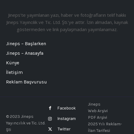
Jineps’te yayımlanan yazı, haber ve fotoğrafların telif hakkı
Jineps Yayıncılık ve Tic. Ltd. Şti.’ye aittir. İzin almadan, kaynak
göstermeden ve link paylaşmadan yayımlanamaz.
Jineps – Başlarken
Jineps – Anasayfa
Künye
İletişim
Reklam Başvurusu
Jineps
Facebook
Web Arşivi
© 2023 Jineps
PDF Arşivi
Instagram
Yayıncılık ve Tic. Ltd.
2025 Yılı Reklam-
Twitter
Şti
İlan Tarifesi