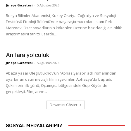
Jineps Gazetesi
-
5 Ağustos 2026
Rusya Bilimler Akademisi, Kuzey Osetya Coğrafya ve Sosyoloji
Enstitüsü Etnoloji Bölümü’nde başaraştırmacı olan İslam-Bek
Marzoev, Oset soyadlarının kökenleri üzerine hazırladığı altı ciltlik
araştırmasını tanıttı. Eserde...
Anılara yolculuk
Jineps Gazetesi
-
5 Ağustos 2026
Abaza yazar Oleg Etlukhov’un “Abhaz Şarabı” adlı romanından
uyarlanan uzun metrajlı filmin çekimleri Abhazya’da başladı.
Çekimlerin ilk günü, Oçamçıra bölgesindeki Gup Köyü’nde
gerçekleşti. Film, anne...
Devamını Göster
SOSYAL MEDYALARIMIZ