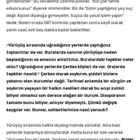
göndersinler.” Bu cevabımız üzerine polisler, “bizi çok tahrik
ediyorsunuz” diyerek sinirlendiler. Biz de “bizim yaptığımız şey suç
değil. Kişisel diyaloğa girmeyelim. Suçsa da yasal işlem yapın”
dedik. Bizleri orada GBT kontrolü yaptıktan sonra keyfi olarak
yarım saat, kırk beş dakika kadar beklettiler.
-Yürüyüş sırasında uğradığınız yerlerde yaptığınız
toplantılar da var. Buralarda sanırım yürüyüşe neden
başladığınızı ve amacını anlattınız. Buralardaki tepkiler neler
oldu? Uğradığınız yerlerde Çerkes köyleri de var. Oralarda
tepkiler nasıld
ı?
Çerkes olarak soykırım, şiddet bizlere
yabancı olan durumlar değil. Tarihsel anlamda bir sürgün ve
soykırım yaşayan bir halkın nesilleri olarak bu acıyı zulmü
biliyor olmamız son derece olağan bir durum. Diasporanın
tamamı bunu biliyor, anlıyor diyemeyiz. Çünkü değişik
kaygılar var. Bunlar, sohbetlerinize nasıl yansıdı?
Yürüyüş sırasında halkla diyalog halinde yürüdük. Ama bazı
yerlerde toplantıya dönüştürdük. Hatta buna bir isim vererek
“Yürüyen Forum” dedik. Tepkiler genel anlamıyla olumluydu.
Bizler