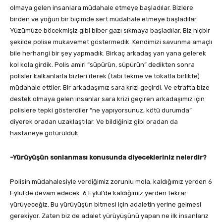
olmaya gelen insanlara müdahale etmeye başladılar. Bizlere
birden ve yoğun bir biçimde sert müdahale etmeye başladılar.
Yüzümüze böcekmişiz gibi biber gazı sıkmaya başladılar. Biz hiçbir
şekilde polise mukavemet göstermedik. Kendimizi savunma amaçlı
bile herhangi bir şey yapmadık. Birkaç arkadaş yan yana gelerek
kol kola girdik. Polis amiri “süpürün, süpürün” dedikten sonra
polisler kalkanlarla bizleri iterek (tabi tekme ve tokatla birlikte)
müdahale ettiler. Bir arkadaşımız sara krizi geçirdi. Ve etrafta bize
destek olmaya gelen insanlar sara krizi geçiren arkadaşımız için
polislere tepki gösterdiler “ne yapıyorsunuz, kötü durumda”
diyerek oradan uzaklaştılar. Ve bildiğiniz gibi oradan da
hastaneye götürüldük.
-Yürüyüşün sonlanması konusunda diyecekleriniz nelerdir?
Polisin müdahalesiyle verdiğimiz zorunlu mola, kaldığımız yerden 6
Eylül’de devam edecek. 6 Eylül’de kaldığımız yerden tekrar
yürüyeceğiz. Bu yürüyüşün bitmesi için adaletin yerine gelmesi
gerekiyor. Zaten biz de adalet yürüyüşünü yapan ne ilk insanlarız