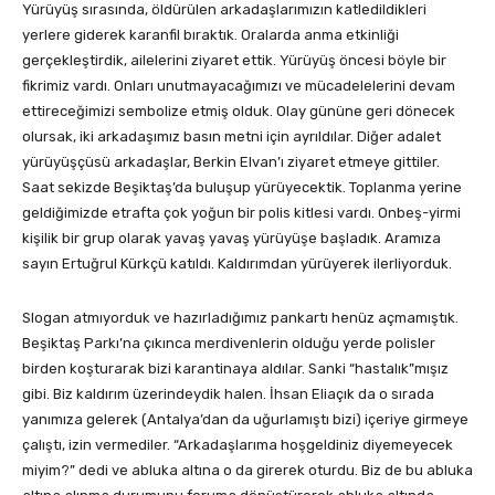
Yürüyüş sırasında, öldürülen arkadaşlarımızın katledildikleri
yerlere giderek karanfil bıraktık. Oralarda anma etkinliği
gerçekleştirdik, ailelerini ziyaret ettik. Yürüyüş öncesi böyle bir
fikrimiz vardı. Onları unutmayacağımızı ve mücadelelerini devam
ettireceğimizi sembolize etmiş olduk. Olay gününe geri dönecek
olursak, iki arkadaşımız basın metni için ayrıldılar. Diğer adalet
yürüyüşçüsü arkadaşlar, Berkin Elvan’ı ziyaret etmeye gittiler.
Saat sekizde Beşiktaş’da buluşup yürüyecektik. Toplanma yerine
geldiğimizde etrafta çok yoğun bir polis kitlesi vardı. Onbeş-yirmi
kişilik bir grup olarak yavaş yavaş yürüyüşe başladık. Aramıza
sayın Ertuğrul Kürkçü katıldı. Kaldırımdan yürüyerek ilerliyorduk.
Slogan atmıyorduk ve hazırladığımız pankartı henüz açmamıştık.
Beşiktaş Parkı’na çıkınca merdivenlerin olduğu yerde polisler
birden koşturarak bizi karantinaya aldılar. Sanki “hastalık”mışız
gibi. Biz kaldırım üzerindeydik halen. İhsan Eliaçık da o sırada
yanımıza gelerek (Antalya’dan da uğurlamıştı bizi) içeriye girmeye
çalıştı, izin vermediler. “Arkadaşlarıma hoşgeldiniz diyemeyecek
miyim?” dedi ve abluka altına o da girerek oturdu. Biz de bu abluka