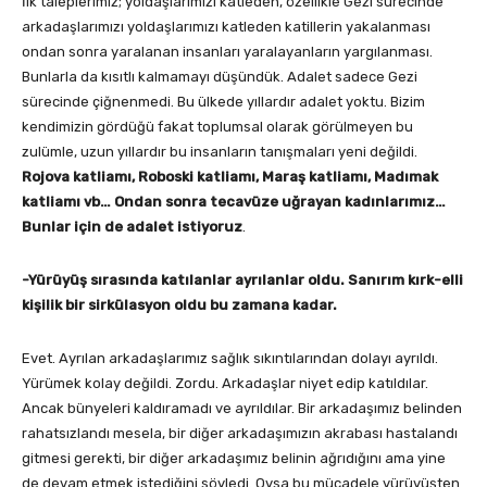
İlk taleplerimiz; yoldaşlarımızı katleden, özellikle Gezi sürecinde
arkadaşlarımızı yoldaşlarımızı katleden katillerin yakalanması
ondan sonra yaralanan insanları yaralayanların yargılanması.
Bunlarla da kısıtlı kalmamayı düşündük. Adalet sadece Gezi
sürecinde çiğnenmedi. Bu ülkede yıllardır adalet yoktu. Bizim
kendimizin gördüğü fakat toplumsal olarak görülmeyen bu
zulümle, uzun yıllardır bu insanların tanışmaları yeni değildi.
Rojova katliamı, Roboski katliamı, Maraş katliamı, Madımak
katliamı vb… Ondan sonra tecavüze uğrayan kadınlarımız…
Bunlar için de adalet istiyoruz
.
-Yürüyüş sırasında katılanlar ayrılanlar oldu. Sanırım kırk-elli
kişilik bir sirkülasyon oldu bu zamana kadar.
Evet. Ayrılan arkadaşlarımız sağlık sıkıntılarından dolayı ayrıldı.
Yürümek kolay değildi. Zordu. Arkadaşlar niyet edip katıldılar.
Ancak bünyeleri kaldıramadı ve ayrıldılar. Bir arkadaşımız belinden
rahatsızlandı mesela, bir diğer arkadaşımızın akrabası hastalandı
gitmesi gerekti, bir diğer arkadaşımız belinin ağrıdığını ama yine
de devam etmek istediğini söyledi. Oysa bu mücadele yürüyüşten