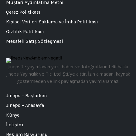
Müşteri Aydınlatma Metni
Çerez Politikası
Kişisel Verileri Saklama ve İmha Politikası
Gizlilik Politikası
Mesafeli Satış Sözleşmesi
Jineps’te yayımlanan yazı, haber ve fotoğrafların telif hakkı
Jineps Yayıncılık ve Tic. Ltd. Şti.’ye aittir. İzin almadan, kaynak
göstermeden ve link paylaşmadan yayımlanamaz.
Jineps – Başlarken
Jineps – Anasayfa
Künye
İletişim
Reklam Başvurusu