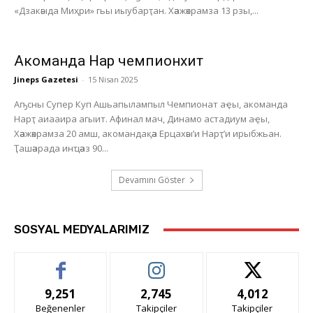
«Дзакәыда Миҳри» гьы иыубарҭан. Хәажәкрамза 13 рзы,...
Акоманда Нарҭ чемпионхит
Jineps Gazetesi
-
15 Nisan 2025
Аҧсны Супер Куп Ашьапылампыл Чемпионат аҿы, акоманда
Нарҭ аиааира агыит. Афинал мач, Динамо астадиум аҿы,
Хәажәкрамза 20 амш, акомандақәа Ерцахәы’и Нарҭ’и ирыбжьан.
Ҭашәарада инҵәаз 90...
Devamını Göster
SOSYAL MEDYALARIMIZ
9,251
2,745
4,012
Beğenenler
Takipçiler
Takipçiler