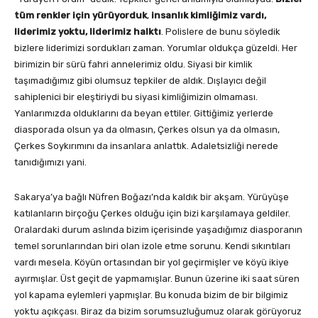
tüm renkler için yürüyorduk
,
insanlık kimliğimiz vardı,
liderimiz yoktu, liderimiz halktı
. Polislere de bunu söyledik
bizlere liderimizi sordukları zaman. Yorumlar oldukça güzeldi. Her
birimizin bir sürü fahri annelerimiz oldu. Siyasi bir kimlik
taşımadığımız gibi olumsuz tepkiler de aldık. Dışlayıcı değil
sahiplenici bir eleştiriydi bu siyasi kimliğimizin olmaması.
Yanlarımızda olduklarını da beyan ettiler. Gittiğimiz yerlerde
diasporada olsun ya da olmasın, Çerkes olsun ya da olmasın,
Çerkes Soykırımını da insanlara anlattık. Adaletsizliği nerede
tanıdığımızı yani.
Sakarya’ya bağlı Nüfren Boğazı’nda kaldık bir akşam. Yürüyüşe
katılanların birçoğu Çerkes olduğu için bizi karşılamaya geldiler.
Oralardaki durum aslında bizim içerisinde yaşadığımız diasporanın
temel sorunlarından biri olan izole etme sorunu. Kendi sıkıntıları
vardı mesela. Köyün ortasından bir yol geçirmişler ve köyü ikiye
ayırmışlar. Üst geçit de yapmamışlar. Bunun üzerine iki saat süren
yol kapama eylemleri yapmışlar. Bu konuda bizim de bir bilgimiz
yoktu açıkçası. Biraz da bizim sorumsuzluğumuz olarak görüyoruz