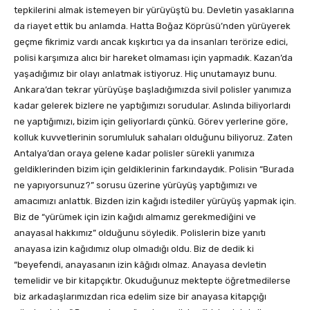
tepkilerini almak istemeyen bir yürüyüştü bu. Devletin yasaklarına
da riayet ettik bu anlamda. Hatta Boğaz Köprüsü’nden yürüyerek
geçme fikrimiz vardı ancak kışkırtıcı ya da insanları terörize edici,
polisi karşımıza alıcı bir hareket olmaması için yapmadık. Kazan’da
yaşadığımız bir olayı anlatmak istiyoruz. Hiç unutamayız bunu.
Ankara’dan tekrar yürüyüşe başladığımızda sivil polisler yanımıza
kadar gelerek bizlere ne yaptığımızı sorudular. Aslında biliyorlardı
ne yaptığımızı, bizim için geliyorlardı çünkü. Görev yerlerine göre,
kolluk kuvvetlerinin sorumluluk sahaları olduğunu biliyoruz. Zaten
Antalya’dan oraya gelene kadar polisler sürekli yanımıza
geldiklerinden bizim için geldiklerinin farkındaydık. Polisin “Burada
ne yapıyorsunuz?” sorusu üzerine yürüyüş yaptığımızı ve
amacımızı anlattık. Bizden izin kağıdı istediler yürüyüş yapmak için.
Biz de “yürümek için izin kağıdı almamız gerekmediğini ve
anayasal hakkımız” olduğunu söyledik. Polislerin bize yanıtı
anayasa izin kağıdımız olup olmadığı oldu. Biz de dedik ki
“beyefendi, anayasanın izin kâğıdı olmaz. Anayasa devletin
temelidir ve bir kitapçıktır. Okuduğunuz mektepte öğretmedilerse
biz arkadaşlarımızdan rica edelim size bir anayasa kitapçığı