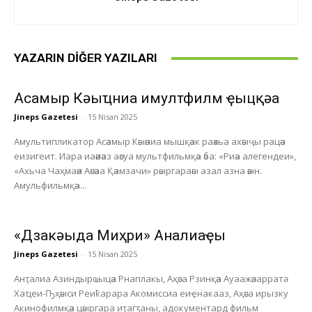
YAZARIN DIĞER YAZILARI
Асҭамыр Кәыҵниа имултфилм ҿыцқәа
Jineps Gazetesi
-
15 Nisan 2025
Амультипликатор Асәамыр Кәыәниа мышқәак раәхьа ахәыҷы рацәа
еизигеит. Иара иаәиәаз аәсуа мультфильмқәа әба: «Риәа алегендеи»,
«Ахьча Чаҳмаәи Аәсәаа Қәамзачи» рәыргараәы азал азна әәын.
Амульфильмқәа...
«Дзакәыда Миҳри» Анҭалиаҿы
Jineps Gazetesi
-
15 Nisan 2025
Анҭалиа Азиндырҩыцәа Рнаплакы, Аҳәса Рзинқәа Ауаажәларратә
Хаҵеи-Ҧҳәыси Реиҟарара Акомиссиа еиҿнакааз, Аҳәса ирызку
Акинофилмқәа цәыргара иҭагӡаны, адокументард фильм