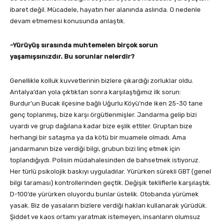
ibaret değil. Mücadele, hayatın her alanında aslında. O nedenle
devam etmemesi konusunda anlaştık.
-Yürüyüş sırasında muhtemelen birçok sorun
yaşamışsınızdır. Bu sorunlar nelerdir?
Genellikle kolluk kuvvetlerinin bizlere çıkardığı zorluklar oldu.
Antalya’dan yola çıktıktan sonra karşılaştığımız ilk sorun:
Burdur’un Bucak ilçesine bağlı Uğurlu Köyü’nde iken 25-30 tane
genç toplanmış, bize karşı örgütlenmişler. Jandarma gelip bizi
uyardı ve grup dağılana kadar bize eşlik ettiler. Gruptan bize
herhangi bir sataşma ya da kötü bir muamele olmadı. Ama
jandarmanın bize verdiği bilgi, grubun bizi linç etmek için
toplandığıydı. Polisin müdahalesinden de bahsetmek istiyoruz.
Her türlü psikolojik baskıyı uyguladılar. Yürürken sürekli GBT (genel
bilgi taraması) kontrollerinden geçtik. Değişik tekliflerle karşılaştık.
D-100’de yürürken oluyordu bunlar üstelik. Otobanda yürümek
yasak. Biz de yasaların bizlere verdiği hakları kullanarak yürüdük.
Şiddet ve kaos ortamı yaratmak istemeyen, insanların olumsuz