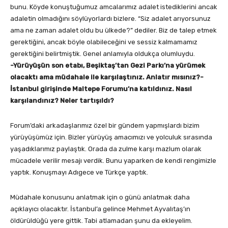
bunu. Köyde konuştuğumuz amcalarımız adalet istediklerini ancak
adaletin olmadığını söylüyorlardı bizlere. “Siz adalet arıyorsunuz
ama ne zaman adalet oldu bu ülkede?” dediler. Biz de talep etmek
gerektiğini, ancak böyle olabileceğini ve sessiz kalmamamız
gerektiğini belirtmiştik. Genel anlamıyla oldukça olumluydu.
-Yürüyüşün son etabı, Beşiktaş’tan Gezi Parkı’na yürümek
olacaktı ama müdahale ile karşılaştınız. Anlatır mısınız?
-
İstanbul girişinde Maltepe Forumu’na katıldınız. Nasıl
karşılandınız? Neler tartışıldı?
Forum’daki arkadaşlarımız özel bir gündem yapmışlardı bizim
yürüyüşümüz için. Bizler yürüyüş amacımızı ve yolculuk sırasında
yaşadıklarımız paylaştık. Orada da zulme karşı mazlum olarak
mücadele verilir mesajı verdik. Bunu yaparken de kendi rengimizle
yaptık. Konuşmayı Adıgece ve Türkçe yaptık.
Müdahale konusunu anlatmak için o günü anlatmak daha
açıklayıcı olacaktır. İstanbul’a gelince Mehmet Ayvalıtaş’ın
öldürüldüğü yere gittik. Tabi atlamadan şunu da ekleyelim.