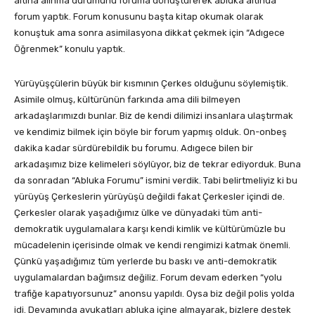
altına alınma durumunu foruma dönüştürerek abluka altında
forum yaptık. Forum konusunu başta kitap okumak olarak
konuştuk ama sonra asimilasyona dikkat çekmek için “Adıgece
Öğrenmek” konulu yaptık.
Yürüyüşçülerin büyük bir kısmının Çerkes olduğunu söylemiştik.
Asimile olmuş, kültürünün farkında ama dili bilmeyen
arkadaşlarımızdı bunlar. Biz de kendi dilimizi insanlara ulaştırmak
ve kendimiz bilmek için böyle bir forum yapmış olduk. On-onbeş
dakika kadar sürdürebildik bu forumu. Adıgece bilen bir
arkadaşımız bize kelimeleri söylüyor, biz de tekrar ediyorduk. Buna
da sonradan “Abluka Forumu” ismini verdik. Tabi belirtmeliyiz ki bu
yürüyüş Çerkeslerin yürüyüşü değildi fakat Çerkesler içindi de.
Çerkesler olarak yaşadığımız ülke ve dünyadaki tüm anti-
demokratik uygulamalara karşı kendi kimlik ve kültürümüzle bu
mücadelenin içerisinde olmak ve kendi rengimizi katmak önemli.
Çünkü yaşadığımız tüm yerlerde bu baskı ve anti-demokratik
uygulamalardan bağımsız değiliz. Forum devam ederken “yolu
trafiğe kapatıyorsunuz” anonsu yapıldı. Oysa biz değil polis yolda
idi. Devamında avukatları abluka içine almayarak, bizlere destek