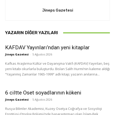
Jineps Gazetesi
YAZARIN DIĞER YAZILARI
KAFDAV Yayınları’ndan yeni kitaplar
Jineps Gazetesi
-
5 Ağustos 2026
Kafkas Araştırma Kültür ve Dayanışma Vakfı (KAFDAV) Yayınları, beş
yeni kitabı okurlarla buluşturdu. Bislan Salih Hurmi’nin kaleme aldığı
“Yaşanmış Zamanlar 1965-1999” adlı kitap; yazarın anılarına...
6 ciltte Oset soyadlarının kökeni
Jineps Gazetesi
-
5 Ağustos 2026
Rusya Bilimler Akademisi, Kuzey Osetya Coğrafya ve Sosyoloji
Enstitüsü Etnoloji Bölümü’nde başaraştırmacı olan İslam-Bek