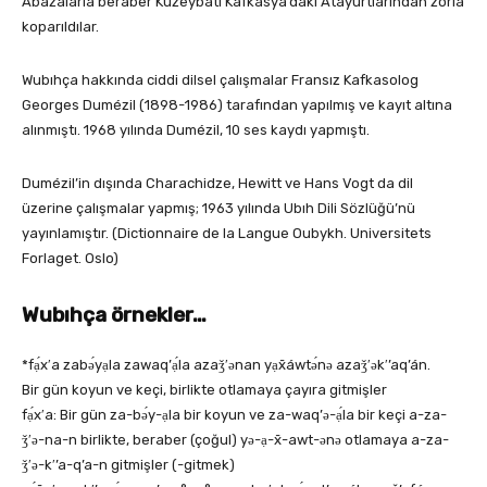
Abazalarla beraber Kuzeybatı Kafkasya’daki Atayurtlarından zorla
koparıldılar.
Wubıhça hakkında ciddi dilsel çalışmalar Fransız Kafkasolog
Georges Dumézil (1898-1986) tarafından yapılmış ve kayıt altına
alınmıştı. 1968 yılında Dumézil, 10 ses kaydı yapmıştı.
Dumézil’in dışında Charachidze, Hewitt ve Hans Vogt da dil
üzerine çalışmalar yapmış; 1963 yılında Ubıh Dili Sözlüğü’nü
yayınlamıştır. (Dictionnaire de la Langue Oubykh. Universitets
Forlaget. Oslo)
Wubıhça örnekler…
*fạ́xʹa zabə́yạla zawaq’ạ́la azaǯʹənan yạx̄áwtə́nə azaǯʹəkʹ’aq’án.
Bir gün koyun ve keçi, birlikte otlamaya çayıra gitmişler
fạ́xʹa: Bir gün za-bə́y-ạla bir koyun ve za-waq’ə-ạ́la bir keçi a-za-
ǯʹə-na-n birlikte, beraber (çoğul) yə-ạ-x̄-awt-ənə otlamaya a-za-
ǯʹə-kʹ’a-q’a-n gitmişler (-gitmek)