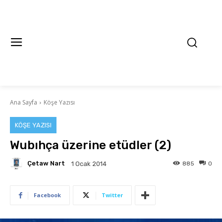
Ana Sayfa
Köşe Yazısı
KÖŞE YAZISI
Wubıhça üzerine etüdler (2)
Çetaw Nart
885
0
1 Ocak 2014
Facebook
Twitter