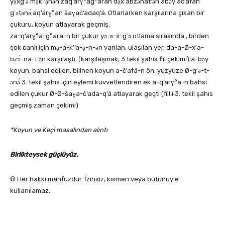
yạ́x̄gʹə mạkʹ’ạnə́n zaq’arɣ°ag°aran dạxʹabzə́nat’ən ábəy ač’afán
gʹətənə́ aq’árɣ°an šaɣaċ’adaq’á. Otlarlarken karşılarına çıkan bir
çukuru, koyun atlayarak geçmiş.
za-q’arɣ°a-g°ara-n bir çukur yə-ạ-x̄-gʹə otlama sırasında , birden
çok canlı için mạ-a-kʹ’a-ạ-n-ən varılan, ulaşılan yer. da-a-Ø-xʹa-
bzə́-na-t’ən karşılaştı. (karşılaşmak, 3.tekil şahıs fiil çekimi) á-bəy
koyun, bahsi edilen, bilinen koyun a-č’afá-n ön, yüzyüze Ø-gʹə-t-
ənə́ 3. tekil şahıs için eylemi kuvvetlendiren ek a-q’arɣ°a-n bahsi
edilen çukur Ø-Ø-šaɣa-ċ’ada-q’á atlayarak geçti (fiil+3. tekil şahıs
geçmiş zaman çekimi)
*Koyun ve Keçi masalından alıntı
Birlikteysek güçlüyüz.
© Her hakkı mahfuzdur. İzinsiz, kısmen veya bütünüyle
kullanılamaz.