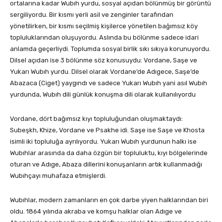
ortalarına kadar Wubıh yurdu, sosyal açıdan bölünmüş bir görüntü
sergiliyordu. Bir kısmı yerli asil ve zenginler tarafından
yönetilirken, bir kısmı seçilmiş kişilerce yönetilen bağımsız köy
topluluklarından oluşuyordu. Aslında bu bölünme sadece idari
anlamda geçerliydi. Toplumda sosyal birlik sıkı sıkıya korunuyordu.
Dilsel açıdan ise 3 bölünme söz konusuydu: Vordane, Saşe ve
Yukarı Wubıh yurdu. Dilsel olarak Vordane’de Adıgece, Saşe’de
Abazaca (Ciget) yaygındı ve sadece Yukarı Wubıh yani asıl Wubıh
yurdunda, Wubıh dili günlük konuşma dili olarak kullanılıyordu
Vordane, dört bağımsız kıyı topluluğundan oluşmaktaydı:
Subeşkh, Khize, Vordane ve Psakhe idi. Saşe ise Saşe ve Khosta
isimli iki topluluğa ayrılıyordu. Yukarı Wubıh yurdunun halkı ise
Wubıhlar arasında da daha özgün bir topluluktu, kıyı bölgelerinde
oturan ve Adıge, Abaza dillerini konuşanların artık kullanmadığı
Wubıhçayı muhafaza etmişlerdi.
Wubıhlar, modern zamanların en çok darbe yiyen halklarından biri
oldu. 1864 yılında akraba ve komşu halklar olan Adıge ve