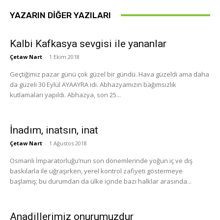
YAZARIN DIĞER YAZILARI
Kalbi Kafkasya sevgisi ile yananlar
Çetaw Nart
-
1 Ekim 2018
Geçtiğimiz pazar günü çok güzel bir gündü. Hava güzeldi ama daha
da güzeli 30 Eylül AYAAYRA idi. Abhazyamızın bağımsızlık
kutlamaları yapıldı. Abhazya, son 25...
İnadım, inatsın, inat
Çetaw Nart
-
1 Ağustos 2018
Osmanlı İmparatorluğu’nun son dönemlerinde yoğun iç ve dış
baskılarla ile uğraşırken, yerel kontrol zafiyeti göstermeye
başlamış; bu durumdan da ülke içinde bazı halklar arasında...
Anadillerimiz onurumuzdur