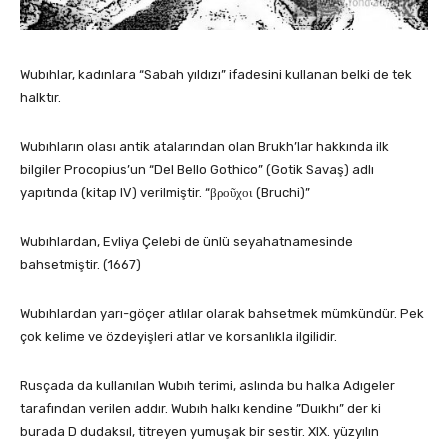
Wubıhlar, kadınlara “Sabah yıldızı” ifadesini kullanan belki de tek
halktır.
Wubıhların olası antik atalarından olan Brukh’lar hakkında ilk
bilgiler Procopius’un “Del Bello Gothico” (Gotik Savaş) adlı
yapıtında (kitap IV) verilmiştir. “βροῦχοι (Bruchi)”
Wubıhlardan, Evliya Çelebi de ünlü seyahatnamesinde
bahsetmiştir. (1667)
Wubıhlardan yarı-göçer atlılar olarak bahsetmek mümkündür. Pek
çok kelime ve özdeyişleri atlar ve korsanlıkla ilgilidir.
Rusçada da kullanılan Wubıh terimi, aslında bu halka Adıgeler
tarafından verilen addır. Wubıh halkı kendine ”Duıkhı” der ki
burada D dudaksıl, titreyen yumuşak bir sestir. XIX. yüzyılın