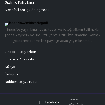
Gizlilik Politikası
Mesafeli Satış Sözleşmesi
Jineps’te yayımlanan yazı, haber ve fotoğrafların telif hakkı
Jineps Yayıncılık ve Tic. Ltd. Şti.’ye aittir. İzin almadan, kaynak
göstermeden ve link paylaşmadan yayımlanamaz.
Jineps – Başlarken
Jineps – Anasayfa
Künye
İletişim
Reklam Başvurusu
Jineps
Facebook
Web Arşivi