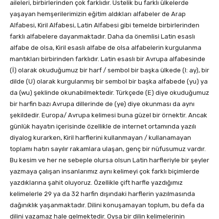
aileleri, birbirlerinden çok farklıdır. Üstelik bu farklı ülkelerde
yaşayan hemşerilerimizin eğitim aldıkları alfabeler de Arap
Alfabesi, Kiril Alfabesi, Latin Alfabesi gibi temelde birbirlerinden
farklı alfabelere dayanmaktadır. Daha da önemlisi Latin esaslı
alfabe de olsa, Kiril esaslı alfabe de olsa alfabelerin kurgulanma
mantıkları birbirinden farklıdır. Latin esaslı bir Avrupa alfabesinde
(İ) olarak okuduğumuz bir harf / sembol bir başka ülkede (I: ay), bir
dilde (U) olarak kurgulanmış bir sembol bir başka alfabede (yu) ya
da (wu) şeklinde okunabilmektedir. Türkçede (E) diye okuduğumuz
bir harfin bazı Avrupa dillerinde de (ye) diye okunması da aynı
şekildedir. Europa/ Avrupa kelimesi buna güzel bir örnektir. Ancak
günlük hayatın içerisinde özellikle de internet ortamında yazılı
diyalog kurarken, Kiril harflerini kullanmayan / kullanamayan
toplamı hatırı sayılır rakamlara ulaşan, genç bir nüfusumuz vardır.
Bu kesim ve her ne sebeple olursa olsun Latin harfleriyle bir şeyler
yazmaya çalışan insanlarımız aynı kelimeyi çok farklı biçimlerde
yazdıklarına şahit oluyoruz. Özellikle çift harfle yazdığımız
kelimelerle 29 ya da 32 harfin dışındaki harflerin yazılmasında
dağınıklık yaşanmaktadır. Dilini konuşamayan toplum, bu defa da
dilini yazamaz hale gelmektedir. Oysa bir dilin kelimelerinin