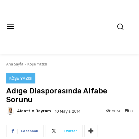
Ana Sayfa
Köşe Yazısı
KÖŞE YAZISI
Adıge Diasporasında Alfabe
Sorunu
Alaattin Bayram
2850
0
10 Mayıs 2014
Facebook
Twitter