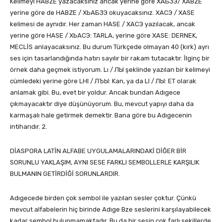
Kelimeyi HABZE yazacaksınız ancak yerine göre ХАБЗЭ/ XABZE
yerine göre de HABZE / ХЬАБЗЭ okuyacaksınız. ХАСЭ / XASE
kelimesi de aynıdır. Her zaman HASE / ХАСЭ yazılacak, ancak
yerine göre HASE / ХЬАСЭ: TARLA, yerine göre XASE: DERNEK,
MECLİS anlayacaksınız. Bu durum Türkçede olmayan 40 (kırk) ayrı
ses için tasarlandığında hatırı sayılır bir rakam tutacaktır. İlginç bir
örnek daha geçmek istiyorum. Lı / ЛЫ şeklinde yazılan bir kelimeyi
cümledeki yerine göre LHI / ЛЪЫ: Kan, ya da LI / ЛЫ: ET olarak
anlamak gibi. Bu, evet bir yoldur. Ancak bundan Adıgece
çıkmayacaktır diye düşünüyorum. Bu, mevcut yapıyı daha da
karmaşalı hale getirmek demektir. Bana göre bu Adıgecenin
intiharıdır. 2.
DİASPORA LATİN ALFABE UYGULAMALARINDAKİ DİĞER BİR
SORUNLU YAKLAŞIM, AYNI SESE FARKLI SEMBOLLERLE KARŞILIK
BULMANIN GETİRDİĞİ SORUNLARDIR.
Adıgecede birden çok sembol ile yazılan sesler çoktur. Çünkü
mevcut alfabelerin hiç birinde Adıge Bze seslerini karşılayabilecek
kadar sembol bulunmamaktadır. Bu da bir sesin çok farlı şekillerde