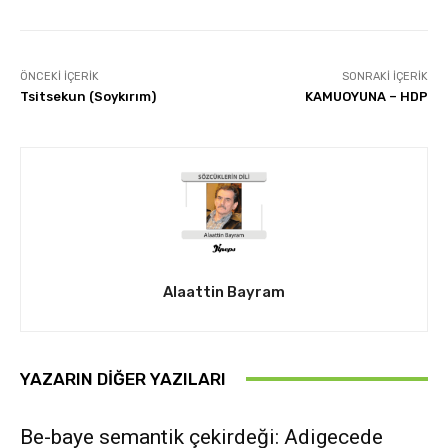
ÖNCEKI İÇERIK
SONRAKI İÇERIK
Tsitsekun (Soykırım)
KAMUOYUNA – HDP
Alaattin Bayram
YAZARIN DIĞER YAZILARI
Be-baye semantik çekirdeği: Adigecede