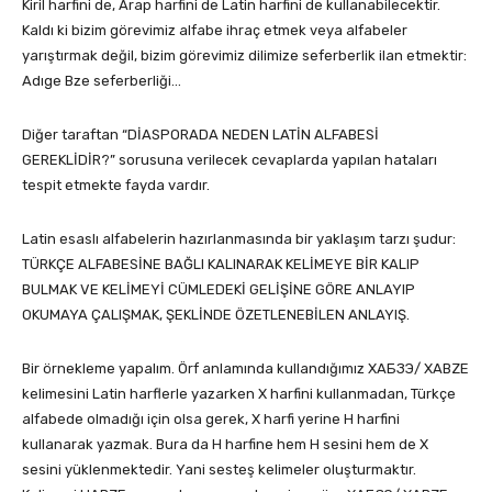
Kiril harfini de, Arap harfini de Latin harfini de kullanabilecektir.
Kaldı ki bizim görevimiz alfabe ihraç etmek veya alfabeler
yarıştırmak değil, bizim görevimiz dilimize seferberlik ilan etmektir:
Adıge Bze seferberliği…
Diğer taraftan “DİASPORADA NEDEN LATİN ALFABESİ
GEREKLİDİR?” sorusuna verilecek cevaplarda yapılan hataları
tespit etmekte fayda vardır.
Latin esaslı alfabelerin hazırlanmasında bir yaklaşım tarzı şudur:
TÜRKÇE ALFABESİNE BAĞLI KALINARAK KELİMEYE BİR KALIP
BULMAK VE KELİMEYİ CÜMLEDEKİ GELİŞİNE GÖRE ANLAYIP
OKUMAYA ÇALIŞMAK, ŞEKLİNDE ÖZETLENEBİLEN ANLAYIŞ.
Bir örnekleme yapalım. Örf anlamında kullandığımız ХАБЗЭ/ XABZE
kelimesini Latin harflerle yazarken X harfini kullanmadan, Türkçe
alfabede olmadığı için olsa gerek, X harfi yerine H harfini
kullanarak yazmak. Bura da H harfine hem H sesini hem de X
sesini yüklenmektedir. Yani sesteş kelimeler oluşturmaktır.