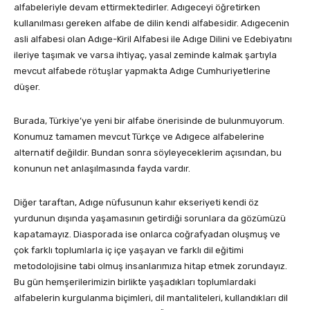
alfabeleriyle devam ettirmektedirler. Adıgeceyi öğretirken
kullanılması gereken alfabe de dilin kendi alfabesidir. Adıgecenin
asli alfabesi olan Adıge-Kiril Alfabesi ile Adıge Dilini ve Edebiyatını
ileriye taşımak ve varsa ihtiyaç, yasal zeminde kalmak şartıyla
mevcut alfabede rötuşlar yapmakta Adıge Cumhuriyetlerine
düşer.
Burada, Türkiye’ye yeni bir alfabe önerisinde de bulunmuyorum.
Konumuz tamamen mevcut Türkçe ve Adıgece alfabelerine
alternatif değildir. Bundan sonra söyleyeceklerim açısından, bu
konunun net anlaşılmasında fayda vardır.
Diğer taraftan, Adıge nüfusunun kahır ekseriyeti kendi öz
yurdunun dışında yaşamasının getirdiği sorunlara da gözümüzü
kapatamayız. Diasporada ise onlarca coğrafyadan oluşmuş ve
çok farklı toplumlarla iç içe yaşayan ve farklı dil eğitimi
metodolojisine tabi olmuş insanlarımıza hitap etmek zorundayız.
Bu gün hemşerilerimizin birlikte yaşadıkları toplumlardaki
alfabelerin kurgulanma biçimleri, dil mantaliteleri, kullandıkları dil