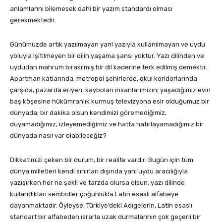
anlamlarını bilemesek dahi bir yazım standardı olması
gerekmektedir.
Günümüzde artık yazılmayan yani yazıyla kullanılmayan ve uydu
yoluyla işitilmeyen bir dilin yaşama şansı yoktur. Yazı dilinden ve
uydudan mahrum bırakılmış bir dil kaderine terk edilmiş demektir.
Apartman katlarında, metropol şehirlerde, okul koridorlarında,
çarşıda, pazarda eriyen, kaybolan insanlarımızın; yaşadığımız evin
baş köşesine hükümranlık kurmuş televizyona esir olduğumuz bir
dünyada; bir dakika olsun kendimizi göremediğimiz,
duyamadığımız, izleyemediğimiz ve hatta hatırlayamadığımız bir
dünyada nasıl var olabileceğiz?
Dikkatimizi çeken bir durum, bir realite vardır: Bugün için tüm
dünya milletleri kendi sınırları dışında yani uydu aracılığıyla
yazışırken her ne şekil ve tarzda olursa olsun, yazı dilinde
kullandıkları semboller çoğunlukla Latin esaslı alfabeye
dayanmaktadır. Öyleyse, Türkiye’deki Adıgelerin, Latin esaslı
standart bir alfabeden ısrarla uzak durmalarının çok geçerli bir