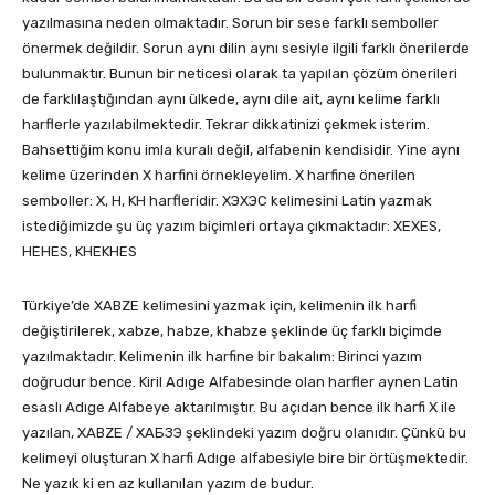
yazılmasına neden olmaktadır. Sorun bir sese farklı semboller
önermek değildir. Sorun aynı dilin aynı sesiyle ilgili farklı önerilerde
bulunmaktır. Bunun bir neticesi olarak ta yapılan çözüm önerileri
de farklılaştığından aynı ülkede, aynı dile ait, aynı kelime farklı
harflerle yazılabilmektedir. Tekrar dikkatinizi çekmek isterim.
Bahsettiğim konu imla kuralı değil, alfabenin kendisidir. Yine aynı
kelime üzerinden X harfini örnekleyelim. X harfine önerilen
semboller: X, H, KH harfleridir. ХЭХЭС kelimesini Latin yazmak
istediğimizde şu üç yazım biçimleri ortaya çıkmaktadır: XEXES,
HEHES, KHEKHES
Türkiye’de XABZE kelimesini yazmak için, kelimenin ilk harfi
değiştirilerek, xabze, habze, khabze şeklinde üç farklı biçimde
yazılmaktadır. Kelimenin ilk harfine bir bakalım: Birinci yazım
doğrudur bence. Kiril Adıge Alfabesinde olan harfler aynen Latin
esaslı Adıge Alfabeye aktarılmıştır. Bu açıdan bence ilk harfi X ile
yazılan, XABZE / ХАБЗЭ şeklindeki yazım doğru olanıdır. Çünkü bu
kelimeyi oluşturan X harfi Adıge alfabesiyle bire bir örtüşmektedir.
Ne yazık ki en az kullanılan yazım de budur.