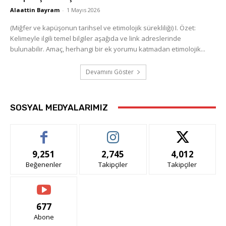
Alaattin Bayram
-
1 Mayıs 2026
(Miğfer ve kapüşonun tarihsel ve etimolojik sürekliliği) I. Özet:
Kelimeyle ilgili temel bilgiler aşağıda ve link adreslerinde
bulunabilir. Amaç, herhangi bir ek yorumu katmadan etimolojik...
Devamını Göster
SOSYAL MEDYALARIMIZ
9,251
2,745
4,012
Beğenenler
Takipçiler
Takipçiler
677
Abone