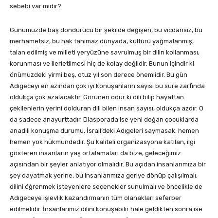
sebebi var mıdır?
Günümüzde baş döndürücü bir şekilde değişen, bu vicdansız, bu
merhametsiz, bu hak tanımaz dünyada, kültürü yağmalanmış,
talan edilmiş ve milleti yeryüzüne savrulmuş bir dilin kollanması,
korunması ve ilerletilmesi hiç de kolay değildir. Bunun içindir ki
önümüzdeki yirmi beş, otuz yıl son derece önemlidir. Bu gün
Adıgeceyi en azından çok iyi konuşanların sayısı bu süre zarfında
oldukça çok azalacaktır. Görünen odur ki dili bilip hayattan
çekilenlerin yerini dolduran dili bilen insan sayısı, oldukça azdır. O
da sadece anayurttadır. Diasporada ise yeni doğan çocuklarda
anadili konuşma durumu, İsrail’deki Adıgeleri saymasak, hemen
hemen yok hükmündedir. Şu kaliteli organizasyona katılan, ilgi
gösteren insanların yaş ortalamaları da bize, geleceğimiz
açısından bir şeyler anlatıyor olmalıdır. Bu açıdan insanlarımıza bir
şey dayatmak yerine, bu insanlarımıza geriye dönüp çalışılmalı,
dilini öğrenmek isteyenlere seçenekler sunulmalı ve öncelikle de
Adıgeceye işlevlik kazandırmanın tüm olanakları seferber
edilmelidir. İnsanlarımız dilini konuşabilir hale geldikten sonra ise