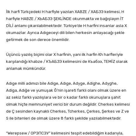
İlk harfi Türkçedeki H harfiyle yazılan XABZE / ХАБЗЭ kelimesi, H
harfiyle HABZE / ХЬАБЗЭ ŞEKLİNDE okunmakta ve bağışlayın İT
DİLİ anlamı çıkarılabilmektedir. Türkiye’de H harfini insanlar asla X
okumazlar. Ayrıca Adıgeceyi dili bilen herkesin anlayacağı şekle
getirmek de son derece önemlidir.
Üçüncü yazılış biçimi olar X harfinin, yani ilk harfin Kh harfleriyle
karşılandığı khabze / КЪАБЗЭ kelimesini de Къабзэ, TEMİZ olarak
anlamak mümkündür.
Adıge milli adımızı bile Adige, Adıge, Adyge, Adighe, Adyghe,
Adiga, Adığe ve yumuşak Ğ’nin işareti farklı olanı olmak üzere en
az sekiz farklı yazılışlara ve bir o kadar farklı okunuşlara şahit
olmak hiçte memnuniyet verici bir durum değildir. Cherkes kelimesi
de Ç sesinden kaynaklı Cherkes, Tcherkes, Çerkes, Şerkes ve Z ve
S ile bitenleri de olmak üzere 8 farklı şekilde yazılabilmektedir.
“Werepsew / ОРЭПСЭУ” kelimesini tespit edebildiğim kadarıyla,