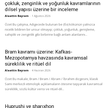
çokluk, zenginlik ve yoğunluk kavramlarının
dilsel yapısı üzerine bir inceleme
Alaattin Bayram
-
1 Ağustos 2026
Özet Bu çalışma, Adigecede bulunan be (бэ) kökünün yalnızca
nicelik bildiren bir unsur olmayıp; çokluk, yoğunluk, genişleme,
sahiplik ve zenginlik gibi birbirine bağlı anlam alanlarını...
Bram kavramı üzerine: Kafkas-
Mezopotamya havzasında kavramsal
süreklilik ve ritüel dil
Alaattin Bayram
-
4 Haziran 2026
Özet Bu makale, Bram / Biram / Abram / İbrahim dizgesini, klasik
Sami merkezli etimolojik açıklamaların ötesine taşıyarak kavramsal
süreklilik, sözlü kültür verisi ve ritüel-dil...
Hupruşhi ve şharıxhon