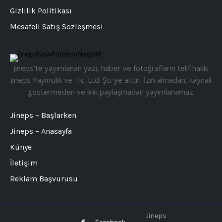
Gizlilik Politikası
Mesafeli Satış Sözleşmesi
Jineps’te yayımlanan yazı, haber ve fotoğrafların telif hakkı
Jineps Yayıncılık ve Tic. Ltd. Şti.’ye aittir. İzin almadan, kaynak
göstermeden ve link paylaşmadan yayımlanamaz.
Jineps – Başlarken
Jineps – Anasayfa
Künye
İletişim
Reklam Başvurusu
Jineps