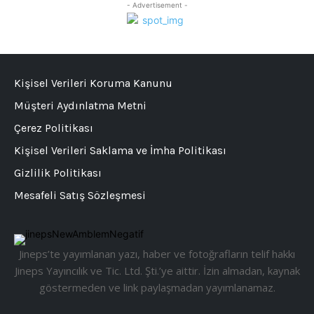
- Advertisement -
Kişisel Verileri Koruma Kanunu
Müşteri Aydınlatma Metni
Çerez Politikası
Kişisel Verileri Saklama ve İmha Politikası
Gizlilik Politikası
Mesafeli Satış Sözleşmesi
Jineps’te yayımlanan yazı, haber ve fotoğrafların telif hakkı
Jineps Yayıncılık ve Tic. Ltd. Şti.’ye aittir. İzin almadan, kaynak
göstermeden ve link paylaşmadan yayımlanamaz.