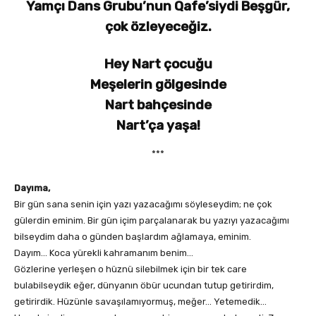
Yamçı Dans Grubu’nun Qafe’siydi Beşgür,
çok özleyeceğiz.
Hey Nart çocuğu
Meşelerin gölgesinde
Nart bahçesinde
Nart’ça yaşa!
***
Dayıma,
Bir gün sana senin için yazı yazacağımı söyleseydim; ne çok
gülerdin eminim. Bir gün içim parçalanarak bu yazıyı yazacağımı
bilseydim daha o günden başlardım ağlamaya, eminim.
Dayım… Koca yürekli kahramanım benim…
Gözlerine yerleşen o hüznü silebilmek için bir tek care
bulabilseydik eğer, dünyanın öbür ucundan tutup getirirdim,
getirirdik. Hüzünle savaşılamıyormuş, meğer… Yetemedik…