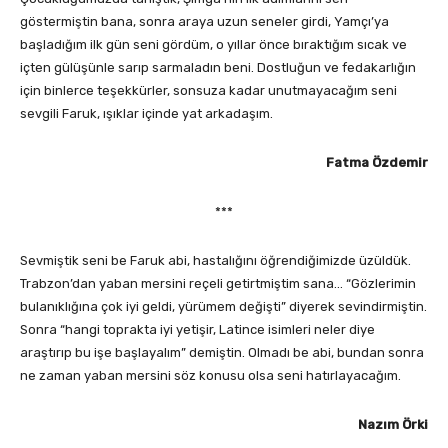
göstermiştin bana, sonra araya uzun seneler girdi, Yamçı’ya
başladığım ilk gün seni gördüm, o yıllar önce bıraktığım sıcak ve
içten gülüşünle sarıp sarmaladın beni. Dostluğun ve fedakarlığın
için binlerce teşekkürler, sonsuza kadar unutmayacağım seni
sevgili Faruk, ışıklar içinde yat arkadaşım.
Fatma Özdemir
***
Sevmiştik seni be Faruk abi, hastalığını öğrendiğimizde üzüldük.
Trabzon’dan yaban mersini reçeli getirtmiştim sana… “Gözlerimin
bulanıklığına çok iyi geldi, yürümem değişti” diyerek sevindirmiştin.
Sonra “hangi toprakta iyi yetişir, Latince isimleri neler diye
araştırıp bu işe başlayalım” demiştin. Olmadı be abi, bundan sonra
ne zaman yaban mersini söz konusu olsa seni hatırlayacağım.
Nazım Örki