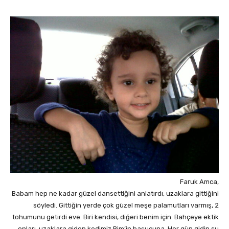
Faruk Amca,
Babam hep ne kadar güzel dansettiğini anlatırdı, uzaklara gittiğini
söyledi. Gittiğin yerde çok güzel meşe palamutları varmış, 2
tohumunu getirdi eve. Biri kendisi, diğeri benim için. Bahçeye ektik
onları, uzaklara giden kedimiz Bim’in başucuna. Her gün gidip su