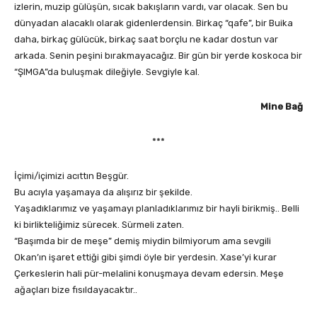
izlerin, muzip gülüşün, sıcak bakışların vardı, var olacak. Sen bu
dünyadan alacaklı olarak gidenlerdensin. Birkaç “qafe”, bir Buika
daha, birkaç gülücük, birkaç saat borçlu ne kadar dostun var
arkada. Senin peşini bırakmayacağız. Bir gün bir yerde koskoca bir
“ŞIMGA”da buluşmak dileğiyle. Sevgiyle kal.
Mine Bağ
***
İçimi/içimizi acıttın Beşgür.
Bu acıyla yaşamaya da alışırız bir şekilde.
Yaşadıklarımız ve yaşamayı planladıklarımız bir hayli birikmiş.. Belli
ki birlikteliğimiz sürecek. Sürmeli zaten.
“Başımda bir de meşe” demiş miydin bilmiyorum ama sevgili
Okan’ın işaret ettiği gibi şimdi öyle bir yerdesin. Xase’yi kurar
Çerkeslerin hali pür-melalini konuşmaya devam edersin. Meşe
ağaçları bize fısıldayacaktır..