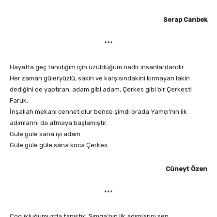
Serap Canbek
***
Hayatta geç tanıdığım için üzüldüğüm nadir insanlardandır.
Her zaman güleryüzlü, sakin ve karşısındakini kırmayan lakin
dediğini de yaptıran, adam gibi adam, Çerkes gibi bir Çerkesti
Faruk.
İnşallah mekanı cennet olur bence şimdi orada Yamçı’nın ilk
adımlarını da atmaya başlamıştır.
Güle güle sana iyi adam
Güle güle güle sana koca Çerkes
Cüneyt Özen
***
Çocukluğumuzda tanıştık, Şımga’nın ilk adımlarını sen