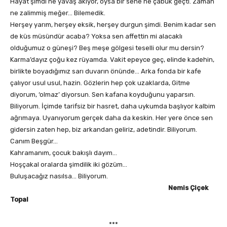
Hayat şimdi ne yavaş akıyor, oysa bir sene ne çabuk geçti. Zaman
ne zalimmiş meğer… Bilemedik.
Herşey yarım, herşey eksik, herşey durgun şimdi. Benim kadar sen
de küs müsündür acaba? Yoksa sen affettin mi alacaklı
olduğumuz o güneşi? Beş meşe gölgesi teselli olur mu dersin?
Karma’dayız çoğu kez rüyamda. Vakit epeyce geç, elinde kadehin,
birlikte boyadığımız sarı duvarın önünde… Arka fonda bir kafe
çalıyor usul usul, hazin. Gözlerin hep çok uzaklarda, Gitme
diyorum, ‘olmaz’ diyorsun. Sen kafana koyduğunu yaparsın.
Biliyorum. İçimde tarifsiz bir hasret, daha uykumda başlıyor kalbim
ağrımaya. Uyanıyorum gerçek daha da keskin. Her yere önce sen
gidersin zaten hep, biz arkandan geliriz, adetindir. Biliyorum.
Canım Beşgür…
Kahramanım, çocuk bakışlı dayım…
Hoşçakal oralarda şimdilik iki gözüm…
Buluşacağız nasılsa… Biliyorum.
Nemis Çiçek
Topal
***