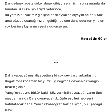
Dans etmek adeta soluk almak gibiydi senin için, son zamanlarda
bundan uzak kalışın acıydı yeterince,
Bu yersiz, bu vakitsiz gidişine nasıl eyvallah diyeyim be abi? Söz
ama söz, buluşacağımız an geldiğinde sen dans ederken yine en
çok benim alkışlarımın sesini duyacaksın.
Hayrettin Güler
***
Daha yapacağımız, diyeceğimiz birçok şey vardı arkadaşım.
Boğazımda kocaman bir yumru, yüreğimde devasa bir yangın
bıraktı gidişin.
Yamçı’nın boynu bükük kaldı. Söz vermiştin oysa, dünyanın tüm
meydanlarında Qafe oynayacaktık. Qafe ezgileri hep seni
hatırlatacak bana. Yeni bir koreografi hazırla şimdi, buluşacağız
çünkü.