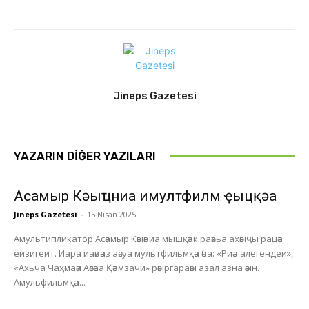
Jineps Gazetesi
YAZARIN DIĞER YAZILARI
Асҭамыр Кәыҵниа имултфилм ҿыцқәа
Jineps Gazetesi
-
15 Nisan 2025
Амультипликатор Асәамыр Кәыәниа мышқәак раәхьа ахәыҷы рацәа
еизигеит. Иара иаәиәаз аәсуа мультфильмқәа әба: «Риәа алегендеи»,
«Ахьча Чаҳмаәи Аәсәаа Қәамзачи» рәыргараәы азал азна әәын.
Амульфильмқәа...