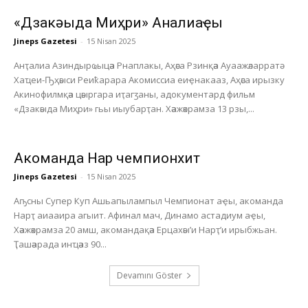
«Дзакәыда Миҳри» Анҭалиаҿы
Jineps Gazetesi
-
15 Nisan 2025
Анҭалиа Азиндырҩыцәа Рнаплакы, Аҳәса Рзинқәа Ауаажәларратә
Хаҵеи-Ҧҳәыси Реиҟарара Акомиссиа еиҿнакааз, Аҳәса ирызку
Акинофилмқәа цәыргара иҭагӡаны, адокументард фильм
«Дзакәыда Миҳри» гьы иыубарҭан. Хәажәкрамза 13 рзы,...
Акоманда Нарҭ чемпионхит
Jineps Gazetesi
-
15 Nisan 2025
Аҧсны Супер Куп Ашьапылампыл Чемпионат аҿы, акоманда
Нарҭ аиааира агыит. Афинал мач, Динамо астадиум аҿы,
Хәажәкрамза 20 амш, акомандақәа Ерцахәы’и Нарҭ’и ирыбжьан.
Ҭашәарада инҵәаз 90...
Devamını Göster