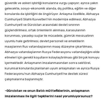
güvenlik ve askeri işbirliği konularına vurgu yapıyor; ayrıca yakın
gelecekte, sosyo-ekonomik alanda, dış politika, eğitim ve diğer
konularda da işbirliğini de öngörüyor. Anlaşma özellikle, Abhazya
Cumhuriyeti Silahlı Kuvvetleri’nin modernize edilmesi, Abhazya
Cumhuriyeti ve Gürcistan arasındaki devlet sınırının
güçlendirilmesi, ortak önlemlerin alınması, karasularının
korunması, yasadışı suçlar ile mücadele, gümrük mevzuatının
uyumlu hale getirilmesi, devlet personeli ve emeklilerin
maaşlarının Rus vatandaşlarının maaş düzeyine çıkartılması,
Abhazya vatandaşlarının Rusya Federasyonu vatandaşlığını elde
etmeleri için gerekli koşulların kolaylaştırılması gibi birçok konuyu
içermektedir. Anlaşmanın imzalanmasından sonra sektörel,
kurumsal konularda planlanan uyum anlaşmaları ve ayrıca Rusya
Federasyonu’nun Abhazya Cumhuriyeti’ne destek süreci
çalışmalarına başlanmıştır.
-Gürcistan ve onun Batılı müttefiklerinin, anlaşmanın
imzalanması ile ilgili tepkilerini nasıl yorumluyorsunuz?