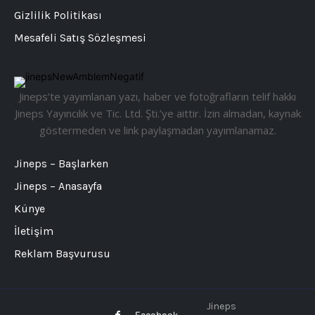
Gizlilik Politikası
Mesafeli Satış Sözleşmesi
Jineps’te yayımlanan yazı, haber ve fotoğrafların telif hakkı
Jineps Yayıncılık ve Tic. Ltd. Şti.’ye aittir. İzin almadan, kaynak
göstermeden ve link paylaşmadan yayımlanamaz.
Jineps – Başlarken
Jineps – Anasayfa
Künye
İletişim
Reklam Başvurusu
Jineps
Facebook