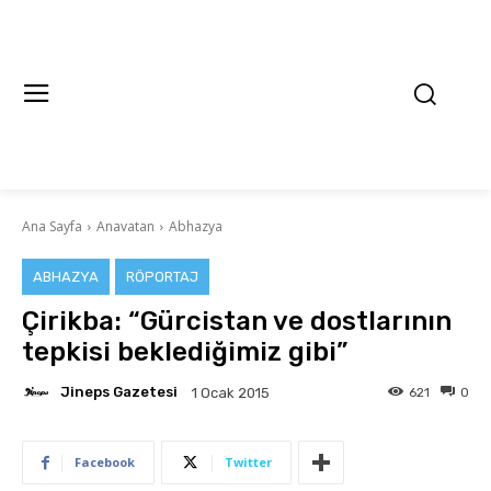
Ana Sayfa
Anavatan
Abhazya
ABHAZYA
RÖPORTAJ
Çirikba: “Gürcistan ve dostlarının
tepkisi beklediğimiz gibi”
Jineps Gazetesi
621
0
1 Ocak 2015
Facebook
Twitter