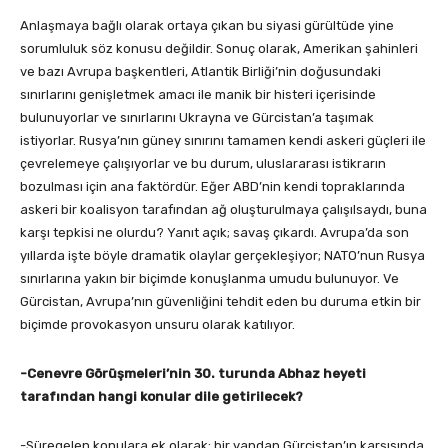
Anlaşmaya bağlı olarak ortaya çıkan bu siyasi gürültüde yine
sorumluluk söz konusu değildir. Sonuç olarak, Amerikan şahinleri
ve bazı Avrupa başkentleri, Atlantik Birliği’nin doğusundaki
sınırlarını genişletmek amacı ile manik bir histeri içerisinde
bulunuyorlar ve sınırlarını Ukrayna ve Gürcistan’a taşımak
istiyorlar. Rusya’nın güney sınırını tamamen kendi askeri güçleri ile
çevrelemeye çalışıyorlar ve bu durum, uluslararası istikrarın
bozulması için ana faktördür. Eğer ABD’nin kendi topraklarında
askeri bir koalisyon tarafından ağ oluşturulmaya çalışılsaydı, buna
karşı tepkisi ne olurdu? Yanıt açık; savaş çıkardı. Avrupa’da son
yıllarda işte böyle dramatik olaylar gerçekleşiyor; NATO’nun Rusya
sınırlarına yakın bir biçimde konuşlanma umudu bulunuyor. Ve
Gürcistan, Avrupa’nın güvenliğini tehdit eden bu duruma etkin bir
biçimde provokasyon unsuru olarak katılıyor.
-Cenevre Görüşmeleri’nin 30. turunda Abhaz heyeti
tarafından hangi konular dile getirilecek?
-Süregelen konulara ek olarak; bir yandan Gürcistan’ın karşısında