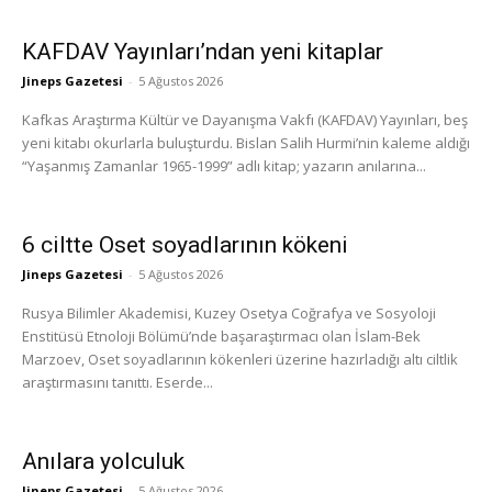
KAFDAV Yayınları’ndan yeni kitaplar
Jineps Gazetesi
-
5 Ağustos 2026
Kafkas Araştırma Kültür ve Dayanışma Vakfı (KAFDAV) Yayınları, beş
yeni kitabı okurlarla buluşturdu. Bislan Salih Hurmi’nin kaleme aldığı
“Yaşanmış Zamanlar 1965-1999” adlı kitap; yazarın anılarına...
6 ciltte Oset soyadlarının kökeni
Jineps Gazetesi
-
5 Ağustos 2026
Rusya Bilimler Akademisi, Kuzey Osetya Coğrafya ve Sosyoloji
Enstitüsü Etnoloji Bölümü’nde başaraştırmacı olan İslam-Bek
Marzoev, Oset soyadlarının kökenleri üzerine hazırladığı altı ciltlik
araştırmasını tanıttı. Eserde...
Anılara yolculuk
Jineps Gazetesi
-
5 Ağustos 2026