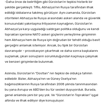
-Daha önce de belirttiğim gibi Gürcistan’ın tepkisi histerik bir
şekilde gerçekleşti. Tiflis, Abhazya’nın Rusya tarafından ilhak
edildiği iddialarına takılmış görülüyor. Aynı zamanda, Gürcistan
otoriteleri Abhazya ile Rusya arasındaki askeri alanda ve güvenlik
konusundaki yakınlaşma ihtiyacının kaynağının, Gürcistan’ın
Abhazya’ya karşı uyguladığı saldırgan politika olduğunu ve kendi
toprakları içerisine NATO askeri güçlerini yerleştirme girişiminin
hem Abhazya hem de Rusya için doğrudan bir tehdit olduğu basit
gerçeğini anlamak istemiyor. Ancak, bu tipik bir Gürcistan
davranışıdır – provokasyon çıkartmak ve daha sonra başkalarını
suçlamak, çıkan sonuçların sorumluluğundan kaçmaya çalışmak
ve benzeri girişimlerde bulunmak.
Aslında, Gürcistan’ın “Dostları” nın tepkisi de oldukça tahmin
edilebilir. Bizler, Abhazya’nın ve Güney Osetya’nın
bağımsızlıklarının Rusya tarafından 2008 yılında tanınmasından
bu yana Avrupa ve ABD’den bu tür sesleri duyuyorduk. Burada,
genel anlamda yeni bir şey yok. Ve “Gürcistan’ın Toprakları” işgal
altında ve ilhak ediliyor diye konuşuluyor.