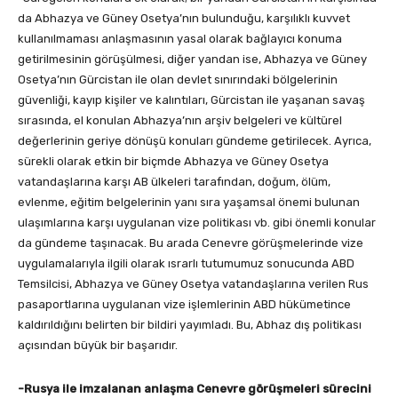
da Abhazya ve Güney Osetya’nın bulunduğu, karşılıklı kuvvet
kullanılmaması anlaşmasının yasal olarak bağlayıcı konuma
getirilmesinin görüşülmesi, diğer yandan ise, Abhazya ve Güney
Osetya’nın Gürcistan ile olan devlet sınırındaki bölgelerinin
güvenliği, kayıp kişiler ve kalıntıları, Gürcistan ile yaşanan savaş
sırasında, el konulan Abhazya’nın arşiv belgeleri ve kültürel
değerlerinin geriye dönüşü konuları gündeme getirilecek. Ayrıca,
sürekli olarak etkin bir biçmde Abhazya ve Güney Osetya
vatandaşlarına karşı AB ülkeleri tarafından, doğum, ölüm,
evlenme, eğitim belgelerinin yanı sıra yaşamsal önemi bulunan
ulaşımlarına karşı uygulanan vize politikası vb. gibi önemli konular
da gündeme taşınacak. Bu arada Cenevre görüşmelerinde vize
uygulamalarıyla ilgili olarak ısrarlı tutumumuz sonucunda ABD
Temsilcisi, Abhazya ve Güney Osetya vatandaşlarına verilen Rus
pasaportlarına uygulanan vize işlemlerinin ABD hükümetince
kaldırıldığını belirten bir bildiri yayımladı. Bu, Abhaz dış politikası
açısından büyük bir başarıdır.
-Rusya ile imzalanan anlaşma Cenevre görüşmeleri sürecini