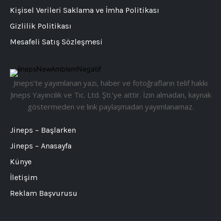
Kişisel Verileri Saklama ve İmha Politikası
Gizlilik Politikası
Mesafeli Satış Sözleşmesi
Jineps’te yayımlanan yazı, haber ve fotoğrafların telif hakkı
Jineps Yayıncılık ve Tic. Ltd. Şti.’ye aittir. İzin almadan, kaynak
göstermeden ve link paylaşmadan yayımlanamaz.
Jineps – Başlarken
Jineps – Anasayfa
Künye
İletişim
Reklam Başvurusu