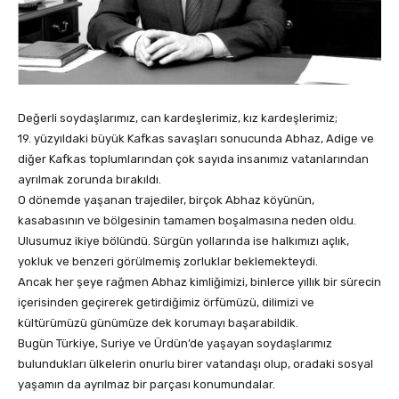
Değerli soydaşlarımız, can kardeşlerimiz, kız kardeşlerimiz;
19. yüzyıldaki büyük Kafkas savaşları sonucunda Abhaz, Adige ve
diğer Kafkas toplumlarından çok sayıda insanımız vatanlarından
ayrılmak zorunda bırakıldı.
O dönemde yaşanan trajediler, birçok Abhaz köyünün,
kasabasının ve bölgesinin tamamen boşalmasına neden oldu.
Ulusumuz ikiye bölündü. Sürgün yollarında ise halkımızı açlık,
yokluk ve benzeri görülmemiş zorluklar beklemekteydi.
Ancak her şeye rağmen Abhaz kimliğimizi, binlerce yıllık bir sürecin
içerisinden geçirerek getirdiğimiz örfümüzü, dilimizi ve
kültürümüzü günümüze dek korumayı başarabildik.
Bugün Türkiye, Suriye ve Ürdün’de yaşayan soydaşlarımız
bulundukları ülkelerin onurlu birer vatandaşı olup, oradaki sosyal
yaşamın da ayrılmaz bir parçası konumundalar.