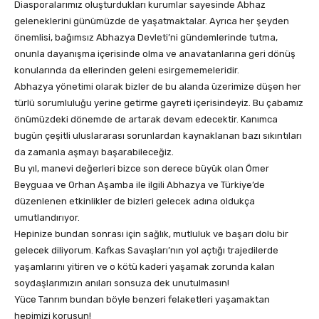
Diasporalarımız oluşturdukları kurumlar sayesinde Abhaz
geleneklerini günümüzde de yaşatmaktalar. Ayrıca her şeyden
önemlisi, bağımsız Abhazya Devleti’ni gündemlerinde tutma,
onunla dayanışma içerisinde olma ve anavatanlarına geri dönüş
konularında da ellerinden geleni esirgememeleridir.
Abhazya yönetimi olarak bizler de bu alanda üzerimize düşen her
türlü sorumluluğu yerine getirme gayreti içerisindeyiz. Bu çabamız
önümüzdeki dönemde de artarak devam edecektir. Kanımca
bugün çeşitli uluslararası sorunlardan kaynaklanan bazı sıkıntıları
da zamanla aşmayı başarabileceğiz.
Bu yıl, manevi değerleri bizce son derece büyük olan Ömer
Beyguaa ve Orhan Aşamba ile ilgili Abhazya ve Türkiye’de
düzenlenen etkinlikler de bizleri gelecek adına oldukça
umutlandırıyor.
Hepinize bundan sonrası için sağlık, mutluluk ve başarı dolu bir
gelecek diliyorum. Kafkas Savaşları’nın yol açtığı trajedilerde
yaşamlarını yitiren ve o kötü kaderi yaşamak zorunda kalan
soydaşlarımızın anıları sonsuza dek unutulmasın!
Yüce Tanrım bundan böyle benzeri felaketleri yaşamaktan
hepimizi korusun!