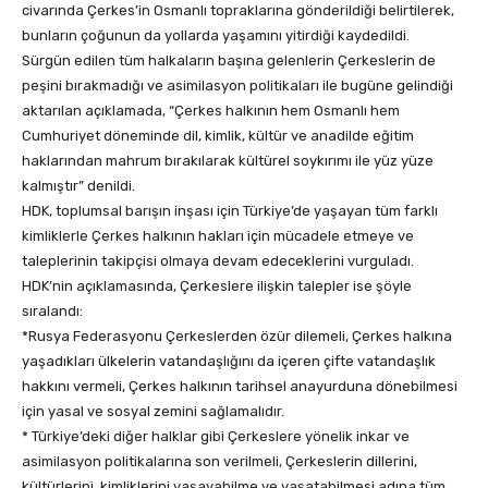
civarında Çerkes’in Osmanlı topraklarına gönderildiği belirtilerek,
bunların çoğunun da yollarda yaşamını yitirdiği kaydedildi.
Sürgün edilen tüm halkaların başına gelenlerin Çerkeslerin de
peşini bırakmadığı ve asimilasyon politikaları ile bugüne gelindiği
aktarılan açıklamada, “Çerkes halkının hem Osmanlı hem
Cumhuriyet döneminde dil, kimlik, kültür ve anadilde eğitim
haklarından mahrum bırakılarak kültürel soykırımı ile yüz yüze
kalmıştır” denildi.
HDK, toplumsal barışın inşası için Türkiye’de yaşayan tüm farklı
kimliklerle Çerkes halkının hakları için mücadele etmeye ve
taleplerinin takipçisi olmaya devam edeceklerini vurguladı.
HDK’nin açıklamasında, Çerkeslere ilişkin talepler ise şöyle
sıralandı:
*Rusya Federasyonu Çerkeslerden özür dilemeli, Çerkes halkına
yaşadıkları ülkelerin vatandaşlığını da içeren çifte vatandaşlık
hakkını vermeli, Çerkes halkının tarihsel anayurduna dönebilmesi
için yasal ve sosyal zemini sağlamalıdır.
* Türkiye’deki diğer halklar gibi Çerkeslere yönelik inkar ve
asimilasyon politikalarına son verilmeli, Çerkeslerin dillerini,
kültürlerini, kimliklerini yaşayabilme ve yaşatabilmesi adına tüm