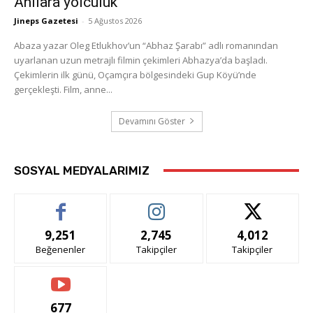
Anılara yolculuk
Jineps Gazetesi
-
5 Ağustos 2026
Abaza yazar Oleg Etlukhov’un “Abhaz Şarabı” adlı romanından
uyarlanan uzun metrajlı filmin çekimleri Abhazya’da başladı.
Çekimlerin ilk günü, Oçamçıra bölgesindeki Gup Köyü’nde
gerçekleşti. Film, anne...
Devamını Göster
SOSYAL MEDYALARIMIZ
9,251
2,745
4,012
Beğenenler
Takipçiler
Takipçiler
677