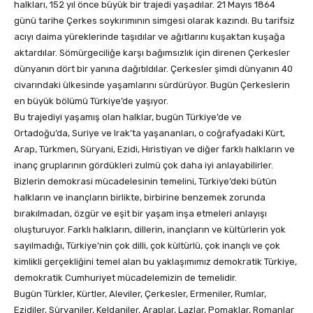
halkları, 152 yıl önce büyük bir trajedi yaşadılar. 21 Mayıs 1864
günü tarihe Çerkes soykırımının simgesi olarak kazındı. Bu tarifsiz
acıyı daima yüreklerinde taşıdılar ve ağıtlarını kuşaktan kuşağa
aktardılar. Sömürgeciliğe karşı bağımsızlık için direnen Çerkesler
dünyanın dört bir yanına dağıtıldılar. Çerkesler şimdi dünyanın 40
civarındaki ülkesinde yaşamlarını sürdürüyor. Bugün Çerkeslerin
en büyük bölümü Türkiye’de yaşıyor.
Bu trajediyi yaşamış olan halklar, bugün Türkiye’de ve
Ortadoğu’da, Suriye ve Irak’ta yaşananları, o coğrafyadaki Kürt,
Arap, Türkmen, Süryani, Ezidi, Hıristiyan ve diğer farklı halkların ve
inanç gruplarının gördükleri zulmü çok daha iyi anlayabilirler.
Bizlerin demokrasi mücadelesinin temelini, Türkiye’deki bütün
halkların ve inançların birlikte, birbirine benzemek zorunda
bırakılmadan, özgür ve eşit bir yaşam inşa etmeleri anlayışı
oluşturuyor. Farklı halkların, dillerin, inançların ve kültürlerin yok
sayılmadığı, Türkiye’nin çok dilli, çok kültürlü, çok inançlı ve çok
kimlikli gerçekliğini temel alan bu yaklaşımımız demokratik Türkiye,
demokratik Cumhuriyet mücadelemizin de temelidir.
Bugün Türkler, Kürtler, Aleviler, Çerkesler, Ermeniler, Rumlar,
Ezidiler, Süryaniler, Keldaniler, Araplar, Lazlar, Pomaklar, Romanlar