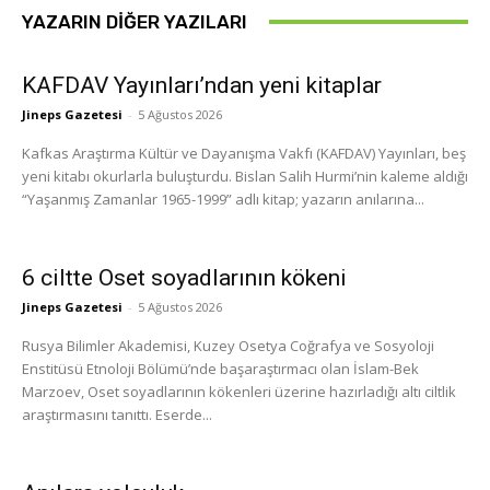
YAZARIN DIĞER YAZILARI
KAFDAV Yayınları’ndan yeni kitaplar
Jineps Gazetesi
-
5 Ağustos 2026
Kafkas Araştırma Kültür ve Dayanışma Vakfı (KAFDAV) Yayınları, beş
yeni kitabı okurlarla buluşturdu. Bislan Salih Hurmi’nin kaleme aldığı
“Yaşanmış Zamanlar 1965-1999” adlı kitap; yazarın anılarına...
6 ciltte Oset soyadlarının kökeni
Jineps Gazetesi
-
5 Ağustos 2026
Rusya Bilimler Akademisi, Kuzey Osetya Coğrafya ve Sosyoloji
Enstitüsü Etnoloji Bölümü’nde başaraştırmacı olan İslam-Bek
Marzoev, Oset soyadlarının kökenleri üzerine hazırladığı altı ciltlik
araştırmasını tanıttı. Eserde...