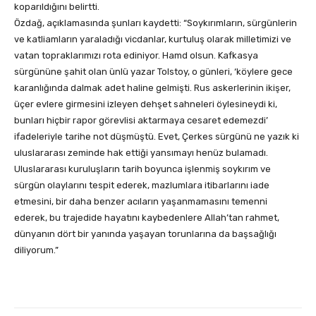
koparıldığını belirtti.
Özdağ, açıklamasında şunları kaydetti: “Soykırımların, sürgünlerin
ve katliamların yaraladığı vicdanlar, kurtuluş olarak milletimizi ve
vatan topraklarımızı rota ediniyor. Hamd olsun. Kafkasya
sürgününe şahit olan ünlü yazar Tolstoy, o günleri, ‘köylere gece
karanlığında dalmak adet haline gelmişti. Rus askerlerinin ikişer,
üçer evlere girmesini izleyen dehşet sahneleri öylesineydi ki,
bunları hiçbir rapor görevlisi aktarmaya cesaret edemezdi’
ifadeleriyle tarihe not düşmüştü. Evet, Çerkes sürgünü ne yazık ki
uluslararası zeminde hak ettiği yansımayı henüz bulamadı.
Uluslararası kuruluşların tarih boyunca işlenmiş soykırım ve
sürgün olaylarını tespit ederek, mazlumlara itibarlarını iade
etmesini, bir daha benzer acıların yaşanmamasını temenni
ederek, bu trajedide hayatını kaybedenlere Allah’tan rahmet,
dünyanın dört bir yanında yaşayan torunlarına da başsağlığı
diliyorum.”