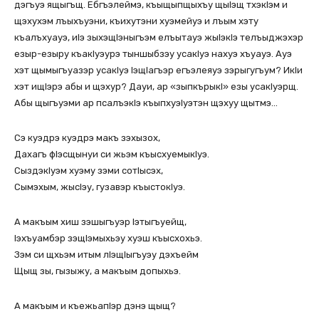
дэгъуэ ящыгъщ. Ебгъэлеймэ, къыщыпщыхъу щыIэщ тхэкIэм и
щэхухэм лъыхъуэни, къихутэни хуэмейуэ и лъым хэту
къалъхуауэ, иIэ зыхэщIэныгъэм елъытауэ жыIэкIэ телъыджэхэр
езыр-езыру къакIуэурэ тыншыбзэу усакIуэ нахуэ хъуауэ. Ауэ
хэт щымыгъуазэр усакIуэ IэщIагъэр егъэлеяуэ зэрыгугъум? ИкIи
хэт ищIэрэ абы и щэхур? Дауи, ар «зыпкърыкI» езы усакIуэрщ.
Абы щыгъуэми ар псалъэкIэ къыпхуэIуэтэн щэхуу щытмэ…
Сэ куэдрэ куэдрэ макъ зэхызох,
Дахагъ фIэсщынуи си жьэм къысхуемыкIуэ.
СыздэкIуэм хуэму зэми сотIысэх,
Сымэхым, жысIэу, гузавэр къыстокIуэ.
А макъым хиш зэшыгъуэр Iэтыгъуейщ,
Iэхъуамбэр зэщIэмыхьэу хуэш къысхохьэ.
Зэм си щхьэм итым лIэщIыгъуэу дэхъейм
Щыщ зы, гызыжу, а макъым допыхьэ.
А макъым и къежьапIэр дэнэ щыщ?