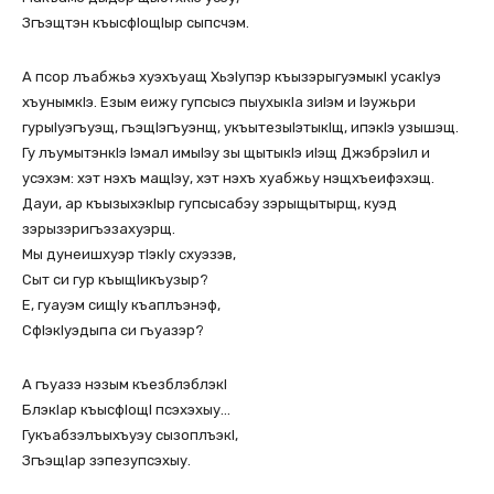
Згъэщтэн къысфIощIыр сыпсчэм.
А псор лъабжьэ хуэхъуащ ХьэIупэр къызэрыгуэмыкI усакIуэ
хъунымкIэ. Езым еижу гупсысэ пыухыкIа зиIэм и Iэужьри
гурыIуэгъуэщ, гъэщIэгъуэнщ, укъытезыIэтыкIщ, ипэкIэ узышэщ.
Гу лъумытэнкIэ Iэмал имыIэу зы щытыкIэ иIэщ ДжэбрэIил и
усэхэм: хэт нэхъ мащIэу, хэт нэхъ хуабжьу нэщхъеифэхэщ.
Дауи, ар къызыхэкIыр гупсысабэу зэрыщытырщ, куэд
зэрызэригъэзахуэрщ.
Мы дунеишхуэр тIэкIу схуэзэв,
Сыт си гур къыщIикъузыр?
Е, гуауэм сищIу къаплъэнэф,
СфIэкIуэдыпа си гъуазэр?
А гъуазэ нэзым къезблэблэкI
БлэкIар къысфIощI псэхэхыу…
Гукъабзэлъыхъуэу сызоплъэкI,
ЗгъэщIар зэпезупсэхыу.