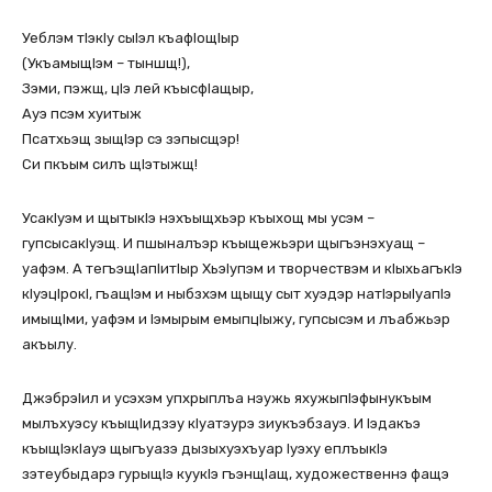
Уеблэм тIэкIу сыIэл къафIощIыр
(УкъамыщIэм – тыншщ!),
Зэми, пэжщ, цIэ лей къысфIащыр,
Ауэ псэм хуитыж
Псатхьэщ зыщIэр сэ зэпысщэр!
Си пкъым силъ щIэтыжщ!
УсакIуэм и щытыкIэ нэхъыщхьэр къыхощ мы усэм –
гупсысакIуэщ. И пшыналъэр къыщежьэри щыгъэнэхуащ –
уафэм. А тегъэщIапIитIыр ХьэIупэм и творчествэм и кIыхьагъкIэ
кIуэцIрокI, гъащIэм и ныбзхэм щыщу сыт хуэдэр натIэрыIуапIэ
имыщIми, уафэм и Iэмырым емыпцIыжу, гупсысэм и лъабжьэр
акъылу.
ДжэбрэIил и усэхэм упхрыплъа нэужь яхужыпIэфынукъым
мылъхуэсу къыщIидзэу кIуатэурэ зиукъэбзауэ. И Iэдакъэ
къыщIэкIауэ щыгъуазэ дызыхуэхъуар Iуэху еплъыкIэ
зэтеубыдарэ гурыщIэ куукIэ гъэнщIащ, художественнэ фащэ