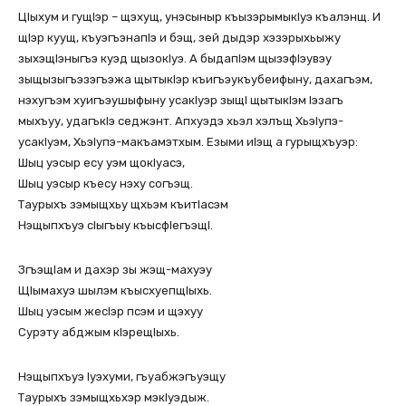
ЦIыхум и гущIэр – щэхущ, унэсыныр къызэрымыкIуэ къалэнщ. И
щIэр куущ, къуэгъэнапIэ и бэщ, зей дыдэр хэзэрыхьыжу
зыхэщIэныгъэ куэд щызокIуэ. А быдапIэм щызэфIэувэу
зыщызыгъэзэгъэжа щытыкIэр къигъэукъубеифыну, дахагъэм,
нэхугъэм хуигъэушыфыну усакIуэр зыщI щытыкIэм Iэзагъ
мыхъуу, удагъкIэ седжэнт. Апхуэдэ хьэл хэлъщ ХьэIупэ-
усакIуэм, ХьэIупэ-макъамэтхым. Езыми иIэщ а гурыщхъуэр:
Шыц уэсыр есу уэм щокIуасэ,
Шыц уэсыр къесу нэху согъэщ.
Таурыхъ зэмыщхьу щхьэм къитIасэм
Нэщыпхъуэ сIыгъыу къысфIегъэщI.
ЗгъэщIам и дахэр зы жэщ-махуэу
ЩIымахуэ шылэм къысхуепщIыхь.
Шыц уэсым жесIэр псэм и щэхуу
Сурэту абджым кIэрещIыхь.
Нэщыпхъуэ Iуэхуми, гъуабжэгъуэщу
Таурыхъ зэмыщхьхэр мэкIуэдыж.