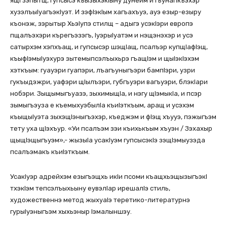
ящI зэпытщ, гупсысэ къызыхэкIыну дунейм и гъунапкъэхэр
хузэлъыIуагъэкIуэт. И зэфIэкIым хагъахъуэ, ауэ езыр-езыру
къонэж, зэрытыр ХьэIупэ стилщ – адыгэ усэкIэри европэ
пщалъэхэри кърегъэзэгъ, IуэрыIуатэм и нэщэнэхэр и усэ
сатырхэм хэпхъащ, и гупсысэр шэщIащ, псалъэр купщIафIэщ,
къыфIэмыIуэхурэ зытемыпсэлъыхьрэ гъащIэм и щыIэкIэхэм
хэткъым: гуауэри гуапэри, лъагъуныгъэри бампIэри, узри
гукъыдэжри, уафэри щIылъэри, губгъуэри вагъуэри, блэкIари
нобэри. Зыщымыгъуазэ, зыхимыщIа, и нэгу щIэмыкIа, и псэр
зымыгъэуза е къемыхуэбылIа къиIэткъым, аращ и усэхэм
къыщыIуэта зыхэщIэныгъэхэр, къеджэм и фIэщ хъууэ, пэжыгъэм
тету уха щIэхъур. «Уи псалъэм зэи къихькъым хъуэн / Зэхахыр
щыщIэщыгъуэм»,- жызыIа усакIуэм гупсысэкIэ зэщIэмыузэда
псалъэмакъ къиIэткъым.
УсакIуэр адрейхэм езыгъэщхь икIи псоми къащхьэщызыгъэкI
тхэкIэм тепсэлъыхьыну еувэлIар ирешалIэ стиль,
художественнэ метод жыхуаIэ теретико-литературнэ
гурыIуэныгъэм хыхьэныр Iэмалыншэу.