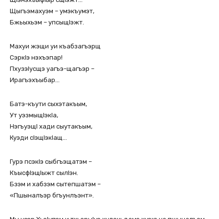
Щыгъэмахуэм – умэкъумэт,
Бжьыхьэм – упсыщIэжт.
Махуи жэщи уи къабзагъэрщ
СэркIэ нэхъэпар!
ПхузэIусщэ уагъэ-щагъэр –
Ирагъэхъыбар…
Батэ-къути сыхэтакъым,
Ут уэзмыщIэкIа,
НэгъуэщI хади сыутакъым,
Куэди сIэщIэкIащ…
Гурэ псэкIэ сыбгъэщатэм –
КъысфIэщIыжт сылIэн.
Бзэм и хабзэм сытепшатэм –
«Пшыналъэр бгъунлъэнт».