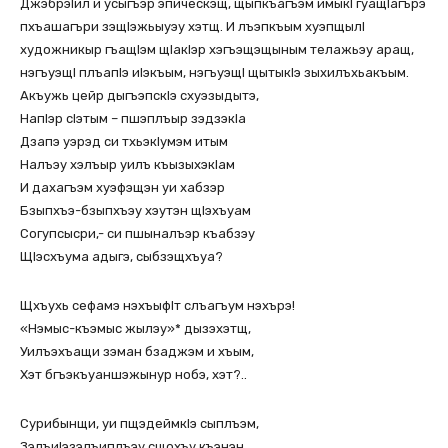
ДжэбрэIил и усыгъэр эпическэщ, щыпкъагъэм имыкI гуащIагърэ
пхъашагъри зэщIэжьыуэу хэтщ. И лъэпкъым хуэпщылI
художникыр гъащIэм щIакIэр хэгъэщэщыным телажьэу аращ,
нэгъуэщI плъапIэ иIэкъым, нэгъуэщI щытыкIэ зыхилъхьакъым.
Акъужь цейр дыгъэпскIэ схуэзыдытэ,
НапIэр сIэтым – пшэплъыр зэдзэкIа
Дзапэ уэрэд си тхьэкIумэм итым
Налъэу хэлъыр уилъ къызыхэкIам
И дахагъэм хуэфэщэн уи хабзэр
Бзыпхъэ-бзыпхъэу хэутэн щIэхъуам
Согупсысри,- си пшыналъэр къабзэу
ЩIэсхъума адыгэ, сыбзэщхъуа?
Щхъухь сефамэ нэхъыфIт слъагъум нэхърэ!
«Нэмыс-къэмыс жылэу»* дызэхэтщ,
Уилъэхъащи зэман бзаджэм и хъым,
Хэт бгъэкъуаншэжынур нобэ, хэт?..
Сурибынщи, уи пщэдеймкIэ сыплъэм,
ЗэлъиIэзэлъиплъэу сщохъу къэнэн …