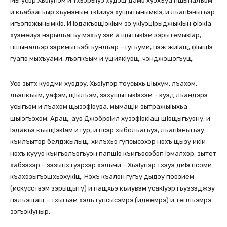
Мы усэр ХьэIупэм и тхьэрыIуэ худэщ дамэ хуэхъуа пшыналъэм
и къабзагъыр хъумэным ткIийуэ хущытынымкIэ, и лъапIэныгъэр
игъэпэжынымкIэ. И IэдакъэщIэкIым зэ укIуэцIрыджыкIын фIэкIа
хуэмейуэ нэрылъагъу мэхъу зэи а щытыкIэм зэрытемыкIар,
пшыналъэр зэримыгъэбгъунлъар – гугъуми, пэж жиIащ, фIыщIэ
гуапэ мыхъуами, лъэпкъым и ущиякIуэщ, чэнджэщэгъущ.
Усэ зытх куэдми хуэдэу, ХьэIупэр тоусыхь цIыхум, лъахэм,
лъэпкъым, уафэм, щIылъэм, зэхущытыкIэхэм – куэд лъандэрэ
усыгъэм и лъахэм щызэфIэува, мымащIи зытражыIыхьа
щыIэгъэхэм. Аращ, ауэ ДжэбрэIил хузэфIэкIащ щIэщыгъуэну, и
Iэдакъэ къыщIэкIам и гур, и псэр хыболъагъуэ, лъапIэныгъэу
къилъытэр белджылыщ, хилъхьэ гупсысэхэр нэхъ щызу икIи
нэхъ куууэ къигъэлъэгъуэн папщIэ къигъэсэбэп Iэмалхэр, зытет
хабзэхэр – зэзыпх гуэрхэр хэлъми – ХьэIупэр тхэуэ диIэ псоми
къахэзыгъэщхьэхукIщ. Нэхъ къалэн гугъу дыдэу поэзием
(искусствэм зэрыщыту) и пащхьэ къиувэм усакIуэр гъуэзэджэу
пэлъэщащ – тхыгъэм хэлъ гупсысэмрэ (идеемрэ) и теплъэмрэ
зэгъэкIуныр.