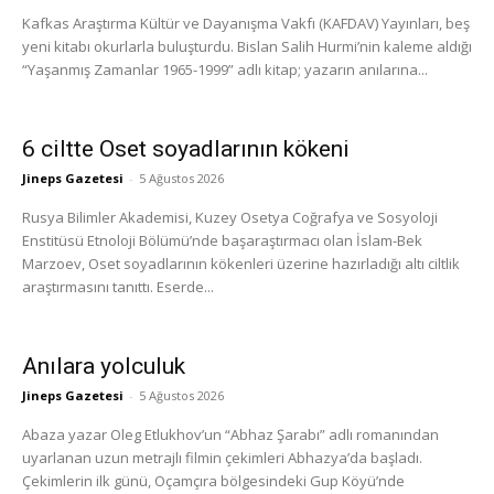
Kafkas Araştırma Kültür ve Dayanışma Vakfı (KAFDAV) Yayınları, beş
yeni kitabı okurlarla buluşturdu. Bislan Salih Hurmi’nin kaleme aldığı
“Yaşanmış Zamanlar 1965-1999” adlı kitap; yazarın anılarına...
6 ciltte Oset soyadlarının kökeni
Jineps Gazetesi
-
5 Ağustos 2026
Rusya Bilimler Akademisi, Kuzey Osetya Coğrafya ve Sosyoloji
Enstitüsü Etnoloji Bölümü’nde başaraştırmacı olan İslam-Bek
Marzoev, Oset soyadlarının kökenleri üzerine hazırladığı altı ciltlik
araştırmasını tanıttı. Eserde...
Anılara yolculuk
Jineps Gazetesi
-
5 Ağustos 2026
Abaza yazar Oleg Etlukhov’un “Abhaz Şarabı” adlı romanından
uyarlanan uzun metrajlı filmin çekimleri Abhazya’da başladı.
Çekimlerin ilk günü, Oçamçıra bölgesindeki Gup Köyü’nde