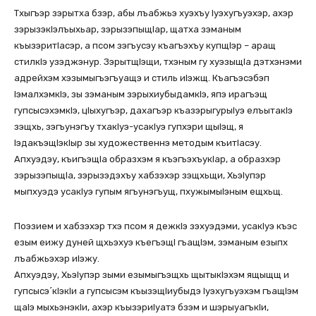
Тхыгъэр зэрытха бзэр, абы лъабжьэ хуэхъу Iуэхугъуэхэр, ахэр
зэрызэкIэлъыхьар, зэрызэпыщIар, щатха зэманым
къызэритIасэр, а псом зэгъусэу къагъэхъу купщIэр – аращ
стилкIэ узэджэнур. ЗэрытщIэщи, тхэным гу хуэзыщIа дэтхэнэми
адрейхэм хэзымыгъэгъуащэ и стиль иIэжщ. Къагъэсэбэп
IэмалхэмкIэ, зы зэманым зэрыхиубыдамкIэ, япэ ирагъэщ
гупсысэхэмкIэ, цIыхугъэр, дахагъэр къазэрыгурыIуэ елъытакIэ
зэщхь, зэгъунэгъу тхакIуэ-усакIуэ гупхэри щыIэщ, я
IэдакъэщIэкIыр зы художественнэ методым къитIасэу.
Апхуэдэу, къигъэщIа образхэм я къэгъэхъукIар, а образхэр
зэрызэпыщIа, зэрызэдэхъу хабзэхэр зэщхьщи, ХьэIупэр
мыпхуэдэ усакIуэ гупым ягъунэгъущ, пхужымыIэным ещхьщ.
Поэзием и хабзэхэр тхэ псом я дежкIэ зэхуэдэми, усакIуэ къэс
езым еижу дуней щхьэхуэ къегъэщI гъащIэм, зэманым езыпх
лъабжьэхэр иIэжу.
Апхуэдэу, ХьэIупэр зыми езымыгъэщхь щытыкIэхэм ящыщщ и
гупсысэ´кIэкIи а гупсысэм къызэщIиубыдэ Iуэхугъуэхэм гъащIэм
щаIэ мыхьэнэкIи, ахэр къызэриIуатэ бзэм и шэрыуагъкIи,