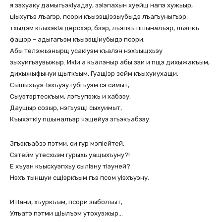
я зэхуаку дамыгъэкIуадэу, зэIэпахын хуейщ напэ хужьыр,
цIыхугъэ лъагэр, псори къызэщIэзыубыдэ лъагъуныгъэр,
тхыдэм къыхэкIа дерсхэр, бзэр, лъэпкъ пшыналъэр, лъэпкъ
фащэр – адыгагъэм къызэщIиубыдэ псори.
Абы телэжьэнырщ усакIуэм къалэн нэхъыщхьэу
зыхуигъэувыжыр. ИкIи а къалэныр абы зэи и пщэ дихыжакъым,
дихыжыфынуи щыткъым, ГуащIэр зейм къыхуиухащи.
Сышыхъуэ-Iэхъуэу губгъуэм сэ симыт,
Сыуэтэртескъым, лэгъупэжь и хабзэу.
Даущыр созыр, нэгъуэщI сыхуимыт,
КъыхэткIу пшыналъэр чэщейуэ згъэкъабзэу.
Згъэкъабзэ пэтми, си гур мэпIейтей:
Сэтейм утесхьэм гурыхь уащыхъуну?!
Е хъуэн къысхуэпхьу сылIэну тIэуней?
Нэхъ тыншуи сщIэркъым гъэ псом уIэхъуэну.
ИтIани, хъуркъым, псори зыболъыт,
Улъатэ пэтми щIылъэм утохуэжыр…