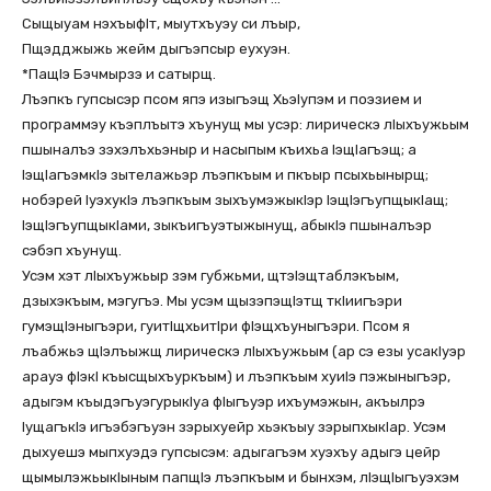
Сыщыуам нэхъыфIт, мыутхъуэу си лъыр,
Пщэдджыжь жейм дыгъэпсыр еухуэн.
*ПащIэ Бэчмырзэ и сатырщ.
Лъэпкъ гупсысэр псом япэ изыгъэщ ХьэIупэм и поэзием и
программэу къэплъытэ хъунущ мы усэр: лирическэ лIыхъужьым
пшыналъэ зэхэлъхьэныр и насыпым къихьа IэщIагъэщ; а
IэщIагъэмкIэ зытелажьэр лъэпкъым и пкъыр псыхьынырщ;
нобэрей IуэхукIэ лъэпкъым зыхъумэжыкIэр IэщIэгъупщыкIащ;
IэщIэгъупщыкIами, зыкъигъуэтыжынущ, абыкIэ пшыналъэр
сэбэп хъунущ.
Усэм хэт лIыхъужьыр зэм губжьми, щтэIэщтаблэкъым,
дзыхэкъым, мэгугъэ. Мы усэм щызэпэщIэтщ ткIиигъэри
гумэщIэныгъэри, гуитIщхьитIри фIэщхъуныгъэри. Псом я
лъабжьэ щIэлъыжщ лирическэ лIыхъужьым (ар сэ езы усакIуэр
арауэ фIэкI къысщыхъуркъым) и лъэпкъым хуиIэ пэжыныгъэр,
адыгэм къыдэгъуэгурыкIуа фIыгъуэр ихъумэжын, акъылрэ
IущагъкIэ игъэбэгъуэн зэрыхуейр хьэкъыу зэрыпхыкIар. Усэм
дыхуешэ мыпхуэдэ гупсысэм: адыгагъэм хуэхъу адыгэ цейр
щымылэжьыкIыным папщIэ лъэпкъым и бынхэм, лIэщIыгъуэхэм