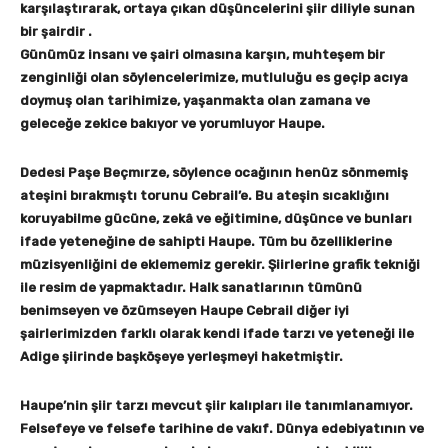
karşılaştırarak, ortaya çıkan düşüncelerini şiir diliyle sunan
bir şairdir .
Günümüz insanı ve şairi olmasına karşın, muhteşem bir
zenginliği olan söylencelerimize, mutluluğu es geçip acıya
doymuş olan tarihimize, yaşanmakta olan zamana ve
geleceğe zekice bakıyor ve yorumluyor Haupe.
Dedesi Paşe Beçmırze, söylence ocağının henüz sönmemiş
ateşini bırakmıştı torunu Cebrail’e. Bu ateşin sıcaklığını
koruyabilme gücüne, zekâ ve eğitimine, düşünce ve bunları
ifade yeteneğine de sahipti Haupe. Tüm bu özelliklerine
müzisyenliğini de eklememiz gerekir. Şiirlerine grafik tekniği
ile resim de yapmaktadır. Halk sanatlarının tümünü
benimseyen ve özümseyen Haupe Cebrail diğer iyi
şairlerimizden farklı olarak kendi ifade tarzı ve yeteneği ile
Adige şiirinde başköşeye yerleşmeyi haketmiştir.
Haupe’nin şiir tarzı mevcut şiir kalıpları ile tanımlanamıyor.
Felsefeye ve felsefe tarihine de vakıf. Dünya edebiyatının ve