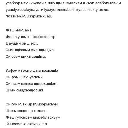
усэбзэр нэхъ къулей зыщIу щыIэ Iэмалхэм я къэгъэсэбэпыкIэкIи
усакIуэ зэфIэувауэ, и IуэхуеплъыкIэ, и гъуазэ иIэжу адыгэ
поэзием къызэрыхыхьар.
Жэщ макъамэ
Жэщ-гупсысэ сIэщIэщэщыр
Даущым зыщIеф…
СымыщIэжми сызыщыщыр,
Си бзэм щихъ сещIыф.
Уафэм къехыр щызгъэхьэщIэ
Си фэм щIэхъуэпсыкI
Си псэм шыпсэ щызэхищIэм,
ЩIым сыщхьэщосыкI.
Си гум къэкIыр къызэрыхъум
Щихъ нэщэнэр хэлъщ.
Жэщ гупсысэм щызэблэсхъум
Къысхелъхьэжыр хьэл.