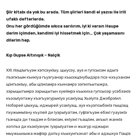
Şiir kitabı da yok bu arada. Tüm şiirleri kendi el yazısı ile irili
ufaklı defterlerde.
Onu her gördüğümde sıkıca sarılırım, iyi ki varsın Haupe
derim içimden, kendimi iyi hissetmek için… Çok yaşamasını
dilerim hep.
Kıp Gupse Altınışık – Nalçik
ХХI лIэщIыгъуэм хэпсэукIыу, щыусэу, ауэ и гупсысэм адыгэ
лъэпкъым къикIуа гъуэгуанэр къызэщIиубыдэрэ псэ-кхъузанэм
щIигъэкIыу, абы щIэкIамрэ къинамрэ зэпилъытыжрэ,
зэрыщытымрэ зэрыщытын хуеймрэ къыхиха гупсысэр усэбзэкIэ
къэзыIуэтэжу къэгъуэгурыкIуэ усакIуэщ ХьэIупэ ДжэбрэIил.
Нобэрей цIыхущ, иджырей усакIуэщ, ауэ къуэпсыбэкIэ пыщIащ
пхужымыIэну къулей ди IуэрыIуатэм, гуфIэгъуэм ебэкI гуауэкIэ
гъэнщIа ди тхыдэм и блэкIам, екIуэкI гъащIэм, акъыл жанкIэ
хоплъэ ди къэкIуэнум. IуэрыIуатэм и жьэгур иджыри
мыужьыхыжа мафIэр дэлъу къыхуигъэнат абы и адэшхуэ ПащIэ