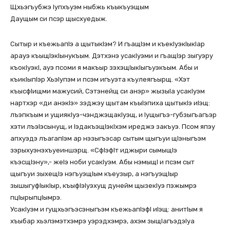
Щхьэгъубжэ Iупхъуэм ныбжь къыкъуэщым
Даущым си псэр щысхуедыж.
Сытыр и къежьапIэ а щытыкIэм? И гъащIэм и къекIуэкIыкIар
арауэ къыщIэкIынукъым. Дэтхэнэ усакIуэми и гъащIэр зыгуэру
къокIуэкI, ауэ псоми я макъыр зэхэщIыкIыгъуэкъым. Абы и
къикIыпIэр ХьэIупэм и псэм игъуэта къулеягъырщ. «Хэт
къысфIищми мажусий, Сэтэнейщ си анэр» жызыIа усакIуэм
нартхэр «ди анэкIэ» зэджэу щытам къыIэпиха щытыкIэ иIэщ:
лъэпкъым и ущиякIуэ-чэнджэщакIуэщ, и Iущыгъэ-губзыгъагъэр
хэти лъэIэсынущ, и IэдакъэщIэкIхэм иреджэ закъуэ. Псом япэу
апхуэдэ лъагапIэм ар нэзыгъэсар сытым щыгъуи щIэныгъэм
зэрыхуэнэхъуеиншэрщ. «СфIэфIт иджыри сымыщIэ
къэсщIэну»,- жеIэ ноби усакIуэм. Абы нэмыщI и псэм сыт
щыгъуи зыхещIэ нэгъуэщIым къеузыр, а нэгъуэщIыр
зышыгуфIыкIыр, къыфIэIуэхущ дунейм щызекIуэ пэжымрэ
пцIырыпцIымрэ.
УсакIуэм и гущхьэгъэсэныгъэм къежьапIэфI иIэщ: анитIым я
хъыбар хьэлэмэтхэмрэ уэрэдхэмрэ, ахэм зыщIагъэдэIуа