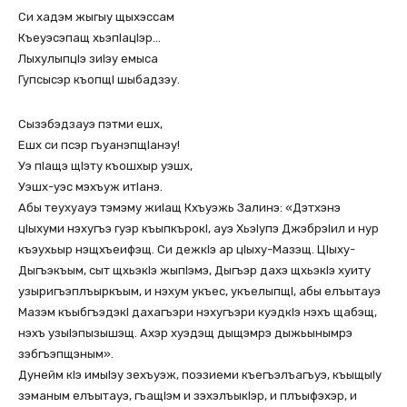
Си хадэм жыгыу щыхэссам
Къеуэсэпащ хьэпIацIэр…
ЛыхулыпцIэ зиIэу емыса
Гупсысэр къопщI шыбадзэу.
Сызэбэдзауэ пэтми ешх,
Ешх си псэр гъуанэпщIанэу!
Уэ пIащэ щIэту къошхыр уэшх,
Уэшх-уэс мэхъуж итIанэ.
Абы теухуауэ тэмэму жиIащ Кхъуэжь Залинэ: «Дэтхэнэ
цIыхуми нэхугъэ гуэр къыпкърокI, ауэ ХьэIупэ ДжэбрэIил и нур
къэухьыр нэщхъеифэщ. Си дежкIэ ар цIыху-Мазэщ. ЦIыху-
Дыгъэкъым, сыт щхьэкIэ жыпIэмэ, Дыгъэр дахэ щхьэкIэ хуиту
узыригъэплъыркъым, и нэхум укъес, укъелыпщI, абы елъытауэ
Мазэм къыбгъэдэкI дахагъэри нэхугъэри куэдкIэ нэхъ щабэщ,
нэхъ узыIэпызышэщ. Ахэр хуэдэщ дыщэмрэ дыжьынымрэ
зэбгъэпщэным».
Дунейм кIэ имыIэу зехъуэж, поэзиеми къегъэлъагъуэ, къыщыIу
зэманым елъытауэ, гъащIэм и зэхэлъыкIэр, и плъыфэхэр, и