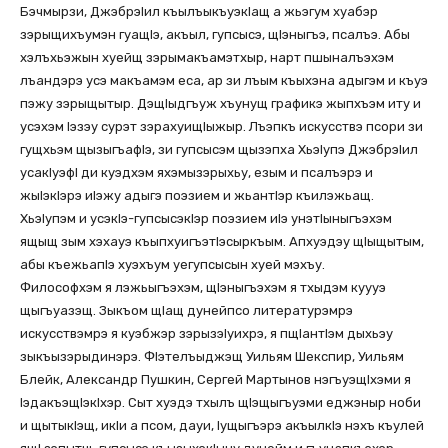
Бэчмырзи, ДжэбрэIил къылъыкъуэкIащ а жьэгум хуабэр
зэрыщихъумэн гуащIэ, акъыл, гупсысэ, щIэныгъэ, псалъэ. Абы
хэлъхьэжын хуейщ зэрымакъамэтхыр, нарт пшыналъэхэм
лъандэрэ усэ макъамэм еса, ар зи лъым къыхэна адыгэм и къуэ
пэжу зэрыщытыр. ДэщIыдгъуж хъунущ графикэ жыпхъэм иту и
усэхэм Iэзэу сурэт зэрахуищIыжыр. Лъэпкъ искусствэ псори зи
гущхьэм щызыгъафIэ, зи гупсысэм щызэпха ХьэIупэ ДжэбрэIил
усакIуэфI ди куэдхэм яхэмызэрыхьу, езым и псалъэрэ и
жыIэкIэрэ иIэжу адыгэ поэзием и жьантIэр къилэжьащ.
ХьэIупэм и усэкIэ-гупсысэкIэр поэзием иIэ унэтIыныгъэхэм
ящыщ зым хэхауэ къыпхуигъэтIэсыркъым. Апхуэдэу щIыщытым,
абы къежьапIэ хуэхъум уегупсысын хуей мэхъу.
Философхэм я лэжьыгъэхэм, щIэныгъэхэм я тхыдэм куууэ
щыгъуазэщ. Зыкъом щIащ дунейпсо литературэмрэ
искусствэмрэ я куэбжэр зэрызэIуихрэ, я пщIантIэм дыхьэу
зыкъызэрыдинэрэ. ФIэтелъыджэщ Уильям Шекспир, Уильям
Блейк, Александр Пушкин, Сергей Мартынов нэгъуэщIхэми я
IэдакъэщIэкIхэр. Сыт хуэдэ тхылъ щIэщыгъуэми еджэныр ноби
и щытыкIэщ, икIи а псом, дауи, Iущыгъэрэ акъылкIэ нэхъ къулей