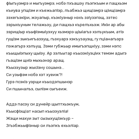
фIыгъуэмрэ и мыгъуэмрэ; нобэ пхъашэу лъэпкъым и пащхьэм
къиува упщIэм и къежьапIэр, лъабжьэ щищIамрэ щIищIамрэ
зэхегъэкIри, жэуапыр, къэкIуэныр нэхъ зэIузэпэщ, зэтес
зэрыхъуным телажьэу, ди пащхьэ кърелъхьэж. ИкIи ар абы
зэрищIыр къыфIэмыIуэхуу хьэмэрэ щIыIагъэ хэлъукъым, атIэ
гущIэм зыкъигъазэущ, гъэхуарэ хэкъузауэщ, гу пцIанагъэрэ
пэжагърэ хэлъущ. Зэми губжьыр имыгъэпщкIуу, зэми нэпс
къыщыIэпыху щыIэу. Ар зэлъытар къызэкIуэцIих темэм адыгэ
гъащIэм щиIэ мыхьэнэр аращ.
Къызэузыр жысIэну сошынэ…
Си узыфэм нобэ хэт хуеиж?!
Гурэ псэкIэ уэрщи къыздэпшынэр
Си пшыналъэ, сылIэм сыгъеиж.
Аддэ пасэу си дунейр щыптхьэкъум,
КъысфIэщIат насып къызэуэлIа!
Жэщи махуи зыт сызыхущIэкъур –
ЗгъэбжьыфIэныр си лъэпкъ ехьэлIар.