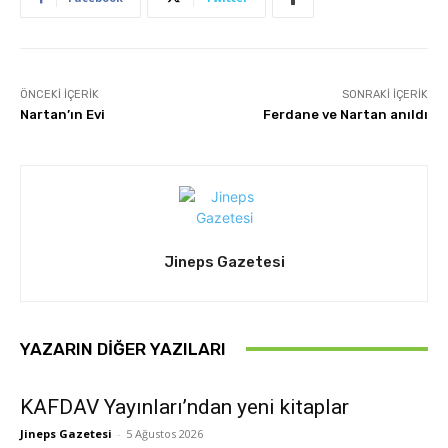
ÖNCEKI İÇERIK
SONRAKI İÇERIK
Nartan’ın Evi
Ferdane ve Nartan anıldı
Jineps Gazetesi
YAZARIN DIĞER YAZILARI
KAFDAV Yayınları’ndan yeni kitaplar
Jineps Gazetesi
-
5 Ağustos 2026