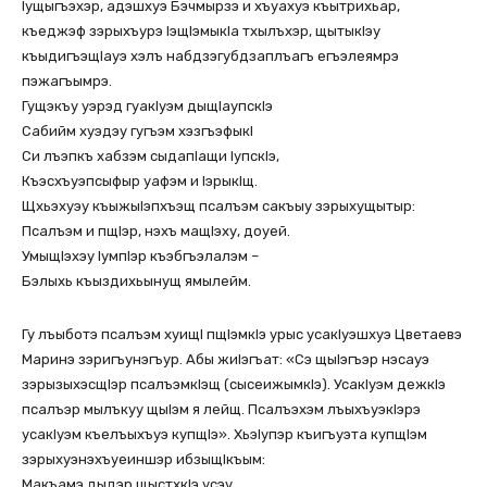
Iущыгъэхэр, адэшхуэ Бэчмырзэ и хъуахуэ къытрихьар,
къеджэф зэрыхъурэ IэщIэмыкIа тхылъхэр, щытыкIэу
къыдигъэщIауэ хэлъ набдзэгубдзаплъагъ егъэлеямрэ
пэжагъымрэ.
Гущэкъу уэрэд гуакIуэм дыщIаупскIэ
Сабийм хуэдэу гугъэм хэзгъэфыкI
Си лъэпкъ хабзэм сыдапIащи IупскIэ,
Къэсхъуэпсыфыр уафэм и IэрыкIщ.
Щхьэхуэу къыжыIэпхъэщ псалъэм сакъыу зэрыхущытыр:
Псалъэм и пщIэр, нэхъ мащIэху, доуей.
УмыщIэхэу IумпIэр къэбгъэлалэм –
Бэлыхь къыздихьынущ ямылейм.
Гу лъыботэ псалъэм хуищI пщIэмкIэ урыс усакIуэшхуэ Цветаевэ
Маринэ зэригъунэгъур. Абы жиIэгъат: «Сэ щыIэгъэр нэсауэ
зэрызыхэсщIэр псалъэмкIэщ (сысеижымкIэ). УсакIуэм дежкIэ
псалъэр мылъкуу щыIэм я лейщ. Псалъэхэм лъыхъуэкIэрэ
усакIуэм къелъыхъуэ купщIэ». ХьэIупэр къигъуэта купщIэм
зэрыхуэнэхъуеиншэр ибзыщIкъым:
Макъамэ дыдэр щыстхкIэ усэу,