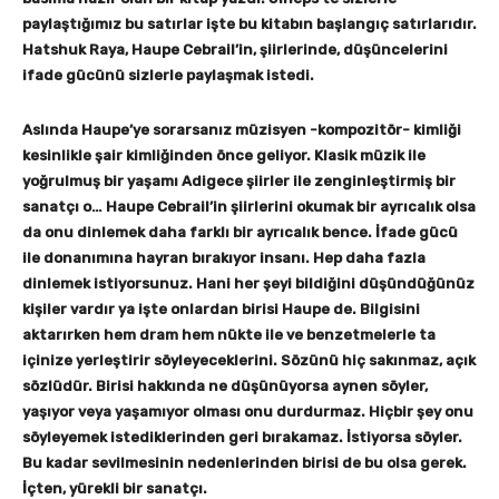
paylaştığımız bu satırlar işte bu kitabın başlangıç satırlarıdır.
Hatshuk Raya, Haupe Cebrail’in, şiirlerinde, düşüncelerini
ifade gücünü sizlerle paylaşmak istedi.
Aslında Haupe’ye sorarsanız müzisyen -kompozitör- kimliği
kesinlikle şair kimliğinden önce geliyor. Klasik müzik ile
yoğrulmuş bir yaşamı Adigece şiirler ile zenginleştirmiş bir
sanatçı o… Haupe Cebrail’in şiirlerini okumak bir ayrıcalık olsa
da onu dinlemek daha farklı bir ayrıcalık bence. İfade gücü
ile donanımına hayran bırakıyor insanı. Hep daha fazla
dinlemek istiyorsunuz. Hani her şeyi bildiğini düşündüğünüz
kişiler vardır ya işte onlardan birisi Haupe de. Bilgisini
aktarırken hem dram hem nükte ile ve benzetmelerle ta
içinize yerleştirir söyleyeceklerini. Sözünü hiç sakınmaz, açık
sözlüdür. Birisi hakkında ne düşünüyorsa aynen söyler,
yaşıyor veya yaşamıyor olması onu durdurmaz. Hiçbir şey onu
söyleyemek istediklerinden geri bırakamaz. İstiyorsa söyler.
Bu kadar sevilmesinin nedenlerinden birisi de bu olsa gerek.
İçten, yürekli bir sanatçı.