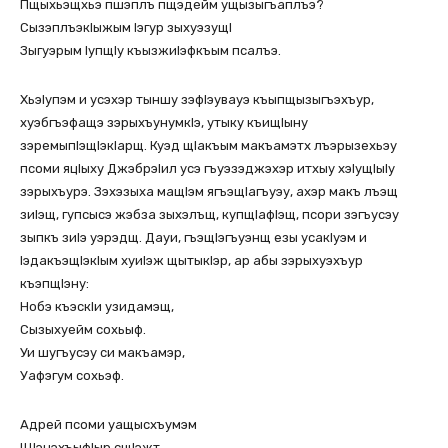
Пщыхьэщхьэ пшэплъ пщэдейм ущызыгъаплъэ?
СызэплъэкIыжым Iэгур зыхуэзущI
Зыгуэрым IупщIу къызжиIэфкъым псалъэ.
ХьэIупэм и усэхэр тыншу зэфIэувауэ къыпщызыгъэхъур,
хуэбгъэфащэ зэрыхъунумкIэ, утыку къищIыну
зэремыпIэщIэкIарщ. Куэд щIакъым макъамэтх лъэрызехьэу
псоми яцIыху ДжэбрэIил усэ гъуэзэджэхэр итхыу хэIущIыIу
зэрыхъурэ. Зэхэзыха мащIэм ягъэщIагъуэу, ахэр макъ лъэщ
зиIэщ, гупсысэ жэбза зыхэлъщ, купщIафIэщ, псори зэгъусэу
зыпкъ зиIэ уэрэдщ. Дауи, гъэщIэгъуэнщ езы усакIуэм и
IэдакъэщIэкIым хуиIэж щытыкIэр, ар абы зэрыхуэхъур
къэпщIэну:
Нобэ къэскIи узидамэщ,
Сызыхуейм сохьыф.
Уи шугъусэу си макъамэр,
Уафэгум сохьэф.
Адрей псоми уащысхъумэм
ЩIэнэхъыфIыр сщIэжт…