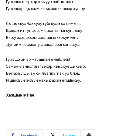
Гупсысэ шырхэр къыууэ зэблолъэт,
Гупсысэр щыжым – къысхохьэжыр хуэшу.
Сышыхъуэ-Iэхъуэу губгъуэм сэ симыт…
Щхьэм ит гупсысэм сахэтщ лэгъупэжьу.
Ежьу зэхэсххэм сащIащ щхьэхуимыт,
Дунейм тесхьэну фащэр зэзгъэпэщу…
Гуращэ зиIэр – гуащIэм емыблэж!
Зэман-лэныстэм гъэхэр къысхуещыхьыр.
Бэлыхьу щыIэм си лъэпкъ тIэкIур блэш,
И шыхъуи Iэхъуи нэхъ дахэм епщIыхьу.
ХьэцIыкIу Рае
Facebook
Twitter