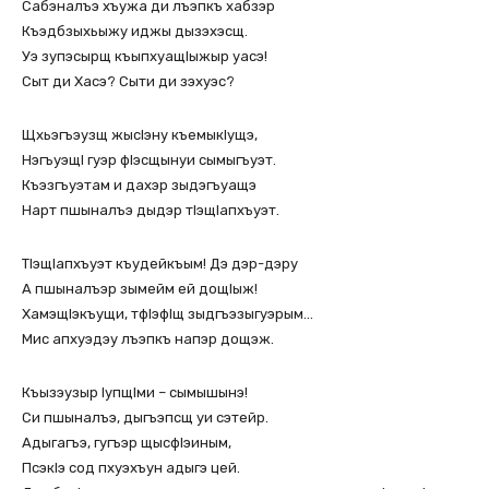
Сабэналъэ хъужа ди лъэпкъ хабзэр
Къэдбзыхьыжу иджы дызэхэсщ.
Уэ зупэсырщ къыпхуащIыжыр уасэ!
Сыт ди Хасэ? Сыти ди зэхуэс?
Щхьэгъэузщ жысIэну къемыкIущэ,
НэгъуэщI гуэр фIэсщынуи сымыгъуэт.
Къэзгъуэтам и дахэр зыдэгъуащэ
Нарт пшыналъэ дыдэр тIэщIапхъуэт.
ТIэщIапхъуэт къудейкъым! Дэ дэр-дэру
А пшыналъэр зымейм ей дощIыж!
ХамэщIэкъущи, тфIэфIщ зыдгъэзыгуэрым…
Мис апхуэдэу лъэпкъ напэр дощэж.
Къызэузыр IупщIми – сымышынэ!
Си пшыналъэ, дыгъэпсщ уи сэтейр.
Адыгагъэ, гугъэр щысфIэиным,
ПсэкIэ сод пхуэхъун адыгэ цей.