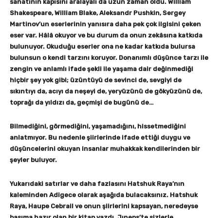
sanatının kapısını aralayalı da uzun zaman oldu. William
Shakespeare, William Blake, Aleksandr Pushkin, Sergey
Martinov’un eserlerinin yanısıra daha pek çok ilgisini çeken
eser var. Hâlâ okuyor ve bu durum da onun zekâsına katkıda
bulunuyor. Okuduğu eserler ona ne kadar katkıda bulursa
bulunsun o kendi tarzını koruyor. Donanımlı düşünce tarzı ile
zengin ve anlamlı ifade şekli ile yaşama dair değinmediği
hiçbir şey yok gibi; üzüntüyü de sevinci de, sevgiyi de
sıkıntıyı da, acıyı da neşeyi de, yeryüzünü de gökyüzünü de,
toprağı da yıldızı da, geçmişi de bugünü de…
Bilmediğini, görmediğini, yaşamadığını, hissetmediğini
anlatmıyor. Bu nedenle şiirlerinde ifade ettiği duygu ve
düşüncelerini okuyan insanlar muhakkak kendilerinden bir
şeyler buluyor.
Yukarıdaki satırlar ve daha fazlasını Hatshuk Raya’nın
kaleminden Adigece olarak aşağıda bulacaksınız. Hatshuk
Raya, Haupe Cebrail ve onun şiirlerini kapsayan, neredeyse
basıma hazır olan bir kitap yazdı. Jıneps’te sizlerle