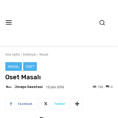
Ana Sayfa
Edebiyat
Masal
MASAL
OSET
Oset Masalı
Jineps Gazetesi
732
0
1 Eylül 2016
Facebook
Twitter