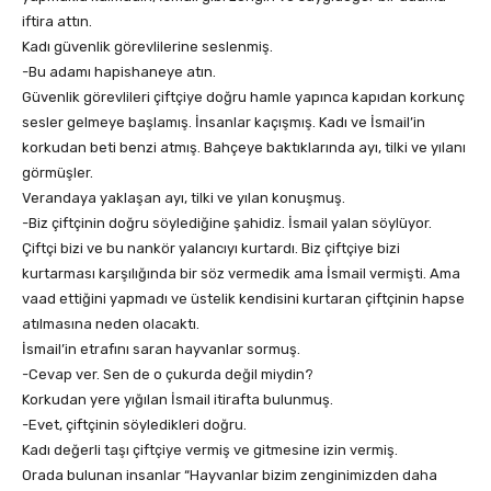
iftira attın.
Kadı güvenlik görevlilerine seslenmiş.
-Bu adamı hapishaneye atın.
Güvenlik görevlileri çiftçiye doğru hamle yapınca kapıdan korkunç
sesler gelmeye başlamış. İnsanlar kaçışmış. Kadı ve İsmail’in
korkudan beti benzi atmış. Bahçeye baktıklarında ayı, tilki ve yılanı
görmüşler.
Verandaya yaklaşan ayı, tilki ve yılan konuşmuş.
-Biz çiftçinin doğru söylediğine şahidiz. İsmail yalan söylüyor.
Çiftçi bizi ve bu nankör yalancıyı kurtardı. Biz çiftçiye bizi
kurtarması karşılığında bir söz vermedik ama İsmail vermişti. Ama
vaad ettiğini yapmadı ve üstelik kendisini kurtaran çiftçinin hapse
atılmasına neden olacaktı.
İsmail’in etrafını saran hayvanlar sormuş.
-Cevap ver. Sen de o çukurda değil miydin?
Korkudan yere yığılan İsmail itirafta bulunmuş.
-Evet, çiftçinin söyledikleri doğru.
Kadı değerli taşı çiftçiye vermiş ve gitmesine izin vermiş.
Orada bulunan insanlar “Hayvanlar bizim zenginimizden daha