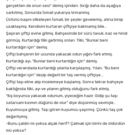
gerçekten de onun sesi” demiş içinden. Sırığı daha da aşağıya
sarkıtmış. Sonunda İsmail yukarıya tırmanmış.
Üstünü başını silkeleyen İsmail, bir şeyler gevelemiş, atına binip
uzaklaşmış. Kendisini kurtaran çiftçiye bakmamış bile…
Şaşıran çiftçi evine gitmiş. Bahçesinde bir sürü tavuk, kaz ve hindi
görmüş. Kurtardığı tilki getirmiş onları. Tilki, “Bunlar beni
kurtardığın için” demiş.
Çiftçi bahçenin bir ucunda yakacak odun yığını fark etmiş.
Kurtardığı ayı, “Bunlar beni kurtardığın için” demiş.
Çiftçi verandada kurtardığı yılanla karşılaşmış. Yılan, “Bu beni
kurtardığın için” deyip değerli bir taş vermiş çiftçiye…
Çiftçi taşı eline alıp incelemeye başlamış. Sonra tekrar bahçeye
baktığında tilki, ayı ve yılanın gitmiş olduğunu fark etmiş.
“Kış boyunca yakacak odunum, yiyeceğim hazır. Gidip şu taşı
satarsam kızımın düğünü de olur” diye düşünmüş sevinçle…
Kuyumcuya gitmiş. Taşı gören kuyumcu şaşırmış. Çünkü taş çok
değerliymiş.
-Bunu çaldın mı yoksa alçak herif? Çalmak için birini de öldürdün
mü yoksa?