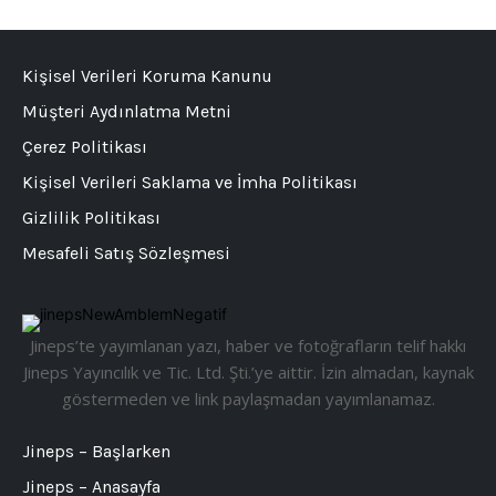
Kişisel Verileri Koruma Kanunu
Müşteri Aydınlatma Metni
Çerez Politikası
Kişisel Verileri Saklama ve İmha Politikası
Gizlilik Politikası
Mesafeli Satış Sözleşmesi
Jineps’te yayımlanan yazı, haber ve fotoğrafların telif hakkı
Jineps Yayıncılık ve Tic. Ltd. Şti.’ye aittir. İzin almadan, kaynak
göstermeden ve link paylaşmadan yayımlanamaz.
Jineps – Başlarken
Jineps – Anasayfa