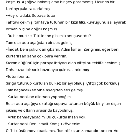
koşmuş. Aşağıya bakmış ama bir şey görememiş. Uzunca bir
tahtayı çukura sarkıtmış.
-Hey, oradaki. Sopaya tutun.
Tahtayı çekmiş, tahtaya tutunan bir kızıl tilki, kuyruğunu sallayarak
ormanın içine doğru koşmuş.
-Bu bir mucize. Tilki insan gibi mi konuşuyordu?
Tam o sırada aşağıdan bir ses gelmiş.
-İmdat, beni çukurdan çıkarın. Adım İsmail. Zenginim, eğer beni
kurtarırsan sana çok para veririm.
Kızının düğünü için paraya ihtiyacı olan çiftçi bu teklife sevinmiş.
Daha uzun bir sırık hazırlayıp çukura sarkıtmış.
-Tutun buna…
Sırığa tutunup kurtulan bu kez bir ayı olmuş. Çiftçi çok korkmuş.
Tam kaçacakken yine aşağıdan ses gelmiş.
-Kurtar beni, ne dilersen yapacağım.
Bu sırada aşağıya uzattığı sopaya tutunan büyük bir yılan dışarı
çıkmış ve otların arasında kaybolmuş.
-Artık kanmayacağım. Bu çukurda insan yok.
-Kurtar beni. Ben İsmail. Komşu köydenim.
Çiftçi düşünmeye başlamış, “İsmail’i uzun zamandır tanırım. Ve