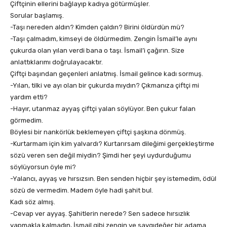
Çiftçinin ellerini bağlayıp kadıya götürmüşler.
Sorular başlamış.
-Taşı nereden aldın? Kimden çaldın? Birini öldürdün mü?
-Taşı çalmadım, kimseyi de öldürmedim. Zengin İsmail’le aynı
çukurda olan yılan verdi bana o taşı. İsmail’i çağırın. Size
anlattıklarımı doğrulayacaktır.
Çiftçi başından geçenleri anlatmış. İsmail gelince kadı sormuş.
-Yılan, tilki ve ayı olan bir çukurda mıydın? Çıkmanıza çiftçi mi
yardım etti?
-Hayır, utanmaz ayyaş çiftçi yalan söylüyor. Ben çukur falan
görmedim.
Böylesi bir nankörlük beklemeyen çiftçi şaşkına dönmüş.
-Kurtarmam için kim yalvardı? Kurtarırsam dileğimi gerçekleştirme
sözü veren sen değil miydin? Şimdi her şeyi uydurduğumu
söylüyorsun öyle mi?
-Yalancı, ayyaş ve hırsızsın. Ben senden hiçbir şey istemedim, ödül
sözü de vermedim. Madem öyle hadi şahit bul.
Kadı söz almış.
-Cevap ver ayyaş. Şahitlerin nerede? Sen sadece hırsızlık
yapmakla kalmadın, İsmail gibi zengin ve saygıdeğer bir adama