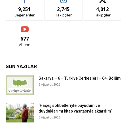
9,251
2,745
4,012
Beğenenler
Takipçiler
Takipçiler
677
Abone
SON YAZILAR
Sakarya – 6 – Türkiye Çerkesleri – 64. Bölüm
6 Ağustos 2026
‘Haçeş sohbetleriyle büyüdüm ve
duyduklarımı kitap vasıtasıyla aktardım’
6 Ağustos 2026