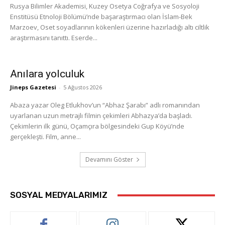
Rusya Bilimler Akademisi, Kuzey Osetya Coğrafya ve Sosyoloji
Enstitüsü Etnoloji Bölümü’nde başaraştırmacı olan İslam-Bek
Marzoev, Oset soyadlarının kökenleri üzerine hazırladığı altı ciltlik
araştırmasını tanıttı. Eserde...
Anılara yolculuk
Jineps Gazetesi
-
5 Ağustos 2026
Abaza yazar Oleg Etlukhov’un “Abhaz Şarabı” adlı romanından
uyarlanan uzun metrajlı filmin çekimleri Abhazya’da başladı.
Çekimlerin ilk günü, Oçamçıra bölgesindeki Gup Köyü’nde
gerçekleşti. Film, anne...
Devamını Göster
SOSYAL MEDYALARIMIZ