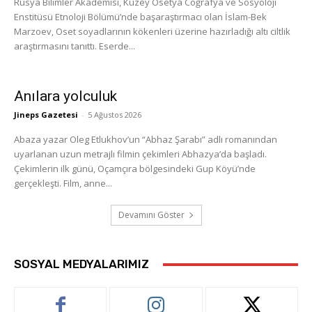
Rusya Bilimler Akademisi, Kuzey Osetya Coğrafya ve Sosyoloji
Enstitüsü Etnoloji Bölümü’nde başaraştırmacı olan İslam-Bek
Marzoev, Oset soyadlarının kökenleri üzerine hazırladığı altı ciltlik
araştırmasını tanıttı. Eserde...
Anılara yolculuk
Jineps Gazetesi
-
5 Ağustos 2026
Abaza yazar Oleg Etlukhov’un “Abhaz Şarabı” adlı romanından
uyarlanan uzun metrajlı filmin çekimleri Abhazya’da başladı.
Çekimlerin ilk günü, Oçamçıra bölgesindeki Gup Köyü’nde
gerçekleşti. Film, anne...
Devamını Göster
SOSYAL MEDYALARIMIZ