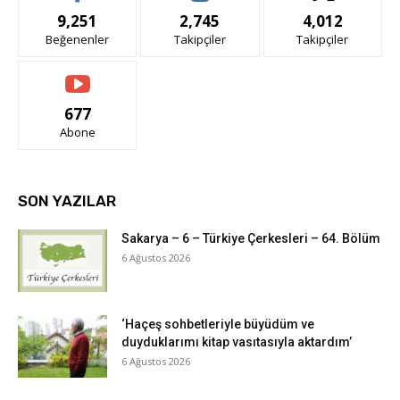
9,251
2,745
4,012
Beğenenler
Takipçiler
Takipçiler
677
Abone
SON YAZILAR
Sakarya – 6 – Türkiye Çerkesleri – 64. Bölüm
6 Ağustos 2026
‘Haçeş sohbetleriyle büyüdüm ve
duyduklarımı kitap vasıtasıyla aktardım’
6 Ağustos 2026