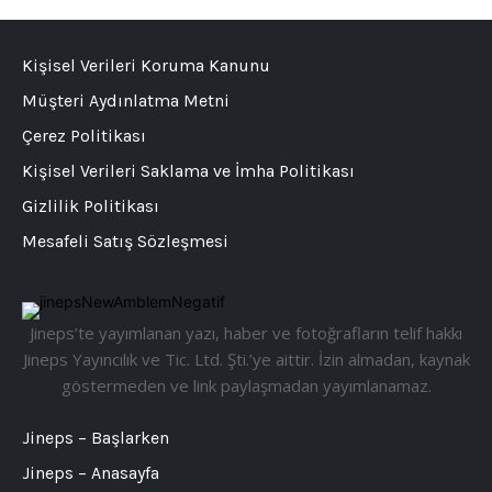
Kişisel Verileri Koruma Kanunu
Müşteri Aydınlatma Metni
Çerez Politikası
Kişisel Verileri Saklama ve İmha Politikası
Gizlilik Politikası
Mesafeli Satış Sözleşmesi
Jineps’te yayımlanan yazı, haber ve fotoğrafların telif hakkı
Jineps Yayıncılık ve Tic. Ltd. Şti.’ye aittir. İzin almadan, kaynak
göstermeden ve link paylaşmadan yayımlanamaz.
Jineps – Başlarken
Jineps – Anasayfa