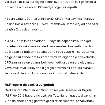
verdi ve kimi kısa süreliğine olmak üzere 100’den çok gazeteciyi
gözaltına aldı ve en az 100 medya organını kapattı.
* Basın özgürlüğü ihlallerinin sıklığı CPJ’yi Mart ayında “Türkiye
Basına Baskı Kayıtları” (Turkey Crackdown Chronicle) adında özel
bir günlük başlatmaya itti.
* CPJ 2016 yılının sonlarında Türkiye’de hapsedilmiş 67 diğer
gazetecinin vakalarını inceledi ama mesleki faaliyetlerine dair
doğrudan bir bağlantı bulamadı. Pek çok vaka için soruşturma
belgeleri üzerinde gizlilik kararı vardı ve diğer başka vakalarda
CPJ zanlının avukatlarını belirleyemedi ya da onlara ulaşamadı
veya avukatlar Türkiye’deki gergin ortamın bir sonucu olarak CPJ
ile müvekkillerinin durumuna dair konuşmak istemediler.
RSF raporu da baskıyı vurguladı
Merkezi Paris’te bulunan Sınır Tanımayan Gazeteciler Örgütü
(RSF) de 2016 Raporu’nu açıkladı. Tutuklanan gazeteci sayısının
2016’da önemli artış gösterdiği belirtilen raporda, cezaevindeki