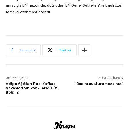
amacıyla BM nezdinde, doğrudan BM Genel Sekreteri’ne bağlı özel
temsilci atanması istendi.
Facebook
Twitter
ÖNCEKI İÇERIK
SONRAKI İÇERIK
Adige Ağıtları Rus-Kafkas
“Basını susturamazsınız”
Savaşlarının Yankılarıdır (2.
Bölüm)