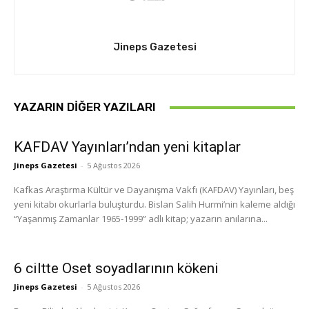
Jineps Gazetesi
YAZARIN DIĞER YAZILARI
KAFDAV Yayınları’ndan yeni kitaplar
Jineps Gazetesi
-
5 Ağustos 2026
Kafkas Araştırma Kültür ve Dayanışma Vakfı (KAFDAV) Yayınları, beş
yeni kitabı okurlarla buluşturdu. Bislan Salih Hurmi’nin kaleme aldığı
“Yaşanmış Zamanlar 1965-1999” adlı kitap; yazarın anılarına...
6 ciltte Oset soyadlarının kökeni
Jineps Gazetesi
-
5 Ağustos 2026