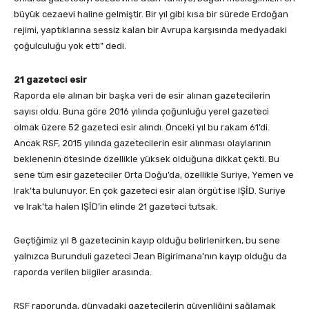
büyük cezaevi haline gelmiştir. Bir yıl gibi kısa bir sürede Erdoğan
rejimi, yaptıklarına sessiz kalan bir Avrupa karşısında medyadaki
çoğulculuğu yok etti” dedi.
21 gazeteci esir
Raporda ele alınan bir başka veri de esir alınan gazetecilerin
sayısı oldu. Buna göre 2016 yılında çoğunluğu yerel gazeteci
olmak üzere 52 gazeteci esir alındı. Önceki yıl bu rakam 61’di.
Ancak RSF, 2015 yılında gazetecilerin esir alınması olaylarının
beklenenin ötesinde özellikle yüksek olduğuna dikkat çekti. Bu
sene tüm esir gazeteciler Orta Doğu’da, özellikle Suriye, Yemen ve
Irak’ta bulunuyor. En çok gazeteci esir alan örgüt ise IŞİD. Suriye
ve Irak’ta halen IŞİD’in elinde 21 gazeteci tutsak.
Geçtiğimiz yıl 8 gazetecinin kayıp olduğu belirlenirken, bu sene
yalnızca Burunduli gazeteci Jean Bigirimana’nın kayıp olduğu da
raporda verilen bilgiler arasında.
RSF raporunda, dünyadaki gazetecilerin güvenliğini sağlamak