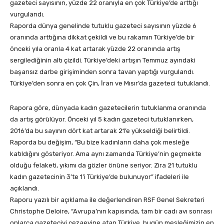
gazeteci sayısının, yüzde 22 oranıyla en çok Türkiye’de arttığı
vurgulandı.
Raporda dünya genelinde tutuklu gazeteci sayısının yüzde 6
oranında arttığına dikkat çekildi ve bu rakamın Türkiye’de bir
önceki yıla oranla 4 kat artarak yüzde 22 oranında artış
sergilediğinin altı çizildi. Türkiye’deki artışın Temmuz ayındaki
başarısız darbe girişiminden sonra tavan yaptığı vurgulandı.
Türkiye’den sonra en çok Çin, İran ve Mısır’da gazeteci tutuklandı.
Rapora göre, dünyada kadın gazetecilerin tutuklanma oranında
da artış görülüyor. Önceki yıl 5 kadın gazeteci tutuklanırken,
2016’da bu sayının dört kat artarak 21’e yükseldiği belirtildi.
Raporda bu değişim, “Bu bize kadınların daha çok mesleğe
katıldığını gösteriyor. Ama aynı zamanda Türkiye’nin geçmekte
olduğu felaketi, yıkımı da gözler önüne seriyor. Zira 21 tutuklu
kadın gazetecinin 3’te 1’i Türkiye’de bulunuyor” ifadeleri ile
açıklandı.
Raporu yazılı bir açıklama ile değerlendiren RSF Genel Sekreteri
Christophe Deloire, “Avrupa’nın kapısında, tam bir cadı avı sonrası
onlarca gazeteciyi cezaevine atan Türkiye, bugün mesleğimizin en