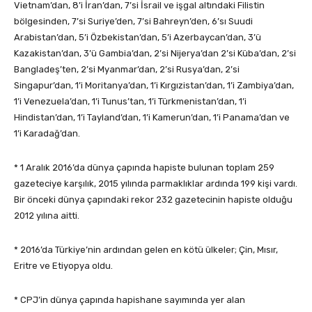
Vietnam’dan, 8’i İran’dan, 7’si İsrail ve işgal altındaki Filistin
bölgesinden, 7’si Suriye’den, 7’si Bahreyn’den, 6’sı Suudi
Arabistan’dan, 5’i Özbekistan’dan, 5’i Azerbaycan’dan, 3’ü
Kazakistan’dan, 3’ü Gambia’dan, 2’si Nijerya’dan 2’si Küba’dan, 2’si
Bangladeş’ten, 2’si Myanmar’dan, 2’si Rusya’dan, 2’si
Singapur’dan, 1’i Moritanya’dan, 1’i Kırgızistan’dan, 1’i Zambiya’dan,
1’i Venezuela’dan, 1’i Tunus’tan, 1’i Türkmenistan’dan, 1’i
Hindistan’dan, 1’i Tayland’dan, 1’i Kamerun’dan, 1’i Panama’dan ve
1’i Karadağ’dan.
* 1 Aralık 2016’da dünya çapında hapiste bulunan toplam 259
gazeteciye karşılık, 2015 yılında parmaklıklar ardında 199 kişi vardı.
Bir önceki dünya çapındaki rekor 232 gazetecinin hapiste olduğu
2012 yılına aitti.
* 2016’da Türkiye’nin ardından gelen en kötü ülkeler; Çin, Mısır,
Eritre ve Etiyopya oldu.
* CPJ’in dünya çapında hapishane sayımında yer alan