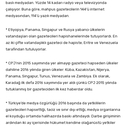
baslı medyadan. Yüzde 14 kadarı radyo veya televizyonda
çalışıyor. Buna göre, mahpus gazetecilerin 144’ü internet
medyasından, 114’ü yazılı medyadan.
* Etiyopya, Panama, Singapur ve Rusya yabancı ülkelerin
vatandaşları olan gazetecileri hapishanelerinde tutuyorlardı. En
az iki çifte vatandaşlıklı gazeteci de hapiste; Eritre ve Venezuela
tarafından tutuluyorlar.
* CPJ’nin 2015 sayımında yer almayıp gazeteci hapseden ülkeler
dahiline 2016 yılında giren ülkeler: Küba, Kazakistan, Nijerya,
Panama, Singapur, Tunus, Venezuela ve Zambiya. Ek olarak,
Karadağ ilk defa 2016 sayımında yer aldı çünkü CPJ 2015 yılında
tutuklanmış bir gazeteciden ilk kez haberdar oldu.
* Türkiye’de medya özgürlüğü 2016 başında da yetkililerin
gazetecileri hapsettiği, taciz ve sınır dışı ettiği, medya organlarına
el koyduğu ortamda halihazırda baskı altındaydı. Darbe girişiminin
ardından iki ay içerisinde hükumet kendine olağanüstü yetkiler