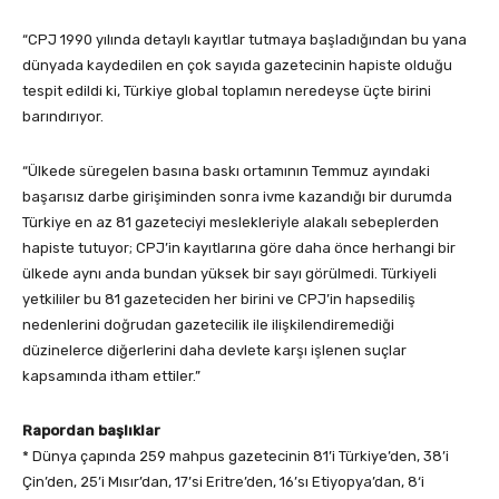
“CPJ 1990 yılında detaylı kayıtlar tutmaya başladığından bu yana
dünyada kaydedilen en çok sayıda gazetecinin hapiste olduğu
tespit edildi ki, Türkiye global toplamın neredeyse üçte birini
barındırıyor.
“Ülkede süregelen basına baskı ortamının Temmuz ayındaki
başarısız darbe girişiminden sonra ivme kazandığı bir durumda
Türkiye en az 81 gazeteciyi meslekleriyle alakalı sebeplerden
hapiste tutuyor; CPJ’in kayıtlarına göre daha önce herhangi bir
ülkede aynı anda bundan yüksek bir sayı görülmedi. Türkiyeli
yetkililer bu 81 gazeteciden her birini ve CPJ’in hapsediliş
nedenlerini doğrudan gazetecilik ile ilişkilendiremediği
düzinelerce diğerlerini daha devlete karşı işlenen suçlar
kapsamında itham ettiler.”
Rapordan başlıklar
* Dünya çapında 259 mahpus gazetecinin 81’i Türkiye’den, 38’i
Çin’den, 25’i Mısır’dan, 17’si Eritre’den, 16’sı Etiyopya’dan, 8‘i