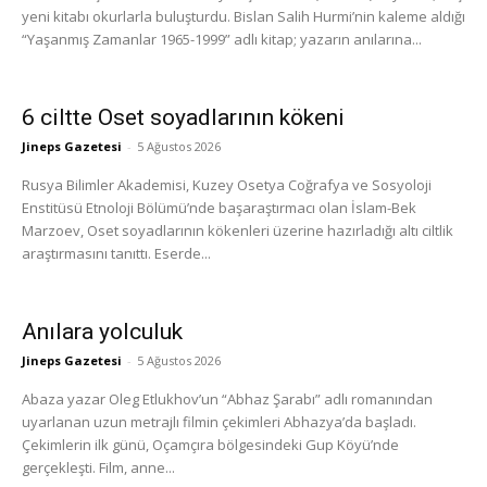
yeni kitabı okurlarla buluşturdu. Bislan Salih Hurmi’nin kaleme aldığı
“Yaşanmış Zamanlar 1965-1999” adlı kitap; yazarın anılarına...
6 ciltte Oset soyadlarının kökeni
Jineps Gazetesi
-
5 Ağustos 2026
Rusya Bilimler Akademisi, Kuzey Osetya Coğrafya ve Sosyoloji
Enstitüsü Etnoloji Bölümü’nde başaraştırmacı olan İslam-Bek
Marzoev, Oset soyadlarının kökenleri üzerine hazırladığı altı ciltlik
araştırmasını tanıttı. Eserde...
Anılara yolculuk
Jineps Gazetesi
-
5 Ağustos 2026
Abaza yazar Oleg Etlukhov’un “Abhaz Şarabı” adlı romanından
uyarlanan uzun metrajlı filmin çekimleri Abhazya’da başladı.
Çekimlerin ilk günü, Oçamçıra bölgesindeki Gup Köyü’nde
gerçekleşti. Film, anne...