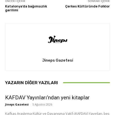
ÖNCEKI İÇERIK
SONRAKI İÇERIK
Katalonya’da bağımsızlık
Çerkes Kültüründe Folklor
gerilimi
Jineps Gazetesi
YAZARIN DIĞER YAZILARI
KAFDAV Yayınları’ndan yeni kitaplar
Jineps Gazetesi
-
5 Ağustos 2026
Kafkas Araştırma Kültür ve Dayanışma Vakfı (KAFDAV) Yayınları, beş