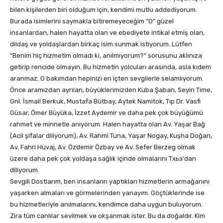
bilen kişilerden biri olduğum için, kendimi mutlu addediyorum.
Burada isimlerini saymakla bitiremeyeceğim “O” güzel
insanlardan, halen hayatta olan ve ebediyete intikal etmiş olan,
dildaş ve yoldaşlardan birkaç isim sunmak istiyorum. Lütfen
“Benim hiç hizmetim olmadı ki, anılmıyorum?” sorusunu aklınıza
getirip rencide olmayın. Bu hizmetin yolcuları arasında, asla kıdem
aranmaz. O bakımdan hepinizi en içten sevgilerle selamlıyorum.
Önce aramızdan ayrılan, büyüklerimizden Kuba Şaban, Seyin Time,
Gnl. İsmail Berkuk, Mustafa Bütbay, Aytek Namitok, Tıp Dr. Vasfi
Güsar, Ömer Büyüka, İzzet Aydemir ve daha pek çok büyüğümü
rahmet ve minnetle anıyorum. Halen hayatta olan Av. Yaşar Bağ
(Acil şifalar diliyorum), Av. Rahmi Tuna, Yaşar Nogay, Kuşha Doğan,
Av. Fahri Huvaj, Av. Özdemir Özbay ve Av. Sefer Berzeg olmak
üzere daha pek çok yoldaşa sağlık içinde olmalarını Тхьэ’dan
diliyorum.
Sevgili Dostlarım, ben insanların yaptıkları hizmetlerin armağanını
yaşarken almaları ve görmelerinden yanayım. Göçtüklerinde ise
bu hizmetleriyle anılmalarını, kendimce daha uygun buluyorum.
Zira tüm canlılar sevilmek ve okşanmak ister. Bu da doğaldır. Kim