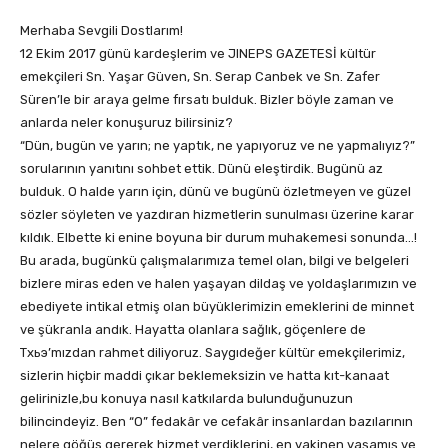
Merhaba Sevgili Dostlarım!
12 Ekim 2017 günü kardeşlerim ve JINEPS GAZETESİ kültür
emekçileri Sn. Yaşar Güven, Sn. Serap Canbek ve Sn. Zafer
Süren’le bir araya gelme fırsatı bulduk. Bizler böyle zaman ve
anlarda neler konuşuruz bilirsiniz?
“Dün, bugün ve yarın; ne yaptık, ne yapıyoruz ve ne yapmalıyız?”
sorularının yanıtını sohbet ettik. Dünü eleştirdik. Bugünü az
bulduk. O halde yarın için, dünü ve bugünü özletmeyen ve güzel
sözler söyleten ve yazdıran hizmetlerin sunulması üzerine karar
kıldık. Elbette ki enine boyuna bir durum muhakemesi sonunda…!
Bu arada, bugünkü çalışmalarımıza temel olan, bilgi ve belgeleri
bizlere miras eden ve halen yaşayan dildaş ve yoldaşlarımızın ve
ebediyete intikal etmiş olan büyüklerimizin emeklerini de minnet
ve şükranla andık. Hayatta olanlara sağlık, göçenlere de
Тхьэ’mızdan rahmet diliyoruz. Saygıdeğer kültür emekçilerimiz,
sizlerin hiçbir maddi çıkar beklemeksizin ve hatta kıt-kanaat
gelirinizle,bu konuya nasıl katkılarda bulunduğunuzun
bilincindeyiz. Ben “O” fedakâr ve cefakâr insanlardan bazılarının
nelere göğüs gererek hizmet verdiklerini, en yakinen yaşamış ve