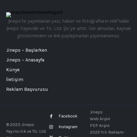
Jineps’te yayımlanan yazı, haber ve fotoğrafların telif hakkı
Jineps Yayıncılık ve Tic. Ltd. Şti.’ye aittir. İzin almadan, kaynak
göstermeden ve link paylaşmadan yayımlanamaz.
Jineps – Başlarken
Jineps – Anasayfa
Künye
İletişim
Reklam Başvurusu
Jineps
Facebook
Web Arşivi
© 2023 Jineps
PDF Arşivi
Instagram
Yayıncılık ve Tic. Ltd.
2025 Yılı Reklam-