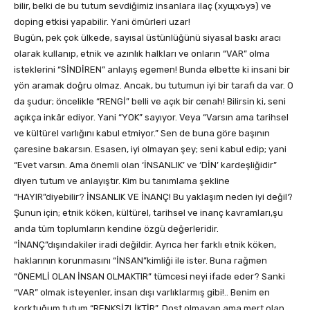
bilir, belki de bu tutum sevdiğimiz insanlara ilaç (хущхъуэ) ve
doping etkisi yapabilir. Yani ömürleri uzar!
Bugün, pek çok ülkede, sayısal üstünlüğünü siyasal baskı aracı
olarak kullanıp, etnik ve azınlık halkları ve onların “VAR” olma
isteklerini “SİNDİREN” anlayış egemen! Bunda elbette ki insani bir
yön aramak doğru olmaz. Ancak, bu tutumun iyi bir tarafı da var. O
da şudur; öncelikle “RENGİ” belli ve açık bir cenah! Bilirsin ki, seni
açıkça inkâr ediyor. Yani “YOK” sayıyor. Veya “Varsın ama tarihsel
ve kültürel varlığını kabul etmiyor.” Sen de buna göre başının
çaresine bakarsın. Esasen, iyi olmayan şey; seni kabul edip; yani
“Evet varsın. Ama önemli olan ‘İNSANLIK’ ve ‘DİN’ kardeşliğidir”
diyen tutum ve anlayıştır. Kim bu tanımlama şekline
“HAYIR”diyebilir? İNSANLIK VE İNANÇ! Bu yaklaşım neden iyi değil?
Şunun için; etnik köken, kültürel, tarihsel ve inanç kavramları,şu
anda tüm toplumların kendine özgü değerleridir.
“İNANÇ”dışındakiler iradi değildir. Ayrıca her farklı etnik köken,
haklarının korunmasını “İNSAN”kimliği ile ister. Buna rağmen
“ÖNEMLİ OLAN İNSAN OLMAKTIR” tümcesi neyi ifade eder? Sanki
“VAR” olmak isteyenler, insan dışı varlıklarmış gibi!.. Benim en
korktuğum tutum “RENKSİZLİKTİR”. Dost olmayan ama mert olan