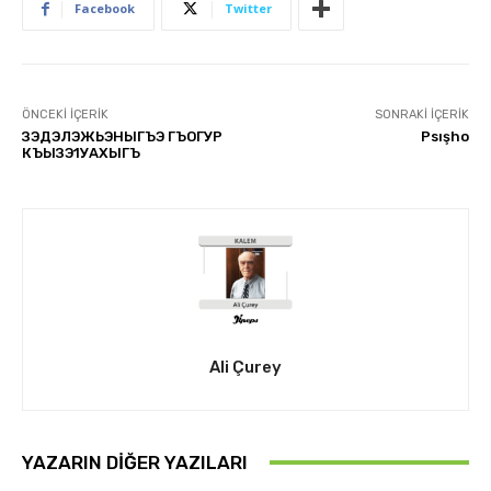
Facebook
Twitter
ÖNCEKI İÇERIK
SONRAKI İÇERIK
ЗЭДЭЛЭЖЬЭНЫГЪЭ ГЪОГУР
Psışho
КЪЫЗЭ1УАХЫГЪ
Ali Çurey
YAZARIN DIĞER YAZILARI