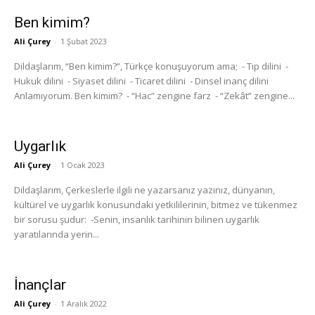
Ben kimim?
Ali Çurey
-
1 Şubat 2023
Dildaşlarım, “Ben kimim?”, Türkçe konuşuyorum ama; - Tıp dilini -
Hukuk dilini - Siyaset dilini - Ticaret dilini - Dinsel inanç dilini
Anlamıyorum. Ben kimim? - “Hac” zengine farz - “Zekât” zengine...
Uygarlık
Ali Çurey
-
1 Ocak 2023
Dildaşlarım, Çerkeslerle ilgili ne yazarsanız yazınız, dünyanın,
kültürel ve uygarlık konusundaki yetkililerinin, bitmez ve tükenmez
bir sorusu şudur: -Senin, insanlık tarihinin bilinen uygarlık
yaratılarında yerin...
İnançlar
Ali Çurey
-
1 Aralık 2022