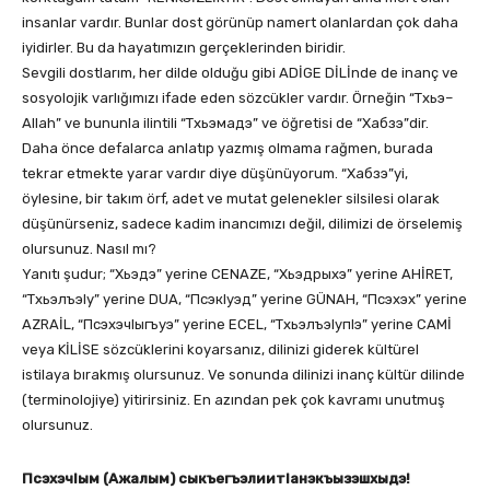
insanlar vardır. Bunlar dost görünüp namert olanlardan çok daha
iyidirler. Bu da hayatımızın gerçeklerinden biridir.
Sevgili dostlarım, her dilde olduğu gibi ADİGE DİLİnde de inanç ve
sosyolojik varlığımızı ifade eden sözcükler vardır. Örneğin “Тхьэ–
Allah” ve bununla ilintili “Тхьэмадэ” ve öğretisi de “Хабзэ”dir.
Daha önce defalarca anlatıp yazmış olmama rağmen, burada
tekrar etmekte yarar vardır diye düşünüyorum. “Хабзэ”yi,
öylesine, bir takım örf, adet ve mutat gelenekler silsilesi olarak
düşünürseniz, sadece kadim inancımızı değil, dilimizi de örselemiş
olursunuz. Nasıl mı?
Yanıtı şudur; “Хьэдэ” yerine CENAZE, “Хьэдрыхэ” yerine AHİRET,
“ТхьэлъэIy” yerine DUA, “ПсэкIуэд” yerine GÜNAH, “Псэхэх” yerine
AZRAİL, “ПсэхэчIыгъуэ” yerine ECEL, “ТхьэлъэIупIэ” yerine CAMİ
veya KİLİSE sözcüklerini koyarsanız, dilinizi giderek kültürel
istilaya bırakmış olursunuz. Ve sonunda dilinizi inanç kültür dilinde
(terminolojiye) yitirirsiniz. En azından pek çok kavramı unutmuş
olursunuz.
ПсэхэчIым (Ажалым) сыкъегъэлиитIанэкъызэшхыдэ!