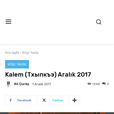
Ana Sayfa
Köşe Yazısı
KÖŞE YAZISI
Kalem (Тхыпкъэ) Aralık 2017
Ali Çurey
1348
0
1 Aralık 2017
Facebook
Twitter