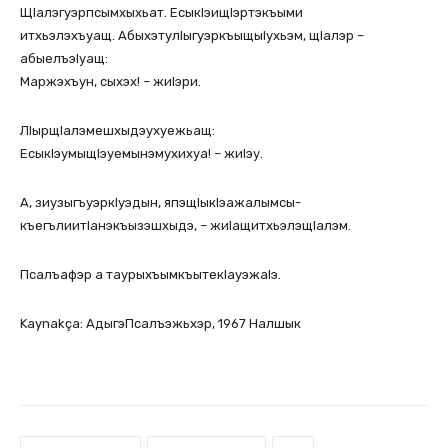
ЩIалэгуэрпсымхыхьат. ЕсыкIэищIэртэкъыми
итхьэлэхъуащ. АбыхэтулIыгуэркъыщыIухьэм, щIалэр –
абыелъэIуащ:
Маржэхъун, сыхэх! – жиIэри.
ЛIырщIалэмешхыдэухуежьащ:
ЕсыкIэумыщIэуемынэмухихуа! – жиIэу.
А, зиузыгъуэркIуэдын, япэщIыкIэажалымсы-
къегълиитIанэкъызэшхыдэ, – жиIащитхьэлэщIалэм.
Псалъафэр а таурыхъымкъытекIауэжаIэ.
Kaynakça: АдыгэПсалъэжьхэр, 1967 Налшык