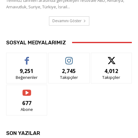
Temmuz tarihleri arasında gerçekleşen festivale ABD, Almanya,
Arnavutluk, Suriye, Türkiye, İsrail...
Devamını Göster
SOSYAL MEDYALARIMIZ
9,251
2,745
4,012
Beğenenler
Takipçiler
Takipçiler
677
Abone
SON YAZILAR