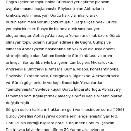
Gagra ilçelerine toplu halde Gürcüleri yerleştirme planının
uygulanmasına başlanmıştır. Böylece kalan Abhazların
kimliksizleştirilmesi, yani Gürcü halkıyla nihai olarak
bütünleştirilmesi sorunu çözülmüştür. Gagra ilçesindeki Gürcü
yerleşim birimleri Rusya ile bir nevi etnik sınır bariyeri
oluşturmuştur. Abhazya’dan başta Yunanlar olmak üzere Gürcü
olmayan toplulukların sürgün edilmesi ile Gagra, Gulrıpş ve
bilhassa Abhazya’nın başkentine en yakın ve oldukça önemli
stratejik bölge olan Sohum ilçesinde Gürcü nüfusu ve oranı
artmıştır. Sonuç itibariyle bu ilçenin tüm köyleri; Mikhailovka,
Andreevka, Dmitrievka, Amzara, Guma, Akapa, Konstantinovka,
Pavlovka, Ekaterinovka, Georgievka, Olginskoe, Aleksandrovka
vd. Gürcü göçmenlerin yerleştirilmesi için Yunanlardan
“temizlenmiştir.” Böylece küçük Gürcü İmparatorluğu, Abhazya’yı
tamamen sömürgeleştirmek amacıyla nüfus yapısını cebri olarak
değiştirmiştir.
Sürgün edilen halkların haklarının geri verilmesinden sonra (1956)
Gürcü yönetimi Abhazya’ya dönmelerini engellemiştir. Şair N.G.
Patulidi’nin verdiği bilgilere göre, sürgünden Sohum ilçesinin
Dmitrievka köylerine geri dönen 30 Yunan aile evlerine