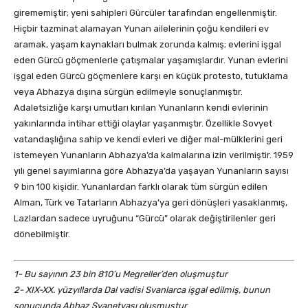
girememiştir; yeni sahipleri Gürcüler tarafından engellenmiştir.
Hiçbir tazminat alamayan Yunan ailelerinin çoğu kendileri ev
aramak, yaşam kaynakları bulmak zorunda kalmış; evlerini işgal
eden Gürcü göçmenlerle çatışmalar yaşamışlardır. Yunan evlerini
işgal eden Gürcü göçmenlere karşı en küçük protesto, tutuklama
veya Abhazya dışına sürgün edilmeyle sonuçlanmıştır.
Adaletsizliğe karşı umutları kırılan Yunanların kendi evlerinin
yakınlarında intihar ettiği olaylar yaşanmıştır. Özellikle Sovyet
vatandaşlığına sahip ve kendi evleri ve diğer mal-mülklerini geri
istemeyen Yunanların Abhazya’da kalmalarına izin verilmiştir. 1959
yılı genel sayımlarına göre Abhazya’da yaşayan Yunanların sayısı
9 bin 100 kişidir. Yunanlardan farklı olarak tüm sürgün edilen
Alman, Türk ve Tatarların Abhazya’ya geri dönüşleri yasaklanmış,
Lazlardan sadece uyruğunu “Gürcü” olarak değiştirilenler geri
dönebilmiştir.
1- Bu sayının 23 bin 810’u Megreller’den oluşmuştur
2- XIX-XX. yüzyıllarda Dal vadisi Svanlarca işgal edilmiş, bunun
sonucunda Abhaz Svanetyası oluşmuştur