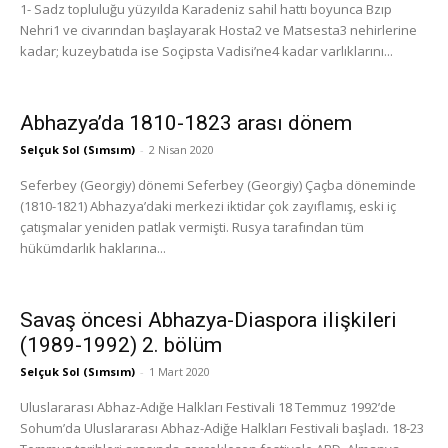
1- Sadz topluluğu yüzyılda Karadeniz sahil hattı boyunca Bzıp
Nehri1 ve civarından başlayarak Hosta2 ve Matsesta3 nehirlerine
kadar; kuzeybatıda ise Soçipsta Vadisi’ne4 kadar varlıklarını...
Abhazya’da 1810-1823 arası dönem
Selçuk Sol (Sımsım)
-
2 Nisan 2020
Seferbey (Georgiy) dönemi Seferbey (Georgiy) Çaçba döneminde
(1810-1821) Abhazya’daki merkezi iktidar çok zayıflamış, eski iç
çatışmalar yeniden patlak vermişti. Rusya tarafından tüm
hükümdarlık haklarına...
Savaş öncesi Abhazya-Diaspora ilişkileri
(1989-1992) 2. bölüm
Selçuk Sol (Sımsım)
-
1 Mart 2020
Uluslararası Abhaz-Adığe Halkları Festivali 18 Temmuz 1992’de
Sohum’da Uluslararası Abhaz-Adiğe Halkları Festivali başladı. 18-23