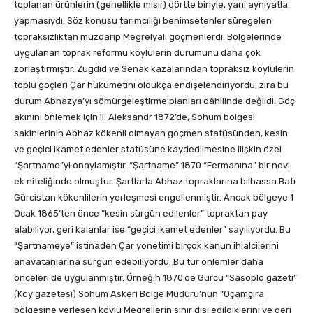
toplanan ürünlerin (genellikle mısır) dörtte biriyle, yani ayniyatla
yapmasıydı. Söz konusu tarımcılığı benimsetenler süregelen
topraksızlıktan muzdarip Megrelyalı göçmenlerdi. Bölgelerinde
uygulanan toprak reformu köylülerin durumunu daha çok
zorlaştırmıştır. Zugdid ve Senak kazalarından topraksız köylülerin
toplu göçleri Çar hükümetini oldukça endişelendiriyordu, zira bu
durum Abhazya’yı sömürgeleştirme planları dâhilinde değildi. Göç
akınını önlemek için II. Aleksandr 1872’de, Sohum bölgesi
sakinlerinin Abhaz kökenli olmayan göçmen statüsünden, kesin
ve geçici ikamet edenler statüsüne kaydedilmesine ilişkin özel
“Şartname”yi onaylamıştır. “Şartname” 1870 “Fermanına” bir nevi
ek niteliğinde olmuştur. Şartlarla Abhaz topraklarına bilhassa Batı
Gürcistan kökenlilerin yerleşmesi engellenmiştir. Ancak bölgeye 1
Ocak 1865’ten önce “kesin sürgün edilenler” topraktan pay
alabiliyor, geri kalanlar ise “geçici ikamet edenler” sayılıyordu. Bu
“Şartnameye” istinaden Çar yönetimi birçok kanun ihlalcilerini
anavatanlarına sürgün edebiliyordu. Bu tür önlemler daha
önceleri de uygulanmıştır. Örneğin 1870’de Gürcü “Sasoplo gazeti”
(Köy gazetesi) Sohum Askeri Bölge Müdürü’nün “Oçamçıra
bölgesine yerleşen köylü Megrellerin sınır dışı edildiklerini ve geri