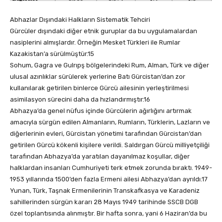
Abhazlar Dışındaki Halkların Sistematik Tehciri
Gürcüler dışındaki diğer etnik guruplar da bu uygulamalardan
nasiplerini almışlardır. Örneğin Mesket Türkleri ile Rumlar
Kazakistan’a sürülmüştür.15
Sohum, Gagra ve Gulrıpş bölgelerindeki Rum, Alman, Türk ve diğer
ulusal azınlıklar sürülerek yerlerine Batı Gürcistan’dan zor
kullanılarak getirilen binlerce Gürcü ailesinin yerleştirilmesi
asimilasyon sürecini daha da hızlandırmıştır.16
Abhazya’da genel nüfus içinde Gürcülerin ağırlığını artırmak
amacıyla sürgün edilen Almanların, Rumların, Türklerin, Lazların ve
diğerlerinin evleri, Gürcistan yönetimi tarafından Gürcistan’dan
getirilen Gürcü kökenli kişilere verildi. Saldırgan Gürcü milliyetçiliği
tarafından Abhazya’da yaratılan dayanılmaz koşullar, diğer
halklardan insanları Cumhuriyeti terk etmek zorunda bıraktı. 1949-
1953 yıllarında 1500’den fazla Ermeni ailesi Abhazya’dan ayrıldı.17
Yunan, Türk, Taşnak Ermenilerinin Transkafkasya ve Karadeniz
sahillerinden sürgün kararı 28 Mayıs 1949 tarihinde SSCB DGB
özel toplantısında alınmıştır. Bir hafta sonra, yani 6 Haziran’da bu