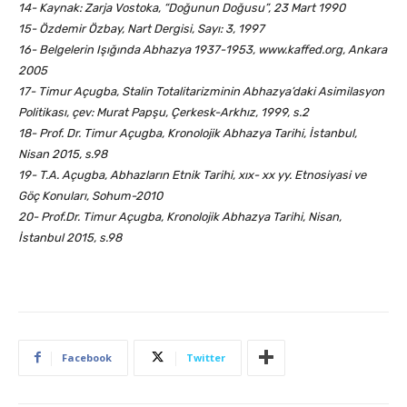
14- Kaynak: Zarja Vostoka, “Doğunun Doğusu”, 23 Mart 1990
15- Özdemir Özbay, Nart Dergisi, Sayı: 3, 1997
16- Belgelerin Işığında Abhazya 1937-1953, www.kaffed.org, Ankara
2005
17- Timur Açugba, Stalin Totalitarizminin Abhazya’daki Asimilasyon
Politikası, çev: Murat Papşu, Çerkesk-Arkhız, 1999, s.2
18- Prof. Dr. Timur Açugba, Kronolojik Abhazya Tarihi, İstanbul,
Nisan 2015, s.98
19- T.A. Açugba, Abhazların Etnik Tarihi, xıx- xx yy. Etnosiyasi ve
Göç Konuları, Sohum-2010
20- Prof.Dr. Timur Açugba, Kronolojik Abhazya Tarihi, Nisan,
İstanbul 2015, s.98
Facebook
Twitter