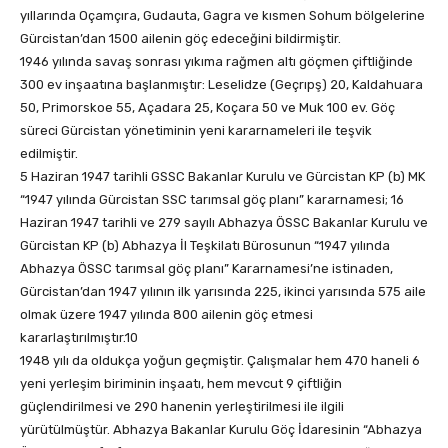
yıllarında Oçamçıra, Gudauta, Gagra ve kısmen Sohum bölgelerine
Gürcistan’dan 1500 ailenin göç edeceğini bildirmiştir.
1946 yılında savaş sonrası yıkıma rağmen altı göçmen çiftliğinde
300 ev inşaatına başlanmıştır: Leselidze (Geçrıpş) 20, Kaldahuara
50, Primorskoe 55, Açadara 25, Koçara 50 ve Muk 100 ev. Göç
süreci Gürcistan yönetiminin yeni kararnameleri ile teşvik
edilmiştir.
5 Haziran 1947 tarihli GSSC Bakanlar Kurulu ve Gürcistan KP (b) MK
“1947 yılında Gürcistan SSC tarımsal göç planı” kararnamesi; 16
Haziran 1947 tarihli ve 279 sayılı Abhazya ÖSSC Bakanlar Kurulu ve
Gürcistan KP (b) Abhazya İl Teşkilatı Bürosunun “1947 yılında
Abhazya ÖSSC tarımsal göç planı” Kararnamesi’ne istinaden,
Gürcistan’dan 1947 yılının ilk yarısında 225, ikinci yarısında 575 aile
olmak üzere 1947 yılında 800 ailenin göç etmesi
kararlaştırılmıştır.10
1948 yılı da oldukça yoğun geçmiştir. Çalışmalar hem 470 haneli 6
yeni yerleşim biriminin inşaatı, hem mevcut 9 çiftliğin
güçlendirilmesi ve 290 hanenin yerleştirilmesi ile ilgili
yürütülmüştür. Abhazya Bakanlar Kurulu Göç İdaresinin “Abhazya