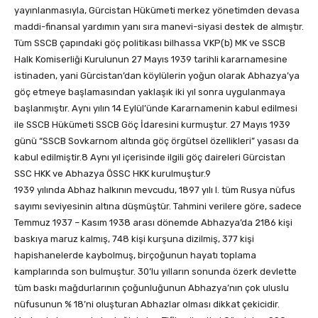
yayınlanmasıyla, Gürcistan Hükümeti merkez yönetimden devasa
maddi-finansal yardımın yanı sıra manevi-siyasi destek de almıştır.
Tüm SSCB çapındaki göç politikası bilhassa VKP(b) MK ve SSCB
Halk Komiserliği Kurulunun 27 Mayıs 1939 tarihli kararnamesine
istinaden, yani Gürcistan’dan köylülerin yoğun olarak Abhazya’ya
göç etmeye başlamasından yaklaşık iki yıl sonra uygulanmaya
başlanmıştır. Aynı yılın 14 Eylül’ünde Kararnamenin kabul edilmesi
ile SSCB Hükümeti SSCB Göç İdaresini kurmuştur. 27 Mayıs 1939
günü “SSCB Sovkarnom altında göç örgütsel özellikleri” yasası da
kabul edilmiştir.8 Aynı yıl içerisinde ilgili göç daireleri Gürcistan
SSC HKK ve Abhazya ÖSSC HKK kurulmuştur.9
1939 yılında Abhaz halkının mevcudu, 1897 yılı I. tüm Rusya nüfus
sayımı seviyesinin altına düşmüştür. Tahmini verilere göre, sadece
Temmuz 1937 – Kasım 1938 arası dönemde Abhazya’da 2186 kişi
baskıya maruz kalmış, 748 kişi kurşuna dizilmiş, 377 kişi
hapishanelerde kaybolmuş, birçoğunun hayatı toplama
kamplarında son bulmuştur. 30’lu yılların sonunda özerk devlette
tüm baskı mağdurlarının çoğunluğunun Abhazya’nın çok uluslu
nüfusunun % 18’ni oluşturan Abhazlar olması dikkat çekicidir.