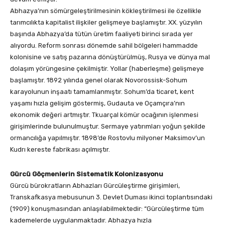
Abhazya’nın sömürgeleştirilmesinin kökleştirilmesi ile özellikle
tarımcılıkta kapitalist ilişkiler gelişmeye başlamıştır. XX. yüzyılın
başında Abhazya’da tütün üretim faaliyeti birinci sırada yer
alıyordu. Reform sonrası dönemde sahil bölgeleri hammadde
kolonisine ve satış pazarına dönüştürülmüş, Rusya ve dünya mal
dolaşım yörüngesine çekilmiştir. Yollar (haberleşme) gelişmeye
başlamıştır. 1892 yılında genel olarak Novorossisk-Sohum
karayolunun inşaatı tamamlanmıştır. Sohum’da ticaret, kent
yaşamı hızla gelişim göstermiş, Gudauta ve Oçamçıra’nın
ekonomik değeri artmıştır. Tkuarçal kömür ocağının işlenmesi
girişimlerinde bulunulmuştur. Sermaye yatırımları yoğun şekilde
ormancılığa yapılmıştır. 1898’de Rostovlu milyoner Maksimov’un
Kudrı kereste fabrikası açılmıştır.
Gürcü Göçmenlerin Sistematik Kolonizasyonu
Gürcü bürokratların Abhazları Gürcüleştirme girişimleri,
Transkafkasya mebusunun 3. Devlet Duması ikinci toplantısındaki
(1909) konuşmasından anlaşılabilmektedir: “Gürcüleştirme tüm
kademelerde uygulanmaktadır. Abhazya hızla