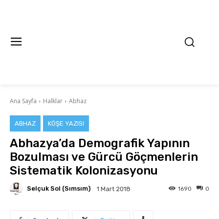
Ana Sayfa
Halklar
Abhaz
ABHAZ
KÖŞE YAZISI
Abhazya’da Demografik Yapının
Bozulması ve Gürcü Göçmenlerin
Sistematik Kolonizasyonu
Selçuk Sol (Sımsım)
1690
0
1 Mart 2018