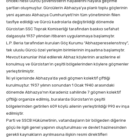
önceki nesil Gürcü şovenistlerin hayallerini hayata geçirme
şartları oluşmuştur. Gürcülerin Abhazya’ya planlı toplu göçlerinin
yeni aşaması Abhazya Cumhuriyeti’nin tüm yönetiminin fiilen
tasfiye edildiği ve Gürcü kadrolarla değiştirildiği dönemde
Gürcistan SSC Toprak Komiserliği tarafından baskıcı sefahat
dalgasıyla 1937 yılından itibaren uygulanmaya başlamıştır.
L.P. Beria tarafından kurulan Göç Kurumu “Abhazpereselenstroy”,
tek uluslu Gürcü özel yerleşim birimlerinin inşaatına başlamıştır.
Mevcut kanunlar ihlal edilerek Abhaz köylerinin arazilerine el
konulmuş ve Gürcistan’ın çeşitli bölgelerinden köylere göçmenler
yerleştirilmiştir.
İki yıl içerisinde Abhazya’da yedi göçmen kolektif çiftliği
kurulmuştur. 1937 yılının sonundan 1 Ocak 1940 arasındaki
dönemde Abhazya’nın Karadeniz sahilinde 7 göçmen kolektif
çiftliği organize edilmiş, buralarda Gürcistan’ın çeşitli
bölgelerinden getirilen 609 köylü ailenin yerleştirildiği 990 ev inşa
edilmiştir.
Parti ve SSCB Hükümetinin, vatandaşların bir bölgeden diğerine
göçü ile ilgili genel yapının oluşturulması ve devlet hazinesinden
gerekli kaynakların ayrılmasına ilişkin resmi direktifleri