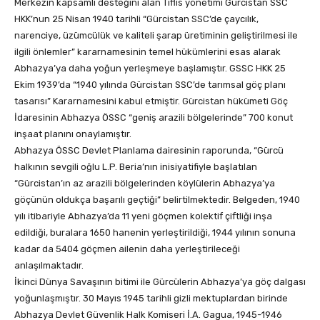
Merkezin kapsamlı desteğini alan Tiflis yönetimi Gürcistan SSC
HKK’nun 25 Nisan 1940 tarihli “Gürcistan SSC’de çaycılık,
narenciye, üzümcülük ve kaliteli şarap üretiminin geliştirilmesi ile
ilgili önlemler” kararnamesinin temel hükümlerini esas alarak
Abhazya’ya daha yoğun yerleşmeye başlamıştır. GSSC HKK 25
Ekim 1939’da “1940 yılında Gürcistan SSC’de tarımsal göç planı
tasarısı” Kararnamesini kabul etmiştir. Gürcistan hükümeti Göç
İdaresinin Abhazya ÖSSC “geniş arazili bölgelerinde” 700 konut
inşaat planını onaylamıştır.
Abhazya ÖSSC Devlet Planlama dairesinin raporunda, “Gürcü
halkının sevgili oğlu L.P. Beria’nın inisiyatifiyle başlatılan
“Gürcistan’ın az arazili bölgelerinden köylülerin Abhazya’ya
göçünün oldukça başarılı geçtiği” belirtilmektedir. Belgeden, 1940
yılı itibariyle Abhazya’da 11 yeni göçmen kolektif çiftliği inşa
edildiği, buralara 1650 hanenin yerleştirildiği, 1944 yılının sonuna
kadar da 5404 göçmen ailenin daha yerleştirileceği
anlaşılmaktadır.
İkinci Dünya Savaşının bitimi ile Gürcülerin Abhazya’ya göç dalgası
yoğunlaşmıştır. 30 Mayıs 1945 tarihli gizli mektuplardan birinde
Abhazya Devlet Güvenlik Halk Komiseri İ.A. Gagua, 1945-1946