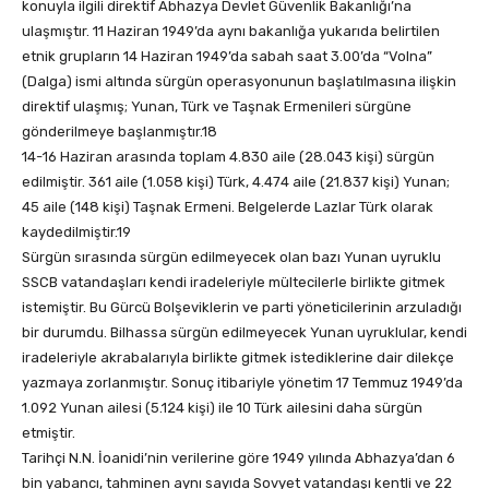
konuyla ilgili direktif Abhazya Devlet Güvenlik Bakanlığı’na
ulaşmıştır. 11 Haziran 1949’da aynı bakanlığa yukarıda belirtilen
etnik grupların 14 Haziran 1949’da sabah saat 3.00’da “Volna”
(Dalga) ismi altında sürgün operasyonunun başlatılmasına ilişkin
direktif ulaşmış; Yunan, Türk ve Taşnak Ermenileri sürgüne
gönderilmeye başlanmıştır.18
14-16 Haziran arasında toplam 4.830 aile (28.043 kişi) sürgün
edilmiştir. 361 aile (1.058 kişi) Türk, 4.474 aile (21.837 kişi) Yunan;
45 aile (148 kişi) Taşnak Ermeni. Belgelerde Lazlar Türk olarak
kaydedilmiştir.19
Sürgün sırasında sürgün edilmeyecek olan bazı Yunan uyruklu
SSCB vatandaşları kendi iradeleriyle mültecilerle birlikte gitmek
istemiştir. Bu Gürcü Bolşeviklerin ve parti yöneticilerinin arzuladığı
bir durumdu. Bilhassa sürgün edilmeyecek Yunan uyruklular, kendi
iradeleriyle akrabalarıyla birlikte gitmek istediklerine dair dilekçe
yazmaya zorlanmıştır. Sonuç itibariyle yönetim 17 Temmuz 1949’da
1.092 Yunan ailesi (5.124 kişi) ile 10 Türk ailesini daha sürgün
etmiştir.
Tarihçi N.N. İoanidi’nin verilerine göre 1949 yılında Abhazya’dan 6
bin yabancı, tahminen aynı sayıda Sovyet vatandaşı kentli ve 22