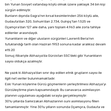
bin Yunan Sovyet vatandaşı köylü olmak üzere yaklaşık 34 bin kişi
sürgün edilmiştir.
Bunların dışında Gagra’nın kırsal kesimlerinden 256 köylü aile,
Gudauta’dan 320, Sohum’dan 2.734, Gulrıpş’tan 1.525 ve
Oçamçıra’dan 127 aile daha, yani toplam 4.963 aile zorla tahliye
edilenler arasındaydı.
Yunanlıların ve diğer ulusların sürgünleri Lavrenti Beria’nın
tutuklandığı tarih olan Haziran 1953 sonuna kadar aralıksız devam
etti.20
Sonuç itibariyle Abhazya’da Gürcistan SSC’deki gibi Yunanlıların
sayısı oldukça azalmıştır.
Ne yazık ki Abhazya’dan sınır dışı edilen etnik grupların sayısı ile
ilgili net veriler bulunmamaktadır.
Eski Yunan köylerine Gürcü göçmenlerin yerleştirilmesi Abhazya’yı
Gürcüleştirme planı kapsamındaydı. Bu canavarca asimilasyon
planının uygulaması aşağıdaki sırayla gerçekleşmiştir:
30’lu yıllarda Samırzakan Abhazlarının suni asimilasyonu fiilen
tamamlanmıştır. Yine 30’lu yılların sonunda Oçamçıra, Gudauta ve