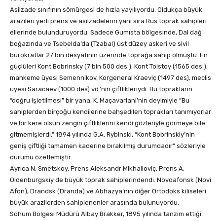
Asilzade sınıfının sömürgesi de hızla yayılıyordu. Oldukça büyük
arazileri yerli prens ve asilzadelerin yanı sıra Rus toprak sahipleri
ellerinde bulunduruyordu. Sadece Gumısta bölgesinde, Dal dağ
boğazında ve Tsebelda’da (Tzabal) üst düzey askeri ve sivil
bürokratlar 27 bin desyatinin üzerinde toprağa sahip olmuştu. En
güçlüleri Kont Bobrinsky (7 bin 500 des.), Kont Tolstoy (1565 des.),
mahkeme üyesi Semennikov, Korgeneral Kraeviç (1497 des), meclis
üyesi Saracaev (1000 des) vd.’nin çiftlikleriydi. Bu toprakların
“doğru işletilmesi” bir yana, K. Maçavariani’nin deyimiyle “Bu
sahiplerden birçoğu kendilerine bahşedilen toprakları tanımıyorlar
ve bir kere olsun zengin çiftliklerini kendi gözleriyle görmeye bile
gitmemişlerdi.” 1894 yılında G.A. Rybinski, “Kont Bobrinskiy’nin
geniş çiftliği tamamen kaderine bırakılmış durumdadır” sözleriyle
durumu özetlemiştir.
Ayrıca N. Smetskoy, Prens Aleksandr Mikhailoviç, Prens A.
Oldenburgskiy de büyük toprak sahiplerindendi. Novoafonsk (Novi
Afon), Drandsk (Dranda) ve Abhazya’nın diğer Ortodoks kiliseleri
büyük arazilerden sahiplenenler arasında bulunuyordu.
Sohum Bölgesi Müdürü Albay Brakker, 1895 yılında tanzim ettiği