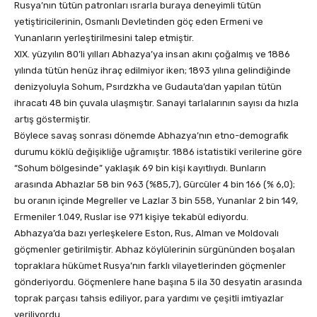
Rusya’nın tütün patronları ısrarla buraya deneyimli tütün
yetiştiricilerinin, Osmanlı Devletinden göç eden Ermeni ve
Yunanların yerleştirilmesini talep etmiştir.
XIX. yüzyılın 80’li yılları Abhazya’ya insan akını çoğalmış ve 1886
yılında tütün henüz ihraç edilmiyor iken; 1893 yılına gelindiğinde
denizyoluyla Sohum, Psırdzkha ve Gudauta’dan yapılan tütün
ihracatı 48 bin çuvala ulaşmıştır. Sanayi tarlalarının sayısı da hızla
artış göstermiştir.
Böylece savaş sonrası dönemde Abhazya’nın etno-demografik
durumu köklü değişikliğe uğramıştır. 1886 istatistikî verilerine göre
“Sohum bölgesinde” yaklaşık 69 bin kişi kayıtlıydı. Bunların
arasında Abhazlar 58 bin 963 (%85,7), Gürcüler 4 bin 166 (% 6,0);
bu oranın içinde Megreller ve Lazlar 3 bin 558, Yunanlar 2 bin 149,
Ermeniler 1.049, Ruslar ise 971 kişiye tekabül ediyordu.
Abhazya’da bazı yerleşkelere Eston, Rus, Alman ve Moldovalı
göçmenler getirilmiştir. Abhaz köylülerinin sürgününden boşalan
topraklara hükümet Rusya’nın farklı vilayetlerinden göçmenler
gönderiyordu. Göçmenlere hane başına 5 ila 30 desyatin arasında
toprak parçası tahsis ediliyor, para yardımı ve çeşitli imtiyazlar
veriliyordu.