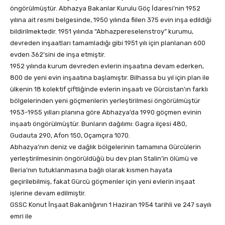
öngörülmüştür. Abhazya Bakanlar Kurulu Göç İdaresi’nin 1952
yılına ait resmi belgesinde, 1950 yılında fiilen 375 evin inşa edildiği
bildirilmektedir. 1951 yılında “Abhazpereselenstroy” kurumu,
devreden inşaatları tamamladığı gibi 1951 yılı için planlanan 600
evden 362’sini de inşa etmiştir.
1952 yılında kurum devreden evlerin inşaatına devam ederken,
800 de yeni evin inşaatına başlamıştır. Bilhassa bu yıl için plan ile
ülkenin 18 kolektif çiftliğinde evlerin inşaatı ve Gürcistan’ın farklı
bölgelerinden yeni göçmenlerin yerleştirilmesi öngörülmüştür
1953-1955 yılları planına göre Abhazya’da 1990 göçmen evinin
inşaatı öngörülmüştür. Bunların dağılımı: Gagra ilçesi 480,
Gudauta 290, Afon 150, Oçamçıra 1070.
Abhazya’nın deniz ve dağlık bölgelerinin tamamına Gürcülerin
yerleştirilmesinin öngörüldüğü bu dev plan Stalin’in ölümü ve
Beria’nın tutuklanmasına bağlı olarak kısmen hayata
geçirilebilmiş, fakat Gürcü göçmenler için yeni evlerin inşaat
işlerine devam edilmiştir.
GSSC Konut İnşaat Bakanlığının 1 Haziran 1954 tarihli ve 247 sayılı
emri ile