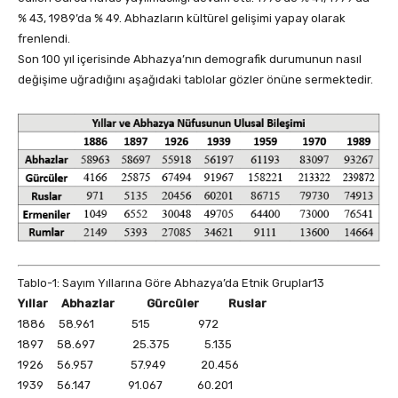
% 43, 1989’da % 49. Abhazların kültürel gelişimi yapay olarak
frenlendi.
Son 100 yıl içerisinde Abhazya’nın demografik durumunun nasıl
değişime uğradığını aşağıdaki tablolar gözler önüne sermektedir.
Tablo-1: Sayım Yıllarına Göre Abhazya’da Etnik Gruplar13
Yıllar Abhazlar Gürcüler Ruslar
1886 58.961 515 972
1897 58.697 25.375 5.135
1926 56.957 57.949 20.456
1939 56.147 91.067 60.201