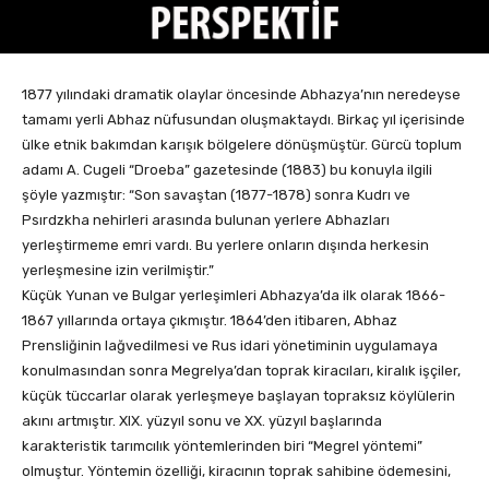
1877 yılındaki dramatik olaylar öncesinde Abhazya’nın neredeyse
tamamı yerli Abhaz nüfusundan oluşmaktaydı. Birkaç yıl içerisinde
ülke etnik bakımdan karışık bölgelere dönüşmüştür. Gürcü toplum
adamı A. Cugeli “Droeba” gazetesinde (1883) bu konuyla ilgili
şöyle yazmıştır: “Son savaştan (1877-1878) sonra Kudrı ve
Psırdzkha nehirleri arasında bulunan yerlere Abhazları
yerleştirmeme emri vardı. Bu yerlere onların dışında herkesin
yerleşmesine izin verilmiştir.”
Küçük Yunan ve Bulgar yerleşimleri Abhazya’da ilk olarak 1866-
1867 yıllarında ortaya çıkmıştır. 1864’den itibaren, Abhaz
Prensliğinin lağvedilmesi ve Rus idari yönetiminin uygulamaya
konulmasından sonra Megrelya’dan toprak kiracıları, kiralık işçiler,
küçük tüccarlar olarak yerleşmeye başlayan topraksız köylülerin
akını artmıştır. XIX. yüzyıl sonu ve XX. yüzyıl başlarında
karakteristik tarımcılık yöntemlerinden biri “Megrel yöntemi”
olmuştur. Yöntemin özelliği, kiracının toprak sahibine ödemesini,