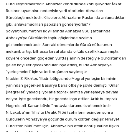
Gürcüleştirilmektedir. Abhazlar kendi dilinde konuşuyorlar fakat
Rusların uyumaları nedeniyle yerli otoriteler Abhazları
Gürcüleştirmektedir. Kiliselere, Abhazların Rusları da anlamadıkları
gibi, anlayamadıkları papazları gönderiyorlar.”7
Sovyet hükümetinin ilk yıllarında Abhazya SSC şartlarında
Abhazya’ya Gürcülerin toplu göçlerinde azalma
gözlemlenmektedir. Sonraki dönemlerde Gürcü nüfusunun
mekanik artışı, bilhassa kırsal alanda örtülü özellik kazanmıştır.
Köylere önceden göç eden yurttaşlarının desteğiyle Gürcistan’dan
gelen köylüler gecekondular inşa etmiş, bu da Abhazya’ya
“yerleşmeleri” için yeterli argüman sayılmıştır
Nitekim Z. Rikhter, “Kudrı bölgesinde Megrel yerleşim biriminin
yanından geçerken Basarya bana öfkeyle şöyle demişti: ‘Onlar
(Megreller) yasadışı yollarla topraklarımıza yerleşmeye devam
ediyor. İşte gecekondu, bir gecede inşa ettiler. Artık bu toprak
Megrele ait. Kanun böyle’” notuyla durumu özetlemektedir.
N. Lakoba’nın Tiflis’te (Aralık 1936) zehirlenmesinden sonra
Gürcülerin Abhazya’ya göçünde durum kökten değişir. Nihayet
Gürcistan hükümeti için, Abhazya’nın etnik dönüşümüne ilişkin