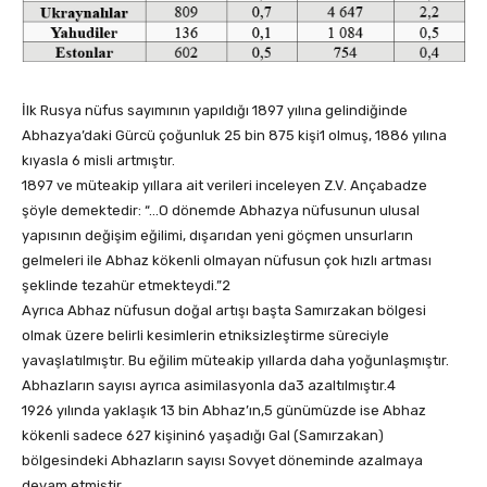
İlk Rusya nüfus sayımının yapıldığı 1897 yılına gelindiğinde
Abhazya’daki Gürcü çoğunluk 25 bin 875 kişi1 olmuş, 1886 yılına
kıyasla 6 misli artmıştır.
1897 ve müteakip yıllara ait verileri inceleyen Z.V. Ançabadze
şöyle demektedir: “…O dönemde Abhazya nüfusunun ulusal
yapısının değişim eğilimi, dışarıdan yeni göçmen unsurların
gelmeleri ile Abhaz kökenli olmayan nüfusun çok hızlı artması
şeklinde tezahür etmekteydi.”2
Ayrıca Abhaz nüfusun doğal artışı başta Samırzakan bölgesi
olmak üzere belirli kesimlerin etniksizleştirme süreciyle
yavaşlatılmıştır. Bu eğilim müteakip yıllarda daha yoğunlaşmıştır.
Abhazların sayısı ayrıca asimilasyonla da3 azaltılmıştır.4
1926 yılında yaklaşık 13 bin Abhaz’ın,5 günümüzde ise Abhaz
kökenli sadece 627 kişinin6 yaşadığı Gal (Samırzakan)
bölgesindeki Abhazların sayısı Sovyet döneminde azalmaya
devam etmiştir.