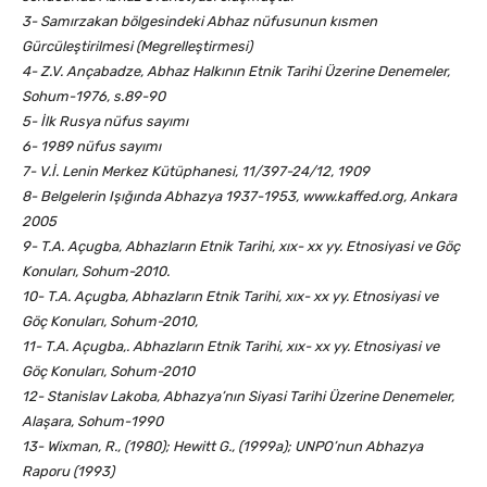
3- Samırzakan bölgesindeki Abhaz nüfusunun kısmen
Gürcüleştirilmesi (Megrelleştirmesi)
4- Z.V. Ançabadze, Abhaz Halkının Etnik Tarihi Üzerine Denemeler,
Sohum-1976, s.89-90
5- İlk Rusya nüfus sayımı
6- 1989 nüfus sayımı
7- V.İ. Lenin Merkez Kütüphanesi, 11/397-24/12, 1909
8- Belgelerin Işığında Abhazya 1937-1953, www.kaffed.org, Ankara
2005
9- T.A. Açugba, Abhazların Etnik Tarihi, xıx- xx yy. Etnosiyasi ve Göç
Konuları, Sohum-2010.
10- T.A. Açugba, Abhazların Etnik Tarihi, xıx- xx yy. Etnosiyasi ve
Göç Konuları, Sohum-2010,
11- T.A. Açugba,. Abhazların Etnik Tarihi, xıx- xx yy. Etnosiyasi ve
Göç Konuları, Sohum-2010
12- Stanislav Lakoba, Abhazya’nın Siyasi Tarihi Üzerine Denemeler,
Alaşara, Sohum-1990
13- Wixman, R., (1980); Hewitt G., (1999a); UNPO’nun Abhazya
Raporu (1993)