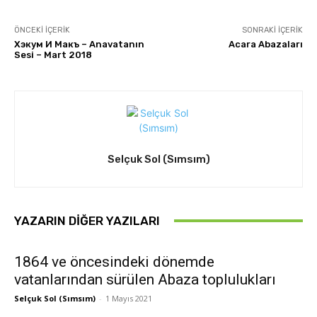
ÖNCEKI İÇERIK
SONRAKI İÇERIK
Хэкум И Макъ – Anavatanın
Acara Abazaları
Sesi – Mart 2018
Selçuk Sol (Sımsım)
YAZARIN DIĞER YAZILARI
1864 ve öncesindeki dönemde
vatanlarından sürülen Abaza toplulukları
Selçuk Sol (Sımsım)
-
1 Mayıs 2021