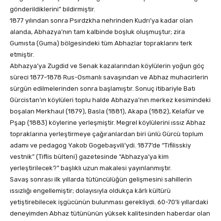
gönderildiklerini” bildirmiştir.
1877 yılından sonra Psırdzkha nehrinden Kudrı’ya kadar olan
alanda, Abhazya’nın tam kalbinde boşluk oluşmuştur; zira
Gumısta (Guma) bölgesindeki tüm Abhazlar topraklarını terk
etmiştir.
Abhazya’ya Zugdid ve Senak kazalarından köylülerin yoğun göç
süreci 1877-1878 Rus-Osmanlı savaşından ve Abhaz muhacirlerin
sürgün edilmelerinden sonra başlamıştır. Sonuç itibariyle Batı
Gürcistan’ın köylüleri toplu halde Abhazya’nın merkez kesimindeki
boşalan Merkhaul (1879), Basla (1881), Akapa (1882), Kelafüır ve
Pşap (1883) köylerine yerleşmiştir. Megrel köylülerini ıssız Abhaz
topraklarına yerleştirmeye çağıranlardan biri ünlü Gürcü toplum
adamı ve pedagog Yakob Gogebaşvili’ydi. 1877’de “Tifilisskiy
vestnik” (Tiflis bülteni) gazetesinde “Abhazya’ya kim
yerleştirilecek?” başlıklı uzun makalesi yayınlanmıştır.
Savaş sonrası ilk yıllarda tütüncülüğün gelişmesini sahillerin
ıssızlığı engellemiştir; dolayısıyla oldukça kârlı kültürü
yetiştirebilecek işgücünün bulunması gerekliydi. 60-70’li yıllardaki
deneyimden Abhaz tütününün yüksek kalitesinden haberdar olan