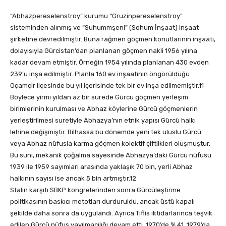
“Abhazpereselenstroy” kurumu “Gruzinpereselenstroy”
sisteminden alınmış ve “Suhummşeni” (Sohum İnşaat) inşaat
şirketine devredilmiştir. Buna rağmen göçmen konutlarının inşaatı,
dolayısıyla Gürcistan’dan planlanan göçmen nakli 1956 yılına
kadar devam etmiştir. Örneğin 1954 yılında planlanan 430 evden
239’u inşa edilmiştir. Planla 160 ev inşaatının öngörüldüğü
Oçamçir ilçesinde bu yıl içerisinde tek bir ev inşa edilmemiştir.11
Böylece yirmi yıldan az bir sürede Gürcü göçmen yerleşim
birimlerinin kurulması ve Abhaz köylerine Gürcü göçmenlerin
yerleştirilmesi suretiyle Abhazya’nın etnik yapısı Gürcü halkı
lehine değişmiştir. Bilhassa bu dönemde yeni tek uluslu Gürcü
veya Abhaz nüfusla karma göçmen kolektif çiftlikleri oluşmuştur.
Bu suni, mekanik çoğalma sayesinde Abhazya’daki Gürcü nüfusu
1939 ile 1959 sayımları arasında yaklaşık 70 bin, yerli Abhaz
halkının sayısı ise ancak 5 bin artmıştır.12
Stalin karşıtı SBKP kongrelerinden sonra Gürcüleştirme
politikasının baskıcı metotları durduruldu, ancak üstü kapalı
şekilde daha sonra da uygulandı. Ayrıca Tiflis iktidarlarınca teşvik
edilen Gürcü nüfus yayılmacılığı devam etti. 1970’de % 41, 1979’da