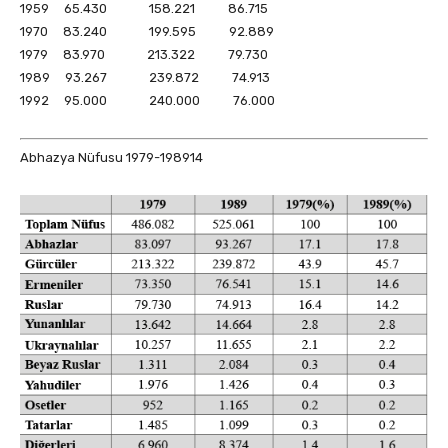
1959 65.430 158.221 86.715
1970 83.240 199.595 92.889
1979 83.970 213.322 79.730
1989 93.267 239.872 74.913
1992 95.000 240.000 76.000
Abhazya Nüfusu 1979-198914