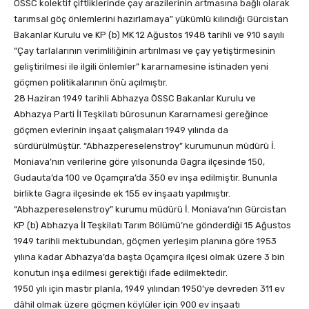
ÖSSC kolektif çiftliklerinde çay arazilerinin artmasına bağlı olarak
tarımsal göç önlemlerini hazırlamaya” yükümlü kılındığı Gürcistan
Bakanlar Kurulu ve KP (b) MK 12 Ağustos 1948 tarihli ve 910 sayılı
“Çay tarlalarının verimliliğinin artırılması ve çay yetiştirmesinin
geliştirilmesi ile ilgili önlemler” kararnamesine istinaden yeni
göçmen politikalarının önü açılmıştır.
28 Haziran 1949 tarihli Abhazya ÖSSC Bakanlar Kurulu ve
Abhazya Parti İl Teşkilatı bürosunun Kararnamesi gereğince
göçmen evlerinin inşaat çalışmaları 1949 yılında da
sürdürülmüştür. “Abhazpereselenstroy” kurumunun müdürü İ.
Moniava’nın verilerine göre yılsonunda Gagra ilçesinde 150,
Gudauta’da 100 ve Oçamçıra’da 350 ev inşa edilmiştir. Bununla
birlikte Gagra ilçesinde ek 155 ev inşaatı yapılmıştır.
“Abhazpereselenstroy” kurumu müdürü İ. Moniava’nın Gürcistan
KP (b) Abhazya İl Teşkilatı Tarım Bölümü’ne gönderdiği 15 Ağustos
1949 tarihli mektubundan, göçmen yerleşim planına göre 1953
yılına kadar Abhazya’da başta Oçamçıra ilçesi olmak üzere 3 bin
konutun inşa edilmesi gerektiği ifade edilmektedir.
1950 yılı için mastır planla, 1949 yılından 1950’ye devreden 311 ev
dâhil olmak üzere göçmen köylüler için 900 ev inşaatı