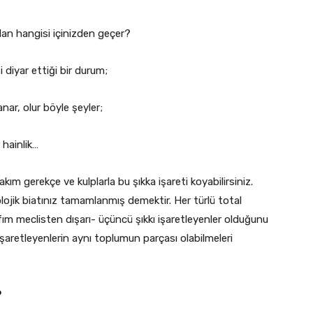
dan hangisi içinizden geçer?
 diyar ettiği bir durum;
ar, olur böyle şeyler;
 hainlik…
r takım gerekçe ve kulplarla bu şıkka işareti koyabilirsiniz.
olojik biatınız tamamlanmış demektir. Her türlü total
ım meclisten dışarı- üçüncü şıkkı işaretleyenler olduğunu
 işaretleyenlerin aynı toplumun parçası olabilmeleri
?