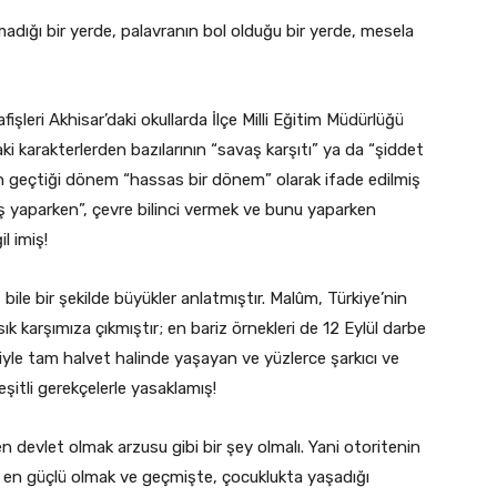
dığı bir yerde, palavranın bol olduğu bir yerde, mesela
işleri Akhisar’daki okullarda İlçe Milli Eğitim Müdürlüğü
 karakterlerden bazılarının “savaş karşıtı” ya da “şiddet
nden geçtiği dönem “hassas bir dönem” olarak ifade edilmiş
ş yaparken”, çevre bilinci vermek ve bunu yaparken
l imiş!
bile bir şekilde büyükler anlatmıştır. Malûm, Türkiye’nin
k karşımıza çıkmıştır; en bariz örnekleri de 12 Eylül darbe
iyle tam halvet halinde yaşayan ve yüzlerce şarkıcı ve
şitli gerekçelerle yasaklamış!
n devlet olmak arzusu gibi bir şey olmalı. Yani otoritenin
en güçlü olmak ve geçmişte, çocuklukta yaşadığı