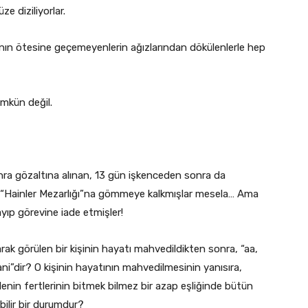
ze diziliyorlar.
nın ötesine geçemeyenlerin ağızlarından dökülenlerle hep
ümkün değil.
nra gözaltına alınan, 13 gün işkenceden sonra da
ri “Hainler Mezarlığı”na gömmeye kalkmışlar mesela… Ama
ıp görevine iade etmişler!
rak görülen bir kişinin hayatı mahvedildikten sonra, “aa,
ni”dir? O kişinin hayatının mahvedilmesinin yanısıra,
ilenin fertlerinin bitmek bilmez bir azap eşliğinde bütün
bilir bir durumdur?