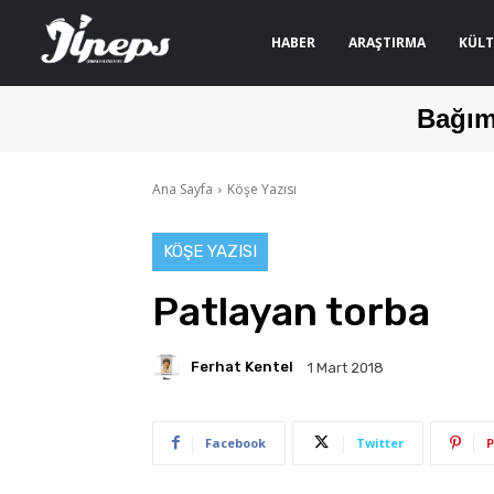
HABER
ARAŞTIRMA
KÜLT
Bağım
Ana Sayfa
Köşe Yazısı
KÖŞE YAZISI
Patlayan torba
Ferhat Kentel
1 Mart 2018
Facebook
Twitter
P