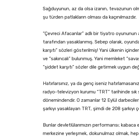
Sağduyunun, az da olsa izanın, tevazunun olma
şu türden patlakların olması da kaçınılmazdır.
“Çevreci Afacanlar” adlı bir tiyatro oyununun af
tarafından yasaklanmış. Sebep olarak, oyundaki
karşıtı” sözleri gösterilmiş! Yani ülkenin içi
ve “sakıncalı” bulunmuş. Yani memleket “sava
“şiddet karşıtı” sözler dile getirmek uygun deği
Hatırlarsınız, ya da genç iseniz hatırlamasanız 
radyo-televizyon kurumu “TRT” tarihinde sık sı
dönemindendir. O zamanlar 12 Eylül darbeciler
şarkıyı yasaklayan TRT, şimdi de 208 şarkıyı çe
Bunlar devletlûlarımızın performansı; kabaca e
merkezine yerleşmek, dokunulmaz olmak, hep 