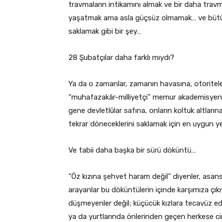
travmaların intikamını almak ve bir daha tra
yaşatmak ama asla güçsüz olmamak… ve bütün b
saklamak gibi bir şey…
28 Şubatçılar daha farklı mıydı?
Ya da o zamanlar, zamanın havasına, otoritele
“muhafazakâr-milliyetçi” memur akademisyenle
gene devletlûlar safına, onların koltuk altlarına
tekrar döneceklerini saklamak için en uygun ye
Ve tabii daha başka bir sürü döküntü…
“Öz kızına şehvet haram değil” diyenler, asa
arayanlar bu döküntülerin içinde karşımıza çık
düşmeyenler değil; küçücük kızlara tecavüz ed
ya da yurtlarında önlerinden geçen herkese cin