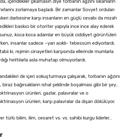
da, içeridekiler çıkamasın diye torbanın ağzını sıkanların
nırlarını zorlamaya başladı. Bir zamanlar Sovyet orduları
skeri darbesine karşı insanların en güçlü cevabı da mizah
edikleri baskıcı bir otoriter yapıyla ince ince alay ederek
sunuz, koca koca adamlar en büyük ciddiyet görüntüleri
ken, insanlar sadece –yarı acıklı- tebessüm ediyorlardı.
 ki; rejimin cinayetleri karşısında ellerinde mumlarla
ığı hırıltılarla asla muhatap olmuyorlardı.
arıdakileri de içeri sokuşturmaya çalışarak, torbanın ağzını
ı, biraz bağırsakların ishal şeklinde boşalması gibi bir şey…
ktrinasyon ürünleri, gazlar, palavralar ve o
trinasyon ürünleri, karşı palavralar da dışarı dökülüyor.
r türlü bilim, ilim, cesaret vs. vs. sahibi kurgu liderler…
r