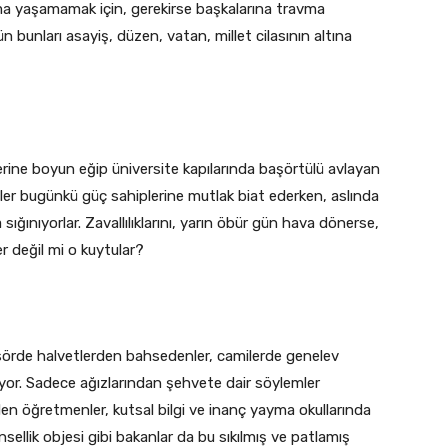
vma yaşamamak için, gerekirse başkalarına travma
unları asayiş, düzen, vatan, millet cilasının altına
rine boyun eğip üniversite kapılarında başörtülü avlayan
r bugünkü güç sahiplerine mutlak biat ederken, aslında
 sığınıyorlar. Zavallılıklarını, yarın öbür gün hava dönerse,
r değil mi o kuytular?
nsörde halvetlerden bahsedenler, camilerde genelev
ıyor. Sadece ağızlarından şehvete dair söylemler
en öğretmenler, kutsal bilgi ve inanç yayma okullarında
sellik objesi gibi bakanlar da bu sıkılmış ve patlamış