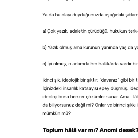
Ya da bu olayı duyduğunuzda aşağıdaki şıklar
a) Çok yazık, adaletin çürüdüğü, hukukun terk-i
b) Yazık olmuş ama kurunun yanında yaş da yan
c) İyi olmuş, o adamda her halükârda vardır bir
İkinci şık, ideolojik bir şıktır; “davanız” gibi bi
İçinizdeki insanlık katsayısı epey düşmüş, ide
ideoloji buna benzer çözümler sunar. Ama –lâf
da biliyorsunuz değil mi? Onlar ve birinci şıkkı
mümkün mü?
Toplum hâlâ var mı? Anomi desek