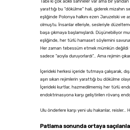
Tabii ki çok acıklı sahneler var ama bir yandan 
yarattığı bu “dökülme” hali, giderek mizahın sı
eşliğinde Polonya halkını ezen Jaruzelski ve a
olmuştu. İnsanlar elleriyle, sesleriyle düzeltem
başa çıkmaya başlamışlardı. Düşünebiliyor mu
eşliğinde, her türlü hamaset söylemini savurur
Her zaman tebessüm etmek mümkün değildi tabii
sadece “acıyla duruyorlardı”… Ama rejimin çıkard
İçerideki herkesi içeride tutmaya çalışarak, dış
aşırı sıkan rejimlerin yarattığı bu dökülme olay
İçerideki kurtlar, hazmedilmemiş her türlü endo
endoktrinasyona karşı geliştirilen rövanş endok
Ulu önderlere karşı yeni ulu hakanlar, reisler… He
Patlama sonunda ortaya saçılanla