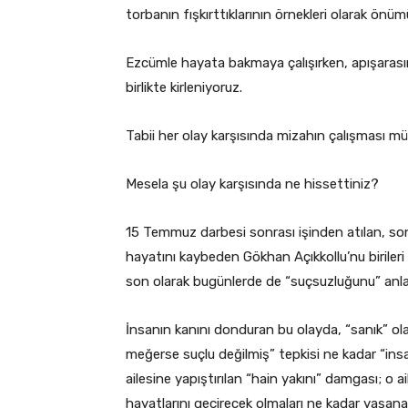
torbanın fışkırttıklarının örnekleri olarak önümü
Ezcümle hayata bakmaya çalışırken, apışarası
birlikte kirleniyoruz.
Tabii her olay karşısında mizahın çalışması m
Mesela şu olay karşısında ne hissettiniz?
15 Temmuz darbesi sonrası işinden atılan, so
hayatını kaybeden Gökhan Açıkkollu’nu birile
son olarak bugünlerde de “suçsuzluğunu” anlay
İnsanın kanını donduran bu olayda, “sanık” ola
meğerse suçlu değilmiş” tepkisi ne kadar “insa
ailesine yapıştırılan “hain yakını” damgası; o a
hayatlarını geçirecek olmaları ne kadar yaşana