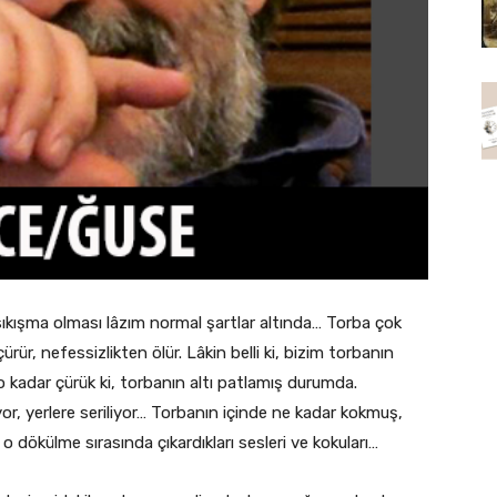
sıkışma olması lâzım normal şartlar altında… Torba çok
ürür, nefessizlikten ölür. Lâkin belli ki, bizim torbanın
o kadar çürük ki, torbanın altı patlamış durumda.
or, yerlere seriliyor… Torbanın içinde ne kadar kokmuş,
o dökülme sırasında çıkardıkları sesleri ve kokuları…