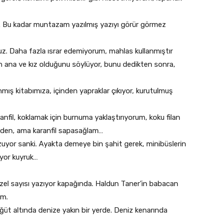
en. Bu kadar muntazam yazılmış yazıyı görür görmez
uz. Daha fazla ısrar edemiyorum, mahlas kullanmıştır
n ana ve kız olduğunu söylüyor, bunu dedikten sonra,
ış kitabımıza, içinden yapraklar çıkıyor, kurutulmuş
anfil, koklamak için burnuma yaklaştırıyorum, koku filan
rinden, ama karanfil sapasağlam…
 uzuyor sanki. Ayakta demeye bin şahit gerek, minibüslerin
yor kuyruk…
özel sayısı yazıyor kapağında. Haldun Taner’in babacan
um.
ğüt altında denize yakın bir yerde. Deniz kenarında