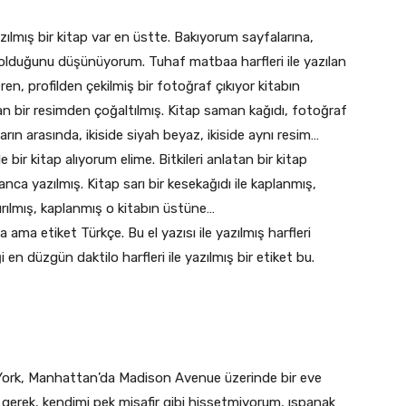
azılmış bir kitap var en üstte. Bakıyorum sayfalarına,
ı olduğunu düşünüyorum. Tuhaf matbaa harfleri ile yazılan
en, profilden çekilmiş bir fotoğraf çıkıyor kitabın
lan bir resimden çoğaltılmış. Kitap saman kağıdı, fotoğraf
ların arasında, ikiside siyah beyaz, ikiside aynı resim…
ir kitap alıyorum elime. Bitkileri anlatan bir kitap
ca yazılmış. Kitap sarı bir kesekağıdı ile kaplanmış,
ırılmış, kaplanmış o kitabın üstüne…
 ama etiket Türkçe. Bu el yazısı ile yazılmış harfleri
en düzgün daktilo harfleri ile yazılmış bir etiket bu.
York, Manhattan’da Madison Avenue üzerinde bir eve
 gerek, kendimi pek misafir gibi hissetmiyorum, ıspanak