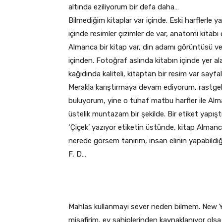
altında eziliyorum bir defa daha…
Bilmediğim kitaplar var içinde. Eski harflerle y
içinde resimler çizimler de var, anatomi kitab
Almanca bir kitap var, din adamı görüntüsü ver
içinden. Fotoğraf aslında kitabın içinde yer a
kağıdında kaliteli, kitaptan bir resim var sayfa
Merakla karıştırmaya devam ediyorum, rastgele b
buluyorum, yine o tuhaf matbu harfler ile Alman
üstelik muntazam bir şekilde. Bir etiket yapışt
‘Çiçek’ yazıyor etiketin üstünde, kitap Almanca
nerede görsem tanırım, insan elinin yapabildiği 
F, D…
Mahlas kullanmayı sever neden bilmem. New 
misafirim, ev sahiplerinden kaynaklanıyor olsa