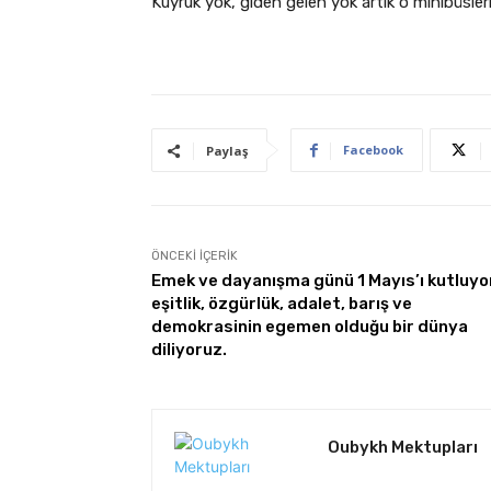
Kuyruk yok, giden gelen yok artık o minibüsler
Facebook
Paylaş
ÖNCEKI İÇERIK
Emek ve dayanışma günü 1 Mayıs’ı kutluyo
eşitlik, özgürlük, adalet, barış ve
demokrasinin egemen olduğu bir dünya
diliyoruz.
Oubykh Mektupları