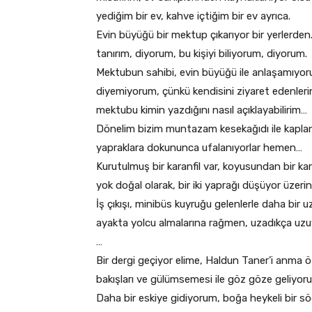
yediğim bir ev, kahve içtiğim bir ev ayrıca.
Evin büyüğü bir mektup çıkarıyor bir yerlerd
tanırım, diyorum, bu kişiyi biliyorum, diyorum.
Mektubun sahibi, evin büyüğü ile anlaşamıyor
diyemiyorum, çünkü kendisini ziyaret edenleri
mektubu kimin yazdığını nasıl açıklayabilirim…
Dönelim bizim muntazam kesekağıdı ile kaplanm
yapraklara dokununca ufalanıyorlar hemen…
Kurutulmuş bir karanfil var, koyusundan bir kar
yok doğal olarak, bir iki yaprağı düşüyor üze
İş çıkışı, minibüs kuyruğu gelenlerle daha bir
ayakta yolcu almalarına rağmen, uzadıkça uzu
…
Bir dergi geçiyor elime, Haldun Taner’i anma 
bakışları ve gülümsemesi ile göz göze geliyor
Daha bir eskiye gidiyorum, boğa heykeli bir sö