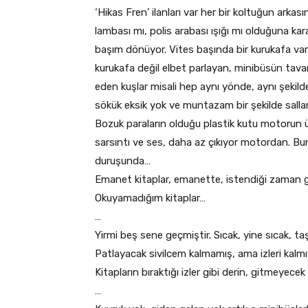
‘Hikas Fren’ ilanları var her bir koltuğun arkası
lambası mı, polis arabası ışığı mı olduğuna ka
başım dönüyor. Vites başında bir kurukafa var, 
kurukafa değil elbet parlayan, minibüsün tava
eden kuşlar misali hep aynı yönde, aynı şekild
sökük eksik yok ve muntazam bir şekilde sallanı
Bozuk paraların olduğu plastik kutu motorun ü
sarsıntı ve ses, daha az çıkıyor motordan. Bu
duruşunda…
Emanet kitaplar, emanette, istendiği zaman 
Okuyamadığım kitaplar…
…
Yirmi beş sene geçmiştir. Sıcak, yine sıcak, ta
Patlayacak sivilcem kalmamış, ama izleri kalmı
Kitapların bıraktığı izler gibi derin, gitmeyecek 
…