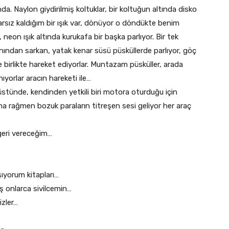
nda. Naylon giydirilmiş koltuklar, bir koltuğun altında disko
rarsız kaldığım bir ışık var, dönüyor o döndükte benim
neon ışık altında kurukafa bir başka parlıyor. Bir tek
nından sarkan, yatak kenar süsü püsküllerde parlıyor, göç
e birlikte hareket ediyorlar. Muntazam püsküller, arada
yorlar aracın hareketi ile…
stünde, kendinden yetkili biri motora oturduğu için
na rağmen bozuk paraların titreşen sesi geliyor her araç
geri vereceğim…
şıyorum kitapları…
ş onlarca sivilcemin…
izler…