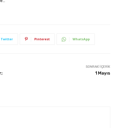
le…
Twitter
Pinterest
WhatsApp
SONRAKI İÇERIK
r;
1 Mayıs