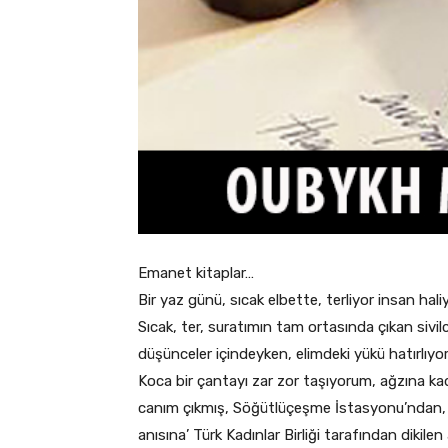
Emanet kitaplar…
Bir yaz günü, sıcak elbette, terliyor insan hal
Sıcak, ter, suratımın tam ortasında çıkan sivi
düşünceler içindeyken, elimdeki yükü hatırlıy
Koca bir çantayı zar zor taşıyorum, ağzına kad
canım çıkmış, Söğütlüçeşme İstasyonu’ndan, 
anısına’ Türk Kadınlar Birliği tarafından dikil