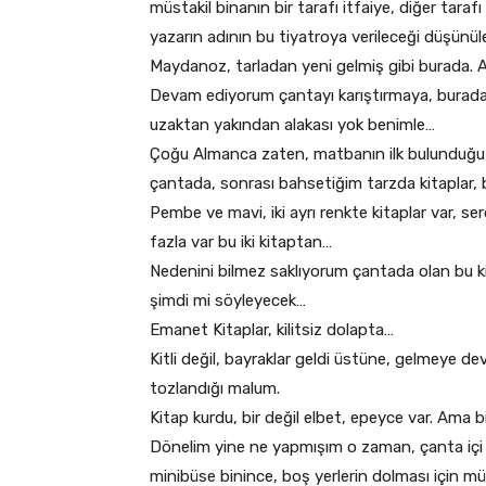
müstakil binanın bir tarafı itfaiye, diğer taraf
yazarın adının bu tiyatroya verileceği düşün
Maydanoz, tarladan yeni gelmiş gibi burada. 
Devam ediyorum çantayı karıştırmaya, burada bi
uzaktan yakından alakası yok benimle…
Çoğu Almanca zaten, matbanın ilk bulunduğu z
çantada, sonrası bahsetiğim tarzda kitaplar,
Pembe ve mavi, iki ayrı renkte kitaplar var, s
fazla var bu iki kitaptan…
Nedenini bilmez saklıyorum çantada olan bu k
şimdi mi söyleyecek…
Emanet Kitaplar, kilitsiz dolapta…
Kitli değil, bayraklar geldi üstüne, gelmeye d
tozlandığı malum.
Kitap kurdu, bir değil elbet, epeyce var. Ama 
Dönelim yine ne yapmışım o zaman, çanta içi ki
minibüse binince, boş yerlerin dolması için m