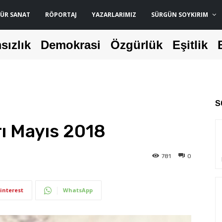
ÜR SANAT
RÖPORTAJ
YAZARLARIMIZ
SÜRGÜN SOYKIRIM
sızlık
Demokrasi
Özgürlük
Eşitlik
S
ı Mayıs 2018
781
0
interest
WhatsApp