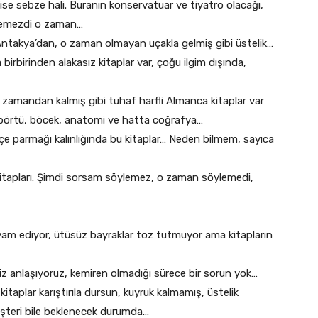
ı ise sebze hali. Buranın konservatuar ve tiyatro olacağı,
ülemezdi o zaman…
Antakya’dan, o zaman olmayan uçakla gelmiş gibi üstelik…
rbirinden alakasız kitaplar var, çoğu ilgim dışında,
amandan kalmış gibi tuhaf harfli Almanca kitaplar var
 börtü, böcek, anatomi ve hatta coğrafya…
erçe parmağı kalınlığında bu kitaplar… Neden bilmem, sayıca
itapları. Şimdi sorsam söylemez, o zaman söylemedi,
evam ediyor, ütüsüz bayraklar toz tutmuyor ama kitapların
biz anlaşıyoruz, kemiren olmadığı sürece bir sorun yok…
taplar karıştırıla dursun, kuyruk kalmamış, üstelik
üşteri bile beklenecek durumda…