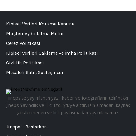
Kişisel Verileri Koruma Kanunu
Müşteri Aydınlatma Metni
Çerez Politikası
Kişisel Verileri Saklama ve İmha Politikası
Gizlilik Politikası
Mesafeli Satış Sözleşmesi
Jineps’te yayımlanan yazı, haber ve fotoğrafların telif hakkı
Jineps Yayıncılık ve Tic. Ltd. Şti.’ye aittir. İzin almadan, kaynak
göstermeden ve link paylaşmadan yayımlanamaz.
Jineps – Başlarken