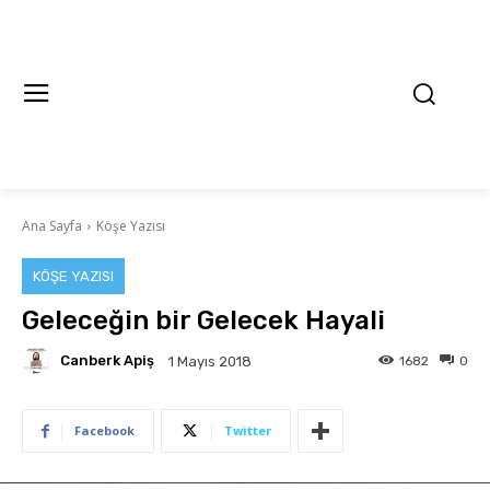
Ana Sayfa
Köşe Yazısı
KÖŞE YAZISI
Geleceğin bir Gelecek Hayali
Canberk Apiş
1682
0
1 Mayıs 2018
Facebook
Twitter