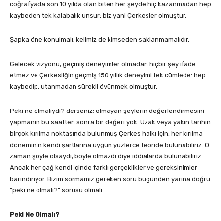
coğrafyada son 10 yılda olan biten her şeyde hiç kazanmadan hep
kaybeden tek kalabalık unsur: biz yani Çerkesler olmuştur.
Şapka öne konulmalı; kelimiz de kimseden saklanmamalıdır.
Gelecek vizyonu, geçmiş deneyimler olmadan hiçbir şey ifade
etmez ve Çerkesliğin geçmiş 150 yıllık deneyimi tek cümlede: hep
kaybedip, utanmadan sürekli övünmek olmuştur.
Peki ne olmalıydı? derseniz; olmayan şeylerin değerlendirmesini
yapmanın bu saatten sonra bir değeri yok. Uzak veya yakın tarihin
birçok kırılma noktasında bulunmuş Çerkes halkı için, her kırılma
döneminin kendi şartlarına uygun yüzlerce teoride bulunabiliriz. O
zaman şöyle olsaydı, böyle olmazdı diye iddialarda bulunabiliriz.
Ancak her çağ kendi içinde farklı gerçeklikler ve gereksinimler
barındırıyor. Bizim sormamız gereken soru bugünden yarına doğru
“peki ne olmalı?” sorusu olmalı.
Peki Ne Olmalı?