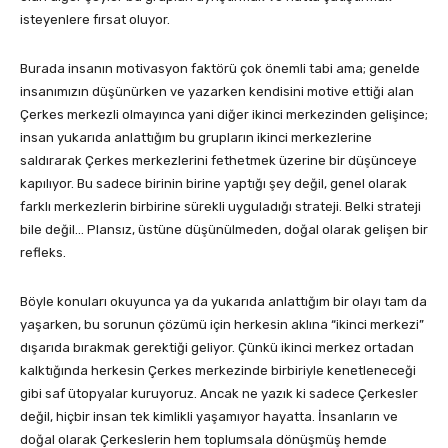
isteyenlere fırsat oluyor.
Burada insanın motivasyon faktörü çok önemli tabi ama; genelde
insanımızın düşünürken ve yazarken kendisini motive ettiği alan
Çerkes merkezli olmayınca yani diğer ikinci merkezinden gelişince;
insan yukarıda anlattığım bu grupların ikinci merkezlerine
saldırarak Çerkes merkezlerini fethetmek üzerine bir düşünceye
kapılıyor. Bu sadece birinin birine yaptığı şey değil, genel olarak
farklı merkezlerin birbirine sürekli uyguladığı strateji. Belki strateji
bile değil… Plansız, üstüne düşünülmeden, doğal olarak gelişen bir
refleks.
Böyle konuları okuyunca ya da yukarıda anlattığım bir olayı tam da
yaşarken, bu sorunun çözümü için herkesin aklına “ikinci merkezi”
dışarıda bırakmak gerektiği geliyor. Çünkü ikinci merkez ortadan
kalktığında herkesin Çerkes merkezinde birbiriyle kenetleneceği
gibi saf ütopyalar kuruyoruz. Ancak ne yazık ki sadece Çerkesler
değil, hiçbir insan tek kimlikli yaşamıyor hayatta. İnsanların ve
doğal olarak Çerkeslerin hem toplumsala dönüşmüş hemde