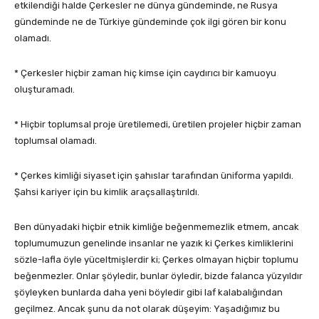
etkilendiği halde Çerkesler ne dünya gündeminde, ne Rusya
gündeminde ne de Türkiye gündeminde çok ilgi gören bir konu
olamadı.
* Çerkesler hiçbir zaman hiç kimse için caydırıcı bir kamuoyu
oluşturamadı.
* Hiçbir toplumsal proje üretilemedi, üretilen projeler hiçbir zaman
toplumsal olamadı.
* Çerkes kimliği siyaset için şahıslar tarafından üniforma yapıldı.
Şahsi kariyer için bu kimlik araçsallaştırıldı.
Ben dünyadaki hiçbir etnik kimliğe beğenmemezlik etmem, ancak
toplumumuzun genelinde insanlar ne yazık ki Çerkes kimliklerini
sözle-lafla öyle yüceltmişlerdir ki; Çerkes olmayan hiçbir toplumu
beğenmezler. Onlar şöyledir, bunlar öyledir, bizde falanca yüzyıldır
şöyleyken bunlarda daha yeni böyledir gibi laf kalabalığından
geçilmez. Ancak şunu da not olarak düşeyim: Yaşadığımız bu