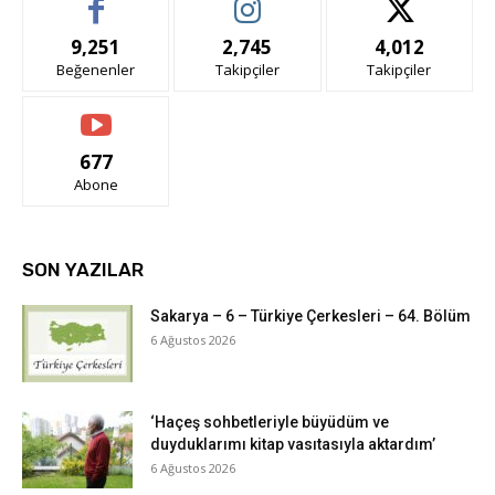
9,251
2,745
4,012
Beğenenler
Takipçiler
Takipçiler
677
Abone
SON YAZILAR
Sakarya – 6 – Türkiye Çerkesleri – 64. Bölüm
6 Ağustos 2026
‘Haçeş sohbetleriyle büyüdüm ve
duyduklarımı kitap vasıtasıyla aktardım’
6 Ağustos 2026