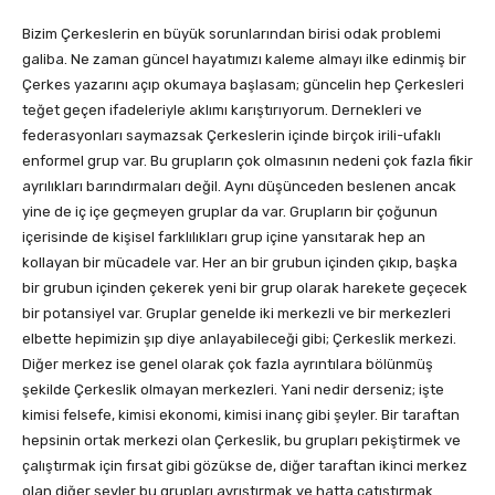
Bizim Çerkeslerin en büyük sorunlarından birisi odak problemi
galiba. Ne zaman güncel hayatımızı kaleme almayı ilke edinmiş bir
Çerkes yazarını açıp okumaya başlasam; güncelin hep Çerkesleri
teğet geçen ifadeleriyle aklımı karıştırıyorum. Dernekleri ve
federasyonları saymazsak Çerkeslerin içinde birçok irili-ufaklı
enformel grup var. Bu grupların çok olmasının nedeni çok fazla fikir
ayrılıkları barındırmaları değil. Aynı düşünceden beslenen ancak
yine de iç içe geçmeyen gruplar da var. Grupların bir çoğunun
içerisinde de kişisel farklılıkları grup içine yansıtarak hep an
kollayan bir mücadele var. Her an bir grubun içinden çıkıp, başka
bir grubun içinden çekerek yeni bir grup olarak harekete geçecek
bir potansiyel var. Gruplar genelde iki merkezli ve bir merkezleri
elbette hepimizin şıp diye anlayabileceği gibi; Çerkeslik merkezi.
Diğer merkez ise genel olarak çok fazla ayrıntılara bölünmüş
şekilde Çerkeslik olmayan merkezleri. Yani nedir derseniz; işte
kimisi felsefe, kimisi ekonomi, kimisi inanç gibi şeyler. Bir taraftan
hepsinin ortak merkezi olan Çerkeslik, bu grupları pekiştirmek ve
çalıştırmak için fırsat gibi gözükse de, diğer taraftan ikinci merkez
olan diğer şeyler bu grupları ayrıştırmak ve hatta çatıştırmak