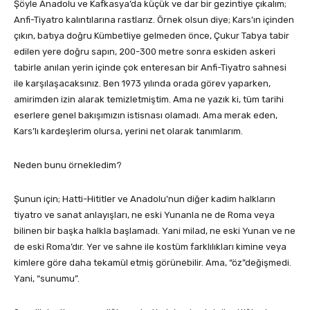
Şöyle Anadolu ve Kafkasya’da küçük ve dar bir gezintiye çıkalım;
Anfi-Tiyatro kalıntılarına rastlarız. Örnek olsun diye; Kars’ın içinden
çıkın, batıya doğru Kümbetliye gelmeden önce, Çukur Tabya tabir
edilen yere doğru sapın, 200-300 metre sonra eskiden askeri
tabirle anılan yerin içinde çok enteresan bir Anfi-Tiyatro sahnesi
ile karşılaşacaksınız. Ben 1973 yılında orada görev yaparken,
amirimden izin alarak temizletmiştim. Ama ne yazık ki, tüm tarihi
eserlere genel bakışımızın istisnası olamadı. Ama merak eden,
Kars’lı kardeşlerim olursa, yerini net olarak tanımlarım.
Neden bunu örnekledim?
Şunun için; Hatti-Hititler ve Anadolu’nun diğer kadim halkların
tiyatro ve sanat anlayışları, ne eski Yunanla ne de Roma veya
bilinen bir başka halkla başlamadı. Yani milad, ne eski Yunan ve ne
de eski Roma’dır. Yer ve sahne ile kostüm farklılıkları kimine veya
kimlere göre daha tekamül etmiş görünebilir. Ama, “öz”değişmedi.
Yani, “sunumu”.