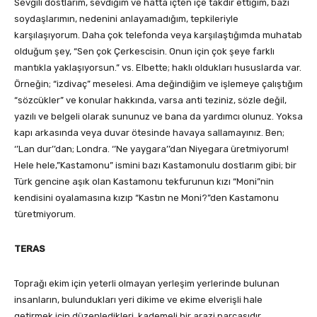
Sevgili dostlarım, sevdiğim ve hatta içten içe takdir ettiğim, bazı
soydaşlarımın, nedenini anlayamadığım, tepkileriyle
karşılaşıyorum. Daha çok telefonda veya karşılaştığımda muhatab
olduğum şey, “Sen çok Çerkescisin. Onun için çok şeye farklı
mantıkla yaklaşıyorsun.” vs. Elbette; haklı oldukları hususlarda var.
Örneğin; “izdivaç” meselesi. Ama değindiğim ve işlemeye çalıştığım
“sözcükler” ve konular hakkında, varsa anti teziniz, sözle değil,
yazılı ve belgeli olarak sununuz ve bana da yardımcı olunuz. Yoksa
kapı arkasında veya duvar ötesinde havaya sallamayınız. Ben;
‘’Lan dur’’dan; Londra. ‘’Ne yaygara’’dan Niyegara üretmiyorum!
Hele hele,”Kastamonu” ismini bazı Kastamonulu dostlarım gibi; bir
Türk gencine aşık olan Kastamonu tekfurunun kızı “Moni”nin
kendisini oyalamasına kızıp “Kastın ne Moni?”den Kastamonu
türetmiyorum.
TERAS
Toprağı ekim için yeterli olmayan yerleşim yerlerinde bulunan
insanların, bulundukları yeri dikime ve ekime elverişli hale
getirmek için düzenledikleri, kademeli bir arazi parçasıdır.