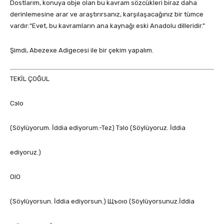
Dostlarım, konuya obje olan bu kavram sözcükleri biraz daha
derinlemesine arar ve araştırırsanız, karşılaşacağınız bir tümce
vardır:“Evet, bu kavramların ana kaynağı eski Anadolu dilleridir.”
Şimdi, Abezexe Adigecesi ile bir çekim yapalım.
TEKİL ÇOĞUL
СэIo
(Söylüyorum. İddia ediyorum.-Tez) ТэIо (Söylüyoruz. İddia
ediyoruz.)
OIO
(Söylüyorsun. İddia ediyorsun.) Щъоıо (Söylüyorsunuz.İddia