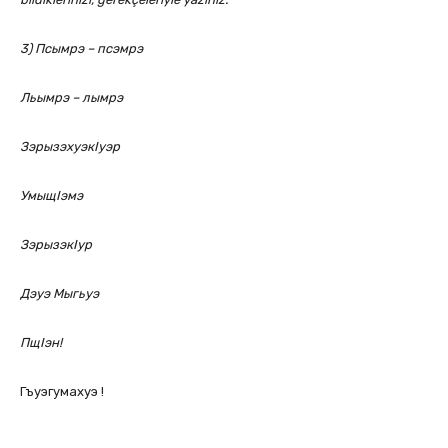
3) Псымрэ – псэмрэ
Льымрэ – лымрэ
ЗэрызэхуэкIуэр
УмыщIэмэ
ЗэрызэкIур
Дэуэ Мыгьуэ
ПщIэн!
Гъуэгумахуэ !