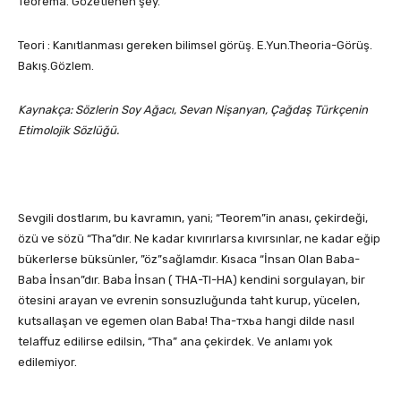
Teorema. Gözetlenen şey.
Teori : Kanıtlanması gereken bilimsel görüş. E.Yun.Theoria-Görüş.
Bakış.Gözlem.
Kaynakça: Sözlerin Soy Ağacı, Sevan Nişanyan, Çağdaş Türkçenin
Etimolojik Sözlüğü.
Sevgili dostlarım, bu kavramın, yani; “Teorem”in anası, çekirdeği,
özü ve sözü “Tha”dır. Ne kadar kıvırırlarsa kıvırsınlar, ne kadar eğip
bükerlerse büksünler, ”öz”sağlamdır. Kısaca “İnsan Olan Baba-
Baba İnsan”dır. Baba İnsan ( THA-TI-HA) kendini sorgulayan, bir
ötesini arayan ve evrenin sonsuzluğunda taht kurup, yücelen,
kutsallaşan ve egemen olan Baba! Tha-тхьа hangi dilde nasıl
telaffuz edilirse edilsin, “Tha” ana çekirdek. Ve anlamı yok
edilemiyor.