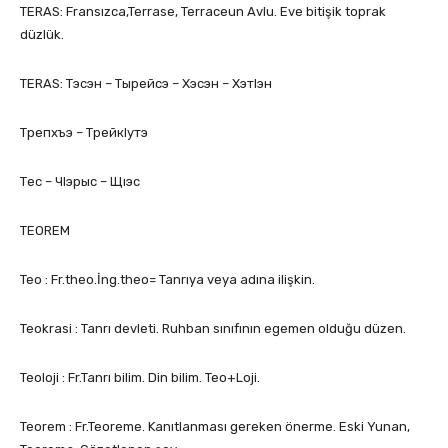
TERAS: Fransızca,Terrase, Terraceun Avlu. Eve bitişik toprak
düzlük.
TERAS: Тэсэн – Тырейсэ – Хэсэн – ХэтIэн
Трепхъэ – ТрейкIутэ
Тес – ЧIэрыс – Щıэс
TEOREM
Teo : Fr.theo.İng.theo= Tanrıya veya adına ilişkin.
Teokrasi : Tanrı devleti. Ruhban sınıfının egemen olduğu düzen.
Teoloji : Fr.Tanrı bilim. Din bilim. Teo+Loji.
Teorem : Fr.Teoreme. Kanıtlanması gereken önerme. Eski Yunan,