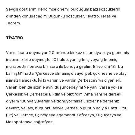
Sevgili dostlarım, kendimce önemli bulduğum bazı sözcüklerin
dilinden konuşacağım. Bugünkü sözcükler; Tiyatro, Teras ve
Teorem.
TİYATRO
Var mı bunu duymayan? Ömründe bir kez olsun tiyatroya gitmemiş
insanımız bile duymuştur. O halde, yani gitmiş veya gitmemiş
muhabettini bırakıp bi r soru ile konuya girelim. Biliyorum ”Bir bu
kalmıştı!” hatta “Çerkesce olmamış olsaydı pek çok nesne ve olay
isimsiz kalacaktı. İyi ki varsın ve vardın Çerkesce?”vs diyenleri.
Vallahi ben de sizinle aynı düşüncedeyim! Ne yani, varsa yoksa
Çerkeslik ve Çerkesce! Bıktım ve bıktırdım. Ama hani ne dersek
diyelim “Dünya yuvarlak ve dönüyor”misali, sizler ne derseniz
deyiniz, vallahi, bugünkü adıyla Çerkes, o günün adıyla Hatti-Hitit.
(Ht) ve Hattice, üç bölgeye egemendi. Kafkasya, Küçükasya ve
Mezopotamya coğrafyası.