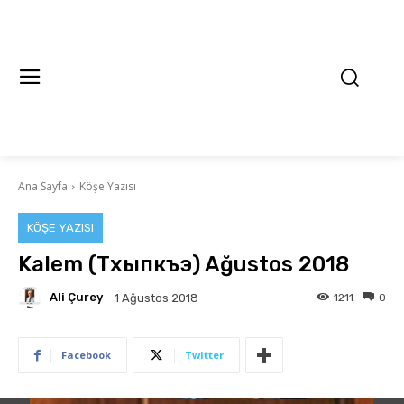
Ana Sayfa
Köşe Yazısı
KÖŞE YAZISI
Kalem (Тхыпкъэ) Ağustos 2018
Ali Çurey
1211
0
1 Ağustos 2018
Facebook
Twitter