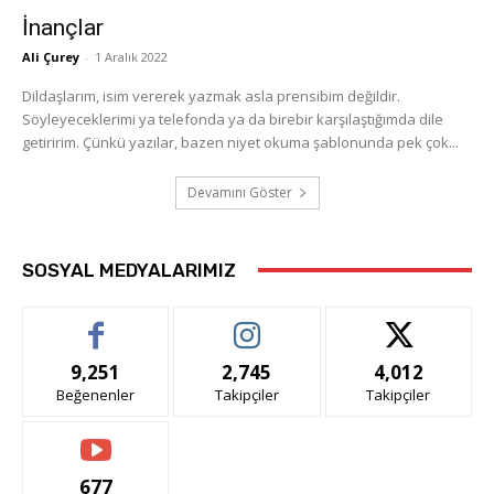
İnançlar
Ali Çurey
-
1 Aralık 2022
Dildaşlarım, isim vererek yazmak asla prensibim değildir.
Söyleyeceklerimi ya telefonda ya da birebir karşılaştığımda dile
getiririm. Çünkü yazılar, bazen niyet okuma şablonunda pek çok...
Devamını Göster
SOSYAL MEDYALARIMIZ
9,251
2,745
4,012
Beğenenler
Takipçiler
Takipçiler
677