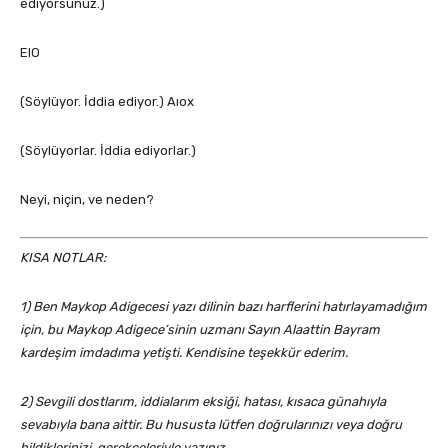
ediyorsunuz.)
ЕIO
(Söylüyor. İddia ediyor.) Аıох
(Söylüyorlar. İddia ediyorlar.)
Neyi, niçin, ve neden?
KISA NOTLAR:
1) Ben Maykop Adigecesi yazı dilinin bazı harflerini hatırlayamadığım
için, bu Maykop Adigece’sinin uzmanı Sayın Alaattin Bayram
kardeşim imdadıma yetişti. Kendisine teşekkür ederim.
2) Sevgili dostlarım, iddialarım eksiği, hatası, kısaca günahıyla
sevabıyla bana aittir. Bu hususta lütfen doğrularınızı veya doğru
bildiklerinizi, gerekçeleriyle yazınız.