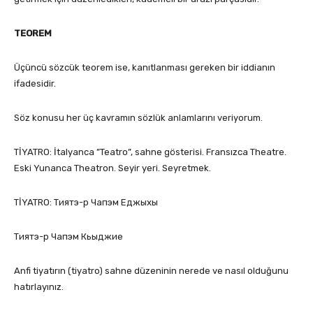
TEOREM
Üçüncü sözcük teorem ise, kanıtlanması gereken bir iddianın
ifadesidir.
Söz konusu her üç kavramın sözlük anlamlarını veriyorum.
TİYATRO: İtalyanca ”Teatro”, sahne gösterisi. Fransızca Theatre.
Eski Yunanca Theatron. Seyir yeri. Seyretmek.
TİYATRO: Тиятэ-р Чапэм Еджыхы
Тиятэ-р Чапэм Кьыджие
Anfi tiyatırın (tiyatro) sahne düzeninin nerede ve nasıl olduğunu
hatırlayınız.