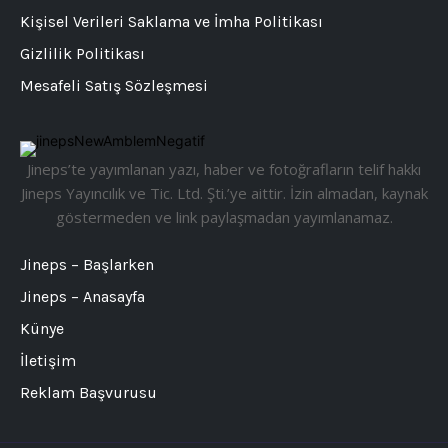
Kişisel Verileri Saklama ve İmha Politikası
Gizlilik Politikası
Mesafeli Satış Sözleşmesi
Jineps’te yayımlanan yazı, haber ve fotoğrafların telif hakkı
Jineps Yayıncılık ve Tic. Ltd. Şti.’ye aittir. İzin almadan, kaynak
göstermeden ve link paylaşmadan yayımlanamaz.
Jineps – Başlarken
Jineps – Anasayfa
Künye
İletişim
Reklam Başvurusu