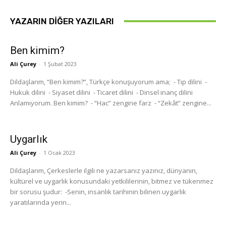
YAZARIN DIĞER YAZILARI
Ben kimim?
Ali Çurey
-
1 Şubat 2023
Dildaşlarım, “Ben kimim?”, Türkçe konuşuyorum ama; - Tıp dilini -
Hukuk dilini - Siyaset dilini - Ticaret dilini - Dinsel inanç dilini
Anlamıyorum. Ben kimim? - “Hac” zengine farz - “Zekât” zengine...
Uygarlık
Ali Çurey
-
1 Ocak 2023
Dildaşlarım, Çerkeslerle ilgili ne yazarsanız yazınız, dünyanın,
kültürel ve uygarlık konusundaki yetkililerinin, bitmez ve tükenmez
bir sorusu şudur: -Senin, insanlık tarihinin bilinen uygarlık
yaratılarında yerin...