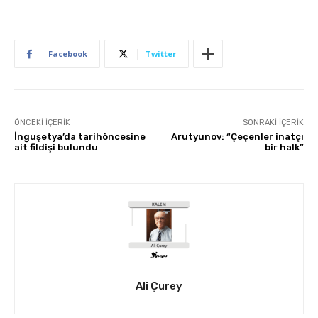
Facebook
Twitter
ÖNCEKI İÇERIK
SONRAKI İÇERIK
İnguşetya’da tarihöncesine
Arutyunov: “Çeçenler inatçı
ait fildişi bulundu
bir halk”
Ali Çurey