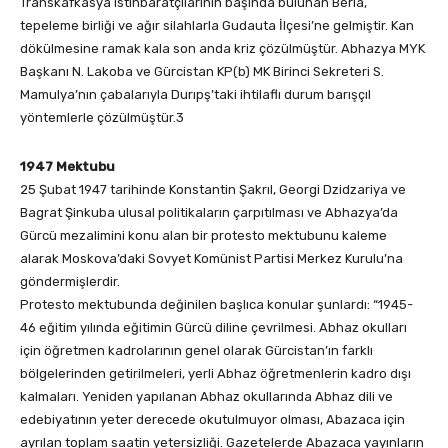
Transkafkasya istihbaratçılarının başında bulunan Beria,
tepeleme birliği ve ağır silahlarla Gudauta İlçesi’ne gelmiştir. Kan
dökülmesine ramak kala son anda kriz çözülmüştür. Abhazya MYK
Başkanı N. Lakoba ve Gürcistan KP(b) MK Birinci Sekreteri S.
Mamulya’nın çabalarıyla Durıpş’taki ihtilaflı durum barışçıl
yöntemlerle çözülmüştür.3
1947 Mektubu
25 Şubat 1947 tarihinde Konstantin Şakrıl, Georgi Dzidzariya ve
Bagrat Şinkuba ulusal politikaların çarpıtılması ve Abhazya’da
Gürcü mezalimini konu alan bir protesto mektubunu kaleme
alarak Moskova’daki Sovyet Komünist Partisi Merkez Kurulu’na
göndermişlerdir.
Protesto mektubunda değinilen başlıca konular şunlardı: “1945-
46 eğitim yılında eğitimin Gürcü diline çevrilmesi. Abhaz okulları
için öğretmen kadrolarının genel olarak Gürcistan’ın farklı
bölgelerinden getirilmeleri, yerli Abhaz öğretmenlerin kadro dışı
kalmaları. Yeniden yapılanan Abhaz okullarında Abhaz dili ve
edebiyatının yeter derecede okutulmuyor olması, Abazaca için
ayrılan toplam saatin yetersizliği. Gazetelerde Abazaca yayınların