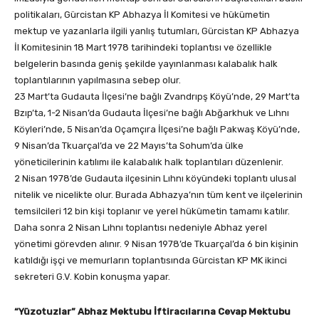
politikaları, Gürcistan KP Abhazya İl Komitesi ve hükümetin
mektup ve yazanlarla ilgili yanlış tutumları, Gürcistan KP Abhazya
İl Komitesinin 18 Mart 1978 tarihindeki toplantısı ve özellikle
belgelerin basında geniş şekilde yayınlanması kalabalık halk
toplantılarının yapılmasına sebep olur.
23 Mart’ta Gudauta İlçesi’ne bağlı Zvandrıpş Köyü’nde, 29 Mart’ta
Bzıp’ta, 1-2 Nisan’da Gudauta İlçesi’ne bağlı Abğarkhuk ve Lıhnı
Köyleri’nde, 5 Nisan’da Oçamçıra İlçesi’ne bağlı Pakwaş Köyü’nde,
9 Nisan’da Tkuarçal’da ve 22 Mayıs’ta Sohum’da ülke
yöneticilerinin katılımı ile kalabalık halk toplantıları düzenlenir.
2 Nisan 1978’de Gudauta ilçesinin Lıhnı köyündeki toplantı ulusal
nitelik ve nicelikte olur. Burada Abhazya’nın tüm kent ve ilçelerinin
temsilcileri 12 bin kişi toplanır ve yerel hükümetin tamamı katılır.
Daha sonra 2 Nisan Lıhnı toplantısı nedeniyle Abhaz yerel
yönetimi görevden alınır. 9 Nisan 1978’de Tkuarçal’da 6 bin kişinin
katıldığı işçi ve memurların toplantısında Gürcistan KP MK ikinci
sekreteri G.V. Kobin konuşma yapar.
“Yüzotuzlar” Abhaz Mektubu İftiracılarına Cevap Mektubu