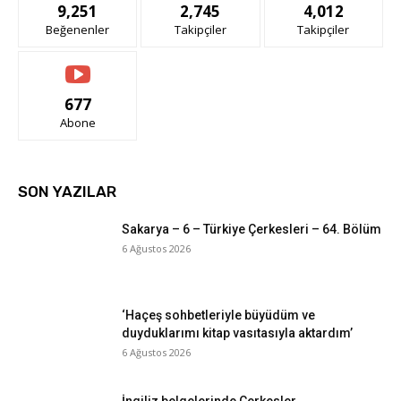
9,251
2,745
4,012
Beğenenler
Takipçiler
Takipçiler
677
Abone
SON YAZILAR
Sakarya – 6 – Türkiye Çerkesleri – 64. Bölüm
6 Ağustos 2026
‘Haçeş sohbetleriyle büyüdüm ve
duyduklarımı kitap vasıtasıyla aktardım’
6 Ağustos 2026
İngiliz belgelerinde Çerkesler