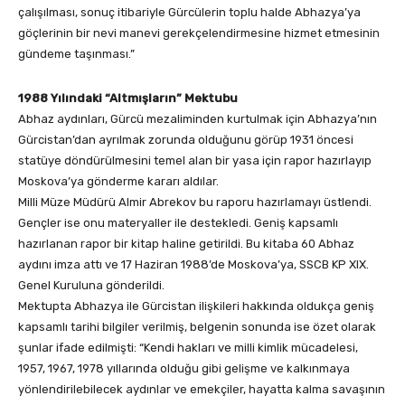
çalışılması, sonuç itibariyle Gürcülerin toplu halde Abhazya’ya
göçlerinin bir nevi manevi gerekçelendirmesine hizmet etmesinin
gündeme taşınması.”
1988 Yılındaki “Altmışların” Mektubu
Abhaz aydınları, Gürcü mezaliminden kurtulmak için Abhazya’nın
Gürcistan’dan ayrılmak zorunda olduğunu görüp 1931 öncesi
statüye döndürülmesini temel alan bir yasa için rapor hazırlayıp
Moskova’ya gönderme kararı aldılar.
Milli Müze Müdürü Almir Abrekov bu raporu hazırlamayı üstlendi.
Gençler ise onu materyaller ile destekledi. Geniş kapsamlı
hazırlanan rapor bir kitap haline getirildi. Bu kitaba 60 Abhaz
aydını imza attı ve 17 Haziran 1988’de Moskova’ya, SSCB KP XIX.
Genel Kuruluna gönderildi.
Mektupta Abhazya ile Gürcistan ilişkileri hakkında oldukça geniş
kapsamlı tarihi bilgiler verilmiş, belgenin sonunda ise özet olarak
şunlar ifade edilmişti: “Kendi hakları ve milli kimlik mücadelesi,
1957, 1967, 1978 yıllarında olduğu gibi gelişme ve kalkınmaya
yönlendirilebilecek aydınlar ve emekçiler, hayatta kalma savaşının