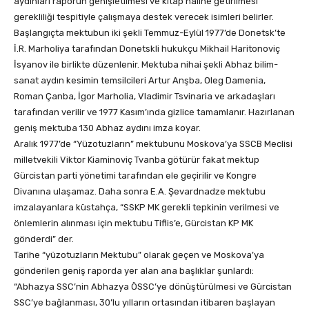
aydınları raporun genişletilmesi ve kitap haline getirilmesi
gerekliliği tespitiyle çalışmaya destek verecek isimleri belirler.
Başlangıçta mektubun iki şekli Temmuz-Eylül 1977’de Donetsk’te
İ.R. Marholiya tarafından Donetskli hukukçu Mikhail Haritonoviç
İsyanov ile birlikte düzenlenir. Mektuba nihai şekli Abhaz bilim-
sanat aydın kesimin temsilcileri Artur Anşba, Oleg Damenia,
Roman Çanba, İgor Marholia, Vladimir Tsvinaria ve arkadaşları
tarafından verilir ve 1977 Kasım’ında gizlice tamamlanır. Hazırlanan
geniş mektuba 130 Abhaz aydını imza koyar.
Aralık 1977’de “Yüzotuzların” mektubunu Moskova’ya SSCB Meclisi
milletvekili Viktor Kiaminoviç Tvanba götürür fakat mektup
Gürcistan parti yönetimi tarafından ele geçirilir ve Kongre
Divanına ulaşamaz. Daha sonra E.A. Şevardnadze mektubu
imzalayanlara küstahça, “SSKP MK gerekli tepkinin verilmesi ve
önlemlerin alınması için mektubu Tiflis’e, Gürcistan KP MK
gönderdi” der.
Tarihe “yüzotuzların Mektubu” olarak geçen ve Moskova’ya
gönderilen geniş raporda yer alan ana başlıklar şunlardı:
“Abhazya SSC’nin Abhazya ÖSSC’ye dönüştürülmesi ve Gürcistan
SSC’ye bağlanması, 30’lu yılların ortasından itibaren başlayan