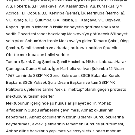
A.Ş. Hokerba, Ş.H. Salakaya, V.A. Kaslandzya, V.B. Kuraskua, Ş.M.
Acincal, T.T. Copua, B.G. Kehiripa (Benia), İ.R. Marıhuba (Marholia),
V.E. Kvarçia, İ.D. Şulumba, S.A. Tsişba, G.İ. Karçava, V.L. Bigvava.
Raporu grubun içinden 8 kişilik bir heyetin götürmesine karar
verilir. Pazartesi rapor hazırlanıp Moskova’ya götürecek 8’li heyet
yola çıkar. Sohum’dan trenle Moskova’ya giden Tamara Şakrıl, Oleg
Şamba, Şamil Hacımba ve arkadaşları konakladıkları Sputnik
Otel’de mektuba son halini verirler.
Tamara Şakrıl, Oleg Şamba, Şamil Hacimba, Mikhail Labaua, Haraz
Çamagua, Cuma Ahuba, İgor Marholia ve İvan Şulumba 12 Nisan
1967 tarihinde SSKP MK Genel Sekreteri, SSCB Bakanlar Kurulu
Başkanı, SSCB Yüksek Şura Divanı Başkanı ve tüm SSKP MK
Politbüro üyelerine tarihe “sekizli mektup” olarak geçen protesto
mektubunu teslim ederler.
Mektubunun içeriğinde şu hususlar şikayet edilir: “Abhaz
alfabesinin Gürcü alfabesine çevrilmesi, Abhaz okullarının
kapatılması, Abhaz çocuklarının zorunlu olarak Gürcü okullarına
kaydedilmesi, evrak işlemlerinin tamamen Gürcüce yürütülmesi,
Abhaz diline baskıların yapılması ve sosyal etkisinden mahrum