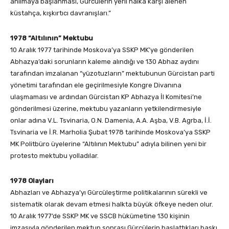
anılmaya başlanması, Gürcülerin yerli halka karşı alenen
küstahça, kışkırtıcı davranışları.”
1978 “Altılının” Mektubu
10 Aralık 1977 tarihinde Moskova’ya SSKP MK’ye gönderilen
Abhazya’daki sorunların kaleme alındığı ve 130 Abhaz aydını
tarafından imzalanan “yüzotuzların” mektubunun Gürcistan parti
yönetimi tarafından ele geçirilmesiyle Kongre Divanına
ulaşmaması ve ardından Gürcistan KP Abhazya İl Komitesi’ne
gönderilmesi üzerine, mektubu yazanların yetkilendirmesiyle
onlar adına V.L. Tsvinaria, O.N. Damenia, A.A. Aşba, V.B. Agrba, İ.İ.
Tsvinaria ve İ.R. Marholia Şubat 1978 tarihinde Moskova’ya SSKP
MK Politbüro üyelerine “Altılının Mektubu” adıyla bilinen yeni bir
protesto mektubu yolladılar.
1978 Olayları
Abhazları ve Abhazya’yı Gürcüleştirme politikalarının sürekli ve
sistematik olarak devam etmesi halkta büyük öfkeye neden olur.
10 Aralık 1977’de SSKP MK ve SSCB hükümetine 130 kişinin
imzasıyla gönderilen mektup sonrası Gürcülerin başlattıkları baskı