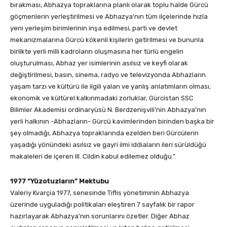
bırakması, Abhazya topraklarına planlı olarak toplu halde Gürcü
göçmenlerin yerleştirilmesi ve Abhazya’nın tüm ilçelerinde hızla
yeni yerleşim birimlerinin inşa edilmesi, parti ve devlet
mekanizmalarına Gürcü kökenli kişilerin getirilmesi ve bununla
birlikte yerli milli kadroların oluşmasına her türlü engelin
oluşturulması, Abhaz yer isimlerinin asılsız ve keyfi olarak
değiştirilmesi, basın, sinema, radyo ve televizyonda Abhazların
yaşam tarzı ve kültürü ile ilgili yalan ve yanlış anlatımların olması,
ekonomik ve kültürel kalkınmadaki zorluklar, Gürcistan SSC
Bilimler Akademisi ordinaryüsü N. Berdzenişvili’nin Abhazya’nın
yerli halkının -Abhazların- Gürcü kavimlerinden birinden başka bir
şey olmadığı, Abhazya topraklarında ezelden beri Gürcülerin
yaşadığı yönündeki asılsız ve gayri ilmi iddiaların ileri sürüldüğü
makaleleri de içeren III. Cildin kabul edilemez olduğu.”.
1977 “Yüzotuzların” Mektubu
Valeriy Kvarçia 1977, senesinde Tiflis yönetiminin Abhazya
üzerinde uyguladığı politikaları eleştiren 7 sayfalık bir rapor
hazırlayarak Abhazya’nın sorunlarını özetler. Diğer Abhaz