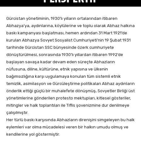
Gürcistan yönetiminin, 1930’lı yılların ortalarından itibaren
Abhazya’ya, aydınlarına, köylülerine ve toplu olarak Abhaz halkına
baskı kampanyası başlatması, hemen ardından 31 Mart 1921’de
kurulan Abhazya Sovyet Sosyalist Cumhuriyeti’nin 19 Şubat 1931
tarihinde Gürcistan SSC bünyesinde özerk cumhuriyete
dönüştürülmesi, sonrasında 1930’lı yıllardan itibaren 1992’de
başlayan savaşa kadar devam eden süreçte Abhazların
nüfusuna, diline, kültürüne, etnik yapısına ve ülkenin
bağımsızlığına karşı uygulamaya konulan tüm sistemli etnik
temizlik, asimilasyon ve Gürcüleştirme politikaları Abhaz aydınların
önderlik ettiği güçlü bir muhalefete dönüşmüş, Sovyetler Birliği üst
yönetimlerine gönderilen protesto mektupları, kitlesel gösteriler,
mitingler ve halk toplantıları ile Tiflis şovenizmine dur denilmeye
çalışılmıştır.
Her türlü baskı karşısında Abhazların direnişini simgeleyen bu halk
eylemleri var olma mücadelesi veren bir halkın umudu olmuş ve
kendilerine yol göstermiştir.