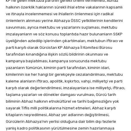
KP’ne gelen mektuba partinin gerekli önemi vermemesi, Abhaz
halkının özerklik haklarının sürekli ihlal etme vakalarının kapsamlı
ve itinayla incelenmemesi ve ihlallerin önlenmesi için radikal
önlemlerin alınması yerine Abhazya ÖSSC yetkililerinin kendilerini
savunması, ayrıca mektubu ve yazarlarını suçlaması, mektubu
imzalayanların ve söz konusu toplantıda hazır bulunanların SSKP
üyeliğinden azledilip işlerinden çıkartılmaları, mektubun iftiracı ve
parti karşıtı olarak Gürcistan KP Abhazya İl Komitesi Bürosu
tarafından kınandığına ilişkin sözlü bildirinin okunması ve
kampanya başlatılması, kampanya sonucunda mektubu
yazanların tümünün, kiminin parti tarafından, kiminin idari,
kimilerinin ise her hangi bir gerekçeyle cezalandırılması, mektubu
kaleme alanların iftiracı, apolitik, kışkırtıcı, vahşi, milliyetçi ve parti
karşıtı olarak değerlendirilmesi, imzalayanlara ise milliyetçi, iftiracı,
taşlama yazarları ve dönekler damgası vurulması, Gürcü tarih
biliminin Abhaz halkının etnokültürel ve tarihi bağımsızlığını yok
sayarak Tiflis milli politikalarına hizmet etmeleri, Abhaz karşıtı
kitapların neşredilmesi, Abhaz yer adlarının değiştirilmesi,
Gürcülerin Abhazya’nın yerlisi olduğuna dair bilim dışı tezlerle
yanlış kadro politikasının yürütülmesine zemin hazırlanmaya