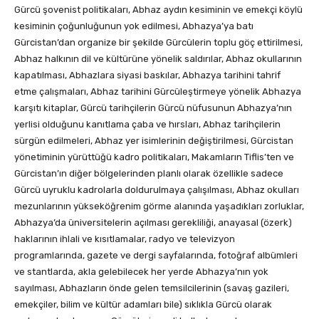
Gürcü şovenist politikaları, Abhaz aydın kesiminin ve emekçi köylü
kesiminin çoğunluğunun yok edilmesi, Abhazya’ya batı
Gürcistan’dan organize bir şekilde Gürcülerin toplu göç ettirilmesi,
Abhaz halkının dil ve kültürüne yönelik saldırılar, Abhaz okullarının
kapatılması, Abhazlara siyasi baskılar, Abhazya tarihini tahrif
etme çalışmaları, Abhaz tarihini Gürcüleştirmeye yönelik Abhazya
karşıtı kitaplar, Gürcü tarihçilerin Gürcü nüfusunun Abhazya’nın
yerlisi olduğunu kanıtlama çaba ve hırsları, Abhaz tarihçilerin
sürgün edilmeleri, Abhaz yer isimlerinin değiştirilmesi, Gürcistan
yönetiminin yürüttüğü kadro politikaları, Makamların Tiflis’ten ve
Gürcistan’ın diğer bölgelerinden planlı olarak özellikle sadece
Gürcü uyruklu kadrolarla doldurulmaya çalışılması, Abhaz okulları
mezunlarının yükseköğrenim görme alanında yaşadıkları zorluklar,
Abhazya’da üniversitelerin açılması gerekliliği, anayasal (özerk)
haklarının ihlali ve kısıtlamalar, radyo ve televizyon
programlarında, gazete ve dergi sayfalarında, fotoğraf albümleri
ve stantlarda, akla gelebilecek her yerde Abhazya’nın yok
sayılması, Abhazların önde gelen temsilcilerinin (savaş gazileri,
emekçiler, bilim ve kültür adamları bile) sıklıkla Gürcü olarak