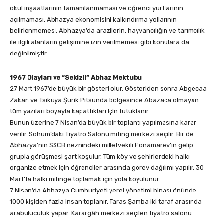
okul inşaatlarının tamamlanmaması ve öğrenci yurtlarının
açılmaması, Abhazya ekonomisini kalkındırma yollarının
belirlenmemesi, Abhazya’da arazilerin, hayvancılığın ve tarımcılık
ile ilgili alanların gelişimine izin verilmemesi gibi konulara da
değinilmiştir.
1967 Olayları ve “Sekizli” Abhaz Mektubu
27 Mart 1967’de büyük bir gösteri olur. Gösteriden sonra Abgecaa
Zakan ve Tsıkuya Şurik Pitsunda bölgesinde Abazaca olmayan
tüm yazıları boyayla kapattıkları için tutuklanır.
Bunun üzerine 7 Nisan’da büyük bir toplantı yapılmasına karar
verilir. Sohum’daki Tiyatro Salonu miting merkezi seçilir. Bir de
Abhazya’nın SSCB neznindeki milletvekili Ponamarev’in gelip
grupla görüşmesi şart koşulur. Tüm köy ve şehirlerdeki halkı
organize etmek için öğrenciler arasında görev dağılımı yapılır. 30
Mart’ta halkı mitinge toplamak için yola koyulunur.
7 Nisan’da Abhazya Cumhuriyeti yerel yönetimi binası önünde
1000 kişiden fazla insan toplanır. Taras Şamba iki taraf arasında
arabuluculuk yapar. Karargâh merkezi seçilen tiyatro salonu