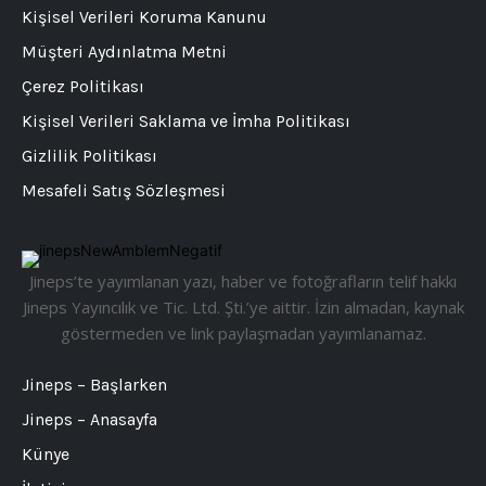
Kişisel Verileri Koruma Kanunu
Müşteri Aydınlatma Metni
Çerez Politikası
Kişisel Verileri Saklama ve İmha Politikası
Gizlilik Politikası
Mesafeli Satış Sözleşmesi
Jineps’te yayımlanan yazı, haber ve fotoğrafların telif hakkı
Jineps Yayıncılık ve Tic. Ltd. Şti.’ye aittir. İzin almadan, kaynak
göstermeden ve link paylaşmadan yayımlanamaz.
Jineps – Başlarken
Jineps – Anasayfa
Künye