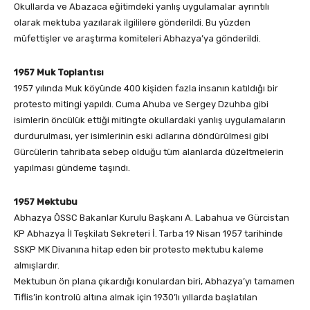
Okullarda ve Abazaca eğitimdeki yanlış uygulamalar ayrıntılı
olarak mektuba yazılarak ilgililere gönderildi. Bu yüzden
müfettişler ve araştırma komiteleri Abhazya’ya gönderildi.
1957 Muk Toplantısı
1957 yılında Muk köyünde 400 kişiden fazla insanın katıldığı bir
protesto mitingi yapıldı. Cuma Ahuba ve Sergey Dzuhba gibi
isimlerin öncülük ettiği mitingte okullardaki yanlış uygulamaların
durdurulması, yer isimlerinin eski adlarına döndürülmesi gibi
Gürcülerin tahribata sebep olduğu tüm alanlarda düzeltmelerin
yapılması gündeme taşındı.
1957 Mektubu
Abhazya ÖSSC Bakanlar Kurulu Başkanı A. Labahua ve Gürcistan
KP Abhazya İl Teşkilatı Sekreteri İ. Tarba 19 Nisan 1957 tarihinde
SSKP MK Divanına hitap eden bir protesto mektubu kaleme
almışlardır.
Mektubun ön plana çıkardığı konulardan biri, Abhazya’yı tamamen
Tiflis’in kontrolü altına almak için 1930’lı yıllarda başlatılan