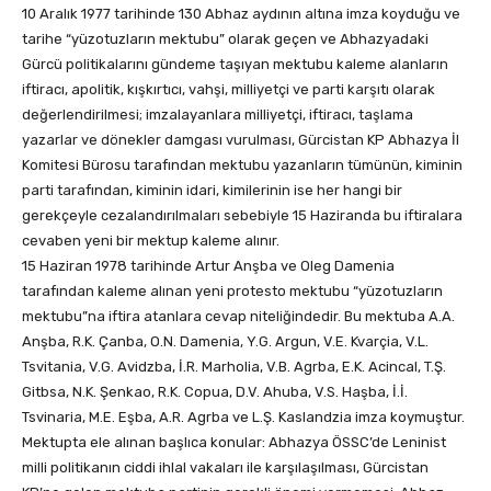
10 Aralık 1977 tarihinde 130 Abhaz aydının altına imza koyduğu ve
tarihe “yüzotuzların mektubu” olarak geçen ve Abhazyadaki
Gürcü politikalarını gündeme taşıyan mektubu kaleme alanların
iftiracı, apolitik, kışkırtıcı, vahşi, milliyetçi ve parti karşıtı olarak
değerlendirilmesi; imzalayanlara milliyetçi, iftiracı, taşlama
yazarlar ve dönekler damgası vurulması, Gürcistan KP Abhazya İl
Komitesi Bürosu tarafından mektubu yazanların tümünün, kiminin
parti tarafından, kiminin idari, kimilerinin ise her hangi bir
gerekçeyle cezalandırılmaları sebebiyle 15 Haziranda bu iftiralara
cevaben yeni bir mektup kaleme alınır.
15 Haziran 1978 tarihinde Artur Anşba ve Oleg Damenia
tarafından kaleme alınan yeni protesto mektubu “yüzotuzların
mektubu”na iftira atanlara cevap niteliğindedir. Bu mektuba A.A.
Anşba, R.K. Çanba, O.N. Damenia, Y.G. Argun, V.E. Kvarçia, V.L.
Tsvitania, V.G. Avidzba, İ.R. Marholia, V.B. Agrba, E.K. Acincal, T.Ş.
Gitbsa, N.K. Şenkao, R.K. Copua, D.V. Ahuba, V.S. Haşba, İ.İ.
Tsvinaria, M.E. Eşba, A.R. Agrba ve L.Ş. Kaslandzia imza koymuştur.
Mektupta ele alınan başlıca konular: Abhazya ÖSSC’de Leninist
milli politikanın ciddi ihlal vakaları ile karşılaşılması, Gürcistan