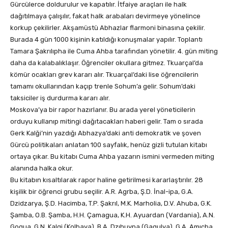
Gürcülerce doldurulur ve kapatılır. İtfaiye araçları ile halk
dağıtılmaya çalışılır, fakat halk arabaları devirmeye yönelince
korkup çekilirler. Akşamüstü Abhazlar flarmoni binasına çekilir.
Burada 4 gün 1000 kişinin katıldığı konuşmalar yapılır. Toplantı
Tamara Şakrılıpha ile Cuma Ahba tarafından yönetilir. 4. gün miting
daha da kalabalıklaşır. Öğrenciler okullara gitmez. Tkuarçal’da
kömür ocakları grev kararı alır. Tkuarçal’daki lise öğrencilerin
tamamı okullarından kaçıp trenle Sohum’a gelir. Sohum’daki
taksiciler iş durdurma kararı alır.
Moskova’ya bir rapor hazırlanır. Bu arada yerel yöneticilerin
orduyu kullanıp mitingi dağıtacakları haberi gelir. Tam o sırada
Gerk Kalği’nin yazdığı Abhazya’daki anti demokratik ve şoven
Gürcü politikaları anlatan 100 sayfalık, henüz gizli tutulan kitabı
ortaya çıkar. Bu kitabı Cuma Ahba yazarın ismini vermeden miting
alanında halka okur.
Bu kitabın kısaltılarak rapor haline getirilmesi kararlaştırılır. 28
kişilik bir öğrenci grubu seçilir. A.R. Agrba, Ş.D. İnal-ipa, G.A.
Dzidzarya, Ş.D. Hacimba, T.P. Şakrıl, M.K. Marholia, D.V. Ahuba, G.K.
Şamba, O.B. Şamba, H.H. Çamagua, K.H. Ayuardan (Vardania), A.N.
Gogua, G.N. Kalgi (Kolbaya), B.A. Dzıhuypa (Gagulya), G.A. Amıçba,