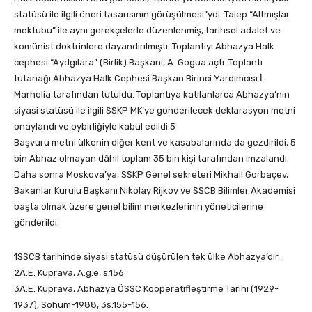
statüsü ile ilgili öneri tasarısının görüşülmesi”ydi. Talep “Altmışlar
mektubu” ile aynı gerekçelerle düzenlenmiş, tarihsel adalet ve
komünist doktrinlere dayandırılmıştı. Toplantıyı Abhazya Halk
cephesi “Aydgılara” (Birlik) Başkanı, A. Gogua açtı. Toplantı
tutanağı Abhazya Halk Cephesi Başkan Birinci Yardımcısı İ.
Marholia tarafından tutuldu. Toplantıya katılanlarca Abhazya’nın
siyasi statüsü ile ilgili SSKP MK’ye gönderilecek deklarasyon metni
onaylandı ve oybirliğiyle kabul edildi.5
Başvuru metni ülkenin diğer kent ve kasabalarında da gezdirildi, 5
bin Abhaz olmayan dâhil toplam 35 bin kişi tarafından imzalandı.
Daha sonra Moskova’ya, SSKP Genel sekreteri Mikhail Gorbaçev,
Bakanlar Kurulu Başkanı Nikolay Rijkov ve SSCB Bilimler Akademisi
başta olmak üzere genel bilim merkezlerinin yöneticilerine
gönderildi.
1SSCB tarihinde siyasi statüsü düşürülen tek ülke Abhazya’dır.
2A.E. Kuprava, A.g.e, s.156
3A.E. Kuprava, Abhazya ÖSSC Kooperatifleştirme Tarihi (1929-
1937), Sohum-1988, 3s.155-156.