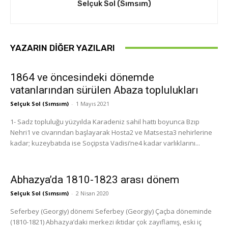
Selçuk Sol (Sımsım)
YAZARIN DIĞER YAZILARI
1864 ve öncesindeki dönemde
vatanlarından sürülen Abaza toplulukları
Selçuk Sol (Sımsım)
-
1 Mayıs 2021
1- Sadz topluluğu yüzyılda Karadeniz sahil hattı boyunca Bzıp
Nehri1 ve civarından başlayarak Hosta2 ve Matsesta3 nehirlerine
kadar; kuzeybatıda ise Soçipsta Vadisi’ne4 kadar varlıklarını...
Abhazya’da 1810-1823 arası dönem
Selçuk Sol (Sımsım)
-
2 Nisan 2020
Seferbey (Georgiy) dönemi Seferbey (Georgiy) Çaçba döneminde
(1810-1821) Abhazya’daki merkezi iktidar çok zayıflamış, eski iç