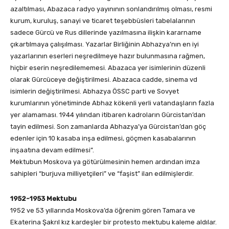
azaltılması, Abazaca radyo yayınının sonlandırılmış olması, resmi
kurum, kuruluş, sanayi ve ticaret teşebbüsleri tabelalarının
sadece Gürcü ve Rus dillerinde yazılmasına ilişkin kararname
çıkartılmaya çalışılması. Yazarlar Birliğinin Abhazya’nın en iyi
yazarlarının eserleri neşredilmeye hazır bulunmasına rağmen,
hiçbir eserin neşredilememesi. Abazaca yer isimlerinin düzenli
olarak Gürcüceye değiştirilmesi. Abazaca cadde, sinema vd
isimlerin değiştirilmesi. Abhazya ÖSSC parti ve Sovyet
kurumlarının yönetiminde Abhaz kökenli yerli vatandaşların fazla
yer alamaması. 1944 yılından itibaren kadroların Gürcistan’dan
tayin edilmesi. Son zamanlarda Abhazya’ya Gürcistan’dan göç
edenler için 10 kasaba inşa edilmesi, göçmen kasabalarının
inşaatına devam edilmesi”.
Mektubun Moskova ya götürülmesinin hemen ardından imza
sahipleri “burjuva milliyetçileri” ve “faşist” ilan edilmişlerdir.
1952-1953 Mektubu
1952 ve 53 yıllarında Moskova’da öğrenim gören Tamara ve
Ekaterina Şakrıl kız kardeşler bir protesto mektubu kaleme aldılar.