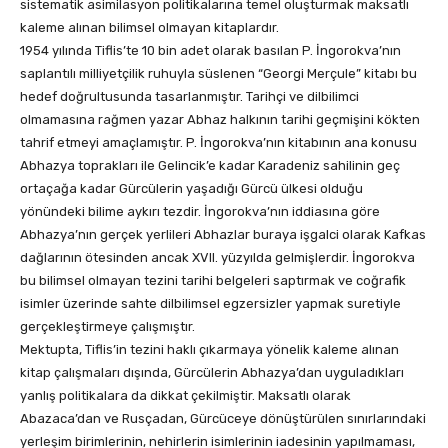
sistematik asimilasyon politikalarına temel oluşturmak maksatlı
kaleme alınan bilimsel olmayan kitaplardır.
1954 yılında Tiflis’te 10 bin adet olarak basılan P. İngorokva’nın
saplantılı milliyetçilik ruhuyla süslenen “Georgi Merçule” kitabı bu
hedef doğrultusunda tasarlanmıştır. Tarihçi ve dilbilimci
olmamasına rağmen yazar Abhaz halkının tarihi geçmişini kökten
tahrif etmeyi amaçlamıştır. P. İngorokva’nın kitabının ana konusu
Abhazya toprakları ile Gelincik’e kadar Karadeniz sahilinin geç
ortaçağa kadar Gürcülerin yaşadığı Gürcü ülkesi olduğu
yönündeki bilime aykırı tezdir. İngorokva’nın iddiasına göre
Abhazya’nın gerçek yerlileri Abhazlar buraya işgalci olarak Kafkas
dağlarının ötesinden ancak XVII. yüzyılda gelmişlerdir. İngorokva
bu bilimsel olmayan tezini tarihi belgeleri saptırmak ve coğrafik
isimler üzerinde sahte dilbilimsel egzersizler yapmak suretiyle
gerçekleştirmeye çalışmıştır.
Mektupta, Tiflis’in tezini haklı çıkarmaya yönelik kaleme alınan
kitap çalışmaları dışında, Gürcülerin Abhazya’dan uyguladıkları
yanlış politikalara da dikkat çekilmiştir. Maksatlı olarak
Abazaca’dan ve Rusçadan, Gürcüceye dönüştürülen sınırlarındaki
yerleşim birimlerinin, nehirlerin isimlerinin iadesinin yapılmaması,