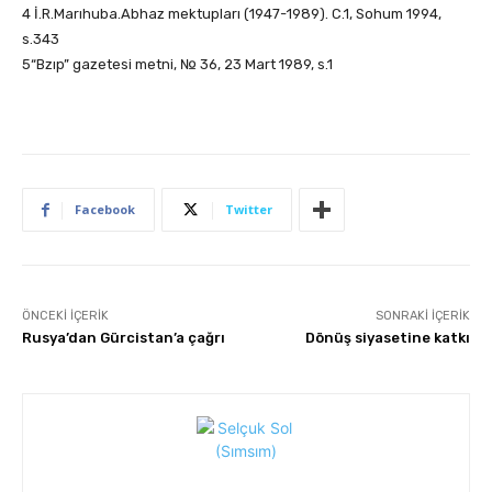
4 İ.R.Marıhuba.Abhaz mektupları (1947-1989). C.1, Sohum 1994,
s.343
5“Bzıp” gazetesi metni, № 36, 23 Mart 1989, s.1
Facebook
Twitter
ÖNCEKI İÇERIK
SONRAKI İÇERIK
Rusya’dan Gürcistan’a çağrı
Dönüş siyasetine katkı