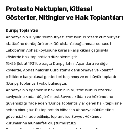
Protesto Mektupları, Kitlesel
Gösteriler, Mitingler ve Halk Toplantıları
Durıpş Toplantısı
Abhazya’nın 10 yıllık “cumhuriyet” statüsünün “özerk cumhuriyet”
statüsüne dönüştürülerek Gürcistan’a bağlanması sonucu1
Lakoba’nın Abhaz köylüsüne karara karşı çıkma çağrısıyla
köylerde halk toplantıları düzenlenmiştir.
18-26 Şubat 1931’de başta Durıpş, Lıhnı, Açandara ve diğer
köylerde, Abhaz halkının Gürcistan’a dâhil olmaya ve kolektif
çiftliklere karşı ulusal gösterileri başlamış ve en büyük toplantı
(Durıpş Toplantısı) vuku bulmuştur.
Abhazya’nın egemenlik haklarının ihlali, statüsünün özerklik
seviyesine kadar düşürülmesi, Sovyet iktidarı ve hükümetine
güvensizliği ifade eden “Durıpş Toplantısıyla” genel halk tepkisine
sebep olmuştur. Bu toplantıda bilhassa Abhazya hükümetine
güvensizlik ifade edilmiş, toplantı ise Sovyet Hükümeti
kurumlarına muhalefeti oluşturmuştur.2