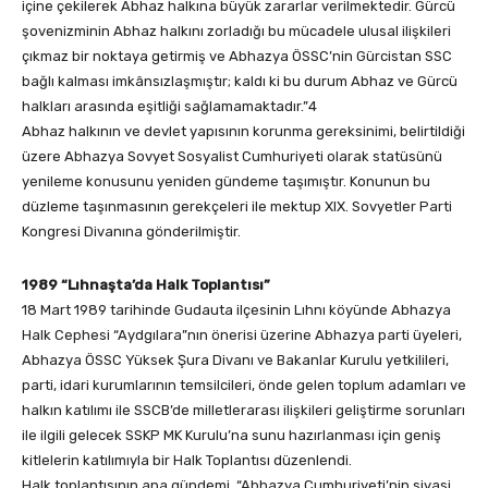
içine çekilerek Abhaz halkına büyük zararlar verilmektedir. Gürcü
şovenizminin Abhaz halkını zorladığı bu mücadele ulusal ilişkileri
çıkmaz bir noktaya getirmiş ve Abhazya ÖSSC’nin Gürcistan SSC
bağlı kalması imkânsızlaşmıştır; kaldı ki bu durum Abhaz ve Gürcü
halkları arasında eşitliği sağlamamaktadır.”4
Abhaz halkının ve devlet yapısının korunma gereksinimi, belirtildiği
üzere Abhazya Sovyet Sosyalist Cumhuriyeti olarak statüsünü
yenileme konusunu yeniden gündeme taşımıştır. Konunun bu
düzleme taşınmasının gerekçeleri ile mektup XIX. Sovyetler Parti
Kongresi Divanına gönderilmiştir.
1989 “Lıhnaşta’da Halk Toplantısı”
18 Mart 1989 tarihinde Gudauta ilçesinin Lıhnı köyünde Abhazya
Halk Cephesi “Aydgılara”nın önerisi üzerine Abhazya parti üyeleri,
Abhazya ÖSSC Yüksek Şura Divanı ve Bakanlar Kurulu yetkilileri,
parti, idari kurumlarının temsilcileri, önde gelen toplum adamları ve
halkın katılımı ile SSCB’de milletlerarası ilişkileri geliştirme sorunları
ile ilgili gelecek SSKP MK Kurulu’na sunu hazırlanması için geniş
kitlelerin katılımıyla bir Halk Toplantısı düzenlendi.
Halk toplantısının ana gündemi, “Abhazya Cumhuriyeti’nin siyasi