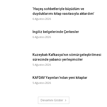
‘Haçeş sohbetleriyle büyüdüm ve
duyduklarımı kitap vasıtasıyla aktardım’
6 Ağustos 2026
İngiliz belgelerinde Çerkesler
6 Ağustos 2026
Kuzeybatı Kafkasya’nın sömürgeleştirilmesi
sürecinde yabancı yerleşimciler
5 Ağustos 2026
KAFDAV Yayınları’ndan yeni kitaplar
5 Ağustos 2026
Devamını Göster