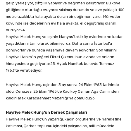
gelip yerleşiyor, çiftçilik yapıyor ve değirmen çalıştırıyor. Bu köye
gittiğimde oturduğu ev, yarısı yıkılmış durumda ve eve yaklaşık 100
metre uzaklıkta hala ayakta duran bir değirmen vardı. Mürvetler
Köyü’nde ise dedelerinin evi hala ayakta, el değiştirmiş olarak
duruyor24.
Hayriye Melek Hunç ve eşinin Manyas’taki köy evlerinde ne kadar
yaşadıklarını tam olarak bilemiyoruz. Daha sonra İstanbul’a
dönüyorlar ve burada yaşamaya devam ediyorlar. Son yıllarını
Hayriye Hanım’ın yeğeni Fikret Çizemu’nun evinde ve onların
himayesinde geçiriyorlar25. Aytek Namitok bu evde Temmuz
1963’te vefat ediyor.
Hayriye Melek Hunç, eşinden 3 ay sonra 24 Ekim 1963 tarihinde
öldü. Cenazesi 25 Ekim 1963’de Kadıköy Osman Ağa Camiinden
kaldırılarak Karacaahmet Mezarlığı’na gömüldü26.
Hayriye Melek Hunç’un Dernek Çalışmaları
Hayriye Melek Hunç’un yazarlığı, kadın örgütlerine ve hareketine
katılması, Çerkes toplumu içindeki çalışmaları, milli mücadele