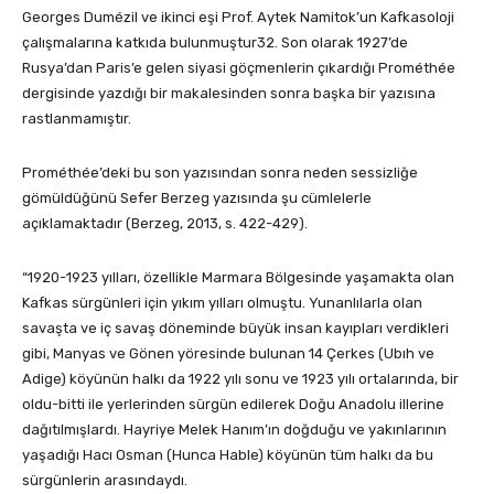
Georges Dumézil ve ikinci eşi Prof. Aytek Namitok’un Kafkasoloji
çalışmalarına katkıda bulunmuştur32. Son olarak 1927’de
Rusya’dan Paris’e gelen siyasi göçmenlerin çıkardığı Prométhée
dergisinde yazdığı bir makalesinden sonra başka bir yazısına
rastlanmamıştır.
Prométhée’deki bu son yazısından sonra neden sessizliğe
gömüldüğünü Sefer Berzeg yazısında şu cümlelerle
açıklamaktadır (Berzeg, 2013, s. 422-429).
“1920-1923 yılları, özellikle Marmara Bölgesinde yaşamakta olan
Kafkas sürgünleri için yıkım yılları olmuştu. Yunanlılarla olan
savaşta ve iç savaş döneminde büyük insan kayıpları verdikleri
gibi, Manyas ve Gönen yöresinde bulunan 14 Çerkes (Ubıh ve
Adige) köyünün halkı da 1922 yılı sonu ve 1923 yılı ortalarında, bir
oldu-bitti ile yerlerinden sürgün edilerek Doğu Anadolu illerine
dağıtılmışlardı. Hayriye Melek Hanım’ın doğduğu ve yakınlarının
yaşadığı Hacı Osman (Hunca Hable) köyünün tüm halkı da bu
sürgünlerin arasındaydı.