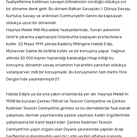
faaliyetlerine katılması savaşın bitmeksizin sürdüğü oldukça zor
bir döneme denk gelir. Bu dönem Balkan Savaşları, I. Dünya Savaşı,
Kurtuluş Savaşı ve ardından Cumhuriyetin ilanını da kapsayan
oldukça uzun bir dönemdir.
Hayriye Melek Milli Mücadele faaliyetlerinde, Yunan askerinin
İzmir’e çıkarma yapmasıyla İstanbul’da başlayan protestolara
katılır. 22 Mayıs 1919 yılında Kadıköy Mitingine Halide Edip,
Münevver Saime ile birlikte katılır ve bir konuşma yapar. Yağmur
altında 20.000 kişinin toplandığı kalabalığa hitap ettiği bu
konuşma, dönemin savaş ortamının hararetini yansıtan oldukça
vatanperver, milli bir konuşmadır. Bu konuşmanın tam metni Töre
Dergisi’nde yayınlanmıştır27.
Halide Edip’e ya da ona yakın ortamlarda yer alır. Hayriye Melek’in
1908’de kurulan Çerkes İttihat ve Teavün Cemiyetine ve Çerkes
Kadınları Teavün Cemiyetine girmesi ve bu derneklerde faal olarak
çalışması, dernek yayınlarında yazılar yazması; kadın örgütlerinde
çalışmasına bir kanıt teşkil eder. Çerkes Kadınları Teavün
Cemiyeti’nin yayın organı olan Diyane çevresinde yapılan Arap
harflerinin kullanılmadığı yeni bir Latin ve Kiril alfabesi karışımı