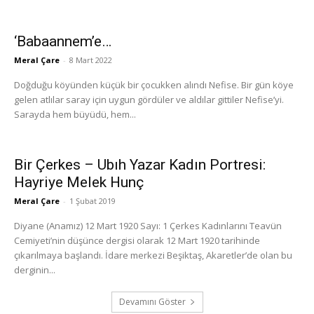
‘Babaannem’e…
Meral Çare
-
8 Mart 2022
Doğduğu köyünden küçük bir çocukken alındı Nefise. Bir gün köye
gelen atlılar saray için uygun gördüler ve aldılar gittiler Nefise’yi.
Sarayda hem büyüdü, hem...
Bir Çerkes – Ubıh Yazar Kadın Portresi:
Hayriye Melek Hunç
Meral Çare
-
1 Şubat 2019
Diyane (Anamız) 12 Mart 1920 Sayı: 1 Çerkes Kadınlarını Teavün
Cemiyeti’nin düşünce dergisi olarak 12 Mart 1920 tarihinde
çıkarılmaya başlandı. İdare merkezi Beşiktaş, Akaretler’de olan bu
derginin...
Devamını Göster