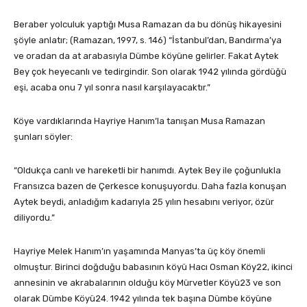
Beraber yolculuk yaptığı Musa Ramazan da bu dönüş hikayesini
şöyle anlatır; (Ramazan, 1997, s. 146) “İstanbul’dan, Bandırma’ya
ve oradan da at arabasıyla Dümbe köyüne gelirler. Fakat Aytek
Bey çok heyecanlı ve tedirgindir. Son olarak 1942 yılında gördüğü
eşi, acaba onu 7 yıl sonra nasıl karşılayacaktır.”
Köye vardıklarında Hayriye Hanım’la tanışan Musa Ramazan
şunları söyler:
“Oldukça canlı ve hareketli bir hanımdı. Aytek Bey ile çoğunlukla
Fransızca bazen de Çerkesce konuşuyordu. Daha fazla konuşan
Aytek beydi, anladığım kadarıyla 25 yılın hesabını veriyor, özür
diliyordu.”
Hayriye Melek Hanım’ın yaşamında Manyas’ta üç köy önemli
olmuştur. Birinci doğduğu babasının köyü Hacı Osman Köy22, ikinci
annesinin ve akrabalarının olduğu köy Mürvetler Köyü23 ve son
olarak Dümbe Köyü24. 1942 yılında tek başına Dümbe köyüne