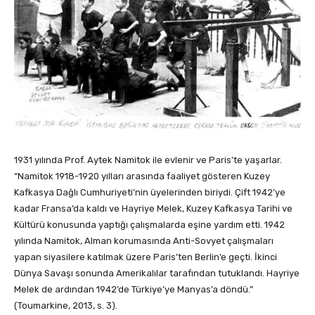
1931 yılında Prof. Aytek Namitok ile evlenir ve Paris’te yaşarlar.
“Namitok 1918-1920 yılları arasında faaliyet gösteren Kuzey
Kafkasya Dağlı Cumhuriyeti’nin üyelerinden biriydi. Çift 1942’ye
kadar Fransa’da kaldı ve Hayriye Melek, Kuzey Kafkasya Tarihi ve
Kültürü konusunda yaptığı çalışmalarda eşine yardım etti. 1942
yılında Namitok, Alman korumasında Anti-Sovyet çalışmaları
yapan siyasilere katılmak üzere Paris’ten Berlin’e geçti. İkinci
Dünya Savaşı sonunda Amerikalılar tarafından tutuklandı. Hayriye
Melek de ardından 1942’de Türkiye’ye Manyas’a döndü.”
(Toumarkine, 2013, s. 3).