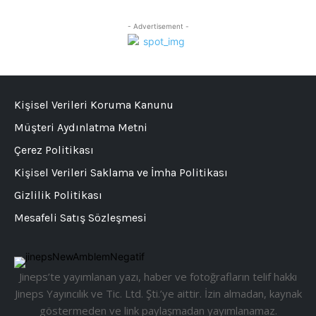
- Advertisement -
Kişisel Verileri Koruma Kanunu
Müşteri Aydınlatma Metni
Çerez Politikası
Kişisel Verileri Saklama ve İmha Politikası
Gizlilik Politikası
Mesafeli Satış Sözleşmesi
Jineps’te yayımlanan yazı, haber ve fotoğrafların telif hakkı
Jineps Yayıncılık ve Tic. Ltd. Şti.’ye aittir. İzin almadan, kaynak
göstermeden ve link paylaşmadan yayımlanamaz.