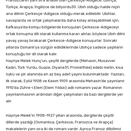
Fransızcanın yanı sıra anadili olan Çerkesçe-Adigece, Ubıhça,
Türkçe, Arapça, İngilizce de biliyordu30. Ubıh olduğu halde niçin
ana dilinin Çerkesçe-Adigece olduğu merak edilebilir. Ubıhlar,
savaşlarda ve ortak çalışmalarda daha kolay anlaşabilmek için,
Kafkasya’da komşu bölgelerde konuşulan Çerkesce-Adigeceyi
ortak konuşma dili olarak kullanma kararı alırlar, böylece Ubıh dilini
yavaş yavaş bırakarak Çerkesce-Adigece konuşurlar. Sonraki
yıllarda Osmanlı’ya sürgün edildiklerinde Ubıhça sadece yaşlıların
konuştuğu bir dil olarak kalır.
Hayriye Melek Hunç’un, çeşitli dergilerde (Mehasin, Musavver
Kadın, Türk Yurdu, Guaze, Diyane31, Prométhée) edebi metin, kısa
öykü ve şiir alanında en az beş adet yayını bulunmaktadır. Yazıları,
ilk olarak, Eylül 1908 ve Kasım 1909 arasında Mehasin’de yayınlanır.
1910’da Zühre-i Elem (Elem Yıldızı) adlı romanını yazar. Romanının
yayınlanmasının ardından diğer çalışmaları da bazı dergilerde yer
alır.
Hayriye Melek’in 1908-1927 yılları arasında, dergilerde çeşitli
dillerde yazdığı (Osmanlıca, Çerkesce, Fransızca ve Arapça)
makalelerin yanı sıra iki de romanı vardır. Ayrıca Fransız dilbilimci