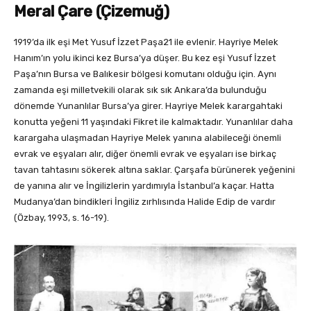
Meral Çare (Çizemuğ)
1919’da ilk eşi Met Yusuf İzzet Paşa21 ile evlenir. Hayriye Melek
Hanım’ın yolu ikinci kez Bursa’ya düşer. Bu kez eşi Yusuf İzzet
Paşa’nın Bursa ve Balıkesir bölgesi komutanı olduğu için. Aynı
zamanda eşi milletvekili olarak sık sık Ankara’da bulunduğu
dönemde Yunanlılar Bursa’ya girer. Hayriye Melek karargahtaki
konutta yeğeni 11 yaşındaki Fikret ile kalmaktadır. Yunanlılar daha
karargaha ulaşmadan Hayriye Melek yanına alabileceği önemli
evrak ve eşyaları alır, diğer önemli evrak ve eşyaları ise birkaç
tavan tahtasını sökerek altına saklar. Çarşafa bürünerek yeğenini
de yanına alır ve İngilizlerin yardımıyla İstanbul’a kaçar. Hatta
Mudanya’dan bindikleri İngiliz zırhlısında Halide Edip de vardır
(Özbay, 1993, s. 16-19).