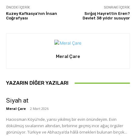
ÖNCEKI İÇERIK
SONRAKI İÇERIK
Kuzey Kafkasya’nın İnsan
Sırğoj Hayrettin Eren?
Coğrafyası
Devlet 38 yıldır susuyor
Meral Çare
YAZARIN DIĞER YAZILARI
Siyah at
Meral Çare
-
2 Mart 2026
Hacıosman Köyü’nde, yarısı yıkılmış bir evin önündeyim. Evin
dökülmüş sıvalarının altından, birbirine geçmiş ince ağaç örgüler
görünüyor. Türkiye ve Abhazya’da hâlâ örnekleri bulunan birçok...