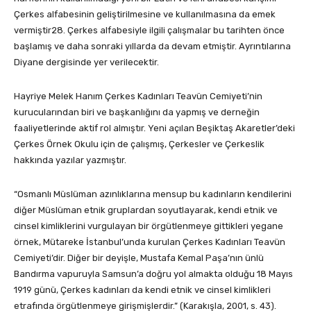
Çerkes alfabesinin geliştirilmesine ve kullanılmasına da emek
vermiştir28. Çerkes alfabesiyle ilgili çalışmalar bu tarihten önce
başlamış ve daha sonraki yıllarda da devam etmiştir. Ayrıntılarına
Diyane dergisinde yer verilecektir.
Hayriye Melek Hanım Çerkes Kadınları Teavün Cemiyeti’nin
kurucularından biri ve başkanlığını da yapmış ve derneğin
faaliyetlerinde aktif rol almıştır. Yeni açılan Beşiktaş Akaretler’deki
Çerkes Örnek Okulu için de çalışmış, Çerkesler ve Çerkeslik
hakkında yazılar yazmıştır.
“Osmanlı Müslüman azınlıklarına mensup bu kadınların kendilerini
diğer Müslüman etnik gruplardan soyutlayarak, kendi etnik ve
cinsel kimliklerini vurgulayan bir örgütlenmeye gittikleri yegane
örnek, Mütareke İstanbul’unda kurulan Çerkes Kadınları Teavün
Cemiyeti’dir. Diğer bir deyişle, Mustafa Kemal Paşa’nın ünlü
Bandırma vapuruyla Samsun’a doğru yol almakta olduğu 18 Mayıs
1919 günü, Çerkes kadınları da kendi etnik ve cinsel kimlikleri
etrafında örgütlenmeye girişmişlerdir.” (Karakışla, 2001, s. 43).