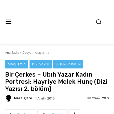
Ana Sayfa
Dosya
Araştırma
ARAŞTIRMA
DIZI YAZISI
SETENEY-KADIN
Bir Çerkes – Ubıh Yazar Kadın
Portresi: Hayriye Melek Hunç (Dizi
Yazısı 2. bölüm)
Meral Çare
2046
0
1 Aralık 2018