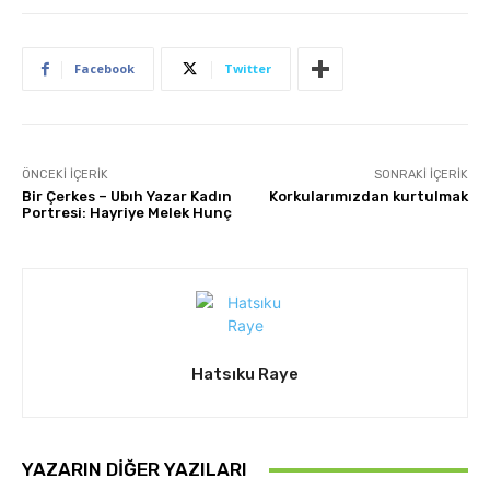
Facebook
Twitter
ÖNCEKI İÇERIK
SONRAKI İÇERIK
Bir Çerkes – Ubıh Yazar Kadın
Korkularımızdan kurtulmak
Portresi: Hayriye Melek Hunç
Hatsıku Raye
YAZARIN DIĞER YAZILARI