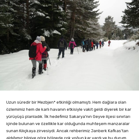
Uzun süredir bir Mezbjen* etkinliği olmamıştı. Hem dağlara olan
özlemimiz hem de karlı havanın etkisiyle vakit geldi diyerek bir kar
yürüyüşü planladık. İlk hedefimiz Sakarya’nın Geyve ilçesi sınırları
içinde bulunan ve özellikle kar olduğunda muhteşem manzaralar
sunan Kılıçkaya zirvesiydi. Ancak rehberimiz Janberk Kafkas’tan
aldığımız bilgiye göre bölgede çok yoğun kar vardı ve bu durum