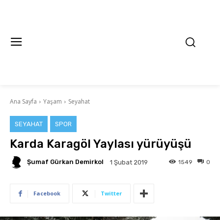
Ana Sayfa
Yaşam
Seyahat
SEYAHAT
SPOR
Karda Karagöl Yaylası yürüyüşü
Şumaf Gürkan Demirkol
1549
0
1 Şubat 2019
Facebook
Twitter