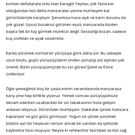
kıvrılan deltalarıyla ünlü olan Karagöl Yaylası, çok fazla kar
olduğundan bizi delta manzaraları yerine muhteşem kar
görüntüleriyle karşılıyor. Şansımıza hava açık ve karın durumu da
çok güzel. Uçsuz bucaksız görünen eşsiz manzarada bizden
başka tek bir kişi görmek mümkün değil. Sessizliği bozan, sadece
kuş cıvıltıları ve ayak seslerimiz.
Karda yürümek normal bir yürüyüşe göre daha zor. Bu sebeple
uzun boylu, güçlü yürüyüşçülerin önden yürüyüp yol açması çok
önemli. Bizim yürüyüşümüzde bu zor görevi Şamil ve Emre
üstleniyor.
Öğle yemeğimizi boş bir yayla evinin verandasında manzaraya
karşı yine hep birlikte yiyoruz. Yemek sonrası yürüyüşümüze
devam ederken uzaklardan bir sis tabakasının hızla gelişini
anbean izliyoruz. Görüntüler muhteşem. Dakikalar içinde manzara
kapanıyor ve göz gözü görmüyor. Yoğun sis içinde yürümek
bizlere ayrı bir heyecan veriyor ancak bir yandan da içimizde
kaybolma hissi oluşuyor. Neyse ki rehberimiz tecrübeli ve bizi sağ