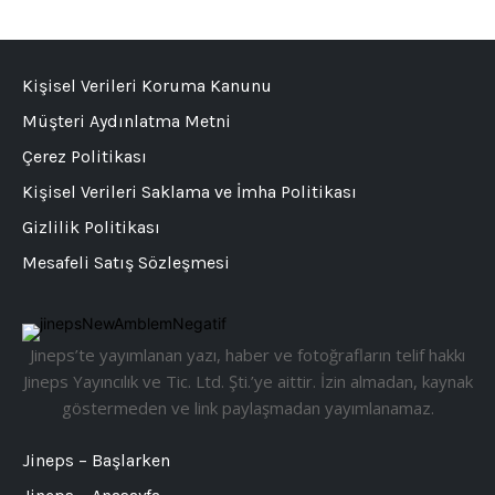
Kişisel Verileri Koruma Kanunu
Müşteri Aydınlatma Metni
Çerez Politikası
Kişisel Verileri Saklama ve İmha Politikası
Gizlilik Politikası
Mesafeli Satış Sözleşmesi
Jineps’te yayımlanan yazı, haber ve fotoğrafların telif hakkı
Jineps Yayıncılık ve Tic. Ltd. Şti.’ye aittir. İzin almadan, kaynak
göstermeden ve link paylaşmadan yayımlanamaz.
Jineps – Başlarken