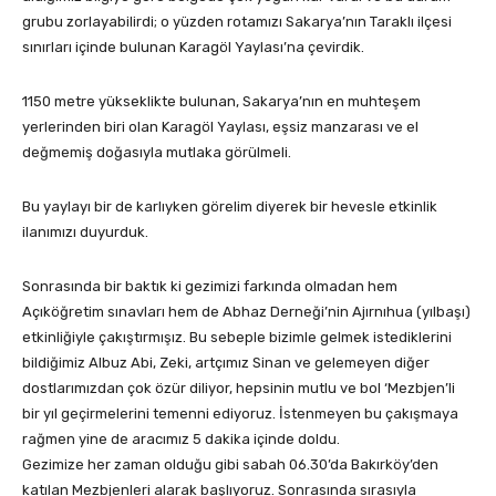
grubu zorlayabilirdi; o yüzden rotamızı Sakarya’nın Taraklı ilçesi
sınırları içinde bulunan Karagöl Yaylası’na çevirdik.
1150 metre yükseklikte bulunan, Sakarya’nın en muhteşem
yerlerinden biri olan Karagöl Yaylası, eşsiz manzarası ve el
değmemiş doğasıyla mutlaka görülmeli.
Bu yaylayı bir de karlıyken görelim diyerek bir hevesle etkinlik
ilanımızı duyurduk.
Sonrasında bir baktık ki gezimizi farkında olmadan hem
Açıköğretim sınavları hem de Abhaz Derneği’nin Ajırnıhua (yılbaşı)
etkinliğiyle çakıştırmışız. Bu sebeple bizimle gelmek istediklerini
bildiğimiz Albuz Abi, Zeki, artçımız Sinan ve gelemeyen diğer
dostlarımızdan çok özür diliyor, hepsinin mutlu ve bol ‘Mezbjen’li
bir yıl geçirmelerini temenni ediyoruz. İstenmeyen bu çakışmaya
rağmen yine de aracımız 5 dakika içinde doldu.
Gezimize her zaman olduğu gibi sabah 06.30’da Bakırköy’den
katılan Mezbjenleri alarak başlıyoruz. Sonrasında sırasıyla