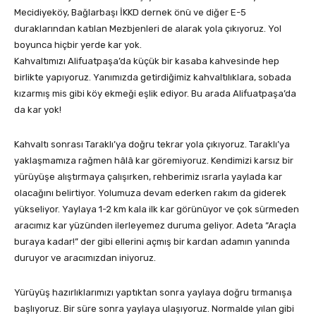
Mecidiyeköy, Bağlarbaşı İKKD dernek önü ve diğer E-5
duraklarından katılan Mezbjenleri de alarak yola çıkıyoruz. Yol
boyunca hiçbir yerde kar yok.
Kahvaltımızı Alifuatpaşa’da küçük bir kasaba kahvesinde hep
birlikte yapıyoruz. Yanımızda getirdiğimiz kahvaltılıklara, sobada
kızarmış mis gibi köy ekmeği eşlik ediyor. Bu arada Alifuatpaşa’da
da kar yok!
Kahvaltı sonrası Taraklı’ya doğru tekrar yola çıkıyoruz. Taraklı’ya
yaklaşmamıza rağmen hâlâ kar göremiyoruz. Kendimizi karsız bir
yürüyüşe alıştırmaya çalışırken, rehberimiz ısrarla yaylada kar
olacağını belirtiyor. Yolumuza devam ederken rakım da giderek
yükseliyor. Yaylaya 1-2 km kala ilk kar görünüyor ve çok sürmeden
aracımız kar yüzünden ilerleyemez duruma geliyor. Adeta “Araçla
buraya kadar!” der gibi ellerini açmış bir kardan adamın yanında
duruyor ve aracımızdan iniyoruz.
Yürüyüş hazırlıklarımızı yaptıktan sonra yaylaya doğru tırmanışa
başlıyoruz. Bir süre sonra yaylaya ulaşıyoruz. Normalde yılan gibi