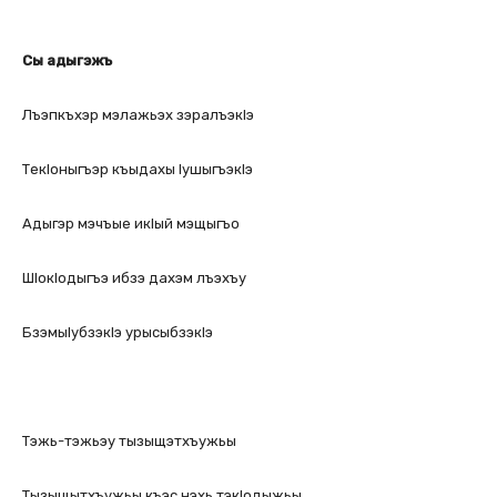
Сы адыгэжъ
Лъэпкъхэр мэлажьэх зэралъэкlэ
Текlоныгъэр къыдахы lушыгъэкlэ
Адыгэр мэчъые икlый мэщыгъо
Шlокlодыгъэ ибзэ дахэм лъэхъу
Бзэмыlубзэкlэ урысыбзэкlэ
Тэжь-тэжьэу тызыщэтхъужьы
Тызыщытхъужьы къэс нэхь тэкlодыжьы