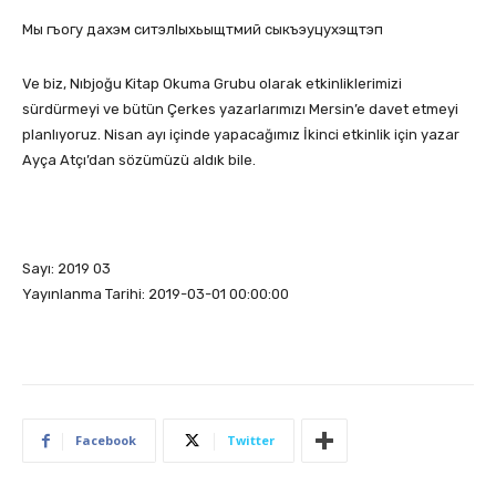
Мы гъогу дахэм ситэлlыхьыщтмий сыкъэуцухэщтэп
Ve biz, Nıbjoğu Kitap Okuma Grubu olarak etkinliklerimizi
sürdürmeyi ve bütün Çerkes yazarlarımızı Mersin’e davet etmeyi
planlıyoruz. Nisan ayı içinde yapacağımız İkinci etkinlik için yazar
Ayça Atçı’dan sözümüzü aldık bile.
Sayı: 2019 03
Yayınlanma Tarihi: 2019-03-01 00:00:00
Facebook
Twitter