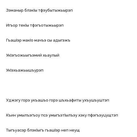
Зэманыр блэкlы тфэубытыжьырэп
Игъор текlы тфэгъотыжьырэп
Гъашlэр макlо мачъэ сы адыгэжъ
Укlэгъожьыгъэмий хьаулый
Укlэхьажьышъурэп
Уджэгу горэ укъашъо горэ шъхьафиты ухъушъуштэп
Къин умылъэгъоу псэ умыгъэтlылъэу хэку пфэгъэуцущтэп
Тыгъуасэр блэкlыгъ гъашlэр неп неущ