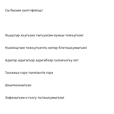
Сы бысым сылl пфэlощт
Хъущтыр хъугъахэ тыгъуасэм иужьы тижъугъэкl
Къэкlощтым тежъугъэплъ непэр блэтэшъумыгъэкl
Адыгэр адыгагъэр адыгабзэр гузэжъогъу хэт
Тылажьэ горэ тыпкlантlэ горэ
Шъыпкъэныгъэи
Зэфэныгъэм и гъогу тытешъумыгъэкl