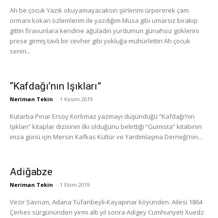
Ah be çocuk Yazık okuyamayacaksın şiirlerimi ürpererek çam
ormanı kokan özlemlerim ile yazdığım Musa gibi umarsız bırakıp
gittin firavunlara kendine ağuladın yurdumun günahsız göklerini
prese girmiş tavlı bir cevher gibi yokluğa mühürlettin Ah çocuk
senin...
“Kafdağı’nın Işıkları”
Neriman Tekin
-
1 Kasım 2019
Kutarba Pınar Ersoy Korkmaz yazmayı düşündüğü “Kafdağı’nın
Işıkları” kitaplar dizisinin ilki olduğunu belirttiği “Gumısta” kitabının
imza günü için Mersin Kafkas Kültür ve Yardımlaşma Derneği’nin...
Adiğabze
Neriman Tekin
-
1 Ekim 2019
Vezir Savrum, Adana Tufanbeyli-Kayapınar köyünden. Ailesi 1864
Çerkes sürgününden yirmi altı yıl sonra Adigey Cumhuriyeti Xuedz