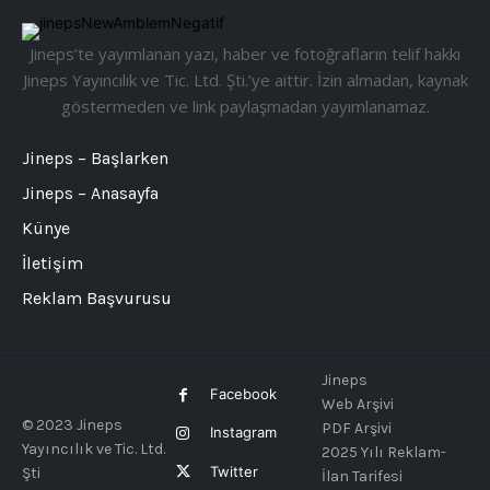
Jineps’te yayımlanan yazı, haber ve fotoğrafların telif hakkı
Jineps Yayıncılık ve Tic. Ltd. Şti.’ye aittir. İzin almadan, kaynak
göstermeden ve link paylaşmadan yayımlanamaz.
Jineps – Başlarken
Jineps – Anasayfa
Künye
İletişim
Reklam Başvurusu
Jineps
Facebook
Web Arşivi
© 2023 Jineps
PDF Arşivi
Instagram
Yayıncılık ve Tic. Ltd.
2025 Yılı Reklam-
Twitter
Şti
İlan Tarifesi