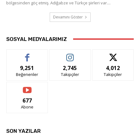
bölgesinden göç etmiş. Adiğabze ve Türkçe şiirleri var....
Devamını Göster
SOSYAL MEDYALARIMIZ
9,251
2,745
4,012
Beğenenler
Takipçiler
Takipçiler
677
Abone
SON YAZILAR