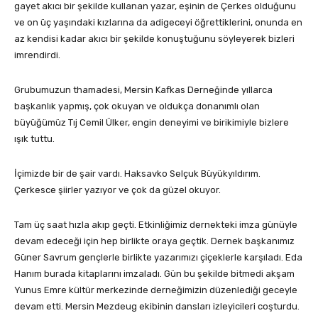
gayet akıcı bir şekilde kullanan yazar, eşinin de Çerkes olduğunu
ve on üç yaşındaki kızlarına da adigeceyi öğrettiklerini, onunda en
az kendisi kadar akıcı bir şekilde konuştuğunu söyleyerek bizleri
imrendirdi.
Grubumuzun thamadesi, Mersin Kafkas Derneğinde yıllarca
başkanlık yapmış, çok okuyan ve oldukça donanımlı olan
büyüğümüz Tıj Cemil Ülker, engin deneyimi ve birikimiyle bizlere
ışık tuttu.
İçimizde bir de şair vardı. Haksavko Selçuk Büyükyıldırım.
Çerkesce şiirler yazıyor ve çok da güzel okuyor.
Tam üç saat hızla akıp geçti. Etkinliğimiz dernekteki imza günüyle
devam edeceği için hep birlikte oraya geçtik. Dernek başkanımız
Güner Savrum gençlerle birlikte yazarımızı çiçeklerle karşıladı. Eda
Hanım burada kitaplarını imzaladı. Gün bu şekilde bitmedi akşam
Yunus Emre kültür merkezinde derneğimizin düzenlediği geceyle
devam etti. Mersin Mezdeug ekibinin dansları izleyicileri coşturdu.