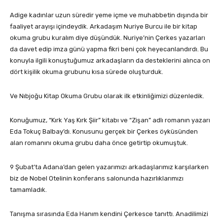
Adige kadınlar uzun süredir yeme içme ve muhabbetin dışında bir
faaliyet arayışı içindeydik. Arkadaşım Nuriye Burcu ile bir kitap
okuma grubu kuralım diye düşündük. Nuriye’nin Çerkes yazarları
da davet edip imza günü yapma fikri beni çok heyecanlandırdı. Bu
konuyla ilgili konuştuğumuz arkadaşların da desteklerini alınca on
dört kişilik okuma grubunu kısa sürede oluşturduk.
Ve Nıbjoğu Kitap Okuma Grubu olarak ilk etkinliğimizi düzenledik.
Konuğumuz, “Kırk Yaş Kırk Şiir” kitabı ve “Zişan” adlı romanın yazarı
Eda Tokuç Balbay’dı. Konusunu gerçek bir Çerkes öyküsünden
alan romanını okuma grubu daha önce getirtip okumuştuk.
9 Şubat’ta Adana’dan gelen yazarımızı arkadaşlarımız karşılarken
biz de Nobel Otelinin konferans salonunda hazırlıklarımızı
tamamladık.
Tanışma sırasında Eda Hanım kendini Çerkesce tanıttı. Anadilimizi