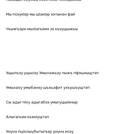
Мы псэукlэр мы шlакlэр хэтынэн фай
Чъыягъэри мылlагъэмэ зэ къэущыжьы
Ущылъэу ущысэу Умылажьэу лыжъ пфэшхыщтэп
Умызаоу умыбанэу шъхьафит ухъушъущтэп
Сы адыг пlоу адыгабзэ умыгущыlэныр
Алыгагъэм къекlущтэп
Уиунэ пшlозыубытыгъэр уиунэ исэу