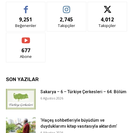
9,251
2,745
4,012
Beğenenler
Takipçiler
Takipçiler
677
Abone
SON YAZILAR
Sakarya – 6 – Türkiye Çerkesleri – 64. Bölüm
6 Ağustos 2026
‘Haçeş sohbetleriyle büyüdüm ve
duyduklarımı kitap vasıtasıyla aktardım’
6 Ağustos 2026