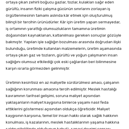
ortaya çıkan zehirli boğucu gazlar, tozlar, kulakları sağır eden
gürültü, insanın fiziki çalışma gücünün sınırlarını zorlayan iş
örgütlenmesinin tamamı aslında kâr etmek için oluşturulmuş
bilinçli bir tercihin ürünüdürler. Kâr için üretim yapan sermayedar,
iş ortamının yarattığı olumsuzlukların tamamına üretimin
doğasından kaynaklanan, katlanılması gereken sonuçlar gözüyle
bakmıştır. Yapılan işle sağlığın bozulması arasında doğrudan ilişki
bulunduğu, üretimde kullanılan malzemelerin, üretim aşamasında
ortaya çıkan gaz ve tozların, gürültü ve yoğun çalışmanın insan
sağlığını olumsuz etkilediği çok eski çağlardan beri bilinmesine
karşın ısrarla görmezden gelinmiştir.
Üretimin kesintisiz en az maliyetle sürdürülmesi amacı, çalışanın
sağlığının korunması amacına tercih edilmiştir. Meslek hastalığı
kavramının tarihsel gelişimi, soruna maliyet açısından
yaklaşanların maliyet kaygısına binlerce yaşamı nasıl feda
ettiklerini göstermesi açısından oldukça öğreticidir. Maliyet
kaygısının karşısına, temel bir insan hakkı olarak sağlık hakkının
konulması, iş kazalarının, meslek hastalıklarının yaşama hakkına
saldırı niteliğinde olduğunun kabulü, sanayi devrimi sonrası