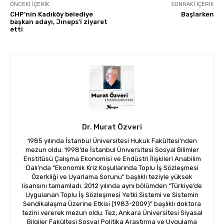
ÖNCEKI İÇERIK
SONRAKI İÇERIK
CHP’nin Kadıköy belediye
Başlarken
başkan adayı, Jıneps’i ziyaret
etti
Dr. Murat Özveri
1985 yılında İstanbul Üniversitesi Hukuk Fakültesi’nden
mezun oldu. 1998’de İstanbul Üniversitesi Sosyal Bilimler
Enstitüsü Çalışma Ekonomisi ve Endüstri İlişkileri Anabilim
Dalı’nda “Ekonomik Kriz Koşullarında Toplu İş Sözleşmesi
Özerkliği ve Uyarlama Sorunu” başlıklı teziyle yüksek
lisansını tamamladı. 2012 yılında aynı bölümden “Türkiye’de
Uygulanan Toplu İş Sözleşmesi Yetki Sistemi ve Sistemin
Sendikalaşma Üzerine Etkisi (1983-2009)” başlıklı doktora
tezini vererek mezun oldu. Tez, Ankara Üniversitesi Siyasal
Bilgiler Fakültesi Sosyal Politika Araştırma ve Uygulama