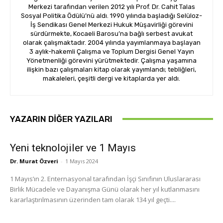
Merkezi tarafından verilen 2012 yılı Prof. Dr. Cahit Talas
Sosyal Politika Ödülü’nü aldı. 1990 yılında başladığı Selüloz-
İş Sendikası Genel Merkezi Hukuk Müşavirliği görevini
sürdürmekte, Kocaeli Barosu’na bağlı serbest avukat
olarak çalışmaktadır. 2004 yılında yayımlanmaya başlayan
3 aylık-hakemli Çalışma ve Toplum Dergisi Genel Yayın
Yönetmenliği görevini yürütmektedir. Çalışma yaşamına
ilişkin bazı çalışmaları kitap olarak yayımlandı; tebliğleri,
makaleleri, çeşitli dergi ve kitaplarda yer aldı.
YAZARIN DIĞER YAZILARI
Yeni teknolojiler ve 1 Mayıs
Dr. Murat Özveri
-
1 Mayıs 2024
1 Mayıs’ın 2. Enternasyonal tarafından İşçi Sınıfının Uluslararası
Birlik Mücadele ve Dayanışma Günü olarak her yıl kutlanmasını
kararlaştırılmasının üzerinden tam olarak 134 yıl geçti....