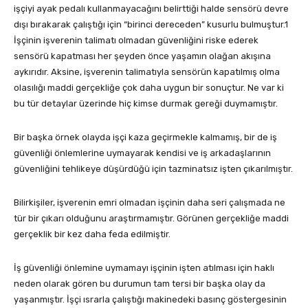
işçiyi ayak pedalı kullanmayacağını belirttiği halde sensörü devre
dışı bırakarak çalıştığı için “birinci dereceden” kusurlu bulmuştur.1
İşçinin işverenin talimatı olmadan güvenliğini riske ederek
sensörü kapatması her şeyden önce yaşamın olağan akışına
aykırıdır. Aksine, işverenin talimatıyla sensörün kapatılmış olma
olasılığı maddi gerçekliğe çok daha uygun bir sonuçtur. Ne var ki
bu tür detaylar üzerinde hiç kimse durmak gereği duymamıştır.
Bir başka örnek olayda işçi kaza geçirmekle kalmamış, bir de iş
güvenliği önlemlerine uymayarak kendisi ve iş arkadaşlarının
güvenliğini tehlikeye düşürdüğü için tazminatsız işten çıkarılmıştır.
Bilirkişiler, işverenin emri olmadan işçinin daha seri çalışmada ne
tür bir çıkarı olduğunu araştırmamıştır. Görünen gerçekliğe maddi
gerçeklik bir kez daha feda edilmiştir.
İş güvenliği önlemine uymamayı işçinin işten atılması için haklı
neden olarak gören bu durumun tam tersi bir başka olay da
yaşanmıştır. İşçi ısrarla çalıştığı makinedeki basınç göstergesinin