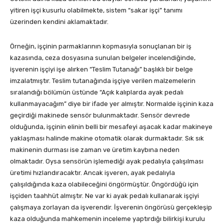
yitiren işçi kusurlu olabilmekte, sistem “sakar işçi” tanımı
üzerinden kendini aklamaktadır.
Örneğin, işçinin parmaklarının kopmasıyla sonuçlanan bir iş
kazasında, ceza dosyasına sunulan belgeler incelendiğinde,
işverenin işçiyi işe alırken “Teslim Tutanağı” başlıklı bir belge
imzalatmıştır. Teslim tutanağında işçiye verilen malzemelerin
sıralandığı bölümün üstünde “Açık kalıplarda ayak pedalı
kullanmayacağım” diye bir ifade yer almıştır. Normalde işçinin kaza
geçirdiği makinede sensör bulunmaktadır. Sensör devrede
olduğunda, işçinin elinin belli bir mesafeyi aşacak kadar makineye
yaklaşması halinde makine otomatik olarak durmaktadır. Sık sık
makinenin durması ise zaman ve üretim kaybına neden
olmaktadır. Oysa sensörün işlemediği ayak pedalıyla çalışılması
üretimi hızlandıracaktır. Ancak işveren, ayak pedalıyla
çalışıldığında kaza olabileceğini öngörmüştür. Öngördüğü için
işçiden taahhüt almıştır. Ne var ki ayak pedalı kullanarak işçiyi
çalışmaya zorlayan da işverendir. İşverenin öngörüsü gerçekleşip
kaza olduğunda mahkemenin inceleme yaptırdığı bilirkişi kurulu