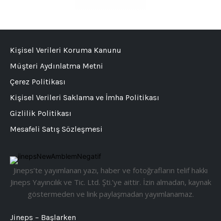
Kişisel Verileri Koruma Kanunu
Müşteri Aydınlatma Metni
Çerez Politikası
Kişisel Verileri Saklama ve İmha Politikası
Gizlilik Politikası
Mesafeli Satış Sözleşmesi
Jineps’te yayımlanan yazı, haber ve fotoğrafların telif hakkı
Jineps Yayıncılık ve Tic. Ltd. Şti.’ye aittir. İzin almadan, kaynak
göstermeden ve link paylaşmadan yayımlanamaz.
Jineps – Başlarken