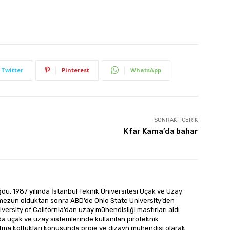
Twitter
Pinterest
WhatsApp
SONRAKI İÇERIK
Kfar Kama’da bahar
ğdu. 1987 yılında İstanbul Teknik Üniversitesi Uçak ve Uzay
n mezun olduktan sonra ABD’de Ohio State University’den
versity of California’dan uzay mühendisliği mastırları aldı.
da uçak ve uzay sistemlerinde kullanılan piroteknik
latma koltukları konusunda proje ve dizayn mühendisi olarak