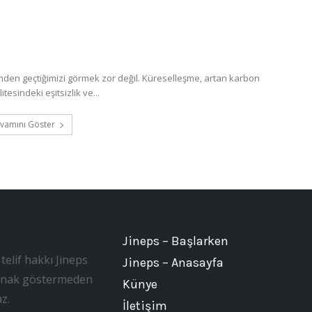
en geçtiğimizi görmek zor değil. Küreselleşme, artan karbon
tesindeki eşitsizlik ve...
vamını Göster
Jineps – Başlarken
telif hakkı Jineps
Jineps – Anasayfa
, kaynak göstermeden
Künye
z.
İletişim