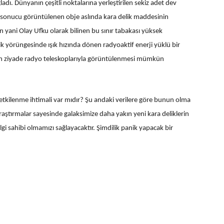
ladı. Dünyanın çeşitli noktalarına yerleştirilen sekiz adet dev
ı sonucu görüntülenen obje aslında kara delik maddesinin
on yani Olay Ufku olarak bilinen bu sınır tabakası yüksek
k yörüngesinde ışık hızında dönen radyoaktif enerji yüklü bir
an ziyade radyo teleskoplarıyla görüntülenmesi mümkün
etkilenme ihtimali var mıdır? Şu andaki verilere göre bunun olma
 araştırmalar sayesinde galaksimize daha yakın yeni kara deliklerin
i sahibi olmamızı sağlayacaktır. Şimdilik panik yapacak bir