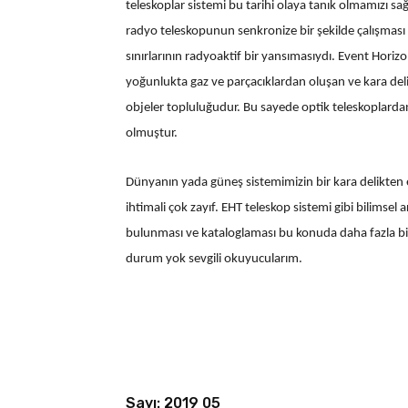
teleskoplar sistemi bu tarihi olaya tanık olmamızı sağ
radyo teleskopunun senkronize bir şekilde çalışmas
sınırlarının radyoaktif bir yansımasıydı. Event Horiz
yoğunlukta gaz ve parçacıklardan oluşan ve kara deli
objeler topluluğudur. Bu sayede optik teleskoplard
olmuştur.
Dünyanın yada güneş sistemimizin bir kara delikten 
ihtimali çok zayıf. EHT teleskop sistemi gibi bilimsel
bulunması ve kataloglaması bu konuda daha fazla bilg
durum yok sevgili okuyucularım.
Sayı: 2019 05