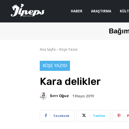
HABER
ARAŞTIRMA
KÜLT
Bağım
Ana Sayfa
Köşe Yazısı
KÖŞE YAZISI
Kara delikler
Sırrı Oğuz
1 Mayıs 2019
Facebook
Twitter
P