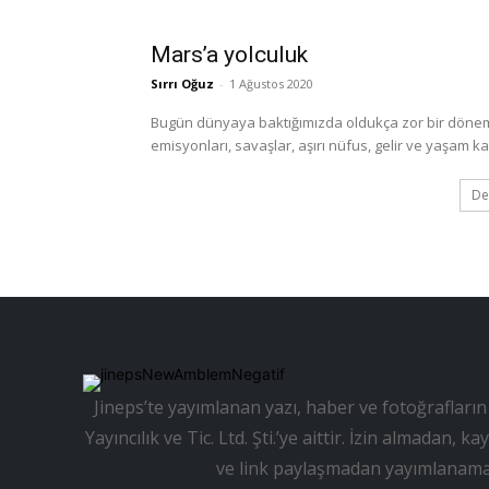
Mars’a yolculuk
Sırrı Oğuz
-
1 Ağustos 2020
Bugün dünyaya baktığımızda oldukça zor bir dönemd
emisyonları, savaşlar, aşırı nüfus, gelir ve yaşam kali
De
Jineps’te yayımlanan yazı, haber ve fotoğrafların 
Yayıncılık ve Tic. Ltd. Şti.’ye aittir. İzin almadan
ve link paylaşmadan yayımlanama