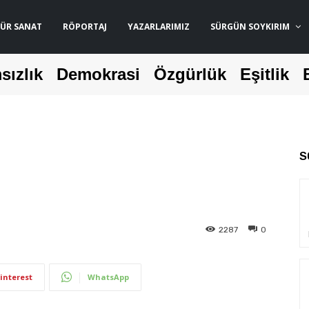
ÜR SANAT
RÖPORTAJ
YAZARLARIMIZ
SÜRGÜN SOYKIRIM
sızlık
Demokrasi
Özgürlük
Eşitlik
S
2287
0
interest
WhatsApp