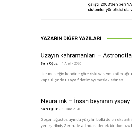
çalıştı. 2008’den beri 
sistemler yöneticisi olar
YAZARIN DIĞER YAZILARI
Uzayın kahramanları – Astronotla
Sırrı Oğuz
-
1 Aralık 2020
Her mesleğin kendine göre riski var. Ama bilim uğru
kapsül içinde uzaya fırlatılmayı meslek edinen...
Neuralink – İnsan beyninin yapay 
Sırrı Oğuz
-
1 Ekim 2020
Geçen ağustos ayında yüzyılın belki de en eksantrik 
yerleştirilmiş Gertrude adındaki denek bir domuzu b