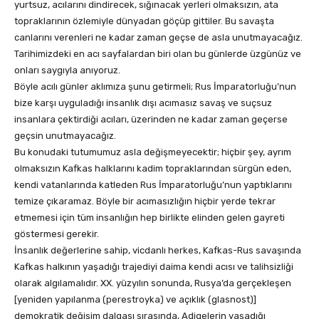
yurtsuz, acılarını dindirecek, sığınacak yerleri olmaksızın, ata
topraklarının özlemiyle dünyadan göçüp gittiler. Bu savaşta
canlarını verenleri ne kadar zaman geçse de asla unutmayacağız.
Tarihimizdeki en acı sayfalardan biri olan bu günlerde üzgünüz ve
onları saygıyla anıyoruz.
Böyle acılı günler aklımıza şunu getirmeli; Rus İmparatorluğu’nun
bize karşı uyguladığı insanlık dışı acımasız savaş ve suçsuz
insanlara çektirdiği acıları, üzerinden ne kadar zaman geçerse
geçsin unutmayacağız.
Bu konudaki tutumumuz asla değişmeyecektir; hiçbir şey, ayrım
olmaksızın Kafkas halklarını kadim topraklarından sürgün eden,
kendi vatanlarında katleden Rus İmparatorluğu’nun yaptıklarını
temize çıkaramaz. Böyle bir acımasızlığın hiçbir yerde tekrar
etmemesi için tüm insanlığın hep birlikte elinden gelen gayreti
göstermesi gerekir.
İnsanlık değerlerine sahip, vicdanlı herkes, Kafkas-Rus savaşında
Kafkas halkının yaşadığı trajediyi daima kendi acısı ve talihsizliği
olarak algılamalıdır. XX. yüzyılın sonunda, Rusya’da gerçekleşen
[yeniden yapılanma (perestroyka) ve açıklık (glasnost)]
demokratik değişim dalgası sırasında, Adigelerin yaşadığı