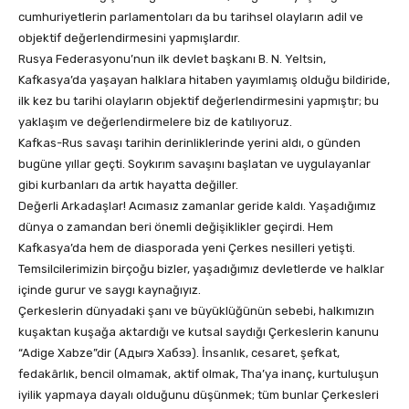
cumhuriyetlerin parlamentoları da bu tarihsel olayların adil ve
objektif değerlendirmesini yapmışlardır.
Rusya Federasyonu’nun ilk devlet başkanı B. N. Yeltsin,
Kafkasya’da yaşayan halklara hitaben yayımlamış olduğu bildiride,
ilk kez bu tarihi olayların objektif değerlendirmesini yapmıştır; bu
yaklaşım ve değerlendirmelere biz de katılıyoruz.
Kafkas-Rus savaşı tarihin derinliklerinde yerini aldı, o günden
bugüne yıllar geçti. Soykırım savaşını başlatan ve uygulayanlar
gibi kurbanları da artık hayatta değiller.
Değerli Arkadaşlar! Acımasız zamanlar geride kaldı. Yaşadığımız
dünya o zamandan beri önemli değişiklikler geçirdi. Hem
Kafkasya’da hem de diasporada yeni Çerkes nesilleri yetişti.
Temsilcilerimizin birçoğu bizler, yaşadığımız devletlerde ve halklar
içinde gurur ve saygı kaynağıyız.
Çerkeslerin dünyadaki şanı ve büyüklüğünün sebebi, halkımızın
kuşaktan kuşağa aktardığı ve kutsal saydığı Çerkeslerin kanunu
“Adige Xabze”dir (Aдыгэ Xабзэ). İnsanlık, cesaret, şefkat,
fedakârlık, bencil olmamak, aktif olmak, Tha’ya inanç, kurtuluşun
iyilik yapmaya dayalı olduğunu düşünmek; tüm bunlar Çerkesleri