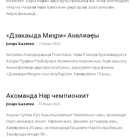
еизигеит. Иара иаәиәаз аәсуа мультфильмқәа әба: «Риәа алегендеи»,
«Ахьча Чаҳмаәи Аәсәаа Қәамзачи» рәыргараәы азал азна әәын.
Амульфильмқәа...
«Дзакәыда Миҳри» Анҭалиаҿы
Jineps Gazetesi
-
15 Nisan 2025
Анҭалиа Азиндырҩыцәа Рнаплакы, Аҳәса Рзинқәа Ауаажәларратә
Хаҵеи-Ҧҳәыси Реиҟарара Акомиссиа еиҿнакааз, Аҳәса ирызку
Акинофилмқәа цәыргара иҭагӡаны, адокументард фильм
«Дзакәыда Миҳри» гьы иыубарҭан. Хәажәкрамза 13 рзы,...
Акоманда Нарҭ чемпионхит
Jineps Gazetesi
-
15 Nisan 2025
Аҧсны Супер Куп Ашьапылампыл Чемпионат аҿы, акоманда
Нарҭ аиааира агыит. Афинал мач, Динамо астадиум аҿы,
Хәажәкрамза 20 амш, акомандақәа Ерцахәы’и Нарҭ’и ирыбжьан.
Ҭашәарада инҵәаз 90...