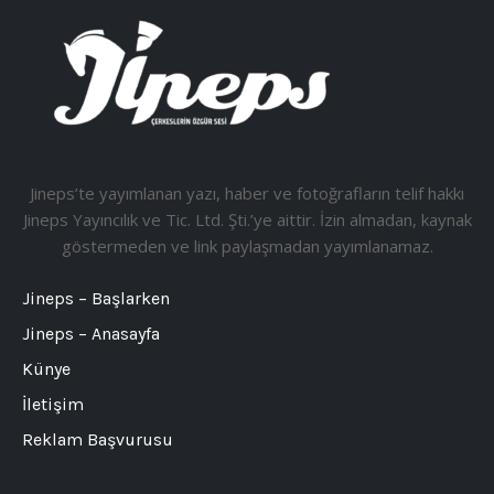
Jineps’te yayımlanan yazı, haber ve fotoğrafların telif hakkı
Jineps Yayıncılık ve Tic. Ltd. Şti.’ye aittir. İzin almadan, kaynak
göstermeden ve link paylaşmadan yayımlanamaz.
Jineps – Başlarken
Jineps – Anasayfa
Künye
İletişim
Reklam Başvurusu