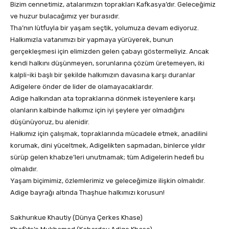
Bizim cennetimiz, atalarımızın toprakları Kafkasya’dır. Geleceğimiz
ve huzur bulacağımız yer burasıdır.
Tha’nın lütfuyla bir yaşam seçtik, yolumuza devam ediyoruz.
Halkımızla vatanımızı bir yapmaya yürüyerek, bunun
gerçekleşmesi için elimizden gelen çabayı göstermeliyiz. Ancak
kendi halkını düşünmeyen, sorunlarına çözüm üretemeyen, iki
kalpli-iki başlı bir şekilde halkımızın davasına karşı duranlar
Adigelere önder de lider de olamayacaklardır.
Adige halkından ata topraklarına dönmek isteyenlere karşı
olanların kalbinde halkımız için iyi şeylere yer olmadığını
düşünüyoruz, bu alenidir.
Halkımız için çalışmak, topraklarında mücadele etmek, anadilini
korumak, dini yüceltmek, Adigelikten sapmadan, binlerce yıldır
sürüp gelen khabze’leri unutmamak; tüm Adigelerin hedefi bu
olmalıdır.
Yaşam biçimimiz, özlemlerimiz ve geleceğimize ilişkin olmalıdır.
Adige bayrağı altında Thaşhue halkımızı korusun!
Sakhurıkue Khautiy (Dünya Çerkes Khase)