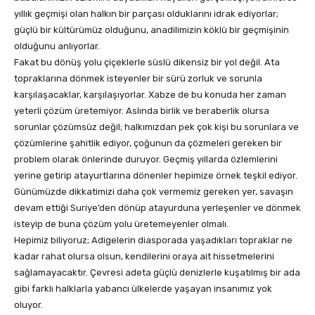
yıllık geçmişi olan halkın bir parçası olduklarını idrak ediyorlar;
güçlü bir kültürümüz olduğunu, anadilimizin köklü bir geçmişinin
olduğunu anlıyorlar.
Fakat bu dönüş yolu çiçeklerle süslü dikensiz bir yol değil. Ata
topraklarına dönmek isteyenler bir sürü zorluk ve sorunla
karşılaşacaklar, karşılaşıyorlar. Xabze de bu konuda her zaman
yeterli çözüm üretemiyor. Aslında birlik ve beraberlik olursa
sorunlar çözümsüz değil; halkımızdan pek çok kişi bu sorunlara ve
çözümlerine şahitlik ediyor, çoğunun da çözmeleri gereken bir
problem olarak önlerinde duruyor. Geçmiş yıllarda özlemlerini
yerine getirip atayurtlarına dönenler hepimize örnek teşkil ediyor.
Günümüzde dikkatimizi daha çok vermemiz gereken yer, savaşın
devam ettiği Suriye’den dönüp atayurduna yerleşenler ve dönmek
isteyip de buna çözüm yolu üretemeyenler olmalı.
Hepimiz biliyoruz; Adigelerin diasporada yaşadıkları topraklar ne
kadar rahat olursa olsun, kendilerini oraya ait hissetmelerini
sağlamayacaktır. Çevresi adeta güçlü denizlerle kuşatılmış bir ada
gibi farklı halklarla yabancı ülkelerde yaşayan insanımız yok
oluyor.