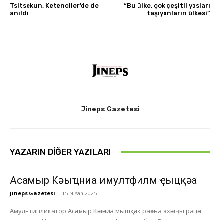
Tsitsekun, Ketenciler’de de
“Bu ülke, çok çeşitli yasları
anıldı
taşıyanların ülkesi”
Jineps Gazetesi
YAZARIN DIĞER YAZILARI
Асҭамыр Кәыҵниа имултфилм ҿыцқәа
Jineps Gazetesi
-
15 Nisan 2025
Амультипликатор Асәамыр Кәыәниа мышқәак раәхьа ахәыҷы рацәа