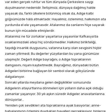
var eden gerçek ruhtur ve tüm dünyada Çerkeslere saygı
duyulmasının nedenidir. İletişimsiz, dünyaya dağılmış halde
yaşasak da, farklı ülkelere bölünmüş olsak da, Adige kalbi
göğsümüzde hâlâ atmaktadır. Hayalimiz, özlemimiz, halkımızın ata
yurdunda el ele yaşamasıdır. Atalarımız da canlarını hiçe sayarak
bunun için mücadele etmişlerdir.
Atalarımız ne tür zorluklar yaşarlarsa yaşasınlar Kafkasya’da
ocaklarımızdaki ateşi hiç söndürmediler. Halkımız birlikteliği,
taşıdığı insanlık duygusunu, vatanına karşı olan sevgisini hiçbir
zaman yitirmedi. Bu değerler yüzyıllardan bu yana günümüze
ulaşmıştır. Değerli Adige bayrağını, o Adige topraklarının
damgasını, nişanı kaybetmedik. Bayrağımız, dünyadaki bütün
Adigeleri birbirine bağlayan bir sembol olarak gökyüzünde
dalgalanıyor.
Sonraki yıllarda meydana gelen değişiklikler sonucunda
Adigelerin atayurtlarına dönmeleri için yolların daha açık olduğu
zamanlar yaşanıyor. 30 yılı aşkın süredir Adigeler anavatanlarına
dönüyorlar…
Yeniden çok sevdikleri ata topraklarına ayak basıyorlar; anne-
babalarımızın özlemini duydukları hayalleri gerçekleşiyor, binlerce