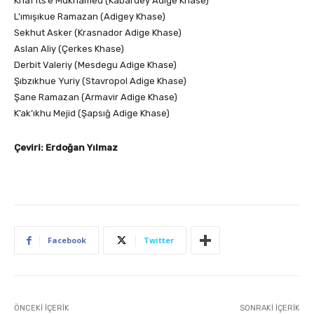
Khaf’ıts’e Mukhamed (Kabardey Adige Khase)
L’ımışıkue Ramazan (Adigey Khase)
Sekhut Asker (Krasnador Adige Khase)
Aslan Aliy (Çerkes Khase)
Derbit Valeriy (Mesdegu Adige Khase)
Şıbzıkhue Yuriy (Stavropol Adige Khase)
Şane Ramazan (Armavir Adige Khase)
K’ak’ıkhu Mejid (Şapsığ Adige Khase)
Çeviri: Erdoğan Yılmaz
Facebook
Twitter
ÖNCEKI İÇERIK
SONRAKI İÇERIK