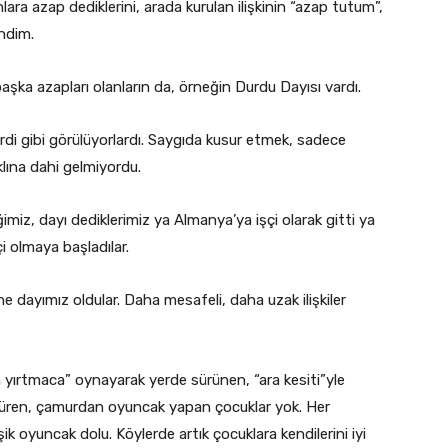
lara azap dediklerini, arada kurulan ilişkinin “azap tutum”,
endim.
aşka azapları olanların da, örneğin Durdu Dayısı vardı.
 ferdi gibi görülüyorlardı. Saygıda kusur etmek, sadece
klına dahi gelmiyordu.
iğimiz, dayı dediklerimiz ya Almanya’ya işçi olarak gitti ya
i olmaya başladılar.
e dayımız oldular. Daha mesafeli, daha uzak ilişkiler
 yırtmaca” oynayarak yerde sürünen, “ara kesiti”yle
 süren, çamurdan oyuncak yapan çocuklar yok. Her
şik oyuncak dolu. Köylerde artık çocuklara kendilerini iyi