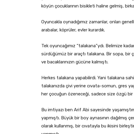
köyün çocuklarının bisikleti haline gelmiş, bi
Oyuncakla oynadığımız zamanlar, onları genel
arabalar, köprüler, evler kurardık.
Tek oyuncağımız “talakana”ydı. Belimize kadar 
sürdüğümüz bir araçtı talakana. Bir sopa, bir çi
ve bacaklarınızın gücüne kalmıştı.
Herkes talakana yapabilirdi. Yani talakana sah
talakanızda çivi yerine cıvata-somun, gres ya
her çocuğun özeneceği, sadece size özgü bir
Bu imtiyazı ben Arif Abi sayesinde yaşamıştı
yapmıştı. Büyük bir boy aynasının dağılmış çer
olarak kullanmış, bir cıvatayla bu ikisini birle
yapmıştı.