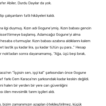
afer Abiler, Durdu Dayılar da yok.
ip çalışanların tatlı hikâyeleri kaldı.
ına ilgi duymuş. Kızın adı Gogune’ymiş. Kızın babası gencin
ini hissettirmeye başlamış. Adamcağız Gogune’yi alma
 hesaba oturmuşlar. Kızın babası azabına aldıklarını kalem
t lastik şu kadar lira, şu kadar tütün şu para…” Hesap
ir noktadan sonra dayanamamış, “Ağa, üçü beşi bırak,
raca’nın “İşçisin sen, işçi kal” şarkısından önce Gogune
ıf farkı Cem Karaca’nın şarkısındaki kadar keskin değildi.
ni halen bir yerden bir yere can güvenliğini
 ölen mevsimlik tarım işçileri aldı.
 bizim zamanımızın azapları ötekileştirilmez, küçük