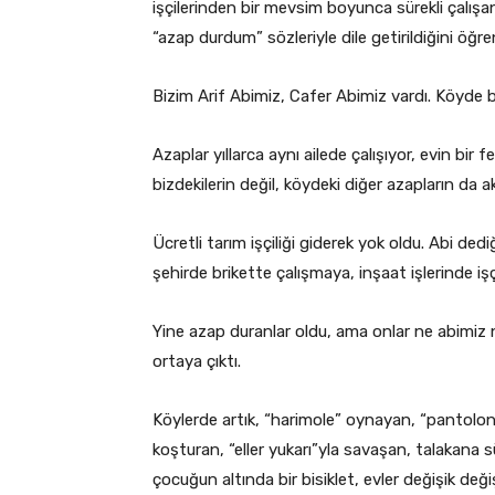
işçilerinden bir mevsim boyunca sürekli çalışan
“azap durdum” sözleriyle dile getirildiğini öğr
Bizim Arif Abimiz, Cafer Abimiz vardı. Köyde b
Azaplar yıllarca aynı ailede çalışıyor, evin bir
bizdekilerin değil, köydeki diğer azapların da a
Ücretli tarım işçiliği giderek yok oldu. Abi ded
şehirde brikette çalışmaya, inşaat işlerinde işç
Yine azap duranlar oldu, ama onlar ne abimiz n
ortaya çıktı.
Köylerde artık, “harimole” oynayan, “pantolon
koşturan, “eller yukarı”yla savaşan, talakana
çocuğun altında bir bisiklet, evler değişik deği