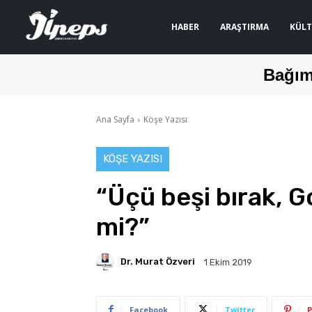
HABER
ARAŞTIRMA
KÜLT
Bağım
Ana Sayfa
Köşe Yazısı
KÖŞE YAZISI
“Üçü beşi bırak, 
mi?”
Dr. Murat Özveri
1 Ekim 2019
Facebook
Twitter
P