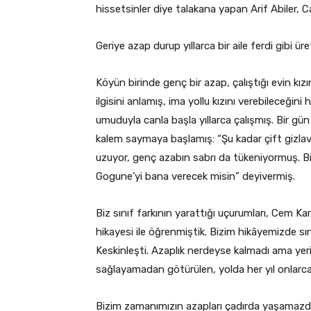
hissetsinler diye talakana yapan Arif Abiler, C
Geriye azap durup yıllarca bir aile ferdi gibi üret
Köyün birinde genç bir azap, çalıştığı evin kız
ilgisini anlamış, ima yollu kızını verebileceğ
umuduyla canla başla yıllarca çalışmış. Bir gün
kalem saymaya başlamış: “Şu kadar çift gizlave
uzuyor, genç azabın sabrı da tükeniyormuş. B
Gogune’yi bana verecek misin” deyivermiş.
Biz sınıf farkının yarattığı uçurumları, Cem Ka
hikayesi ile öğrenmiştik. Bizim hikâyemizde sın
Keskinleşti. Azaplık nerdeyse kalmadı ama yeri
sağlayamadan götürülen, yolda her yıl onlarcası
Bizim zamanımızın azapları çadırda yaşamazdı,