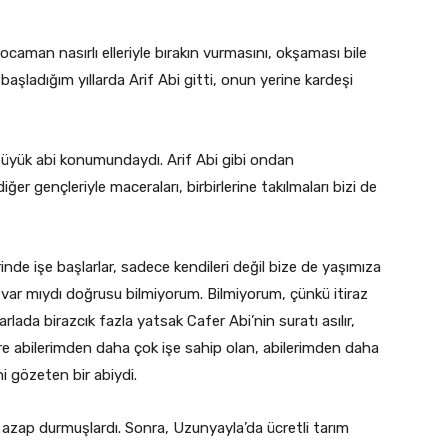
caman nasırlı elleriyle bırakın vurmasını, okşaması bile
a başladığım yıllarda Arif Abi gitti, onun yerine kardeşi
 büyük abi konumundaydı. Arif Abi gibi ondan
er gençleriyle maceraları, birbirlerine takılmaları bizi de
nde işe başlarlar, sadece kendileri değil bize de yaşımıza
ız var mıydı doğrusu bilmiyorum. Bilmiyorum, çünkü itiraz
lada birazcık fazla yatsak Cafer Abi’nin suratı asılır,
re abilerimden daha çok işe sahip olan, abilerimden daha
 gözeten bir abiydi.
 azap durmuşlardı. Sonra, Uzunyayla’da ücretli tarım