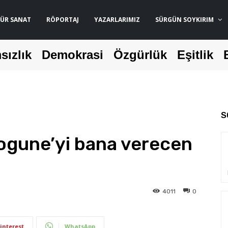
ÜR SANAT
RÖPORTAJ
YAZARLARIMIZ
SÜRGÜN SOYKIRIM
sızlık
Demokrasi
Özgürlük
Eşitlik
S
Gogune’yi bana verecen
4011
0
interest
WhatsApp