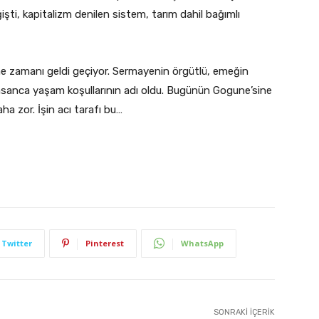
ğişti, kapitalizm denilen sistem, tarım dahil bağımlı
e zamanı geldi geçiyor. Sermayenin örgütlü, emeğin
nsanca yaşam koşullarının adı oldu. Bugünün Gogune’sine
 zor. İşin acı tarafı bu…
Twitter
Pinterest
WhatsApp
SONRAKI İÇERIK