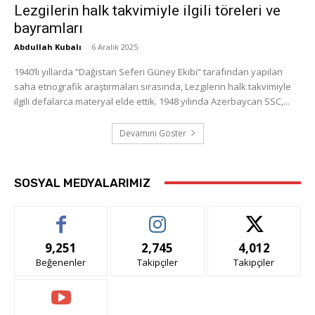
Lezgilerin halk takvimiyle ilgili töreleri ve
bayramları
Abdullah Kubalı
-
6 Aralık 2025
1940’lı yıllarda “Dağıstan Seferi Güney Ekibi” tarafından yapılan
saha etnografik araştırmaları sırasında, Lezgilerin halk takvimiyle
ilgili defalarca materyal elde ettik. 1948 yılında Azerbaycan SSC,...
Devamını Göster
SOSYAL MEDYALARIMIZ
9,251
2,745
4,012
Beğenenler
Takipçiler
Takipçiler