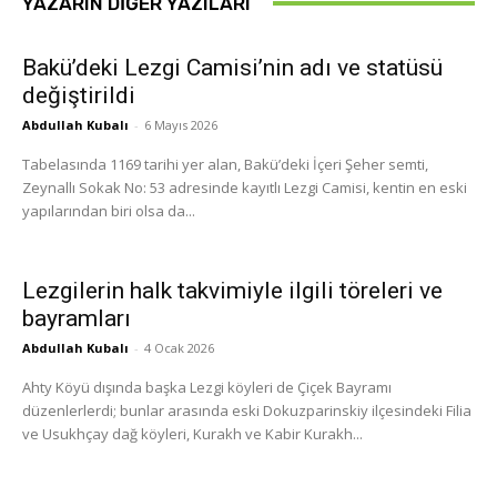
YAZARIN DIĞER YAZILARI
Bakü’deki Lezgi Camisi’nin adı ve statüsü
değiştirildi
Abdullah Kubalı
-
6 Mayıs 2026
Tabelasında 1169 tarihi yer alan, Bakü’deki İçeri Şeher semti,
Zeynallı Sokak No: 53 adresinde kayıtlı Lezgi Camisi, kentin en eski
yapılarından biri olsa da...
Lezgilerin halk takvimiyle ilgili töreleri ve
bayramları
Abdullah Kubalı
-
4 Ocak 2026
Ahty Köyü dışında başka Lezgi köyleri de Çiçek Bayramı
düzenlerlerdi; bunlar arasında eski Dokuzparinskiy ilçesindeki Filia
ve Usukhçay dağ köyleri, Kurakh ve Kabir Kurakh...