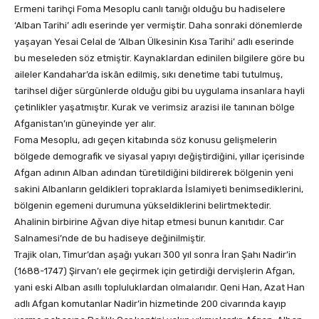
Ermeni tarihçi Foma Mesoplu canlı tanığı olduğu bu hadiselere
‘Alban Tarihi’ adlı eserinde yer vermiştir. Daha sonraki dönemlerde
yaşayan Yesai Celal de ‘Alban Ülkesinin Kısa Tarihi’ adlı eserinde
bu meseleden söz etmiştir. Kaynaklardan edinilen bilgilere göre bu
aileler Kandahar’da iskân edilmiş, sıkı denetime tabi tutulmuş,
tarihsel diğer sürgünlerde olduğu gibi bu uygulama insanlara hayli
çetinlikler yaşatmıştır. Kurak ve verimsiz arazisi ile tanınan bölge
Afganistan’ın güneyinde yer alır.
Foma Mesoplu, adı geçen kitabında söz konusu gelişmelerin
bölgede demografik ve siyasal yapıyı değiştirdiğini, yıllar içerisinde
Afgan adının Alban adından türetildiğini bildirerek bölgenin yeni
sakini Albanların geldikleri topraklarda İslamiyeti benimsediklerini,
bölgenin egemeni durumuna yükseldiklerini belirtmektedir.
Ahalinin birbirine Ağvan diye hitap etmesi bunun kanıtıdır. Car
Salnamesi’nde de bu hadiseye değinilmiştir.
Trajik olan, Timur’dan aşağı yukarı 300 yıl sonra İran Şahı Nadir’in
(1688-1747) Şirvan’ı ele geçirmek için getirdiği dervişlerin Afgan,
yani eski Alban asıllı topluluklardan olmalarıdır. Qeni Han, Azat Han
adlı Afgan komutanlar Nadir’in hizmetinde 200 civarında kayıp