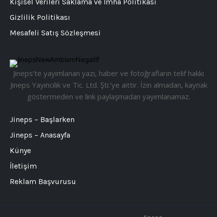
Kişisel Verileri Saklama ve İmha Politikası
Gizlilik Politikası
Mesafeli Satış Sözleşmesi
Jineps’te yayımlanan yazı, haber ve fotoğrafların telif hakkı
Jineps Yayıncılık ve Tic. Ltd. Şti.’ye aittir. İzin almadan, kaynak
göstermeden ve link paylaşmadan yayımlanamaz.
Jineps – Başlarken
Jineps – Anasayfa
Künye
İletişim
Reklam Başvurusu