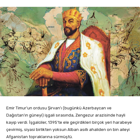
Emir Timur’un ordusu Şirvan’ı (bugünkü Azerbaycan ve
Dağıstan’ın güneyi) işgali sırasında, Zengezur arazisinde hayli
kayıp verdi. İşgalciler, 1395’te ele geçirdikleri birçok yeri harabeye
çevirmiş, siyasi birlikten yoksun Alban asıllı ahaliden on bin aileyi
Afganistan topraklarına sürmüştü.