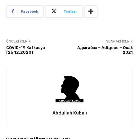
Facebook
Twitter
ÖNCEKI İÇERIK
SONRAKI İÇERIK
COVID-19 Kafkasya
Адыгабзэ – Adigece – Ocak
(26.12.2020)
2021
Abdullah Kubalı