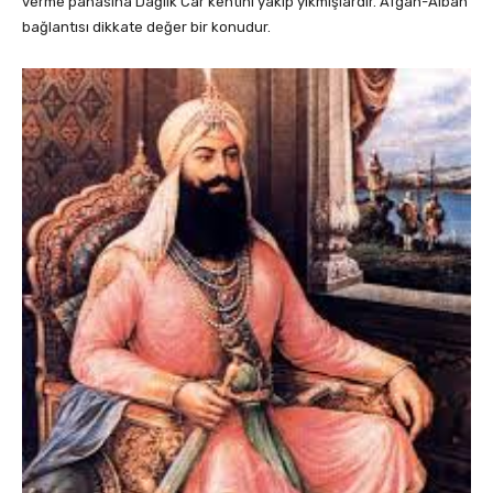
verme pahasına Dağlık Car kentini yakıp yıkmışlardır. Afgan-Alban
bağlantısı dikkate değer bir konudur.