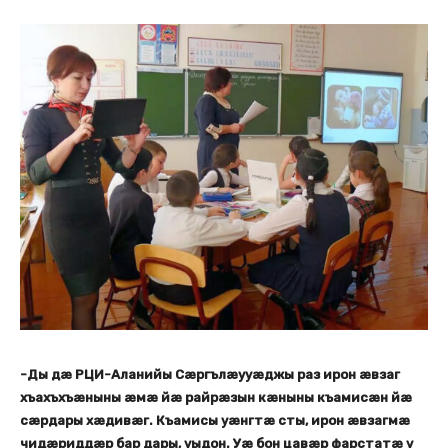
-Ды дæ РЦИ-Аланийы Сæргълæууæджы раз ирон æвзаг
хъахъхъæныны æмæ йæ райрæзын кæныны къамисæн йæ
сæрдары хæдивæг. Къамисы уæнгтæ сты, ирон æвзагмæ
чидæриддæр бар дары, уыдон. Уæ бон цавæр фарстатæ у