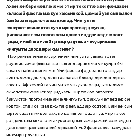
Ахæм æмбарынæдтæ æмæ стыр тексттæ сæм фæндзæм
къласæй фæстæ мæ куы хæссиккой, цæмæй уал сывæллон
бамбара мадæлон æвзаджы ад. Чингуыты
æнæрастдзинæдтæ куыд иуварсгонд цæуынц,
фиппаинæгтæм гæсгæ сæм цавæр ивддзинæдтæ хаст
цæуы, стæй æмткæй цавæр уыдзæнис ахуыргæнæн
чингуыты дарддæры хъысмæт?
-Программæ æмæ ахуыргæнæн чингуыты уавæр афтæ
рауадис, æмæ фыццаг цæттæгонд æрцыдысты къуыри 4-5
сахаты пайда кæнынмæ. Уый фæстæ федералон стандарт
аивта, æмæ дзы мадæлон æвзагæн баззад æрмæст æртæ
сахаты. Афтæмæй та чингуытæ мыхуыры рацыдысты æмæ
скъолатæм æрвыст æрцыдысты. Ныртæккæ автортæ
бакуыстой программæ æмæ чингуытыл, фæхуымæтæгдæр сæ
кодтой, стæй се ‘рмæджытæ фæкъаддæр кодтой, цæмæй сын
æртæ сахаты мидæг сахуыр кæнынæн фадат уа. Ныр та сæ
ратдзыстæм скъолаты ахуыргæнджытæм, цæмæй сæм уыдон
дæр сæхи цæстæнгасæй æркæсой. Уый фæстæ сæ хъæудзæн
мыхуыры рауадзын.