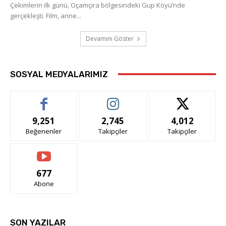
Çekimlerin ilk günü, Oçamçıra bölgesindeki Gup Köyü’nde
gerçekleşti. Film, anne...
Devamını Göster
SOSYAL MEDYALARIMIZ
9,251
2,745
4,012
Beğenenler
Takipçiler
Takipçiler
677
Abone
SON YAZILAR