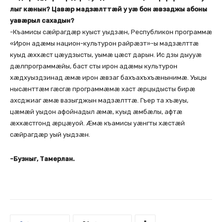
лыг кæнын? Цавæр мадзæлттæй у уæ бон æвзаджы абоны
уавæрыл сахадын?
-Къамисы сæйрагдæр куыст уыдзæн, Республикон программæ
«Ирон адæмы национ-культурон райрæзт»-ы мадзæлттæ
куыд æххæст цæудзысты, уымæ цæст дарын. Ис дзы дыууæ
дæлпрограммæйы, баст сты ирон адæмы культурон
хæдхуыздзинад æмæ ирон æвзаг бахъахъхъæнынимæ. Уыцы
нысæнттæм гæсгæ программæмæ хаст æрцыдысты бирæ
ахсджиаг æмæ вазыгджын мадзæлттæ. Гъер та хъæуы,
цæмæй уыдон афойнадыл æмæ, куыд æмбæлы, афтæ
æххæстгонд æрцæуой. Æмæ къамисы уæнгты хæстæй
сæйрагдæр уый уыдзæн.
-Бузныг, Тамерлан.