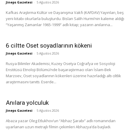
Jineps Gazetesi
-
5 Ağustos 2026
Kafkas Araştırma Kültür ve Dayanışma Vakfı (KAFDAV) Yayınları, beş
yeni kitabı okurlarla buluşturdu. Bislan Salih Hurmi’nin kaleme aldığı
“Yaşanmış Zamanlar 1965-1999” adlı kitap; yazarın anılarına...
6 ciltte Oset soyadlarının kökeni
Jineps Gazetesi
-
5 Ağustos 2026
Rusya Bilimler Akademisi, Kuzey Osetya Coğrafya ve Sosyoloji
Enstitüsü Etnoloji Bölümü’nde başaraştırmacı olan İslam-Bek
Marzoev, Oset soyadlarının kökenleri üzerine hazırladığı altı ciltlik
araştırmasını tanıttı. Eserde...
Anılara yolculuk
Jineps Gazetesi
-
5 Ağustos 2026
Abaza yazar Oleg Etlukhov’un “Abhaz Şarabı” adlı romanından
uyarlanan uzun metrajlı filmin çekimleri Abhazya’da başladı.