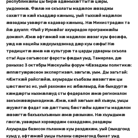
республикæйы цы бирæ адæмыхæттытæ цæры,
уыдонимæ. Фæлæ не скъолаты мадæлон æвзаджы
сахæттæ кæй къаддæр кæнынц, уый тыххæй мадæлон
æвзаджы уавæртæ кадавар кæнынц. Нæ Министрадæн та
йæ дзуапп: «Уый у Иумæйаг ахуырадон программæйы
домæн». Æмæ афтæмæй нæ мадæлон æвзаг куы фесæфа,
уæд нæ нацийы хæдхуыздзинад дæр куы сæфы! Нæ
традицитæ æмæ нæ культурæ та царды удварны скъола
сты! Ацы сагъæссаг фарсты фæдыл уыд, Тамерлан, дæ
раныхас 3 октябры Мæскуыйы форум «Æвзаджы политикæ:
æппæтуæрæсеон экспертизæ», зæгъгæ, уым. Ды загътай:
«Æмткæй райсгæйæ, ахуырады къабазы æвзæгтæм цы
цæстæнгас ис, уый рахонæн ис æбæлвырд, йæ бындуртæ
кæмдæрты ныхмæлæуд сты федералон æмæ регионалон
закъонæвæрынадимæ. Æмæ, кæй зæгъын æй хъæуы, уыцы
æууæлтæ фадат нæ дæттынц бæстæйы адæмты мадæлон
æвзæгтæ бахъахъхъæнын æмæ рæзынæн. Нæ хъуыдымæ
гæсгæ, уавæрыл хорзæрдæм сахаддзæн, раздæры
Ахуырады базисон пъланмæ куы раздæхæм, уый (зындгонд
куыд у, афтæмæй уыцы пъланы сæрмагонд бынат уыд