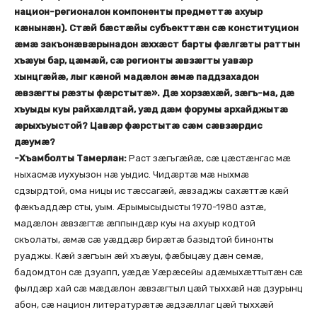
национ-регионалон компоненты предметтæ ахуыр
кæнынæн). Стæй бæстæйы субъекттæн сæ конституцион
æмæ закъонæвæрынадон æххæст барты фæлгæты раттын
хъæуы бар, цæмæй, сæ регионты æвзæгты уавæр
хынцгæйæ, лыг кæной мадæлон æмæ паддзахадон
æвзæгты рæзты фæрстытæ». Дæ хорзæхæй, зæгъ-ма, дæ
хъуыды куы райхæлдтай, уæд дæм форумы архайджытæ
æрыхъуыстой? Цавæр фæрстытæ сæм сæвзæрдис
дæумæ?
-Хъамболты Тамерлан:
Раст зæгъгæйæ, сæ цæстæнгас мæ
ныхасмæ иухуызон нæ уыдис. Чидæртæ мæ ныхмæ
сдзырдтой, ома ницы ис тæссагæй, æвзаджы сахæттæ кæй
фæкъаддæр сты, уым. Æрымысыдысты 1970-1980 азтæ,
мадæлон æвзæгтæ æппындæр куы на ахуыр кодтой
скъолаты, æмæ сæ уæддæр бирæтæ базыдтой бинонты
руаджы. Кæй зæгъын æй хъæуы, фæбыцæу дæн семæ,
бадомдтон сæ дзуапп, уæдæ Уæрæсейы адæмыхæттытæн сæ
фылдæр хай сæ мæдæлон æвзæгтыл цæй тыххæй нæ дзурынц
абон, сæ национ литературæтæ æдзæллаг цæй тыххæй