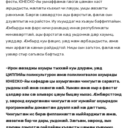
фесты, ЮНЕСКО-йы уынаффæмæ гæсгæ цæмæн хаст
æрцыдысты, мæлæты къахыл чи лæууы, уыцы æвзæгты
рæнхъмæ. Бæргæ сæвæрдтон ацы фæрстытæ, фæлæ сын
дзуæппытæ на райстон. Иу хъуыддаг ма хъæуы баффиппайын.
Æмбырды мæ фарс ничи рахæцыд иннæ республикæты
минæвæрттæй, ацы фарстатæ кæд уыдонмæ дæр хауынц,
уæддæр. Æмбырд куы фæцис, уæд мæм æрбацыдысты, æмæ
мын арфæтæ кæнын райдыдтой. Ницы сын загътон, фæлæ мæ
уавæр стыр сагъæсы бафтыдта.
-Ирон æвзаджы ахуыры тыххæй куы дзурæм, уæд
ЦИППИйы поликультурон æмæ полилингвалон ахуырады
ЮНЕСКО-йы кафедрæ цы ахуыргæнæн чингуытæ сарæзта,
уыдоны кой æнæ скæнгæ нæй. Уымæн æмæ ныр а фæстаг
цалдæр азы сæ алыварс цæуы быцæу ныхас. Æмбæрстгонд
у, зæронд ахуыргæнæн чингуытæ ног иумæйаг ахуырадон
программæйы домæнтæн дзуапп кæй нæ дæттынц.
Чингуытæм ис бирæ фиппаинæгтæ ныййарджытæ æмæ,
æвзагмæ бар чи дары, уыдонæй. Зæгъæм, зæронд, зын
дзурæн дзырдтæ райдайæн кълæсты цæмæн хъæуынц.