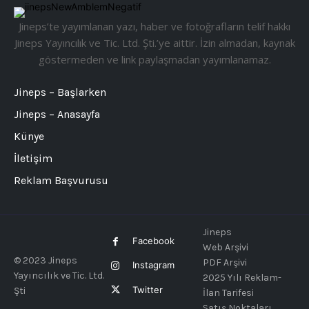
Jineps’te yayımlanan yazı, haber ve fotoğrafların telif hakkı
Jineps Yayıncılık ve Tic. Ltd. Şti.’ye aittir. İzin almadan, kaynak
göstermeden ve link paylaşmadan yayımlanamaz.
Jineps – Başlarken
Jineps – Anasayfa
Künye
İletişim
Reklam Başvurusu
Jineps
Facebook
Web Arşivi
© 2023 Jineps
PDF Arşivi
Instagram
Yayıncılık ve Tic. Ltd.
2025 Yılı Reklam-
Twitter
Şti
İlan Tarifesi
Satış Noktaları