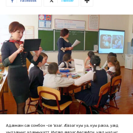
Facebook
Twitter
Адæмæн сæ сомбон -се ‘взаг. Æвзаг куы уа, куы рæза, уæд
уыдзæнис адæмыхатт. Иугæр æвзаг фесæфти, уæд нал ис