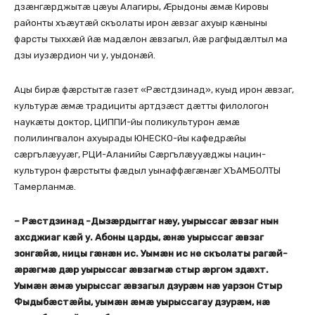
дзæнгæрджытæ цæуы Алагиры, Æрыдоны æмæ Кировы
районты хъæутæй скъолаты ирон æвзаг ахуыр кæныны
фарсты тыххæй йæ мадæлон æвзагыл, йæ рагфыдæлтыл ма
дзы иузæрдион чи у, уыдонæй.
Ацы бирæ фæрстытæ газет «Рæстдзинад», куыд ирон æвзаг,
культурæ æмæ традициты артдзæст дæтты филологон
наукæты доктор, ЦИППИ-йы поликультурон æмæ
полилингвалон ахуырады ЮНЕСКО-йы кафедрæйы
сæргълæууæг, РЦИ-Аланийы Сæргълæууæджы нацин-
культурон фæрстыты фæдыл уынаффæгæнæг ХЪАМБОЛТЫ
Тамерланмæ.
– Рæстдзинад -Дызæрдыггаг нæу, уырыссаг æвзаг нын
ахсджиаг кæй у. Абоны царды, æнæ уырыссаг æвзаг
зонгæйæ, ницы гæнæн ис. Уымæн ис не скъолаты рагæй-
æрæгмæ дæр уырыссаг æвзагмæ стыр æргом здæхт.
Уымæн æмæ уырыссаг æвзагыл дзурæм нæ уарзон Стыр
Фыдыбæстæйы, уымæн æмæ уырыссагау дзурæм, нæ