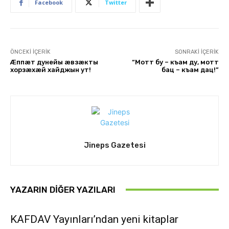
Facebook
Twitter
ÖNCEKI İÇERIK
SONRAKI İÇERIK
Æппæт дунейы æвзæкты
“Мотт бу – къам ду, мотт
хорзæхæй хайджын ут!
бац – къам дац!”
Jineps Gazetesi
YAZARIN DIĞER YAZILARI
KAFDAV Yayınları’ndan yeni kitaplar