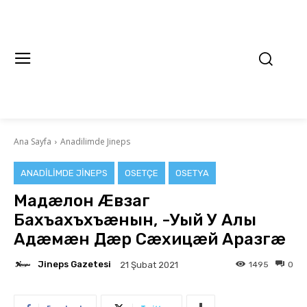
Ana Sayfa
Anadilimde Jineps
ANADILIMDE JINEPS
OSETÇE
OSETYA
Мадæлон Æвзаг
Бахъахъхъæнын, -Уый У Алы
Адæмæн Дæр Сæхицæй Аразгæ
Jineps Gazetesi
1495
0
21 Şubat 2021