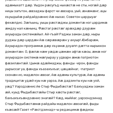
адæмыхатт дæр. Уыдон рæсугъд ныхæстæ не сты, ногæй дæр
ницы загътон, æвзаджы фарст чи æвзара, уый, æнæмæнг, ацы
хъуыдыйæ райдайдзæнис йæ ныхас. Советон цардыуаг
фехæлдис. Зæгъынц, уыцы рæстæджы домæнтæ ног цардимæ
æмдзу нал кæнынц. Фæстаг рæстæг арæхдæр дзурæм
ахуырады системæйыл. Ай-гъай! Раджы заман дæр, ныры
дуджы дæр цардæн йæ сæрæвæрæн у ахуыр! Æмбарæм,
Ахуырадон программæ дæр хъуамæ дзуапп дæтта нырыккон
домæнтæн. О, фæлæ нæм уæдæ цæмæн афтæ кæсы, æмæ ног
ахуырадон системæ мæгуырау у удварн æмæ патриотон
фæзилæнтæй. Цымæ адæймаджы, фæнды -ирон, фæнды
уырыссаг уа, фæнды хъазахъхъаг, цæцæйнаг, -патриот
схонæн ис, мадæлон æвзаг, йæ адæмы культурæ, йæ адæмы
традицитæ удæй куы нæ уарза, йæ дадзинты куы нæ уой,
уæд? Уарздзæнис йе Стыр Фыдыбæстæ? Бахъуаджы заман
æй, куыд Фыдыбæстæйы Стыр хæсты рæстæг,
бахъахъхъæндзæнис знагæй? Кæд, мыййаг, уарзондзинад
Стыр Фыдыбæстæмæ райдайы мадæлон æвзагæй, фыды
къæсæй! Газет «Рæстдзинад»-ы редакцимæ фæдисы