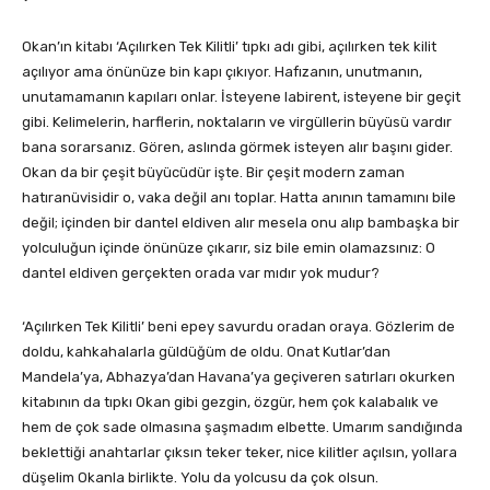
Okan’ın kitabı ‘Açılırken Tek Kilitli’ tıpkı adı gibi, açılırken tek kilit
açılıyor ama önünüze bin kapı çıkıyor. Hafızanın, unutmanın,
unutamamanın kapıları onlar. İsteyene labirent, isteyene bir geçit
gibi. Kelimelerin, harflerin, noktaların ve virgüllerin büyüsü vardır
bana sorarsanız. Gören, aslında görmek isteyen alır başını gider.
Okan da bir çeşit büyücüdür işte. Bir çeşit modern zaman
hatıranüvisidir o, vaka değil anı toplar. Hatta anının tamamını bile
değil; içinden bir dantel eldiven alır mesela onu alıp bambaşka bir
yolculuğun içinde önünüze çıkarır, siz bile emin olamazsınız: O
dantel eldiven gerçekten orada var mıdır yok mudur?
‘Açılırken Tek Kilitli’ beni epey savurdu oradan oraya. Gözlerim de
doldu, kahkahalarla güldüğüm de oldu. Onat Kutlar’dan
Mandela’ya, Abhazya’dan Havana’ya geçiveren satırları okurken
kitabının da tıpkı Okan gibi gezgin, özgür, hem çok kalabalık ve
hem de çok sade olmasına şaşmadım elbette. Umarım sandığında
beklettiği anahtarlar çıksın teker teker, nice kilitler açılsın, yollara
düşelim Okanla birlikte. Yolu da yolcusu da çok olsun.