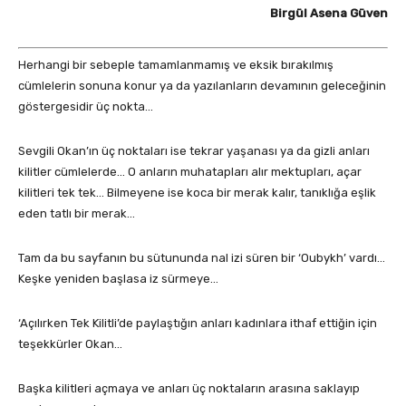
Birgül Asena Güven
Herhangi bir sebeple tamamlanmamış ve eksik bırakılmış
cümlelerin sonuna konur ya da yazılanların devamının geleceğinin
göstergesidir üç nokta…
Sevgili Okan’ın üç noktaları ise tekrar yaşanası ya da gizli anları
kilitler cümlelerde… O anların muhatapları alır mektupları, açar
kilitleri tek tek… Bilmeyene ise koca bir merak kalır, tanıklığa eşlik
eden tatlı bir merak…
Tam da bu sayfanın bu sütununda nal izi süren bir ‘Oubykh’ vardı…
Keşke yeniden başlasa iz sürmeye…
‘Açılırken Tek Kilitli’de paylaştığın anları kadınlara ithaf ettiğin için
teşekkürler Okan…
Başka kilitleri açmaya ve anları üç noktaların arasına saklayıp