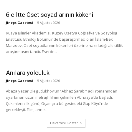
6 ciltte Oset soyadlarının kökeni
Jineps Gazetesi
-
5 Ağustos 2026
Rusya Bilimler Akademisi, Kuzey Osetya Coğrafya ve Sosyoloji
Enstitüsü Etnoloji Bölümü’nde başaraştırmacı olan İslam-Bek
Marzoev, Oset soyadlarının kökenleri üzerine hazırladığı altı ciltlik
araştırmasını tanıttı. Eserde...
Anılara yolculuk
Jineps Gazetesi
-
5 Ağustos 2026
Abaza yazar Oleg Etlukhov’un “Abhaz Şarabı” adlı romanından
uyarlanan uzun metrajlı filmin çekimleri Abhazya’da başladı.
Çekimlerin ilk günü, Oçamçıra bölgesindeki Gup Köyü’nde
gerçekleşti. Film, anne...
Devamını Göster