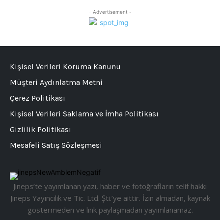
- Advertisement -
Kişisel Verileri Koruma Kanunu
Müşteri Aydınlatma Metni
Çerez Politikası
Kişisel Verileri Saklama ve İmha Politikası
Gizlilik Politikası
Mesafeli Satış Sözleşmesi
Jineps’te yayımlanan yazı, haber ve fotoğrafların telif hakkı
Jineps Yayıncılık ve Tic. Ltd. Şti.’ye aittir. İzin almadan, kaynak
göstermeden ve link paylaşmadan yayımlanamaz.