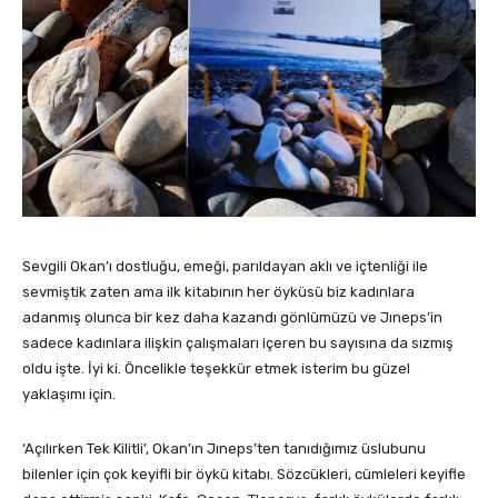
Sevgili Okan’ı dostluğu, emeği, parıldayan aklı ve içtenliği ile
sevmiştik zaten ama ilk kitabının her öyküsü biz kadınlara
adanmış olunca bir kez daha kazandı gönlümüzü ve Jıneps’in
sadece kadınlara ilişkin çalışmaları içeren bu sayısına da sızmış
oldu işte. İyi ki. Öncelikle teşekkür etmek isterim bu güzel
yaklaşımı için.
‘Açılırken Tek Kilitli’, Okan’ın Jıneps’ten tanıdığımız üslubunu
bilenler için çok keyifli bir öykü kitabı. Sözcükleri, cümleleri keyifle