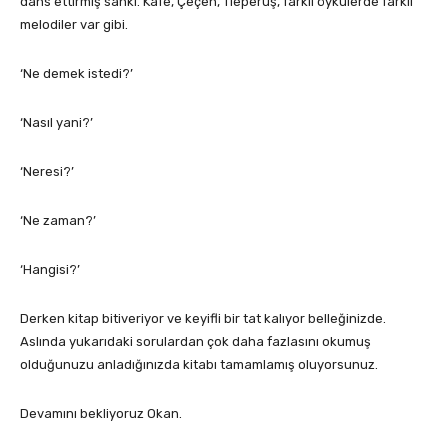
dans ettirmiş sanki. Kafe, Çeçen, Tleperuş, farklı öykülerde farklı
melodiler var gibi.
‘Ne demek istedi?’
‘Nasıl yani?’
‘Neresi?’
‘Ne zaman?’
‘Hangisi?’
Derken kitap bitiveriyor ve keyifli bir tat kalıyor belleğinizde.
Aslında yukarıdaki sorulardan çok daha fazlasını okumuş
olduğunuzu anladığınızda kitabı tamamlamış oluyorsunuz.
Devamını bekliyoruz Okan.