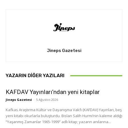
Jineps Gazetesi
YAZARIN DIĞER YAZILARI
KAFDAV Yayınları’ndan yeni kitaplar
Jineps Gazetesi
-
5 Ağustos 2026
Kafkas Araştırma Kültür ve Dayanışma Vakfı (KAFDAV) Yayınları, beş
yeni kitabı okurlarla buluşturdu. Bislan Salih Hurmi’nin kaleme aldığı
“Yaşanmış Zamanlar 1965-1999” adlı kitap; yazarın anılarına...