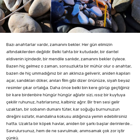
Bazı anahtarlar vardır, zamanını bekler. Her gün elimizin
altındakilerden değildir. Belki tahta bir kutudadır, bir dantel
eldivenin içindedir, bir mendile sarılıdır, zamanını bekler öylece.
Bazen hiç gelmez o zaman, sonsuzlukta bir mühür olur o anahtar,
bazen de hiç ummadığınız bir an aklınıza geliverir, aniden kapıları
açar, sandıkları döker, anıları film gibi dizer önünüze, siyah beyaz
resimler çıkar ortalığa. Daha önce belki bin kere görüp geçtiğiniz
bir kare birdenbire hüngür hüngür ağlatır sizi, ıssız bir kuytuya
çekilir ruhunuz, hatırlarsınız, kalbiniz ağrır. Bir tren sesi gelir
uzaktan, bir sobanın dumanı tüter, kar soğuğu burnunuzun
direğini sızlatır, mandalina kokusu aldığınıza yemin edebilirsiniz
hatta. Uzakta bir köpek havlar, aniden bir şarkı başlar derinlerde…
Savrulursunuz, hem de ne savrulmak; anımsamak çok zor iştir
çünkü.