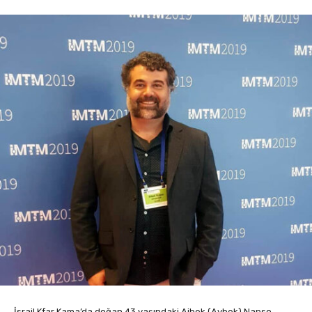
İsrail Kfar Kama’da doğan 43 yaşındaki Aibek (Aybek) Napso,