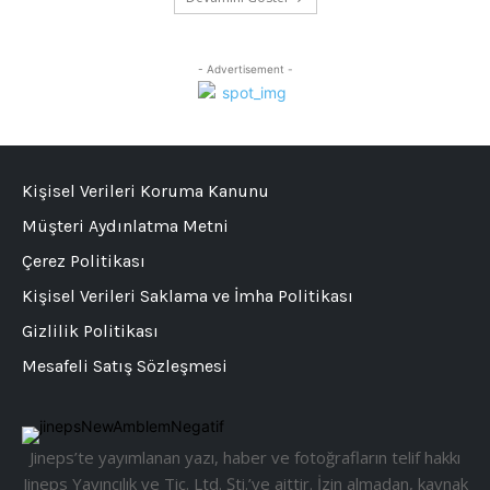
- Advertisement -
Kişisel Verileri Koruma Kanunu
Müşteri Aydınlatma Metni
Çerez Politikası
Kişisel Verileri Saklama ve İmha Politikası
Gizlilik Politikası
Mesafeli Satış Sözleşmesi
Jineps’te yayımlanan yazı, haber ve fotoğrafların telif hakkı
Jineps Yayıncılık ve Tic. Ltd. Şti.’ye aittir. İzin almadan, kaynak