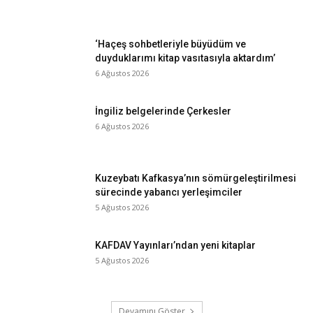
‘Haçeş sohbetleriyle büyüdüm ve
duyduklarımı kitap vasıtasıyla aktardım’
6 Ağustos 2026
İngiliz belgelerinde Çerkesler
6 Ağustos 2026
Kuzeybatı Kafkasya’nın sömürgeleştirilmesi
sürecinde yabancı yerleşimciler
5 Ağustos 2026
KAFDAV Yayınları’ndan yeni kitaplar
5 Ağustos 2026
Devamını Göster