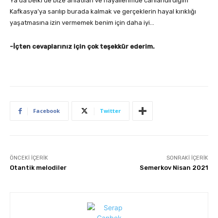
Ya da belki de bize anlatılan ve hayallerimde canlandırdığım
Kafkasya’ya sarılıp burada kalmak ve gerçeklerin hayal kırıklığı
yaşatmasına izin vermemek benim için daha iyi…
-İçten cevaplarınız için çok teşekkür ederim.
Facebook
Twitter
ÖNCEKI İÇERIK
SONRAKI İÇERIK
Otantik melodiler
Semerkov Nisan 2021