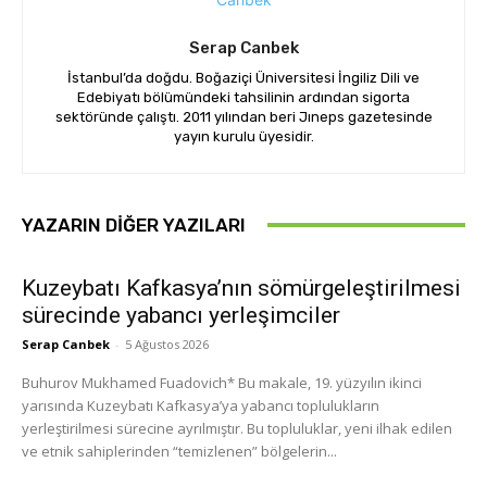
Serap Canbek
İstanbul’da doğdu. Boğaziçi Üniversitesi İngiliz Dili ve
Edebiyatı bölümündeki tahsilinin ardından sigorta
sektöründe çalıştı. 2011 yılından beri Jıneps gazetesinde
yayın kurulu üyesidir.
YAZARIN DIĞER YAZILARI
Kuzeybatı Kafkasya’nın sömürgeleştirilmesi
sürecinde yabancı yerleşimciler
Serap Canbek
-
5 Ağustos 2026
Buhurov Mukhamed Fuadovich* Bu makale, 19. yüzyılın ikinci
yarısında Kuzeybatı Kafkasya’ya yabancı toplulukların
yerleştirilmesi sürecine ayrılmıştır. Bu topluluklar, yeni ilhak edilen
ve etnik sahiplerinden “temizlenen” bölgelerin...