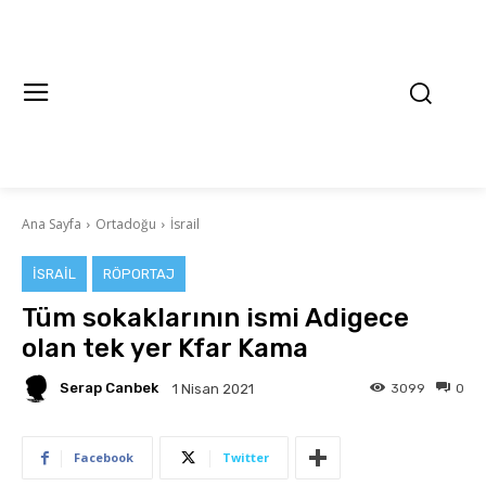
Ana Sayfa
Ortadoğu
İsrail
İSRAIL
RÖPORTAJ
Tüm sokaklarının ismi Adigece
olan tek yer Kfar Kama
Serap Canbek
3099
0
1 Nisan 2021
Facebook
Twitter