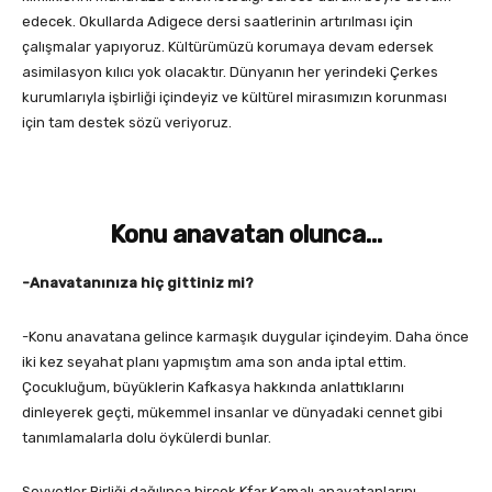
edecek. Okullarda Adigece dersi saatlerinin artırılması için
çalışmalar yapıyoruz. Kültürümüzü korumaya devam edersek
asimilasyon kılıcı yok olacaktır. Dünyanın her yerindeki Çerkes
kurumlarıyla işbirliği içindeyiz ve kültürel mirasımızın korunması
için tam destek sözü veriyoruz.
Konu anavatan olunca…
-Anavatanınıza hiç gittiniz mi?
-Konu anavatana gelince karmaşık duygular içindeyim. Daha önce
iki kez seyahat planı yapmıştım ama son anda iptal ettim.
Çocukluğum, büyüklerin Kafkasya hakkında anlattıklarını
dinleyerek geçti, mükemmel insanlar ve dünyadaki cennet gibi
tanımlamalarla dolu öykülerdi bunlar.
Sovyetler Birliği dağılınca birçok Kfar Kamalı anavatanlarını