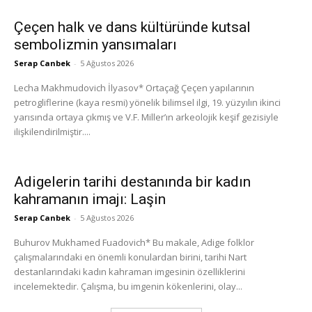
Çeçen halk ve dans kültüründe kutsal
sembolizmin yansımaları
Serap Canbek
-
5 Ağustos 2026
Lecha Makhmudovich İlyasov* Ortaçağ Çeçen yapılarının
petrogliflerine (kaya resmi) yönelik bilimsel ilgi, 19. yüzyılın ikinci
yarısında ortaya çıkmış ve V.F. Miller’ın arkeolojik keşif gezisiyle
ilişkilendirilmiştir....
Adigelerin tarihi destanında bir kadın
kahramanın imajı: Laşin
Serap Canbek
-
5 Ağustos 2026
Buhurov Mukhamed Fuadovich* Bu makale, Adige folklor
çalışmalarındaki en önemli konulardan birini, tarihi Nart
destanlarındaki kadın kahraman imgesinin özelliklerini
incelemektedir. Çalışma, bu imgenin kökenlerini, olay...