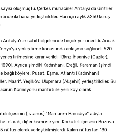
sayısı oluşmuştu. Çerkes muhacirler Antalya’da Giritliler
nde iki hana yerleştirildiler. Han için aylık 3250 kuruş
.
n Antalya’nın sahil bölgelerinde birçok yer önerildi. Ancak
 Konya’ya yerleştirme konusunda anlaşma sağlandı. 520
rleştirilmesine karar verildi. [Bknz İhsaniye (Gaziler),
1890]. Ayrıca şimdiki Kadınhanı, Ereğli, Karaman (şimdi
rine bağlı köylere; Pusat, Eşme, Atlantı (Kadınhanı)
, Maarif, Yeşilköy, Ulupınar’a (Akşehir) yerleştirildiler. Bu
hacirun Komisyonu marifeti ile yeni köy olarak
uteli ilçesinin (İstanos) “Mamure-i Hamidiye” adıyla
us olarak, diğer kısmı ise yine Korkuteli ilçesinin Bozova
5 nüfus olarak yerleştirilmişlerdi. Kalan nüfustan 180