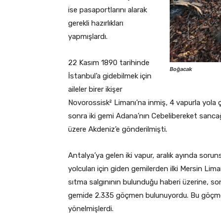
ise pasaportlarını alarak
gerekli hazırlıkları
yapmışlardı.
22 Kasım 1890 tarihinde
Boğacak
İstanbul’a gidebilmek için
aileler birer ikişer
Novorossisk² Limanı’na inmiş, 4 vapurla yola çı
sonra iki gemi Adana’nın Cebelibereket sancağı
üzere Akdeniz’e gönderilmişti.
Antalya’ya gelen iki vapur, aralık ayında sorun
yolcuları için giden gemilerden ilki Mersin Lim
sıtma salgınının bulunduğu haberi üzerine, son
gemide 2.335 göçmen bulunuyordu. Bu göçmenle
yönelmişlerdi.