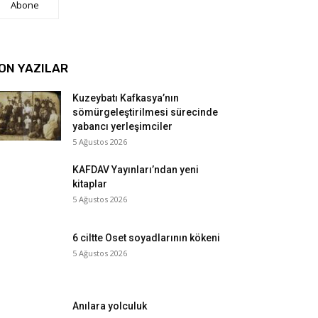
Abone
ON YAZILAR
Kuzeybatı Kafkasya’nın
sömürgeleştirilmesi sürecinde
yabancı yerleşimciler
5 Ağustos 2026
KAFDAV Yayınları’ndan yeni
kitaplar
5 Ağustos 2026
6 ciltte Oset soyadlarının kökeni
5 Ağustos 2026
Anılara yolculuk