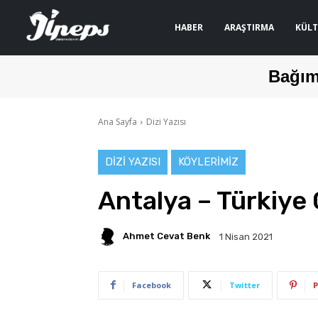
HABER
ARAŞTIRMA
KÜLT
Bağım
Ana Sayfa
Dizi Yazısı
DIZI YAZISI
KÖYLERIMIZ
Antalya – Türkiye 
Ahmet Cevat Benk
1 Nisan 2021
Facebook
Twitter
P