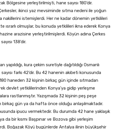
 Bölgesine yerleştirilmişti, hane sayısı 180’dir.
Çerkesler, ikinci yaz mevsiminde sıtma nedeni ile yoğun
nakillerini istemişlerdi. Her ne kadar dönemin yetkilileri
e ısrarlı olmuşlar, bu konuda yetkilileri ikna ederek Konya
azine arazisine yerleştirilmişlerdi. Köyün adına Çerkes
sayısı 138’dir.
n yapıldığı, kura çekim suretiyle dağıtıldığı Osmanlı
e sayısı farkı 42’dir. Bu 42 hanenin akıbeti konusunda
180 haneden 32 kişinin birkaç gün içinde sıtmadan
ek devlet yetkililerinden Konya’ya gidip yerleşme
lara rastlanmıştır. Yazışmada 32 kişinin peş peşe
 birkaç gün ya da hafta önce olduğu anlaşılmaktadır.
nusunda ipucu vermektedir. Bu durumda 42 hane yaklaşık
a da bir kısmı Başpınar ve Bozova gibi yerleşim
erdi. Boğazak Köyü bugünlerde Antalya ilinin büyükşehir