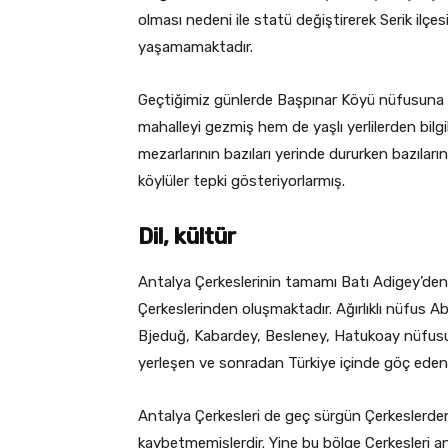
olması nedeni ile statü değiştirerek Serik ilçe
yaşamamaktadır.
Geçtiğimiz günlerde Başpınar Köyü nüfusuna k
mahalleyi gezmiş hem de yaşlı yerlilerden bilgi
mezarlarının bazıları yerinde dururken bazıla
köylüler tepki gösteriyorlarmış.
Dil, kültür
Antalya Çerkeslerinin tamamı Batı Adigey’de
Çerkeslerinden oluşmaktadır. Ağırlıklı nüfus A
Bjeduğ, Kabardey, Besleney, Hatukoay nüfusu 
yerleşen ve sonradan Türkiye içinde göç eden
Antalya Çerkesleri de geç sürgün Çerkeslerden ol
kaybetmemişlerdir. Yine bu bölge Çerkesleri an