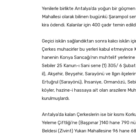
Yenilerle birlikte Antalya’da yoğun bir göçmen 
Mahallesi olarak bilinen bugünkü Şarampol semti
kira ödendi. Kalanlar için 400 çadır temin edildi
Geçici iskân sağlandıktan sonra kalıcı iskân içi
Çerkes muhacirler bu yerleri kabul etmeyince
hanenin Konya Sancağı’nın muhtelif yerlerine ye
Sebiler 25 Kanun-ı Sani sene (1) 305/ 6 Şubat 
il), Akşehir, Beyşehir, Sarayönü ve Ilgın ilçele
Ertuğrul (Sarayönü), İhsaniye, Ormanözü, Sebiller
köyler, hazine-i hassaya ait olan arazilere Mu
kurulmuşlardı.
Antalya’da kalan Çerkeslerin ise bir kısmı Kork
Yeleme Çiftliği’ne (Başpınar )140 hane 790 nüf
Beldesi (Zivint) Yukarı Mahallesine 96 hane 68