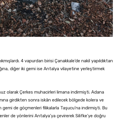
kmışlardı. 4 vapurdan birisi Çanakkale’de nakil yapıldıktan
na, diğer iki gemi ise Antalya vilayetine yerleştirmek
suz olarak Çerkes muhacirleri limana indirmişti. Adana
anına girdikten sonra iskân edilecek bölgede kolera ve
 gemi de göçmenleri filikalarla Taşucu’na indirmişti. Bu
r de yönlerini Antalya’ya çevirerek Silifke’ye doğru