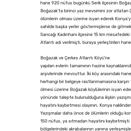
hane 920 nüfus bugünkü Serik ilçesinin Boğazak
Boğazak’ta birinci yaz mevsimini zor atlatan 
ölümlerin olması üzerine isyan ederek Konya’ya 
sahilde başka yerler göstermişlerse de gitmekt
Sancağı Kadınhanı ilçesine 15 km mesafedeki h
Atlantı adı verilmişti, buraya yerleştirilen hane 
Boğazak ve Çerkes Atlantı Köyü’ne
yapılan evlerin tamamının hazine kaynaklarında
arşivlerinde mevcuttur. İki köy arasındaki han
herhangi bir belgeye rastlanmamasına karşın 
ölmesi üzerine Boğazak köylülerinin isyan eder
yönünde talepte bulunulduğuna ilişkin yazışma
hayatını kaybetmesi olayının, Konya naklinden
Yazışmalar daha önce de ölümlerin olduğu ko
150 nüfus, ya sıtmadan hayatını kaybetmişti y
bölgelerindeki akrabalarının yanına yerleşmişl