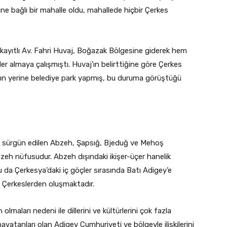
sine bağlı bir mahalle oldu, mahallede hiçbir Çerkes
ayıtlı Av. Fahri Huvaj, Boğazak Bölgesine giderek hem
ler almaya çalışmıştı. Huvaj’ın belirttiğine göre Çerkes
rının yerine belediye park yapmış, bu duruma görüştüğü
n sürgün edilen Abzeh, Şapsığ, Bjeduğ ve Mehoş
bzeh nüfusudur. Abzeh dışındaki ikişer-üçer hanelik
da Çerkesya’daki iç göçler sırasında Batı Adigey’e
 Çerkeslerden oluşmaktadır.
maları nedeni ile dillerini ve kültürlerini çok fazla
avatanları olan Adigey Cumhuriyeti ve bölgeyle ilişkilerini