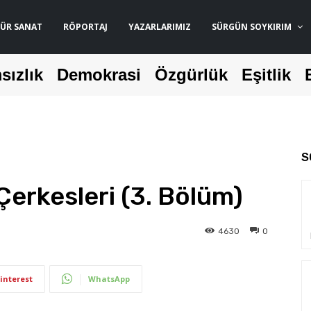
ÜR SANAT
RÖPORTAJ
YAZARLARIMIZ
SÜRGÜN SOYKIRIM
sızlık
Demokrasi
Özgürlük
Eşitlik
S
Çerkesleri (3. Bölüm)
4630
0
interest
WhatsApp