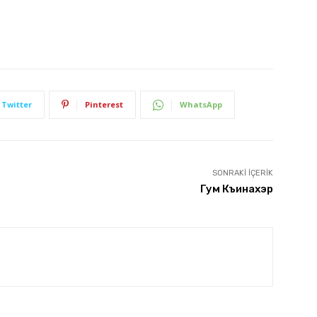
Twitter
Pinterest
WhatsApp
SONRAKI İÇERIK
Гум Къинахэр