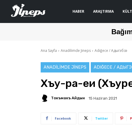
HABER
ARAŞTIRMA
KÜLT
Bağım
Ana Sayfa
Anadilimde Jineps
Adığece / Адыгэбзэ
ANADILIMDE JINEPS
ADIĞECE / АДЫГ
Хъу-ра-еи (Хъур
Токъмакъ Айдын
15 Haziran 2021
Facebook
Twitter
P