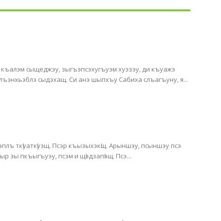
ра къалэм сыщеджэу, зыгъэпсэхугъуэм хуэзэу, ди къуажэ
ъэнхьэблэ сыдэхащ. Си анэ шыпхъу Сабиха слъагъуну, я...
плъ ткӏуаткӏуэщ. Псэр къызыхэкӏщ. Арыншэу, псыншэу псэ
ӏэщ. Псырэ псэрэ, сыт щыгъуи зэгъусэщ. Псыр зы пкъыгъуэу, псэм и щӏэдзапӏэщ. Псэ...