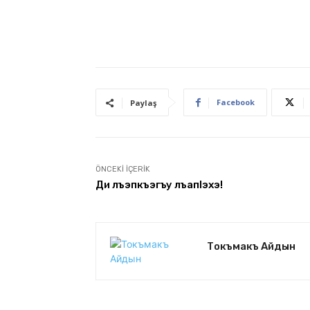
Facebook
Paylaş
ÖNCEKI İÇERIK
Ди лъэпкъэгъу лъапIэхэ!
Токъмакъ Айдын