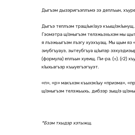
Дыгъэм дызэригъэплъмэ зэ деплъын, хъуре
Дыгъэ теплъэм тращIыкIауэ къыщIэкIынущ,
Гэомэтра щIэныгъэм телэжьэхьхэм мы щыт
я лъэжьыгъэм лъэгу хуэхъуащ. Мы щым яз «
зиубгъуауэ, зытеубгъуа щIыпэр зэхуэдизы
(формула) еплъын хуеищ. Пи-ра. (π). (r2) х
кIыхьагъэр къыуегъэгъуэт.
«п», «р» макъхэм къыхэкIыу «призма», «п
щIэныгъэм телэжьыхь, дибзэр зыщIэ щIэн
*Бзэм тхыдэр хэтыжщ.