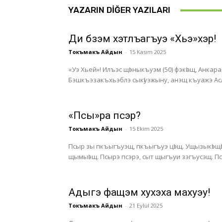
YAZARIN DIĞER YAZILARI
Ди бзэм хэтлъагъуэ «Хьэ»хэр!
Токъмакъ Айдын
-
15 Kasım 2025
«Уэ Хьей»! Илъэс щӏэныкъуэм (50) фэкӏащ, Анка
Бэшкъэзакъхьэблэ сыкӏуэжыну, анэщ къуажэ Асл
«Псы»ра псэр?
Токъмакъ Айдын
-
15 Ekim 2025
Псыр зы пкъыгъуэщ, пкъыгъуэ цӏэщ. Ущызыкӏэщӏэ
щымы
Адыгэ фащэм хухэха махуэу!
Токъмакъ Айдын
-
21 Eylül 2025