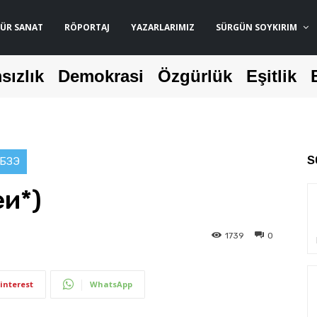
ÜR SANAT
RÖPORTAJ
YAZARLARIMIZ
SÜRGÜN SOYKIRIM
sızlık
Demokrasi
Özgürlük
Eşitlik
S
ЭБЗЭ
еи*)
1739
0
interest
WhatsApp