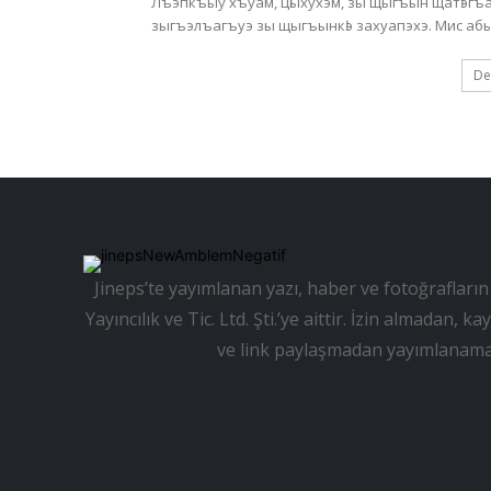
Лъэпкъыу хъуам, цӏыхухэм, зы щыгъын щатӏэгъа
зыгъэлъагъуэ зы
De
Jineps’te yayımlanan yazı, haber ve fotoğrafların 
Yayıncılık ve Tic. Ltd. Şti.’ye aittir. İzin almadan
ve link paylaşmadan yayımlanama