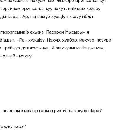
уэм пэжыжэт. Махуэм нэм, жыжэри иригъэлъагъут.
эр, инэм иригъэлъагъуу нэхут, ипIкъым хэхьэу
 дыгъэрат. Ар, пщIэшхуэ хуащIу тхьэуу ибжт.
ыгъэрэпсымкIэ ехыжа, Пасэреи Мысырым я
Iащат. –Ра– хужаIэу. Нэхур, хуабэр, махуэр, псэури
э –рей–уэ дэджэфынущ. ФэщхъуныгъэкIэ дыгъэм,
у–ра–ей– мэхъу.
– псалъэм къикIыр гэомэтрикау зытэхуэу пIэрэ?
 хъуну пэрэ?