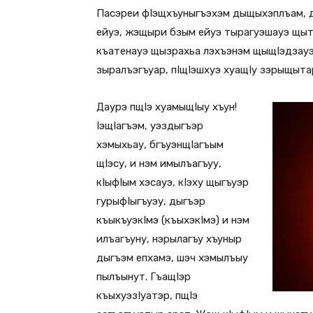
Пасэреи фIэщхъуныгъэхэм дыщыхэплъам, д
ейуэ, жэщыри бзым ейуэ тырагуэшауэ щыта
къатенауэ щызрахьа лэхъэнэм щыщIэдзауэ)
зыралъэгъуар, пIщIэшхуэ хуащIу зэрыщыта
Даурэ пщIэ хуамыщIыу хъун!
IэщIагъэм, уэздыгъэр
хэмыхьау, бгъуэнщIагъым
щIэсу, и нэм имылъагъуу,
кIыфIым хэсауэ, кIэху щыгъуэр
гурыфIыгъуэу, дыгъэр
къыкъуэкIмэ (къыхэкIмэ) и нэм
илъагъуну, нэрылагъу хъуныр
дыгъэм епхамэ, шэч хэмылъыу
пылъынут. ГъащIэр
къыхуэзIуатэр, пщIэ