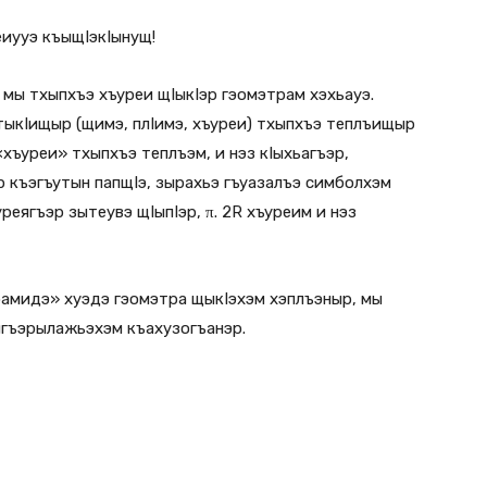
иууэ къыщIэкIынущ!
 мы тхыпхъэ хъуреи щIыкIэр гэомэтрам хэхьауэ.
ыкIищыр (щимэ, плIимэ, хъуреи) тхыпхъэ теплъищыр
хъуреи» тхыпхъэ теплъэм, и нэз кIыхьагъэр,
р къэгъутын папщIэ, зырахьэ гъуазалъэ симболхэм
ъуреягъэр зытеувэ щIыпIэр, π. 2R хъуреим и нэз
рамидэ» хуэдэ гэомэтра щыкIэхэм хэплъэныр, мы
ыгъэрылажьэхэм къахузогъанэр.