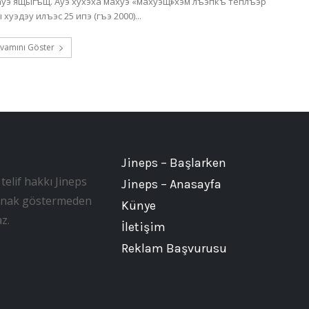
уэ ящыгъщ. Ауэ хухэха махуэ «махуэщӏ»хэм лъэпкъ теплъэр
 щыгъынкӏэ захуапэхэ. Мис абы хуэдэу илъэс 25 ипэ (гъэ 2000)...
vamını Göster
Jineps – Başlarken
telif hakkı Jineps
Jineps – Anasayfa
, kaynak göstermeden
Künye
z.
İletişim
Reklam Başvurusu