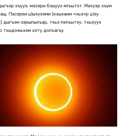
ыгъэр хъууэ, мазэри бзыууэ ялъытэт. Махуэр хъум
щ. Пасэреи цIыхухэми (езыхами «хьэ»р цIэу
 дыгъэм зэрыпылъар, тхьэ пэлъытэу, тхьэууэ
р тхыдэжьхэм хэту долъагъу.