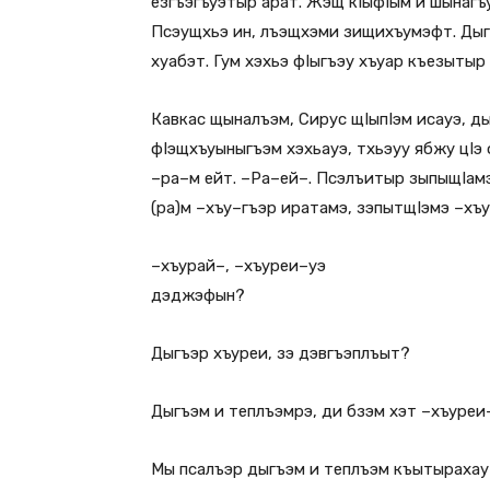
езгъэгъуэтыр арат. Жэщ кIыфIым и шынагъ
Псэущхьэ ин, лъэщхэми зищихъумэфт. Дыгъ
хуабэт. Гум хэхьэ фIыгъэу хъуар къезытыр
Кавкас щыналъэм, Сирус щIыпIэм исауэ, д
фIэщхъуыныгъэм хэхьауэ, тхьэуу ябжу цIэ ф
–ра–м ейт. –Ра–ей–. Псэлъитыр зыпыщIам
(ра)м –хъу–гъэр иратамэ, зэпытщIэмэ –хъ
–хъурай–, –хъуреи–уэ
дэджэфын?
Дыгъэр хъуреи, зэ дэвгъэплъыт?
Дыгъэм и теплъэмрэ, ди бзэм хэт –хъуреи
Мы псалъэр дыгъэм и теплъэм къытырахау