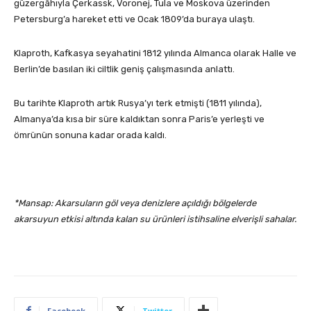
güzergâhıyla Çerkassk, Voronej, Tula ve Moskova üzerinden
Petersburg’a hareket etti ve Ocak 1809’da buraya ulaştı.
Klaproth, Kafkasya seyahatini 1812 yılında Almanca olarak Halle ve
Berlin’de basılan iki ciltlik geniş çalışmasında anlattı.
Bu tarihte Klaproth artık Rusya’yı terk etmişti (1811 yılında),
Almanya’da kısa bir süre kaldıktan sonra Paris’e yerleşti ve
ömrünün sonuna kadar orada kaldı.
*Mansap: Akarsuların göl veya denizlere açıldığı bölgelerde
akarsuyun etkisi altında kalan su ürünleri istihsaline elverişli sahalar.
Facebook
Twitter