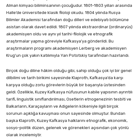
Alman kimyacı biliminsanının çocuğudur. 1801-1803 yılları arasında
Halle’de üniversitede klasik filoloji okudu. 1804 yılında Rusya
Bilimler Akademisi tarafından doğu dilleri ve edebiyatı bölümüne
asistan olarak davet edildi. 1807 yılında ekstraordinar (ordinaryüs)
akademisyen oldu ve aynı yıl tarihi-filolojik ve etnografik
araştırmalar yapma göreviyle Kafkasya’ya gönderildi. Bu
araştırmaların programı akademisyen Lerberg ve akademisyen
Krug’un çok yakın katılımıyla Yan Pototskiy tarafından hazırlandı.
Birçok doğu diline hâkim olduğu gibi, sahip olduğu çok iyi bir genel
dilbilimi ve tarih birikimi sayesinde Klaproth, Kafkasya’da karşı
karşıya olduğu zorlu görevlerin büyük bir başarıyla üstesinden
geldi. Özellikle, Kuzey Kafkasya nüfusunun kabile yapısının ayrıntılı
tarifi, linguistik sınıflandırılması, Osetlerin etnogenezinin tesbiti ve
Balkarların, Karaçayların ve Adigelerin kökeniyle ilgili birçok
sorunun açıklığa kavuşması onun sayesinde olmuştur. Bundan
başka Klaproth, Kuzey Kafkasya halklarını etnografik, ekonomik,
sosyo-politik düzen, gelenek ve görenekleri açısından çok yönlü
olarak incelemiştir.