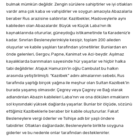
bulmak mümkün değildir. Zengin sürülere sahiptirler ve iyi otlakları
vardır ama çok kaba ve vahşidirler ve soygun amacıyla Abazalarla
beraber Rus arazisine saldırırlar. Kazilbekler, Madoveylerle aynı
kabileden olan Abazalardır. Büyük ve Küçük Laba’nın ilk
kaynaklarında otururlar, güneydoğu istikametinde ta Karadeniz’e
kadar. Sınırları Besleneylerinkiyle kesişir, toplam 200 aileden
oluşurlar ve kabile yaşlıları tarafından yönetilirler. Bunlardan en
önde gelenleri, Gergov, Papne, Kanimat ve Aci-beydir. Aşılmaz
kayalıklarda barınmaları sayesinde hür yaşarlar ve hiçbir halka
tabi değildirler. Atajuk Hamurzin’in oğlu Cambulat bu halkın
arasında yetiştirilmişti. “Kazılbek” adını almalarının sebebi, Rus
tarafında yaptığı birçok yağma ile meşhur olan Sultan Kazılbek’in
burada yaşamış olmasıdır. Çegrey veya Çagrey ve Bağ olarak
adlandırılan Abazin kabileleri Laba’nın ve ona dökülen ırmakların
sol kıyısındaki yüksek dağlarda yaşarlar. Bunlar bir ölçüde, sözünü
ettiğimiz Kazılbeklerle beraber bir kabile oluştururlar. Fakat
Besleneylere vergi öderler ve Tsihişe adlı bir yaşlı öndere
tabidirler. Otlakları dağlardadır, Besleneylerle birlikte soyguna
giderler ve bu nedenle onlar tarafından desteklenirler.