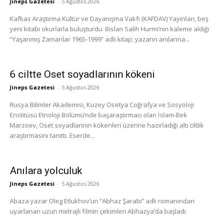
Jineps Gazetesi
-
5 Ağustos 2026
Kafkas Araştırma Kültür ve Dayanışma Vakfı (KAFDAV) Yayınları, beş
yeni kitabı okurlarla buluşturdu. Bislan Salih Hurmi’nin kaleme aldığı
“Yaşanmış Zamanlar 1965-1999” adlı kitap; yazarın anılarına...
6 ciltte Oset soyadlarının kökeni
Jineps Gazetesi
-
5 Ağustos 2026
Rusya Bilimler Akademisi, Kuzey Osetya Coğrafya ve Sosyoloji
Enstitüsü Etnoloji Bölümü’nde başaraştırmacı olan İslam-Bek
Marzoev, Oset soyadlarının kökenleri üzerine hazırladığı altı ciltlik
araştırmasını tanıttı. Eserde...
Anılara yolculuk
Jineps Gazetesi
-
5 Ağustos 2026
Abaza yazar Oleg Etlukhov’un “Abhaz Şarabı” adlı romanından
uyarlanan uzun metrajlı filmin çekimleri Abhazya’da başladı.