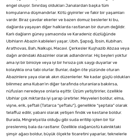
engel oluyor. Sınırdaş oldukları Janalardan başka tüm
komşularına düşmandırlar. Kötü giyinirler ve fakir bir yaşamları
vardır. Biraz çavdar ekerler ve bazen domuz beslerler ki bu,
dağlarda yaşayan diğer halklarda rastlanan bir durum değildir.
Karlı dağların güney yamacında ve Karadeniz düzlüğünde
Ubıhların Abazin kabileleri yaşar; Ubıh, Şapsığ, İbsin, Kubihan;
Arathovas, Bah, Nalkupi, Macavi. Çerkesler Kuşhazib Abzaa veya
dağın ardındaki Abazinler olarak adlandırırlar. Hiç beyleri yoktur
ama iyi bir biniciye veya iyi bir hırsıza çok saygı duyarlar ve
kolaylıkla ona tabi olurlar. Bunlar, dağın öte yüzünde oturan
Abazinlere yaya olarak akın düzenlerler. Ne kadar güçlü oldukları
bilinmez ama Kuban’ın diğer tarafında oturanlara bakılırsa,
nüfusları neredeyse onlarla eşittir. Üzüm yetiştirirler, özellikle
Ubıhlar çok miktarda iyi şarap üretirler. Meyveleri boldur; elma,
vişne, erik, şeftali (Tatarca “şeftalu”), genellikle “şeptala” olarak
telaffuz edilir, yabani olarak yetişen fındık ve kestane boldur.
Burada, Mingrelya’da olduğu gibi suda eritilip içilen bir tür
preslenmiş bala da rastlanır. Özellikle olağanüstü kalınlıktaki
şimşir ağacı boldur, büyük ölçekte ticaretini yaparlar, teknelerle