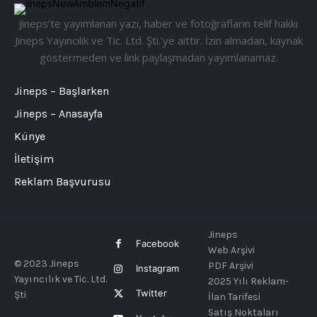
Jineps’te yayımlanan yazı, haber ve fotoğrafların telif hakkı
Jineps Yayıncılık ve Tic. Ltd. Şti.’ye aittir. İzin almadan, kaynak
göstermeden ve link paylaşmadan yayımlanamaz.
Jineps – Başlarken
Jineps – Anasayfa
Künye
İletişim
Reklam Başvurusu
Jineps
Facebook
Web Arşivi
© 2023 Jineps
PDF Arşivi
Instagram
Yayıncılık ve Tic. Ltd.
2025 Yılı Reklam-
Twitter
Şti
İlan Tarifesi
Satış Noktaları