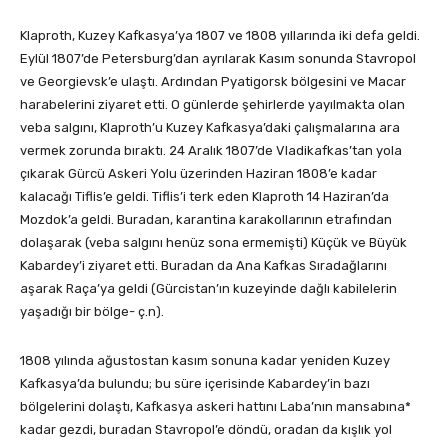
Klaproth, Kuzey Kafkasya’ya 1807 ve 1808 yıllarında iki defa geldi.
Eylül 1807’de Petersburg’dan ayrılarak Kasım sonunda Stavropol
ve Georgievsk’e ulaştı. Ardından Pyatigorsk bölgesini ve Macar
harabelerini ziyaret etti. O günlerde şehirlerde yayılmakta olan
veba salgını, Klaproth’u Kuzey Kafkasya’daki çalışmalarına ara
vermek zorunda bıraktı. 24 Aralık 1807’de Vladikafkas’tan yola
çıkarak Gürcü Askeri Yolu üzerinden Haziran 1808’e kadar
kalacağı Tiflis’e geldi. Tiflis’i terk eden Klaproth 14 Haziran’da
Mozdok’a geldi. Buradan, karantina karakollarının etrafından
dolaşarak (veba salgını henüz sona ermemişti) Küçük ve Büyük
Kabardey’i ziyaret etti. Buradan da Ana Kafkas Sıradağlarını
aşarak Raça’ya geldi (Gürcistan’ın kuzeyinde dağlı kabilelerin
yaşadığı bir bölge- ç.n).
1808 yılında ağustostan kasım sonuna kadar yeniden Kuzey
Kafkasya’da bulundu; bu süre içerisinde Kabardey’in bazı
bölgelerini dolaştı, Kafkasya askeri hattını Laba’nın mansabına*
kadar gezdi, buradan Stavropol’e döndü, oradan da kışlık yol