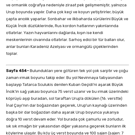
ve ormanlık coğrafya nedeniyle ziraat pek gelişmemiştir, yalnızca
Urup boyunda yapılır. Daha çok keçi ve koyun yetiştirirler, büyük
çapta arıcılık yaparlar. Sonbahar ve ilkbaharda sürülerini Büyük ve
Küçük İncik düzlüklerinde, Rus kordon hatlarının yakınlarında
otlatırlar. Yazın hayvanlarını dağlarda, kışın ise kendi
meskenlerinin civarında otlatırlar. Sarhoş edici bir tür balları olur,
arılar bunları Karadeniz Azelyası ve ormangülü çiçeklerinden
toplar.
Sayfa 454-
Bulundukları yere götüren tek yol çok sarptır ve çoğu
zaman ırmak boyunu takip eder. Bu yol Nevinnaya tabyasından
başlayıp Tatarca Sculukis denilen Kuban Geçidi’ni aşarak Büyük
İncik’in sağ yakası boyunca 75 verst uzanır ve bu ırmak üzerindeki
köprüyü aşıp buradan, sol taraftan Urup’a dökülen (16. verstte)
İnal Çayı’nın dar boğazından geçerek, Urup’un kaynağı üzerinden
başka bir dar boğazdan daha aşarak Urup boyunca yukarıya
doğra 10 verst devam eder. Yol burada çok çamurlu ve zorludur,
sık sık ırmağın bir yakasından diğer yakasına geçerek bunların ilk
köylerine ulaşılır. Bu köy üç verst boyunda ve 100 sajen (sajen: 7