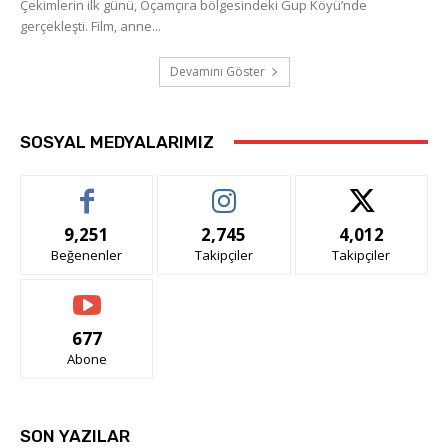
Çekimlerin ilk günü, Oçamçıra bölgesindeki Gup Köyü’nde
gerçekleşti. Film, anne...
Devamını Göster
SOSYAL MEDYALARIMIZ
9,251
2,745
4,012
Beğenenler
Takipçiler
Takipçiler
677
Abone
SON YAZILAR