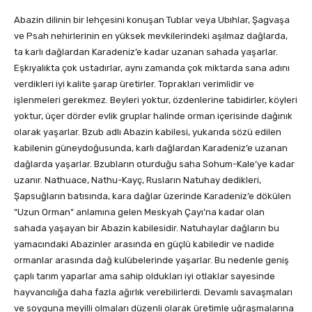
Abazin dilinin bir lehçesini konuşan Tublar veya Ubıhlar, Şagvaşa
ve Psah nehirlerinin en yüksek mevkilerindeki aşılmaz dağlarda,
ta karlı dağlardan Karadeniz’e kadar uzanan sahada yaşarlar.
Eşkıyalıkta çok ustadırlar, aynı zamanda çok miktarda sana adını
verdikleri iyi kalite şarap üretirler. Toprakları verimlidir ve
işlenmeleri gerekmez. Beyleri yoktur, özdenlerine tabidirler, köyleri
yoktur, üçer dörder evlik gruplar halinde orman içerisinde dağınık
olarak yaşarlar. Bzub adlı Abazin kabilesi, yukarıda sözü edilen
kabilenin güneydoğusunda, karlı dağlardan Karadeniz’e uzanan
dağlarda yaşarlar. Bzubların oturduğu saha Sohum-Kale’ye kadar
uzanır. Nathuace, Nathu-Kayç, Rusların Natuhay dedikleri,
Şapsuğların batısında, kara dağlar üzerinde Karadeniz’e dökülen
“Uzun Orman” anlamına gelen Meskyah Çayı’na kadar olan
sahada yaşayan bir Abazin kabilesidir. Natuhaylar dağların bu
yamacındaki Abazinler arasında en güçlü kabiledir ve nadide
ormanlar arasında dağ kulübelerinde yaşarlar. Bu nedenle geniş
çaplı tarım yaparlar ama sahip oldukları iyi otlaklar sayesinde
hayvancılığa daha fazla ağırlık verebilirlerdi. Devamlı savaşmaları
ve soyguna meyilli olmaları düzenli olarak üretimle uğraşmalarına