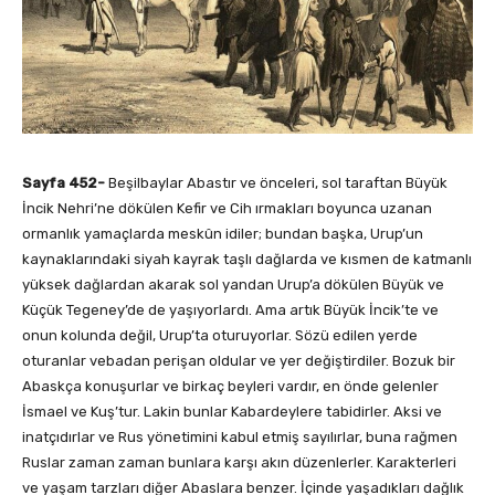
Sayfa 452-
Beşilbaylar Abastır ve önceleri, sol taraftan Büyük
İncik Nehri’ne dökülen Kefir ve Cih ırmakları boyunca uzanan
ormanlık yamaçlarda meskûn idiler; bundan başka, Urup’un
kaynaklarındaki siyah kayrak taşlı dağlarda ve kısmen de katmanlı
yüksek dağlardan akarak sol yandan Urup’a dökülen Büyük ve
Küçük Tegeney’de de yaşıyorlardı. Ama artık Büyük İncik’te ve
onun kolunda değil, Urup’ta oturuyorlar. Sözü edilen yerde
oturanlar vebadan perişan oldular ve yer değiştirdiler. Bozuk bir
Abaskça konuşurlar ve birkaç beyleri vardır, en önde gelenler
İsmael ve Kuş’tur. Lakin bunlar Kabardeylere tabidirler. Aksi ve
inatçıdırlar ve Rus yönetimini kabul etmiş sayılırlar, buna rağmen
Ruslar zaman zaman bunlara karşı akın düzenlerler. Karakterleri
ve yaşam tarzları diğer Abaslara benzer. İçinde yaşadıkları dağlık