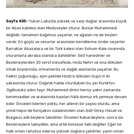
Sayfa 455-
Yukarı Laba’da yüksek ve sarp dağlar arasında küçük
bir Abas kabilesi olan Medoveyler oturur. Bunlar Muhammedi
değildir, tamamen bağımsız yaşarlar, ne ağaları ne de beyleri
vardır. En güçlü ve cesurlar arasından kendilerine önder seçerler.
Barraklar Abazalara ve bir Türk kalesi olan Sohum-Kale civarında
oturanlarla akraba olanlara dahildirler. 560 hanedirler ve
Besleneylerden 30 verst mesafede, Hodz Nehri ve ona dökülen
ırmak boylarında, ormanlarda ve dağlık alanlarda yaşarlar. Bu
halkın çoğunluğu, aynı şekilde Hodz’a dökülen Gups’ın iki
yakasında oturur. Dağınık halde oturdukları bu yer Kuniktov
Jigilbuluko adını taşır. Muhammed dinini henüz yakın zamanda
benimsediler ve aralarında bazıları hâlâ domuz eti yemeye devam
eder. Önceleri liderleri yoktu, her ailenin bir yaşlısı olurdu, ama
şimdi hepsi de Konçakov sülalesinden olan Adil-Girey, Hacali ve
Bsegeus adlı beylere tabidirler. Önceleri Kabardeylere, sonra da
Besleneylere tabiydiler, ama artık kimseye tabi değiller. Eğer bir
halk onları rahatsız ederse yüksek dağlara çekilirler, yazın onları