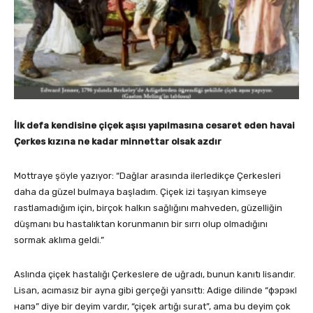
İlk defa kendisine çiçek aşısı yapılmasına cesaret eden havai
Çerkes kızına ne kadar minnettar olsak azdır
Mottraye şöyle yazıyor: “Dağlar arasında ilerledikçe Çerkesleri
daha da güzel bulmaya başladım. Çiçek izi taşıyan kimseye
rastlamadığım için, birçok halkın sağlığını mahveden, güzelliğin
düşmanı bu hastalıktan korunmanın bir sırrı olup olmadığını
sormak aklıma geldi.”
Aslında çiçek hastalığı Çerkeslere de uğradı, bunun kanıtı lisandır.
Lisan, acımasız bir ayna gibi gerçeği yansıttı: Adige dilinde “фэрэкl
напэ” diye bir deyim vardır, “çiçek artığı surat”, ama bu deyim çok