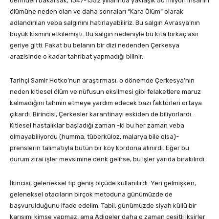
derinden bakarsak, 1347-1352 yıllarında yaklaşık 50 milyon insanın
ölümüne neden olan ve daha sonraları “Kara Ölüm” olarak
adlandırılan veba salgınını hatırlayabiliriz. Bu salgın Avrasya’nın
büyük kısmını etkilemişti. Bu salgın nedeniyle bu kıta birkaç asır
geriye gitti. Fakat bu belanın bir dizi nedenden Çerkesya
arazisinde o kadar tahribat yapmadığı bilinir.
Tarihçi Samir Hotko’nun araştırması, o dönemde Çerkesya’nın
neden kitlesel ölüm ve nüfusun eksilmesi gibi felaketlere maruz
kalmadığını tahmin etmeye yardım edecek bazı faktörleri ortaya
çıkardı. Birincisi, Çerkesler karantinayı eskiden de biliyorlardı.
Kitlesel hastalıklar başladığı zaman -ki bu her zaman veba
olmayabiliyordu (humma, tüberküloz, malarya bile olsa)-
prenslerin talimatıyla bütün bir köy kordona alınırdı. Eğer bu
durum zirai işler mevsimine denk gelirse, bu işler yarıda bırakılırdı.
İkincisi, geleneksel tıp geniş ölçüde kullanılırdı. Yeri gelmişken,
geleneksel otacıların birçok metoduna günümüzde de
başvurulduğunu ifade edelim. Tabii, günümüzde siyah küllü bir
karışımı kimse yapmaz, ama Adigeler daha o zaman çeşitli iksirler