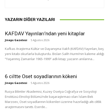
YAZARIN DIĞER YAZILARI
KAFDAV Yayınları’ndan yeni kitaplar
Jineps Gazetesi
-
5 Ağustos 2026
Kafkas Araştırma Kültür ve Dayanışma Vakfı (KAFDAV) Yayınları, beş
yeni kitabı okurlarla buluşturdu. Bislan Salih Hurmi’nin kaleme aldığı
“Yaşanmış Zamanlar 1965-1999” adlı kitap; yazarın anılarına...
6 ciltte Oset soyadlarının kökeni
Jineps Gazetesi
-
5 Ağustos 2026
Rusya Bilimler Akademisi, Kuzey Osetya Coğrafya ve Sosyoloji
Enstitüsü Etnoloji Bölümü’nde başaraştırmacı olan İslam-Bek
Marzoev, Oset soyadlarının kökenleri üzerine hazırladığı altı ciltlik
araştırmasını tanıttı. Eserde...