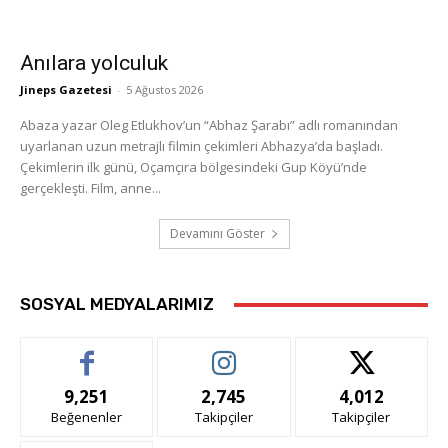
Anılara yolculuk
Jineps Gazetesi
-
5 Ağustos 2026
Abaza yazar Oleg Etlukhov’un “Abhaz Şarabı” adlı romanından
uyarlanan uzun metrajlı filmin çekimleri Abhazya’da başladı.
Çekimlerin ilk günü, Oçamçıra bölgesindeki Gup Köyü’nde
gerçekleşti. Film, anne...
Devamını Göster
SOSYAL MEDYALARIMIZ
9,251
2,745
4,012
Beğenenler
Takipçiler
Takipçiler