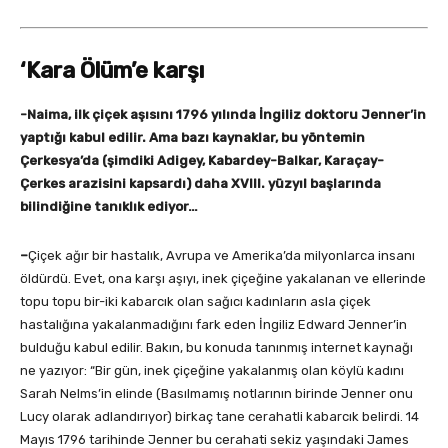
‘Kara Ölüm’e karşı
-Naima, ilk çiçek aşısını 1796 yılında İngiliz doktoru Jenner’in
yaptığı kabul edilir. Ama bazı kaynaklar, bu yöntemin
Çerkesya’da (şimdiki Adigey, Kabardey-Balkar, Karaçay-
Çerkes arazisini kapsardı) daha XVIII. yüzyıl başlarında
bilindiğine tanıklık ediyor…
–
Çiçek ağır bir hastalık, Avrupa ve Amerika’da milyonlarca insanı
öldürdü. Evet, ona karşı aşıyı, inek çiçeğine yakalanan ve ellerinde
topu topu bir-iki kabarcık olan sağıcı kadınların asla çiçek
hastalığına yakalanmadığını fark eden İngiliz Edward Jenner’in
bulduğu kabul edilir. Bakın, bu konuda tanınmış internet kaynağı
ne yazıyor: “Bir gün, inek çiçeğine yakalanmış olan köylü kadını
Sarah Nelms’in elinde (Basılmamış notlarının birinde Jenner onu
Lucy olarak adlandırıyor) birkaç tane cerahatli kabarcık belirdi. 14
Mayıs 1796 tarihinde Jenner bu cerahati sekiz yaşındaki James