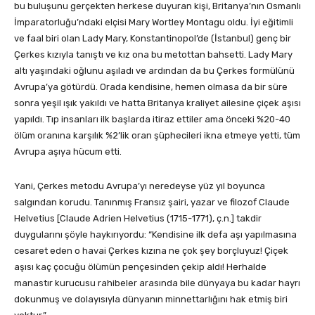
bu buluşunu gerçekten herkese duyuran kişi, Britanya’nın Osmanlı
İmparatorluğu’ndaki elçisi Mary Wortley Montagu oldu. İyi eğitimli
ve faal biri olan Lady Mary, Konstantinopol’de (İstanbul) genç bir
Çerkes kızıyla tanıştı ve kız ona bu metottan bahsetti. Lady Mary
altı yaşındaki oğlunu aşıladı ve ardından da bu Çerkes formülünü
Avrupa’ya götürdü. Orada kendisine, hemen olmasa da bir süre
sonra yeşil ışık yakıldı ve hatta Britanya kraliyet ailesine çiçek aşısı
yapıldı. Tıp insanları ilk başlarda itiraz ettiler ama önceki %20-40
ölüm oranına karşılık %2’lik oran şüphecileri ikna etmeye yetti, tüm
Avrupa aşıya hücum etti.
Yani, Çerkes metodu Avrupa’yı neredeyse yüz yıl boyunca
salgından korudu. Tanınmış Fransız şairi, yazar ve filozof Claude
Helvetius [Claude Adrien Helvetius (1715-1771), ç.n.] takdir
duygularını şöyle haykırıyordu: “Kendisine ilk defa aşı yapılmasına
cesaret eden o havai Çerkes kızına ne çok şey borçluyuz! Çiçek
aşısı kaç çocuğu ölümün pençesinden çekip aldı! Herhalde
manastır kurucusu rahibeler arasında bile dünyaya bu kadar hayrı
dokunmuş ve dolayısıyla dünyanın minnettarlığını hak etmiş biri