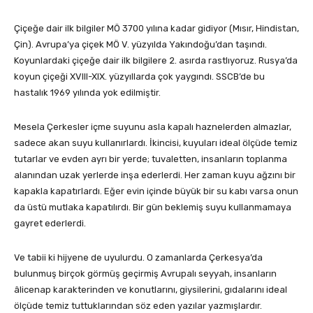
Çiçeğe dair ilk bilgiler MÖ 3700 yılına kadar gidiyor (Mısır, Hindistan,
Çin). Avrupa’ya çiçek MÖ V. yüzyılda Yakındoğu’dan taşındı.
Koyunlardaki çiçeğe dair ilk bilgilere 2. asırda rastlıyoruz. Rusya’da
koyun çiçeği XVIII-XIX. yüzyıllarda çok yaygındı. SSCB’de bu
hastalık 1969 yılında yok edilmiştir.
Mesela Çerkesler içme suyunu asla kapalı haznelerden almazlar,
sadece akan suyu kullanırlardı. İkincisi, kuyuları ideal ölçüde temiz
tutarlar ve evden ayrı bir yerde; tuvaletten, insanların toplanma
alanından uzak yerlerde inşa ederlerdi. Her zaman kuyu ağzını bir
kapakla kapatırlardı. Eğer evin içinde büyük bir su kabı varsa onun
da üstü mutlaka kapatılırdı. Bir gün beklemiş suyu kullanmamaya
gayret ederlerdi.
Ve tabii ki hijyene de uyulurdu. O zamanlarda Çerkesya’da
bulunmuş birçok görmüş geçirmiş Avrupalı seyyah, insanların
âlicenap karakterinden ve konutlarını, giysilerini, gıdalarını ideal
ölçüde temiz tuttuklarından söz eden yazılar yazmışlardır.