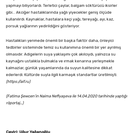
yapmayı biliyorlardı. Terletici çaylar, balgam söktürücü iksirler
gibi… Akciğer hastalıklarında yağlı yiyecekler geniş ölçüde
kullanılırdı. Kaynaklar, hastalara keçi yağı, tereyağı, ayı, kaz,
porsuk yağlarının yedirildiğini gösteriyor.
Hastalıkları yenmede önemli bir başka faktör daha, önleyici
tedbirler sisteminde temiz su kullanımına önemli bir yer ayrılmış
olmasıdır. Adigelerin suya yaklaşımı çok akılcıydı, yalnızca su
kaynağını ustalıkla bulmakla ve ırmak kenarına yerleşmekle
kalmazlar, günlük yaşamlarında da suyun kalitesine dikkat
ederlerdi. Kültürde suyla ilgili karmaşık standartlar üretilmişti.
(https://aif.ru)
(Fatima Şewcen’in Naima Neflyaşeva ile 14.04.2020 tarihinde yaptığı
röportaj…)
Çeviri: Uğur Yağanoğlu