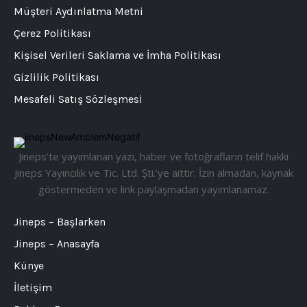
Müşteri Aydınlatma Metni
Çerez Politikası
Kişisel Verileri Saklama ve İmha Politikası
Gizlilik Politikası
Mesafeli Satış Sözleşmesi
Jineps’te yayımlanan yazı, haber ve fotoğrafların telif hakkı
Jineps Yayıncılık ve Tic. Ltd. Şti.’ye aittir. İzin almadan, kaynak
göstermeden ve link paylaşmadan yayımlanamaz.
Jineps – Başlarken
Jineps – Anasayfa
Künye
İletişim