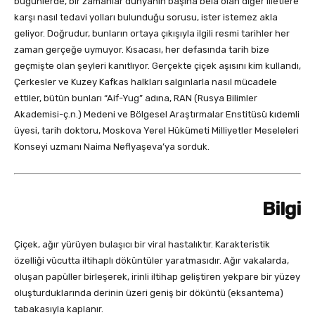
bugünlerde, bir zamanlar dünyanın başına bela olan diğer illetlere
karşı nasıl tedavi yolları bulunduğu sorusu, ister istemez akla
geliyor. Doğrudur, bunların ortaya çıkışıyla ilgili resmi tarihler her
zaman gerçeğe uymuyor. Kısacası, her defasında tarih bize
geçmişte olan şeyleri kanıtlıyor. Gerçekte çiçek aşısını kim kullandı,
Çerkesler ve Kuzey Kafkas halkları salgınlarla nasıl mücadele
ettiler, bütün bunları “Aif-Yug” adına, RAN (Rusya Bilimler
Akademisi-ç.n.) Medeni ve Bölgesel Araştırmalar Enstitüsü kıdemli
üyesi, tarih doktoru, Moskova Yerel Hükümeti Milliyetler Meseleleri
Konseyi uzmanı Naima Neflyaşeva’ya sorduk.
Bilgi
Çiçek, ağır yürüyen bulaşıcı bir viral hastalıktır. Karakteristik
özelliği vücutta iltihaplı döküntüler yaratmasıdır. Ağır vakalarda,
oluşan papüller birleşerek, irinli iltihap geliştiren yekpare bir yüzey
oluşturduklarında derinin üzeri geniş bir döküntü (eksantema)
tabakasıyla kaplanır.