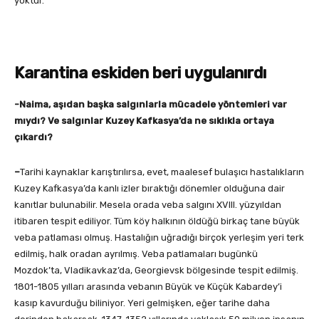
yoktur.”
Karantina eskiden beri uygulanırdı
-Naima, aşıdan başka salgınlarla mücadele yöntemleri var
mıydı? Ve salgınlar Kuzey Kafkasya’da ne sıklıkla ortaya
çıkardı?
–
Tarihi kaynaklar karıştırılırsa, evet, maalesef bulaşıcı hastalıkların
Kuzey Kafkasya’da kanlı izler bıraktığı dönemler olduğuna dair
kanıtlar bulunabilir. Mesela orada veba salgını XVIII. yüzyıldan
itibaren tespit ediliyor. Tüm köy halkının öldüğü birkaç tane büyük
veba patlaması olmuş. Hastalığın uğradığı birçok yerleşim yeri terk
edilmiş, halk oradan ayrılmış. Veba patlamaları bugünkü
Mozdok’ta, Vladikavkaz’da, Georgievsk bölgesinde tespit edilmiş.
1801-1805 yılları arasında vebanın Büyük ve Küçük Kabardey’i
kasıp kavurduğu biliniyor. Yeri gelmişken, eğer tarihe daha