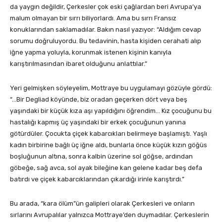
da yaygın değildir, Çerkesler çok eski çağlardan beri Avrupa’ya
malum olmayan bir sırrı biliyorlardı. Ama bu sırrı Fransız
konuklarından saklamadılar. Bakın nasıl yazıyor: “Aldığım cevap
sorumu doğruluyordu. Bu tedavinin, hasta kişiden cerahati alıp
iğne yapma yoluyla, korunmak istenen kişinin kanıyla
karıştırılmasından ibaret olduğunu anlattılar.”
Yeri gelmişken söyleyelim, Mottraye bu uygulamayı gözüyle gördü:
“…Bir Degliad köyünde, biz oradan geçerken dört veya beş
yaşındaki bir küçük kıza aşı yapıldığını öğrendim… Kız çocuğunu bu
hastalığı kapmış üç yaşındaki bir erkek çocuğunun yanına
götürdüler. Çocukta çiçek kabarcıkları belirmeye başlamıştı. Yaşlı
kadın birbirine bağlı üç iğne aldı, bunlarla önce küçük kızın göğüs
boşluğunun altına, sonra kalbin üzerine sol göğse, ardından
göbeğe, sağ avca, sol ayak bileğine kan gelene kadar beş defa
batırdı ve çiçek kabarcıklarından çıkardığı irinle karıştırdı.”
Bu arada, “kara ölüm”ün galipleri olarak Çerkesleri ve onların
sırlarını Avrupalılar yalnızca Mottraye’den duymadılar. Çerkeslerin