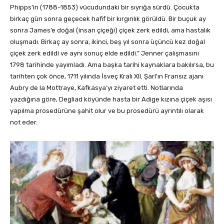
Phipps’in (1788-1853) vücudundaki bir sıyrığa sürdü. Çocukta
birkaç gün sonra geçecek hafif bir kırgınlık görüldü. Bir buçuk ay
sonra James’e doğal (insan çiçeği) çiçek zerk edildi, ama hastalık
oluşmadı. Birkaç ay sonra, ikinci, beş yıl sonra üçüncü kez doğal
çiçek zerk edildi ve aynı sonuç elde edildi.” Jenner çalışmasını
1798 tarihinde yayımladı. Ama başka tarihi kaynaklara bakılırsa, bu
tarihten çok önce, 1711 yılında İsveç Kralı XII. Şarl’ın Fransız ajanı
Aubry de la Mottraye, Kafkasya’yı ziyaret etti. Notlarında
yazdığına göre, Degliad köyünde hasta bir Adige kızına çiçek aşısı
yapılma prosedürüne şahit olur ve bu prosedürü ayrıntılı olarak
not eder.