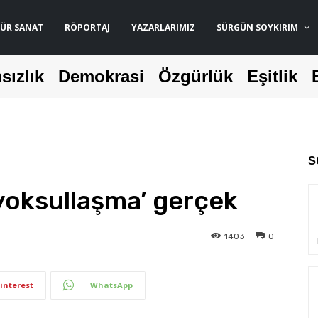
ÜR SANAT
RÖPORTAJ
YAZARLARIMIZ
SÜRGÜN SOYKIRIM
sızlık
Demokrasi
Özgürlük
Eşitlik
S
‘yoksullaşma’ gerçek
1403
0
interest
WhatsApp