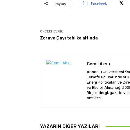
Facebook
Paylaş
ÖNCEKI İÇERIK
Zorava Çayı tehlike altında
Cemil Aksu
Anadolu Üniversitesi Kam
Felsefe Bölümü'nde yüks
Enerji Politikaları ve Dir
ve Ekoloji Almanağı 2005
Birçok dergi, gazete ve i
aktivisti.
YAZARIN DIĞER YAZILARI