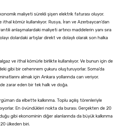
konomik maliyeti sürekli şişen elektrik faturası oluyor.
 ithal kömür kullanılıyor. Rusya, İran ve Azerbaycan’dan
ntili anlaşmalardaki maliyeti artırıcı maddelerin yanı sıra
yı dolardaki artışlar direkt ve dolaylı olarak son halka
gaz ve ithal kömürle birlikte kullanılıyor. Ve bunun için de
öy’deki gibi bir cehennem çukuru oluşturuyorlar. Soma’da
azminatlarını almak için Ankara yollarında can veriyor.
ünde zarar eden bir tek halk ve doğa.
ci argüman da elbette kalkınma. Toplu açılış törenleriyle
yapıyorlar. En övündükleri nokta da burası. Gerçekten de 20
olduğu gibi ekonominin diğer alanlarında da büyük kalkınma
20 ülkeden biri.