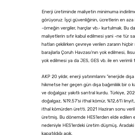
Enerji üretiminde maliyetin minimuma indirilm
görüyoruz: İşçi güvenliğinin, ücretlerin en aza
-örneğin vergiler, harçlar vb.- kurtulmak. Bu
maliyetlerin sıfır kabul edilmesi yani -ne tür sa
hatları çekilirken çevreye verilen zararın hiçb
barajlarla Çoruh Havzası’nın yok edilmesi, Ilısu 
yok edilmesi ya da JES, GES vb. ile en verimli 
AKP 20 yıldır, enerji yatırımlarını “enerjide dı
hikmetse her geçen gün dışa bağımlılık bir o k
ve doğalgaz yakıtlı santral kurdu. Türkiye, 202
doğalgaz, %19,57’si ithal kömür, %12,61’i linyit
ithal kömürden üretti. 2021 Haziran sonu veri
üretmiş. Bu dönemde HES’lerden elde edilen e
nedeniyle HES’lerdeki üretim düşmüş. Aradaki 
kapatıldığı açık.