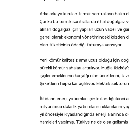
Arka arkaya kurulan termik santralların halka e
Çünkü bu termik santrallarda ithal doğalgaz ve
alınan doğalgaz için yapılan uzun vadeli ve gara
genel olarak ekonomi yönetimindeki krizden dola
olan tüketicinin ödediği faturaya yansıyor.
Yerli kömür kalitesiz ama ucuz olduğu için doğal
sürekli kömür sahaları artırılıyor. Muğla İkizk
işçiler emeklerinin karşılığı olan ücretlerini, t
Şirketlerin hepsi kâr açıklıyor. Elektrik sektör
İktidarın enerji yatırımları için kullandığı ikin
milyonlarca dolarlık yatırımların reklamlarını 
yıl öncesiyle kıyaslandığında enerji alanında 
hamleleri yapılmış. Türkiye ne de olsa gelişmiş 