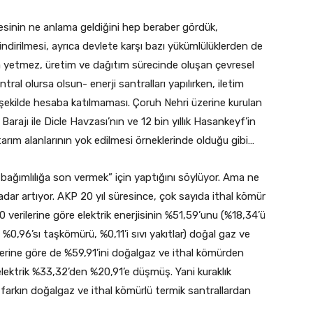
esinin ne anlama geldiğini hep beraber gördük,
 indirilmesi, ayrıca devlete karşı bazı yükümlülüklerden de
 da yetmez, üretim ve dağıtım sürecinde oluşan çevresel
ntral olursa olsun- enerji santralları yapılırken, iletim
ir şekilde hesaba katılmaması. Çoruh Nehri üzerine kurulan
Barajı ile Dicle Havzası’nın ve 12 bin yıllık Hasankeyf’in
tarım alanlarının yok edilmesi örneklerinde olduğu gibi…
şa bağımlılığa son vermek” için yaptığını söylüyor. Ama ne
adar artıyor. AKP 20 yıl süresince, çok sayıda ithal kömür
0 verilerine göre elektrik enerjisinin %51,59’unu (%18,34’ü
, %0,96’sı taşkömürü, %0,11’i sıvı yakıtlar) doğal gaz ve
lerine göre de %59,91’ini doğalgaz ve ithal kömürden
lektrik %33,32’den %20,91’e düşmüş. Yani kuraklık
farkın doğalgaz ve ithal kömürlü termik santrallardan