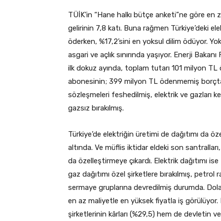
TÜİK’in “Hane halkı bütçe anketi”ne göre en ze
gelirinin 7,8 katı. Buna rağmen Türkiye’deki ele
öderken, %17,2’sini en yoksul dilim ödüyor. Yo
asgari ve açlık sınırında yaşıyor. Enerji Bakan
ilk dokuz ayında, toplam tutarı 101 milyon TL
abonesinin; 399 milyon TL ödenmemiş borçta
sözleşmeleri feshedilmiş, elektrik ve gazları ke
gazsız bırakılmış.
Türkiye’de elektriğin üretimi de dağıtımı da öz
altında. Ve müflis iktidar eldeki son santralla
da özelleştirmeye çıkardı. Elektrik dağıtımı is
gaz dağıtımı özel şirketlere bırakılmış, petrol 
sermaye gruplarına devredilmiş durumda. Dola
en az maliyetle en yüksek fiyatla iş görülüyor
şirketlerinin kârları (%29,5) hem de devletin ve