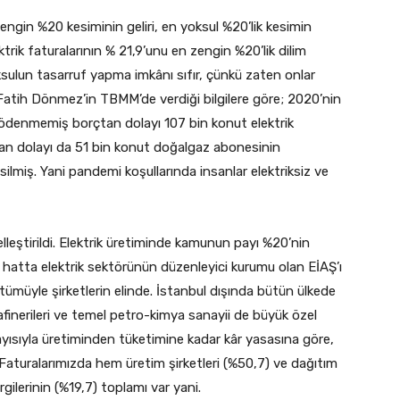
ngin %20 kesiminin geliri, en yoksul %20’lik kesimin
ktrik faturalarının % 21,9’unu en zengin %20’lik dilim
ksulun tasarruf yapma imkânı sıfır, çünkü zaten onlar
ı Fatih Dönmez’in TBMM’de verdiği bilgilere göre; 2020’nin
 ödenmemiş borçtan dolayı 107 bin konut elektrik
n dolayı da 51 bin konut doğalgaz abonesinin
silmiş. Yani pandemi koşullarında insanlar elektriksiz ve
elleştirildi. Elektrik üretiminde kamunun payı %20’nin
rı, hatta elektrik sektörünün düzenleyici kurumu olan EİAŞ’ı
e tümüyle şirketlerin elinde. İstanbul dışında bütün ülkede
rafinerileri ve temel petro-kimya sanayii de büyük özel
yısıyla üretiminden tüketimine kadar kâr yasasına göre,
. Faturalarımızda hem üretim şirketleri (%50,7) ve dağıtım
rgilerinin (%19,7) toplamı var yani.