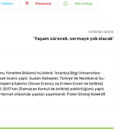
Twitter
Pinterest
WhatsApp
SONRAKI İÇERIK
‘Yaşam sürecek, sermaye yok olacak’
u Yönetimi Bölümü'nü bitirdi. İstanbul Bilgi Üniversitesi
ek lisans yaptı. Sudan Sebepler, Türkiye'de Neoliberal Su-
enişleri kitabının (Sinan Erensü ve Erdem Evren ile birlikte)
-2017'nin (Ramazan Korkut ile birlikte) editörlüğünü yaptı.
nternet sitesinde yazıları yayımlandı. Polen Ekoloji Kolektifi