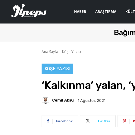
HABER
ARAŞTIRMA
KÜLT
Bağım
Ana Sayfa
Köşe Yazısı
KÖŞE YAZISI
‘Kalkınma’ yalan, 
Cemil Aksu
1 Ağustos 2021
Facebook
Twitter
P