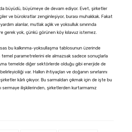
da büyüdü, büyümeye de devam ediyor. Evet, şirketler
çiler ve bürokratlar zenginleşiyor, burası muhakkak. Fakat
ardım alanlar, mutlak açlık ve yoksulluk sınırında
lere gerek yok, çünkü görünen köy kılavuz istemez.
e esas bu kalkınma-yoksullaşma tablosunun üzerinde
temel parametrelerini ele almazsak sadece sonuçlarla
 Ama temelde diğer sektörlerde olduğu gibi enerjide de
lirleyiciliği var. Halkın ihtiyaçları ve doğanın sınırlarını
rketler kârlı çıkıyor. Bu sarmaldan çıkmak için de işte bu
ı sermaye ilişkilerinden, şirketlerden kurtarmamız