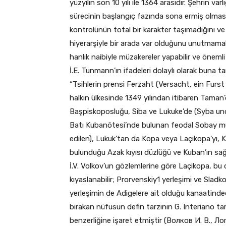
yüzyılın son 10 yılı ile 1364 arasıdır. Şehrin va
sürecinin başlangıç fazında sona ermiş olması
kontrolünün total bir karakter taşımadığını v
hiyerarşiyle bir arada var olduğunu unutmamak
hanlık naibiyle müzakereler yapabilir ve önemli 
İ.E. Tunmann’ın ifadeleri dolaylı olarak buna ta
“Tsihlerin prensi Ferzaht (Versacht, ein Furst 
halkın ülkesinde 1349 yılından itibaren Taman’
Başpiskoposluğu, Siba ve Lukuke’de (Syba und L
Batı Kubanötesi’nde bulunan feodal Sobay mül
edilen), Lukuk’tan da Kopa veya Laçikopa’yı, 
bulunduğu Azak kıyısı düzlüğü ve Kuban’ın sağ
İ.V. Volkov’un gözlemlerine göre Laçikopa, bu 
kıyaslanabilir; Prorvenskiy1 yerleşimi ve Sladkov
yerleşimin de Adigelere ait olduğu kanaatindedir
bırakan nüfusun defin tarzının G. Interiano tar
benzerliğine işaret etmiştir (Волков И. В., Ло