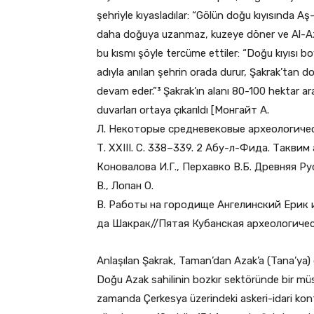
şehriyle kıyasladılar: “Gölün doğu kıyısında Aş
daha doğuya uzanmaz, kuzeye döner ve Al-Aza
bu kısmı şöyle tercüme ettiler: “Doğu kıyısı 
adıyla anılan şehrin orada durur, Şakrak’tan 
devam eder.”³ Şakrak’ın alanı 80-100 hektar ara
duvarları ortaya çıkarıldı [Монгайт А.
Л. Некоторые средневековые археологичес
Т. XXIII. С. 338–339. 2 Абу-л-Фида. Таквим 
Коновалова И.Г., Перхавко В.Б. Древняя Рус
В., Лопан О.
В. Работы на городище Ангелинский Ерик
да Шакрак//Пятая Кубанская археологическ
Anlaşılan Şakrak, Taman’dan Azak’a (Tana’ya)
Doğu Azak sahilinin bozkır sektöründe bir mü
zamanda Çerkesya üzerindeki askeri-idari kontr