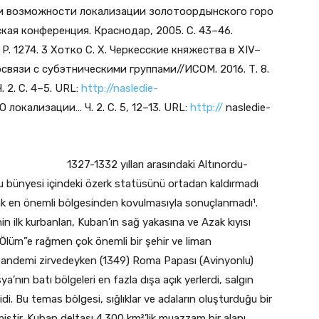
 и возможности локализации золотоордынского горо
кая конференция. Краснодар, 2005. С. 43–46.
 P. 1274. 3 Хотко С. Х. Черкесские княжества в XIV–
вязи с субэтническими группами//ИСОМ. 2016. Т. 8.
. 2. С. 4–5. URL:
http://nasledie-
О локализации… Ч. 2. С. 5, 12–13. URL:
http://
nasledie-
1327-1332 yılları arasındaki Altınordu-
u bünyesi içindeki özerk statüsünü ortadan kaldırmadı
ak en önemli bölgesinden kovulmasıyla sonuçlanmadı¹.
n ilk kurbanları, Kuban’ın sağ yakasına ve Azak kıyısı
ra Ölüm”e rağmen çok önemli bir şehir ve liman
a pandemi zirvedeyken (1349) Roma Papası (Avinyonlu)
’nın batı bölgeleri en fazla dışa açık yerlerdi, salgın
 idi. Bu temas bölgesi, sığlıklar ve adaların oluşturduğu bir
miştir. Kuban deltası 4.300 km²’lik muazzam bir alanı