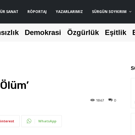
ÜR SANAT
RÖPORTAJ
YAZARLARIMIZ
SÜRGÜN SOYKIRIM
sızlık
Demokrasi
Özgürlük
Eşitlik
S
 Ölüm’
1867
0
interest
WhatsApp