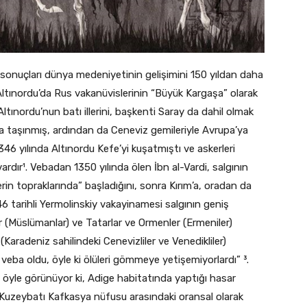
 sonuçları dünya medeniyetinin gelişimini 150 yıldan daha
Altınordu’da Rus vakanüvislerinin “Büyük Kargaşa” olarak
a Altınordu’nun batı illerini, başkenti Saray da dahil olmak
m’a taşınmış, ardından da Ceneviz gemileriyle Avrupa’ya
346 yılında Altınordu Kefe’yi kuşatmıştı ve askerleri
ardır¹. Vebadan 1350 yılında ölen İbn al-Vardi, salgının
rin topraklarında” başladığını, sonra Kırım’a, oradan da
46 tarihli Yermolinskiy vakayinamesi salgının geniş
er (Müslümanlar) ve Tatarlar ve Ormenler (Ermeniler)
(Karadeniz sahilindeki Cenevizliler ve Venedikliler)
eba oldu, öyle ki ölüleri gömmeye yetişemiyorlardı” ³.
öyle görünüyor ki, Adige habitatında yaptığı hasar
 Kuzeybatı Kafkasya nüfusu arasındaki oransal olarak