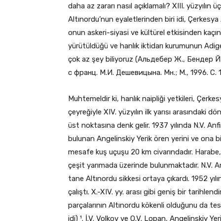
daha az zararı nasıl açıklamalı? XIII. yüzyılın ü
Altınordu’nun eyaletlerinden biri idi, Çerkes
onun askeri-siyasi ve kültürel etkisinden kaçın
yürütüldüğü ve hanlık iktidarı kurumunun Adi
çok az şey biliyoruz (Альдебер Ж., Бендер 
с франц. М.И. Дешевицына. Мн.; М., 1996. С. 1
Muhtemeldir ki, hanlık naipliği yetkileri, Çerkes
çeyreğiyle XIV. yüzyılın ilk yarısı arasındaki 
üst noktasına denk gelir. 1937 yılında N.V. A
bulunan Angelinskiy Yerik ören yerini ve ona bi
mesafe kuş uçuşu 20 km civarındadır. Harabe, 
çeşit yarımada üzerinde bulunmaktadır. N.V. An
tane Altınordu sikkesi ortaya çıkardı. 1952 yıl
çalıştı. X.-XIV. yy. arası gibi geniş bir tarihl
parçalarının Altınordu kökenli olduğunu da te
idi) ¹. İ.V. Volkov ve O.V. Lopan, Angelinskiy Ye