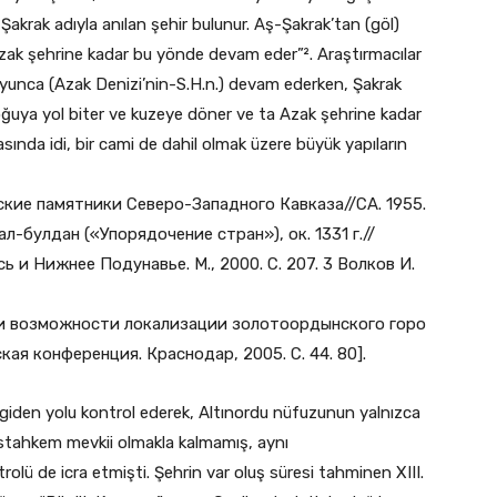
-Şakrak adıyla anılan şehir bulunur. Aş-Şakrak’tan (göl)
k şehrine kadar bu yönde devam eder”². Araştırmacılar
boyunca (Azak Denizi’nin-S.H.n.) devam ederken, Şakrak
doğuya yol biter ve kuzeye döner ve ta Azak şehrine kadar
sında idi, bir cami de dahil olmak üzere büyük yapıların
кие памятники Северо-Западного Кавказа//СА. 1955.
ал-булдан («Упорядочение стран»), ок. 1331 г.//
ь и Нижнее Подунавье. М., 2000. С. 207. 3 Волков И.
 и возможности локализации золотоордынского горо
ая конференция. Краснодар, 2005. С. 44. 80].
 giden yolu kontrol ederek, Altınordu nüfuzunun yalnızca
stahkem mevkii olmakla kalmamış, aynı
olü de icra etmişti. Şehrin var oluş süresi tahminen XIII.