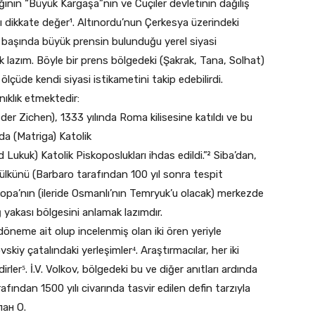
rlığının “Büyük Kargaşa”nın ve Cuçiler devletinin dağılış
 dikkate değer¹. Altınordu’nun Çerkesya üzerindeki
e başında büyük prensin bulunduğu yerel siyasi
 lazım. Böyle bir prens bölgedeki (Şakrak, Tana, Solhat)
ölçüde kendi siyasi istikametini takip edebilirdi.
nıklık etmektedir:
der Zichen), 1333 yılında Roma kilisesine katıldı ve bu
da (Matriga) Katolik
ukuk) Katolik Piskoposlukları ihdas edildi.”² Siba’dan,
künü (Barbaro tarafından 100 yıl sonra tespit
Kopa’nın (ileride Osmanlı’nın Temryuk’u olacak) merkezde
 yakası bölgesini anlamak lazımdır.
döneme ait olup incelenmiş olan iki ören yeriyle
skiy çatalındaki yerleşimler⁴. Araştırmacılar, her iki
ler⁵. İ.V. Volkov, bölgedeki bu ve diğer anıtları ardında
afından 1500 yılı civarında tasvir edilen defin tarzıyla
пан О.