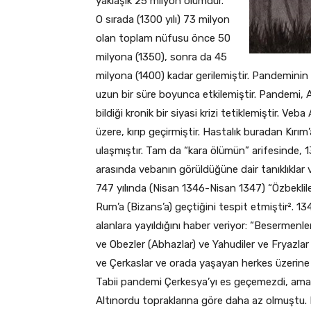
yaklaşık 25 milyon ölümdür.
O sırada (1300 yılı) 73 milyon
olan toplam nüfusu önce 50
milyona (1350), sonra da 45
milyona (1400) kadar gerilemiştir. Pandeminin
uzun bir süre boyunca etkilemiştir. Pandemi, 
bildiği kronik bir siyasi krizi tetiklemiştir. Veb
üzere, kırıp geçirmiştir. Hastalık buradan Kırı
ulaşmıştır. Tam da “kara ölümün” arifesinde, 1
arasında vebanın görüldüğüne dair tanıklıklar v
747 yılında (Nisan 1346-Nisan 1347) “Özbeklile
Rum’a (Bizans’a) geçtiğini tespit etmiştir². 13
alanlara yayıldığını haber veriyor: “Besermenl
ve Obezler (Abhazlar) ve Yahudiler ve Fryazlar 
ve Çerkaslar ve orada yaşayan herkes üzerine v
Tabii pandemi Çerkesya’yı es geçemezdi, ama 
Altınordu topraklarına göre daha az olmuştu.