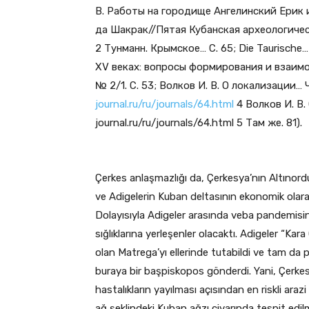
В. Работы на городище Ангелинский Ерик
да Шакрак//Пятая Кубанская археологичес
2 Тунманн. Крымское… С. 65; Die Taurische…
XV веках: вопросы формирования и взаимос
№ 2/1. С. 53; Волков И. В. О локализации… Ч
journal.ru/ru/journals/64.html
4 Волков И. В. 
journal.ru/ru/journals/64.html 5 Там же. 81).
Çerkes anlaşmazlığı da, Çerkesya’nın Altınord
ve Adigelerin Kuban deltasının ekonomik olar
Dolayısıyla Adigeler arasında veba pandemisini
sığlıklarına yerleşenler olacaktı. Adigeler “Ka
olan Matrega’yı ellerinde tutabildi ve tam d
buraya bir başpiskopos gönderdi. Yani, Çerkesya
hastalıkların yayılması açısından en riskli arazi
ağ şeklindeki Kuban ağzı civarında tespit edil