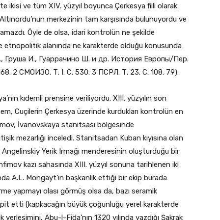
çte ikisi ve tüm XIV. yüzyıl boyunca Çerkesya fiili olarak
ya Altınordu’nun merkezinin tam karşısında bulunuyordu ve
amazdı. Öyle de olsa, idari kontrolün ne şekilde
ge etnopolitik alanında ne karakterde olduğu konusunda
Й., Груша И., Гуаррачино Ш. и др. История Европы/Пер.
68. 2 СМОИЗО. Т. I. С. 530. 3 ПСРЛ. Т. 23. С. 108. 79).
ya’nın kıdemli prensine veriliyordu. XIII. yüzyılın son
dönem, Cuçilerin Çerkesya üzerinde kurdukları kontrolün en
nfimov, İvanovskaya stanitsası bölgesinde
tişik mezarlığı inceledi. Stanitsadan Kuban kıyısına olan
Angelinskiy Yerik Irmağı menderesinin oluşturduğu bir
fimov kazı sahasında XIII. yüzyıl sonuna tarihlenen iki
ında A.L. Mongayt’ın başkanlık ettiği bir ekip burada
endirme yapmayı olası görmüş olsa da, bazı seramik
spit etti (kapkacağın büyük çoğunluğu yerel karakterde
rik yerleşimini, Abu-l-Fida’nın 1320 yılında yazdığı Şakrak