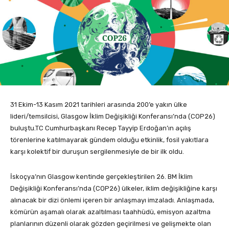
31 Ekim-13 Kasım 2021 tarihleri arasında 200’e yakın ülke
lideri/temsilcisi, Glasgow İklim Değişikliği Konferansı’nda (COP26)
buluştu.TC Cumhurbaşkanı Recep Tayyip Erdoğan’ın açılış
törenlerine katılmayarak gündem olduğu etkinlik, fosil yakıtlara
karşı kolektif bir duruşun sergilenmesiyle de bir ilk oldu.
İskoçya’nın Glasgow kentinde gerçekleştirilen 26. BM İklim
Değişikliği Konferansı’nda (COP26) ülkeler, iklim değişikliğine karşı
alınacak bir dizi önlemi içeren bir anlaşmayı imzaladı. Anlaşmada,
kömürün aşamalı olarak azaltılması taahhüdü, emisyon azaltma
planlarının düzenli olarak gözden geçirilmesi ve gelişmekte olan