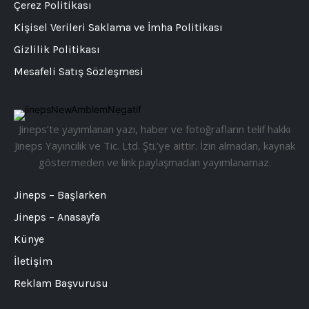
Çerez Politikası
Kişisel Verileri Saklama ve İmha Politikası
Gizlilik Politikası
Mesafeli Satış Sözleşmesi
Jineps’te yayımlanan yazı, haber ve fotoğrafların telif hakkı
Jineps Yayıncılık ve Tic. Ltd. Şti.’ye aittir. İzin almadan, kaynak
göstermeden ve link paylaşmadan yayımlanamaz.
Jineps – Başlarken
Jineps – Anasayfa
Künye
İletişim
Reklam Başvurusu