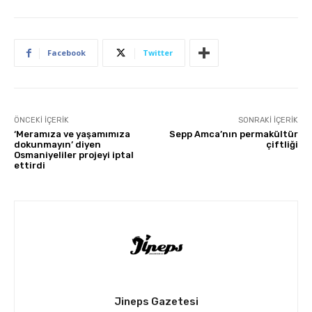
Facebook
Twitter
ÖNCEKI İÇERIK
SONRAKI İÇERIK
‘Meramıza ve yaşamımıza
Sepp Amca’nın permakültür
dokunmayın’ diyen
çiftliği
Osmaniyeliler projeyi iptal
ettirdi
Jineps Gazetesi