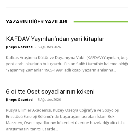
YAZARIN DIĞER YAZILARI
KAFDAV Yayınları’ndan yeni kitaplar
Jineps Gazetesi
-
5 Ağustos 2026
Kafkas Araştırma Kültür ve Dayanışma Vakfı (KAFDAV) Yayınları, beş
yeni kitabı okurlarla buluşturdu. Bislan Salih Hurmi’nin kaleme aldığı
“Yaşanmış Zamanlar 1965-1999” adlı kitap; yazarın anılarına...
6 ciltte Oset soyadlarının kökeni
Jineps Gazetesi
-
5 Ağustos 2026
Rusya Bilimler Akademisi, Kuzey Osetya Coğrafya ve Sosyoloji
Enstitüsü Etnoloji Bölümü’nde başaraştırmacı olan İslam-Bek
Marzoev, Oset soyadlarının kökenleri üzerine hazırladığı altı ciltlik
araştırmasını tanıttı. Eserde...