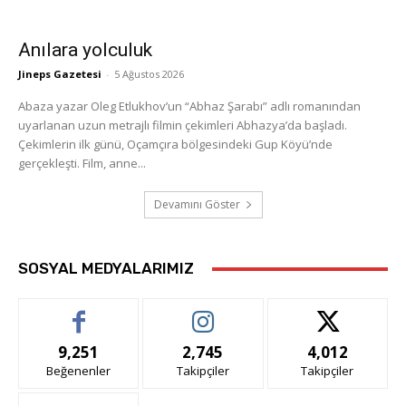
Anılara yolculuk
Jineps Gazetesi
-
5 Ağustos 2026
Abaza yazar Oleg Etlukhov’un “Abhaz Şarabı” adlı romanından
uyarlanan uzun metrajlı filmin çekimleri Abhazya’da başladı.
Çekimlerin ilk günü, Oçamçıra bölgesindeki Gup Köyü’nde
gerçekleşti. Film, anne...
Devamını Göster
SOSYAL MEDYALARIMIZ
9,251
2,745
4,012
Beğenenler
Takipçiler
Takipçiler