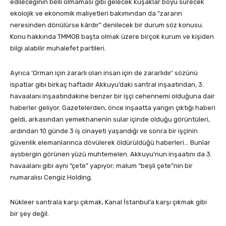
edileceğinin belli olmaması gibi gelecek kuşaklar boyu sürecek
ekolojik ve ekonomik maliyetleri bakımından da “zararın
neresinden dönülürse kârdır” denilecek bir durum söz konusu.
Konu hakkında TMMOB başta olmak üzere birçok kurum ve kişiden
bilgi alabilir muhalefet partileri.
Ayrıca ‘Orman için zararlı olan insan için de zararlıdır’ sözünü
ispatlar gibi birkaç haftadır Akkuyu’daki santral inşaatından, 3.
havaalanı inşaatındakine benzer bir işçi cehennemi olduğuna dair
haberler geliyor. Gazetelerden, önce inşaatta yangın çıktığı haberi
geldi, arkasından yemekhanenin sular içinde olduğu görüntüleri,
ardından 10 günde 3 iş cinayeti yaşandığı ve sonra bir işçinin
güvenlik elemanlarınca dövülerek öldürüldüğü haberleri… Bunlar
aysbergin görünen yüzü muhtemelen. Akkuyu’nun inşaatını da 3.
havaalanı gibi aynı “çete” yapıyor; malum “beşli çete”nin bir
numaralısı Cengiz Holding.
Nükleer santrala karşı çıkmak, Kanal İstanbul’a karşı çıkmak gibi
bir şey değil.