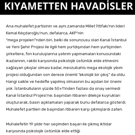
Ana muhalefet partisinin ve aynı zamanda Millet İttifakı’nın lideri
Kemal Kılıçdaroğlu’nun, defalarca, AKP’nin
“mega projeleri”nden biri, belki de sonuncusu olan Kanal İstanbul
ve Yeni Şehir Projesi ile ilgili hem yurtdışından hem yurtiçinden
şirketlere, fon kuruluşlarına yatırım yapmamaları konusundaki
ikazlarının, rakibi karşısında psikolojik üstünlük elde etmesini
sağlayan çıkışlar olması kadar, mevzubahis mega ekolojik yıkım
projesi olduğundan son derece önemli “ekolojik bir çıkış” da oldu.
Hangi saikle ve hedefle yapılmış olmasının bu açıdan bir önemi
yok. İstanbulluların yüzde 50+1’inden fazlası da onay vermedi
Kanal İstanbul Projesi’ne; başından itibaren dilekçe kuyrukları
oluşturarak, basın açıklamaları yaparak bunu defalarca gösterdi.
Muhalefet partileri de başından itibaren karşı çıkmışlardı zaten.
Muhalefetin 19 yıldır her seçimden başarı ile çıkmış iktidar
karşısında psikolojik üstünlük elde ettiği