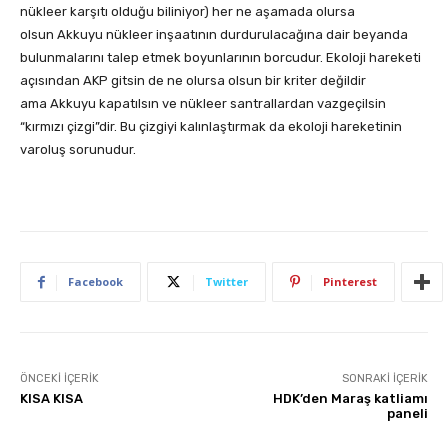
nükleer karşıtı olduğu biliniyor) her ne aşamada olursa
olsun Akkuyu nükleer inşaatının durdurulacağına dair beyanda
bulunmalarını talep etmek boyunlarının borcudur. Ekoloji hareketi
açısından AKP gitsin de ne olursa olsun bir kriter değildir
ama Akkuyu kapatılsın ve nükleer santrallardan vazgeçilsin
“kırmızı çizgi”dir. Bu çizgiyi kalınlaştırmak da ekoloji hareketinin
varoluş sorunudur.
Facebook
Twitter
Pinterest
ÖNCEKI İÇERIK
SONRAKI İÇERIK
KISA KISA
HDK’den Maraş katliamı
paneli