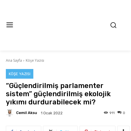
Ana Sayfa
Köşe Yazısı
KÖŞE YAZISI
“Güçlendirilmiş parlamenter
sistem” güçlendirilmiş ekolojik
yıkımı durdurabilecek mi?
Cemil Aksu
911
0
1 Ocak 2022