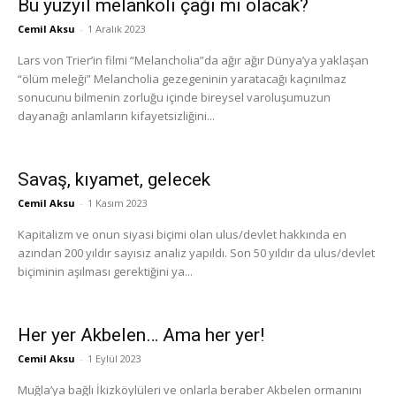
Bu yüzyıl melankoli çağı mı olacak?
Cemil Aksu
-
1 Aralık 2023
Lars von Trier’in filmi “Melancholia”da ağır ağır Dünya’ya yaklaşan
“ölüm meleği” Melancholia gezegeninin yaratacağı kaçınılmaz
sonucunu bilmenin zorluğu içinde bireysel varoluşumuzun
dayanağı anlamların kifayetsizliğini...
Savaş, kıyamet, gelecek
Cemil Aksu
-
1 Kasım 2023
Kapitalizm ve onun siyasi biçimi olan ulus/devlet hakkında en
azından 200 yıldır sayısız analiz yapıldı. Son 50 yıldır da ulus/devlet
biçiminin aşılması gerektiğini ya...
Her yer Akbelen… Ama her yer!
Cemil Aksu
-
1 Eylül 2023
Muğla’ya bağlı İkizköylüleri ve onlarla beraber Akbelen ormanını