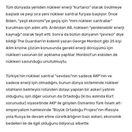
Tüm dünyada yeniden nükleer enerji “kurtarıcı” olarak övülmeye
başladı ve peşi sıra yeni nükleer santral furyası başlıyor. Önce
Biden, “yeşil ekonomi”ye geçiş için “mini nükleer santrallar”
kurulması için adım attı. Ardından AB, nükleeri “yenilenebilir enerji
kaynağı” olarak teyit etti. Sonra da bütün dünyanın “çevreci” diye
bildiği The Guardian’ın kıdemli yazarı George Monbiot gibi 25 kişi
iklim krizine çözüm konusunda gerekli enerji dönüşümü için
nükleeri savunan bir açıklama yaptılar. Monbiot’un eskiden de
nükleeri savunduğu unutulmuştu.
Türkiye’nin nükleer santral “sevdası”nın sadece AKP’nin ve
sadece enerji için olmadığını, bunun dünya sisteminde nükleer
silahların belirleyici rolünden dolayı yapılan bir askeri yatırım
olduğunu, işin diğer ucunun da Ortadoğu (ki bu aslında Kürt
sorunudur) siyasetinde AKP ile girişilen Osmanlıcı Türk-İslam alt-
emperyalizm hamlesinde “Büyük Ortadoğu Projesi”nin iflasıyla
yola Rusya ile devam etme cüretkârlığının bazı askeri, ekonomik
bedelleri ile de ilgili olduğunu biliyoruz elbette.