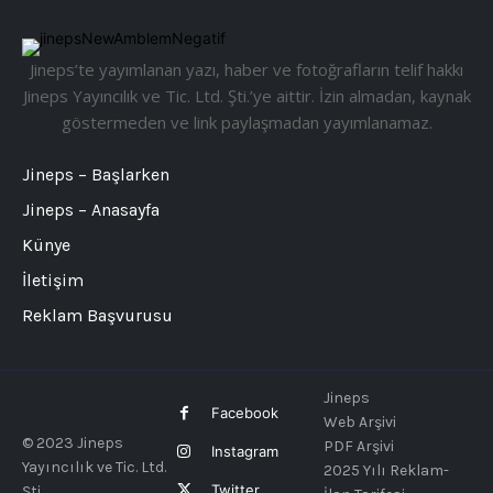
Jineps’te yayımlanan yazı, haber ve fotoğrafların telif hakkı
Jineps Yayıncılık ve Tic. Ltd. Şti.’ye aittir. İzin almadan, kaynak
göstermeden ve link paylaşmadan yayımlanamaz.
Jineps – Başlarken
Jineps – Anasayfa
Künye
İletişim
Reklam Başvurusu
Jineps
Facebook
Web Arşivi
© 2023 Jineps
PDF Arşivi
Instagram
Yayıncılık ve Tic. Ltd.
2025 Yılı Reklam-
Twitter
Şti