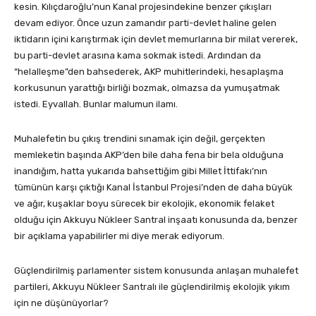
kesin. Kılıçdaroğlu’nun Kanal projesindekine benzer çıkışları
devam ediyor. Önce uzun zamandır parti-devlet haline gelen
iktidarın içini karıştırmak için devlet memurlarına bir milat vererek,
bu parti-devlet arasına kama sokmak istedi. Ardından da
“helalleşme”den bahsederek, AKP muhitlerindeki, hesaplaşma
korkusunun yarattığı birliği bozmak, olmazsa da yumuşatmak
istedi. Eyvallah. Bunlar malumun ilamı.
Muhalefetin bu çıkış trendini sınamak için değil, gerçekten
memleketin başında AKP’den bile daha fena bir bela olduğuna
inandığım, hatta yukarıda bahsettiğim gibi Millet İttifakı’nın
tümünün karşı çıktığı Kanal İstanbul Projesi’nden de daha büyük
ve ağır, kuşaklar boyu sürecek bir ekolojik, ekonomik felaket
olduğu için Akkuyu Nükleer Santral inşaatı konusunda da, benzer
bir açıklama yapabilirler mi diye merak ediyorum.
Güçlendirilmiş parlamenter sistem konusunda anlaşan muhalefet
partileri, Akkuyu Nükleer Santralı ile güçlendirilmiş ekolojik yıkım
için ne düşünüyorlar?