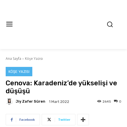
Ana Sayfa
Köşe Yazısı
KÖŞE YAZISI
Cenova: Karadeniz’de yükselişi ve
düşüşü
Jiy Zafer Süren
2645
0
1 Mart 2022
Facebook
Twitter