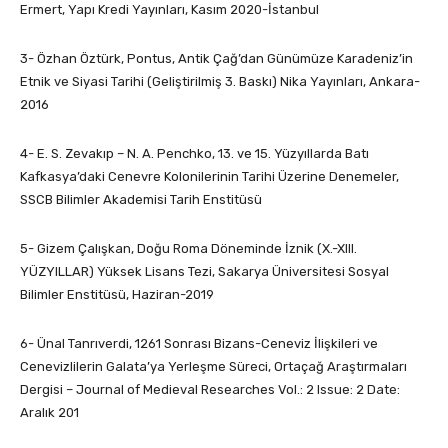
Ermert, Yapı Kredi Yayınları, Kasım 2020-İstanbul
3- Özhan Öztürk, Pontus, Antik Çağ’dan Günümüze Karadeniz’in
Etnik ve Siyasi Tarihi (Geliştirilmiş 3. Baskı) Nika Yayınları, Ankara-
2016
4- E. S. Zevakıp – N. A. Penchko, 13. ve 15. Yüzyıllarda Batı
Kafkasya’daki Cenevre Kolonilerinin Tarihi Üzerine Denemeler,
SSCB Bilimler Akademisi Tarih Enstitüsü
5- Gizem Çalışkan, Doğu Roma Döneminde İznik (X.-XIII.
YÜZYILLAR) Yüksek Lisans Tezi, Sakarya Üniversitesi Sosyal
Bilimler Enstitüsü, Haziran-2019
6- Ünal Tanrıverdi, 1261 Sonrası Bizans-Ceneviz İlişkileri ve
Cenevizlilerin Galata’ya Yerleşme Süreci, Ortaçağ Araştırmaları
Dergisi – Journal of Medieval Researches Vol.: 2 Issue: 2 Date:
Aralık 201