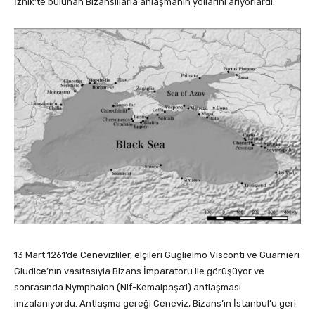
İznik’te bulunan Bizanslılarla anlaşmanın yollarını arıyorlardı.
13 Mart 1261’de Cenevizliler, elçileri Guglielmo Visconti ve Guarnieri
Giudice’nın vasıtasıyla Bizans İmparatoru ile görüşüyor ve
sonrasında Nymphaion (Nif-Kemalpaşa1) antlaşması
imzalanıyordu. Antlaşma gereği Ceneviz, Bizans’ın İstanbul’u geri