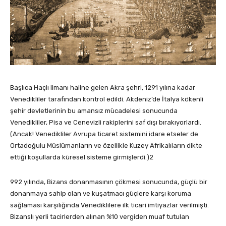
Başlıca Haçlı limanı haline gelen Akra şehri, 1291 yılına kadar
Venedikliler tarafından kontrol edildi. Akdeniz’de İtalya kökenli
şehir devletlerinin bu amansız mücadelesi sonucunda
Venedikliler, Pisa ve Cenevizli rakiplerini saf dışı bırakıyorlardı.
(Ancak! Venedikliler Avrupa ticaret sistemini idare etseler de
Ortadoğulu Müslümanların ve özellikle Kuzey Afrikalıların dikte
ettiği koşullarda küresel sisteme girmişlerdi.)2
992 yılında, Bizans donanmasının çökmesi sonucunda, güçlü bir
donanmaya sahip olan ve kuşatmacı güçlere karşı koruma
sağlaması karşılığında Venediklilere ilk ticari imtiyazlar verilmişti.
Bizanslı yerli tacirlerden alınan %10 vergiden muaf tutulan