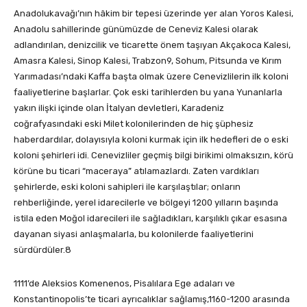
Anadolukavağı’nın hâkim bir tepesi üzerinde yer alan Yoros Kalesi,
Anadolu sahillerinde günümüzde de Ceneviz Kalesi olarak
adlandırılan, denizcilik ve ticarette önem taşıyan Akçakoca Kalesi,
Amasra Kalesi, Sinop Kalesi, Trabzon9, Sohum, Pitsunda ve Kırım
Yarımadası’ndaki Kaffa başta olmak üzere Cenevizlilerin ilk koloni
faaliyetlerine başlarlar. Çok eski tarihlerden bu yana Yunanlarla
yakın ilişki içinde olan İtalyan devletleri, Karadeniz
coğrafyasındaki eski Milet kolonilerinden de hiç şüphesiz
haberdardılar, dolayısıyla koloni kurmak için ilk hedefleri de o eski
koloni şehirleri idi. Cenevizliler geçmiş bilgi birikimi olmaksızın, körü
körüne bu ticari “maceraya” atılamazlardı. Zaten vardıkları
şehirlerde, eski koloni sahipleri ile karşılaştılar; onların
rehberliğinde, yerel idarecilerle ve bölgeyi 1200 yılların başında
istila eden Moğol idarecileri ile sağladıkları, karşılıklı çıkar esasına
dayanan siyasi anlaşmalarla, bu kolonilerde faaliyetlerini
sürdürdüler.8
1111’de Aleksios Komenenos, Pisalılara Ege adaları ve
Konstantinopolis’te ticari ayrıcalıklar sağlamış,1160-1200 arasında