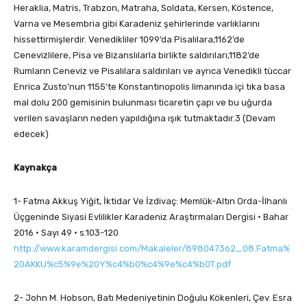
Heraklia, Matris, Trabzon, Matraha, Soldata, Kersen, Köstence,
Varna ve Mesembria gibi Karadeniz şehirlerinde varlıklarını
hissettirmişlerdir. Venedikliler 1099’da Pisalılara,1162’de
Cenevizlilere, Pisa ve Bizanslılarla birlikte saldırıları,1182’de
Rumların Ceneviz ve Pisalılara saldırıları ve ayrıca Venedikli tüccar
Enrica Zusto’nun 1155’te Konstantinopolis limanında içi tıka basa
mal dolu 200 gemisinin bulunması ticaretin çapı ve bu uğurda
verilen savaşların neden yapıldığına ışık tutmaktadır.3 (Devam
edecek)
Kaynakça
1- Fatma Akkuş Yiğit, İktidar Ve İzdivaç: Memlûk-Altın Orda-İlhanlı
Üçgeninde Siyasi Evlilikler Karadeniz Araştırmaları Dergisi • Bahar
2016 • Sayı 49 • s.103-120
http://www.karamdergisi.com/Makaleler/898047362_08.Fatma%
20AKKU%c5%9e%20Y%c4%b0%c4%9e%c4%b0T.pdf
2- John M. Hobson, Batı Medeniyetinin Doğulu Kökenleri, Çev. Esra