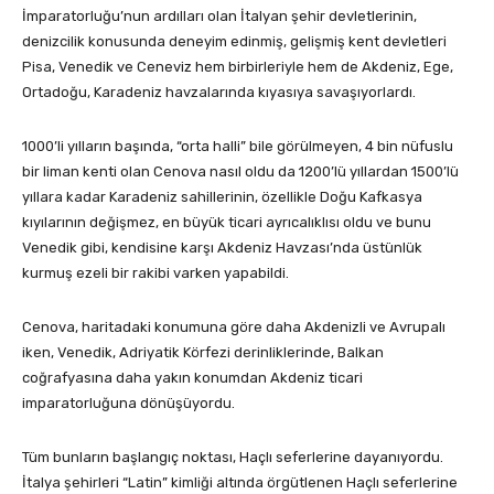
İmparatorluğu’nun ardılları olan İtalyan şehir devletlerinin,
denizcilik konusunda deneyim edinmiş, gelişmiş kent devletleri
Pisa, Venedik ve Ceneviz hem birbirleriyle hem de Akdeniz, Ege,
Ortadoğu, Karadeniz havzalarında kıyasıya savaşıyorlardı.
1000’li yılların başında, “orta halli” bile görülmeyen, 4 bin nüfuslu
bir liman kenti olan Cenova nasıl oldu da 1200’lü yıllardan 1500’lü
yıllara kadar Karadeniz sahillerinin, özellikle Doğu Kafkasya
kıyılarının değişmez, en büyük ticari ayrıcalıklısı oldu ve bunu
Venedik gibi, kendisine karşı Akdeniz Havzası’nda üstünlük
kurmuş ezeli bir rakibi varken yapabildi.
Cenova, haritadaki konumuna göre daha Akdenizli ve Avrupalı
iken, Venedik, Adriyatik Körfezi derinliklerinde, Balkan
coğrafyasına daha yakın konumdan Akdeniz ticari
imparatorluğuna dönüşüyordu.
Tüm bunların başlangıç noktası, Haçlı seferlerine dayanıyordu.
İtalya şehirleri “Latin” kimliği altında örgütlenen Haçlı seferlerine