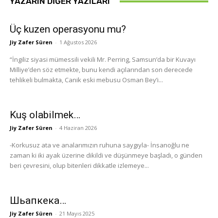
YAZARIN DIĞER YAZILARI
Üç kuzen operasyonu mu?
Jiy Zafer Süren
-
1 Ağustos 2026
“İngiliz siyasi mümessili vekili Mr. Perring, Samsun’da bir Kuvayı
Milliye’den söz etmekte, bunu kendi açılarından son derecede
tehlikeli bulmakta, Canik eski mebusu Osman Bey’i...
Kuş olabilmek…
Jiy Zafer Süren
-
4 Haziran 2026
-Korkusuz ata ve analarımızın ruhuna saygıyla- İnsanoğlu ne
zaman ki iki ayak üzerine dikildi ve düşünmeye başladı, o günden
beri çevresini, olup bitenleri dikkatle izlemeye...
Шьапкека…
Jiy Zafer Süren
-
21 Mayıs 2025