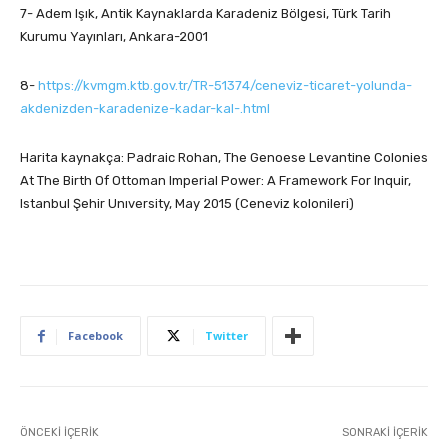
7- Adem Işık, Antik Kaynaklarda Karadeniz Bölgesi, Türk Tarih
Kurumu Yayınları, Ankara-2001
8-
https://kvmgm.ktb.gov.tr/TR-51374/ceneviz-ticaret-yolunda-
akdenizden-karadenize-kadar-kal-.html
Harita kaynakça: Padraic Rohan, The Genoese Levantine Colonies
At The Birth Of Ottoman Imperial Power: A Framework For Inquir,
Istanbul Şehir Unıversity, May 2015 (Ceneviz kolonileri)
Facebook
Twitter
ÖNCEKI İÇERIK
SONRAKI İÇERIK