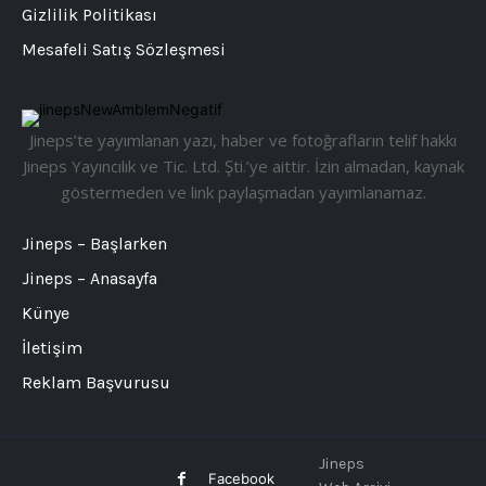
Gizlilik Politikası
Mesafeli Satış Sözleşmesi
Jineps’te yayımlanan yazı, haber ve fotoğrafların telif hakkı
Jineps Yayıncılık ve Tic. Ltd. Şti.’ye aittir. İzin almadan, kaynak
göstermeden ve link paylaşmadan yayımlanamaz.
Jineps – Başlarken
Jineps – Anasayfa
Künye
İletişim
Reklam Başvurusu
Jineps
Facebook