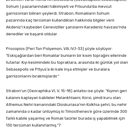
Sohum ) pazarlarındaki hâkimiyeti ve Pitsunda’da mevcut
garnizonları bilinen şeylerdi. Strabon, Romalıların Sohum
pazarında kaç tercüman kullandıkları hakkında bilgiler verir.
Akdeniz’i kaybeden Cenevizliler şanslarını Karadeniz havzası’nda
denediler ve başarılı oldular.
Procopios (Peri Ton Polşemon, VIII, IV,1-33) şöyle söylüyor:
“Eskiçağlardan beri Romalılar bunların bir kısım toprağını ellerinde
tutarlar. Kıyı kesimindeki bu topraklara, arasında iki günlük yol olan
Sebasepolis ve Pityus’a iki kale inşa etmişler ve buralara
garnizonlarını bırakmışlardır.”
Strabon’un (Georaphika VI, V, 15-18) anlatısı ise şöyle: “Kıyının geri
kalanını kaplayan kabileler Melankhlaeni, Korxi, şimdi kuru olan
Athemus Nehri kenarındaki Dioskuriasa’nın Kolkhia şehri, bu nehir
zamanında o kadar ünlüymüş ki Timosthenes’e göre üzerinde 300
farklı kabile yaşarmış ve Romalı tacirler burada iş yapabilmek için
130 tercüman kullanırlarmış.”7