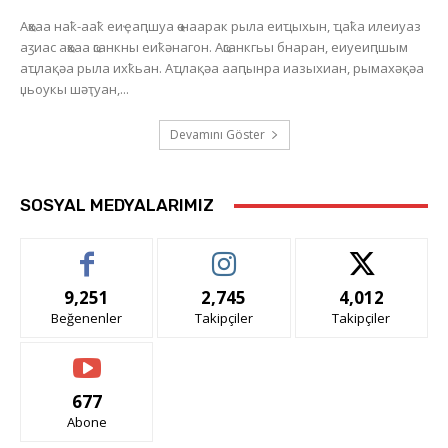
Аҩхаа наҟ-ааҟ еиҿаԥшуа ҩ-наарак рыла еиҵыхын, ҵаҟа илеиуаз
аӡиас аҩхаа ҩганкны еиҟәнагон. Аҩганкгьы бнаран, еиуеиԥшым
аҵлақәа рыла ихҟьан. Аҵлақәа ааԥынра иазыхиан, рымахәқәа
џьоукы шәҭуан,...
Devamını Göster
SOSYAL MEDYALARIMIZ
9,251
2,745
4,012
Beğenenler
Takipçiler
Takipçiler
677
Abone