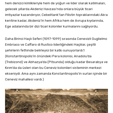
hem denizci kimlikleriyle hem de yoğun ve lider olarak katılmaları,
gelecek yıllarda Akdeniz Havzası’nda onlara büyük ticari
imtiyazlar kazandırıyor, Cebelitarık’tan Filistin topraklarındaki Akra
kentine kadar, Akdeniz’in hem Afrika hem de Avrupa kıyılarında,
Ege adalarında bir dizi ticari koloniler kurmalarını sağlıyordu.
Daha Birinci Haçlı Seferi (1097-1099) sırasında Cenevizli Guglielmo
Embriaco ve Caffaro di Rustico liderliğindeki Haçlılar, çeşitli
şehirlerin fethinde belirleyici bir katkı sunuyorlardı.1
(Konstantinopolis’in önündeki Pera kolonisi, Anadolu’da
(Trebizond) ve Abhazya’da (Pitsunda) olduğu kadar Besarabya ve
Kırım’da da üsleri olan bu Ceneviz kolonileri sisteminin merkezi
ekseniydi. Ama aynı zamanda Konstantinopolis’in surları içinde bir
Ceneviz mahallesi vardı.)