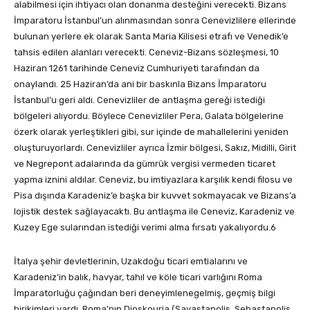
alabilmesi için ihtiyacı olan donanma desteğini verecekti. Bizans
İmparatoru İstanbul’un alınmasından sonra Cenevizlilere ellerinde
bulunan yerlere ek olarak Santa Maria Kilisesi etrafı ve Venedik’e
tahsis edilen alanları verecekti. Ceneviz-Bizans sözleşmesi, 10
Haziran 1261 tarihinde Ceneviz Cumhuriyeti tarafından da
onaylandı. 25 Haziran’da ani bir baskınla Bizans İmparatoru
İstanbul’u geri aldı. Cenevizliler de antlaşma gereği istediği
bölgeleri alıyordu. Böylece Cenevizliler Pera, Galata bölgelerine
özerk olarak yerleştikleri gibi, sur içinde de mahallelerini yeniden
oluşturuyorlardı. Cenevizliler ayrıca İzmir bölgesi, Sakız, Midilli, Girit
ve Negrepont adalarında da gümrük vergisi vermeden ticaret
yapma iznini aldılar. Ceneviz, bu imtiyazlara karşılık kendi filosu ve
Pisa dışında Karadeniz’e başka bir kuvvet sokmayacak ve Bizans’a
lojistik destek sağlayacaktı. Bu antlaşma ile Ceneviz, Karadeniz ve
Kuzey Ege sularından istediği verimi alma fırsatı yakalıyordu.6
İtalya şehir devletlerinin, Uzakdoğu ticari emtialarını ve
Karadeniz’in balık, havyar, tahıl ve köle ticari varlığını Roma
İmparatorluğu çağından beri deneyimlenegelmiş, geçmiş bilgi
birikimleri vardı. Roma’nın Dioskouria (Savastapolis, Sebastapolis,