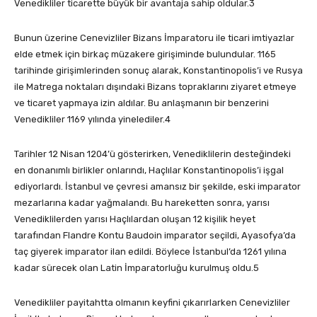
Venedikliler ticarette büyük bir avantaja sahip oldular.3
Bunun üzerine Cenevizliler Bizans İmparatoru ile ticari imtiyazlar
elde etmek için birkaç müzakere girişiminde bulundular. 1165
tarihinde girişimlerinden sonuç alarak, Konstantinopolis’i ve Rusya
ile Matrega noktaları dışındaki Bizans topraklarını ziyaret etmeye
ve ticaret yapmaya izin aldılar. Bu anlaşmanın bir benzerini
Venedikliler 1169 yılında yinelediler.4
Tarihler 12 Nisan 1204’ü gösterirken, Venediklilerin desteğindeki
en donanımlı birlikler onlarındı, Haçlılar Konstantinopolis’i işgal
ediyorlardı. İstanbul ve çevresi amansız bir şekilde, eski imparator
mezarlarına kadar yağmalandı. Bu hareketten sonra, yarısı
Venediklilerden yarısı Haçlılardan oluşan 12 kişilik heyet
tarafından Flandre Kontu Baudoin imparator seçildi, Ayasofya’da
taç giyerek imparator ilan edildi. Böylece İstanbul’da 1261 yılına
kadar sürecek olan Latin İmparatorluğu kurulmuş oldu.5
Venedikliler payitahtta olmanın keyfini çıkarırlarken Cenevizliler